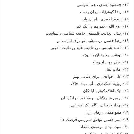
۱۳- جمشید اسدی ، هم اندیشی
۱۴- رضا گوهرزاد، ایران پست
۱۵- سعید احمدی ، ایران پاد
۱۶- روح الله رحیم پور ، زنگ خبر
۱۷- جلال ایجادی، فلسفه ، جامعه شناسی ، سیاست
۱۸- رضا حسین بر، بینشی نو برای ایرانی نو
۱۹- احمد شمس ، روحانیت علیه روحانیت- عبور
۲۰- نوشین محمدیان ، سوژه
۲۱- بیژن مهر، اولویت
۲۲- امان، نینا
۲۳- علی جوادی ، برای دنیایی بهتر
۲۴- روزبه اسکندری ، آب ، باد، خاک
۲۵- نیک آهنگ کوثر ، آبانگان
۲۶- بهمن شاهنگیان ، رستاخیز ایرانگرایان
۲۷- بهداد جاودان، پگاه نیک اندیشی
۲۸- مینو همتی ، رهایی زن
۲۹- امیر حسین توفیق سرزمین فرصت ها
۳۰- سید مهدی موسوی بامداد
۳۱- کشیش هرمز ، شبکه ۷