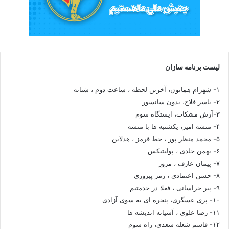
لیست برنامه سازان
۱- شهرام همایون، آخرین لحظه ، ساعت دوم ، شبانه
۲- یاسر فلاح، بدون سانسور
۳-آرش مشکات، ایستگاه سوم
۴- منشه امیر، یکشنبه ها با منشه
۵- محمد منظر پور ، خط قرمز ، هدلاین
۶- بهمن جلدی ، پولیتیکس
۷- پیمان عارف ، مرور
۸- حسن اعتمادی ، رمز پیروزی
۹- پیر خراسانی ، فعلا در خدمتیم
۱۰- پری عسگری، پنجره ای به سوی آزادی
۱۱- رضا علوی ، آشیانه اندیشه ها
۱۲- قاسم شعله سعدی، راه سوم