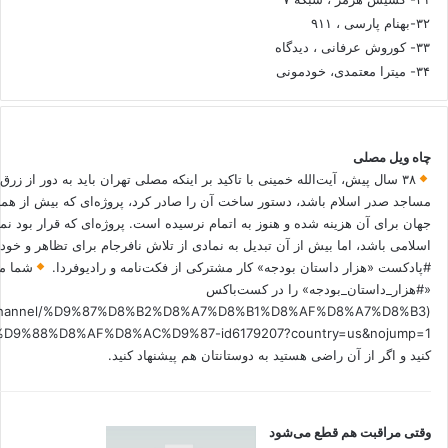
۳۲-بهنام پارسی ، ۹۱۱
۳۳- کوروش عرفانی ، دیدگاه
۳۴- میترا معتمدی، خودمونی
چاه ویل مصلی
۳۸ سال پیش، آیت‌الله خمینی با تاکید بر اینکه مصلی تهران باید به دور از زرق
مساجد صدر اسلام باشد، دستور ساخت آن را صادر کرد، پروژه‌ای که بیش از هم
جهان برای آن هزینه شده و هنوز به اتمام نرسیده است. پروژه‌ای که قرار بود نم
اسلامی باشد، اما بیش از آن تبدیل به نمادی از تلاش نافرجام برای تظاهر و خ
#پادکست «هزار داستان بودجه» کار مشترکی از فکت‌نامه و رادیوفردا.
شما می
«#هزار_داستان_بودجه» را در کست‌باکس
.fm/channel/%D9%87%D8%B2%D8%A7%D8%B1%D8%AF%D8%A7%D8%B3
کنید و اگر از آن راضی هستید به دوستانتان هم پیشنهاد کنید.
وقتی مراقبت هم قطع می‌شود