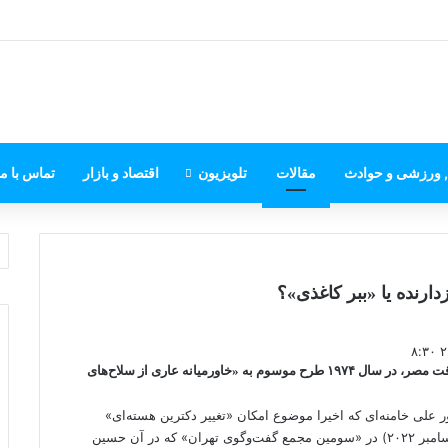
, ورزشی و حوادث
مقالات
تلویزیون
اقتصاد و بازار
تماس با ما
رنده یا «ببر کاغذی»؟
محمدرضا شاه پهلوی همراه با انورسادات، رئیس‌جمهوری وقت مصر، در سال ۱۹۷۴ طرح موسوم به «خاورمیانه عاری از سلاح‌های
لی خامنه‌ای که اخیرا موضوع امکان «تغییر دکترین هسته‌ای»
ایران را مطرح کرده، روز دوشنبه ۲۸ آذر سال ۱۴۰۱ (۱۹ دسامبر ۲۰۲۲) در «سومین مجمع گفت‌وگوی تهران» که در آن حسین