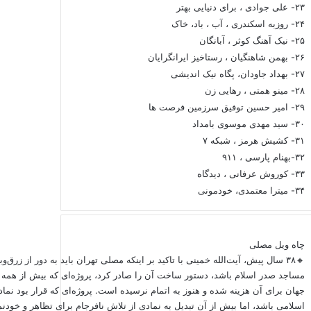
۲۳- علی جوادی ، برای دنیایی بهتر
۲۴- روزبه اسکندری ، آب ، باد، خاک
۲۵- نیک آهنگ کوثر ، آبانگان
۲۶- بهمن شاهنگیان ، رستاخیز ایرانگرایان
۲۷- بهداد جاودان، پگاه نیک اندیشی
۲۸- مینو همتی ، رهایی زن
۲۹- امیر حسین توفیق سرزمین فرصت ها
۳۰- سید مهدی موسوی بامداد
۳۱- کشیش هرمز ، شبکه ۷
۳۲-بهنام پارسی ، ۹۱۱
۳۳- کوروش عرفانی ، دیدگاه
۳۴- میترا معتمدی، خودمونی
چاه ویل مصلی
🔸۳۸ سال پیش، آیت‌الله خمینی با تاکید بر اینکه مصلی تهران باید به دور از زرق‌
مساجد صدر اسلام باشد، دستور ساخت آن را صادر کرد، پروژه‌ای که بیش از همه 
جهان برای آن هزینه شده و هنوز به اتمام نرسیده است. پروژه‌ای که قرار بود نما
اسلامی باشد، اما بیش از آن تبدیل به نمادی از تلاش نافرجام برای تظاهر و خود