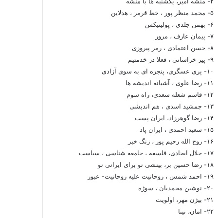
۴- منشه امیر، یکشنبه ها با منشه
۵- محمد منظر پور ، خط قرمز ، هدلاین
۶- بهمن جلدی ، پولیتیکس
۷- پیمان عارف ، مرور
۸- حسن اعتمادی ، رمز پیروزی
۹- پیر خراسانی ، فعلا در خدمتیم
۱۰- پری عسگری، پنجره ای به سوی آزادی
۱۱- رضا علوی ، آشیانه اندیشه ها
۱۲- قاسم شعله سعدی، راه سوم
۱۳- جمشید اسدی ، هم اندیشی
۱۴- رضا گوهرزاد، ایران پست
۱۵- سعید احمدی ، ایران پاد
۱۶- روح الله رحیم پور ، زنگ خبر
۱۷- جلال ایجادی، فلسفه ، جامعه شناسی ، سیاست
۱۸- رضا حسین بر، بینشی نو برای ایرانی نو
۱۹- احمد شمس ، روحانیت علیه روحانیت- عبور
۲۰- نوشین محمدیان ، سوژه
۲۱- بیژن مهر، اولویت
۲۲- امان، نینا