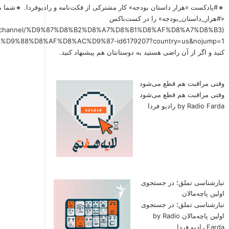
🔸#پادکست «هزار داستان بودجه» کار مشترکی از فکت‌نامه و رادیوفردا. 🔸شما م
«#هزار_داستان_بودجه» را در کست‌باکس
x.fm/channel/%D9%87%D8%B2%D8%A7%D8%B1%D8%AF%D8%A7%D8%B3
کنید و اگر از آن راضی هستید به دوستانتان هم پیشنهاد کنید.
وقتی مراقبت هم قطع می‌شود
وقتی مراقبت هم قطع می‌شود
by Radio Farda رادیو فردا
تبارشناسی تملق؛ در جستجوی
اولین‌ پاچه‌مالان
تبارشناسی تملق؛ در جستجوی
اولین‌ پاچه‌مالان by Radio
Farda رادیو فردا