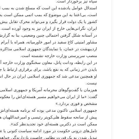
سپاه نیز برخوردار است.
استدلال عوامل یادشده این است که مسلح شدن به بمب ات
است، بی‌اعتنا به این موضوع که بمب اتمی ممکن است به‌
کشور یا یک دولت قرار بگیرد و می‌تواند محرک تقابل بی
ایران، نگرانی‌هایی خارج از ایران نیز به وجود آورده است.
در آستانه شکل گرفتن احتمالی چنین وضعیتی، بنا به گزار
اردیبهشت در عمان، با نمایندگان جمهوری اسلامی مذاکره ک
منصب سرپرستی وزارت خارجه نشسته است.
در این رابطه، ودانت پاتل، معاون سخنگوی وزارت خارجه آمر
بایدن «در زمانی که به نفع باشد، برای برقراری ارتباط با 
او همچنین مدعی شد که جمهوری اسلامی ایران در حال انجام
نیست.
هم‌زمان با گفت‌وگوهای محرمانه آمریکا و جمهوری اسلامی در
گفت: «ما از ایران می‌‌خواهیم مسیر هسته‌‌ای‌اش را معکوس 
مشخص و فوری بردارد.»
جمهوری اسلامی تاکنون مدعی بوده که برنامه هسته‌ای‌اش 
پیش از سانحه سقوط هلی‌کوپتر رئیسی و امیرعبداللهیان هش
ممکن است در دکترین هسته‌‌ای خود تجدیدنظر کند».
تامل‌های درونی حکومت در مورد ادامه سیاست کنونی یا تغ
تبدیل شدن به یک قدرت نظامی خاصیت بازدارندگی خواهد 