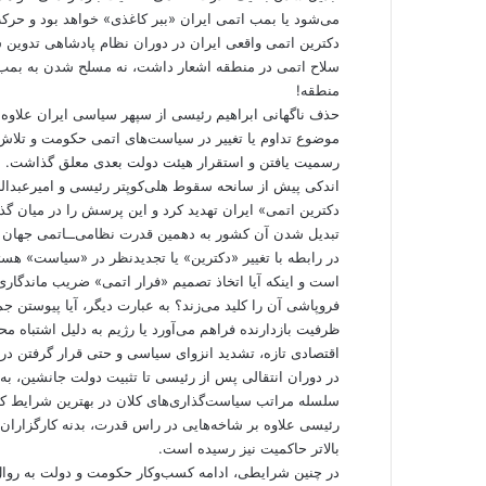
می‌شود یا بمب اتمی ایران «ببر کاغذی» خواهد بود و حر
دکترین اتمی واقعی ایران در دوران نظام پادشاهی تدوین ش
سلاح اتمی در منطقه اشعار داشت، نه مسلح شدن به بمب 
منطقه!
حذف ناگهانی ابراهیم رئیسی از سپهر سیاسی ایران علاوه
موضوع تداوم یا تغییر در سیاست‌های اتمی حکومت و تلاش ب
رسمیت یافتن و استقرار هیئت دولت بعدی معلق گذاشت.
اندکی پیش از سانحه سقوط هلی‌کوپتر رئیسی و امیرعبدالل
دکترین اتمی» ایران تهدید کرد و این پرسش را در میان گذا
تبدیل شدن آن کشور به دهمین قدرت نظامی‌ــاتمی جهان را
در رابطه با تغییر «دکترین» یا تجدیدنظر در «سیاست» هس
است و اینکه آیا اتخاذ تصمیم «فرار اتمی» ضریب ماندگاری
فروپاشی آن را کلید می‌زند؟ به عبارت دیگر، آیا پیوستن
ظرفیت بازدارنده فراهم می‌آورد یا رژیم به دلیل اشتباه مح
اقتصادی تازه، تشدید انزوای سیاسی و حتی قرار گرفتن د
در دوران انتقالی پس از رئیسی تا تثبیت دولت جانشین، ب
سلسله مراتب سیاست‌گذاری‌های کلان در بهترین شرایط کند
رئیسی علاوه بر شاخه‌هایی در راس قدرت، بدنه کارگزاران ح
بالاتر حاکمیت نیز رسیده است.
در چنین شرایطی، ادامه کسب‌وکار حکومت و دولت به روا