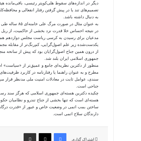
دیگر در اندازه‌های سقوط هلی‌کوپتر رئیسی، باقی‌مانده هی
تصمیم‌های تند یا در پیش گرفتن رفتار انفعالی و محافظه‌کار
به دنبال داشته باشد.
به عنوان مثال در
در نتیجه احساس خلا قدرت نزد بخشی از حاکمیت، از ریل خ
مدعیان برای رسیدن به کرسی ریاست مجلس دوازدهم هم ن
یکدست‌شده زیر علم اصول‌گرایی، کم‌رنگ‌تر از مقابله مجم
از درون همین جناح اصول‌گرایان بود که پیش از سانحه منج
جمهوری اسلامی ایران بلند شد.
منظور از دکترین نظریه‌ای جامع و عمیق‌تر از «سیاست» 
مطرح و به عنوان راهنما یا رفتارنامه در کاربرد ظرفیت‌ه
سندی، عوامل ثابت در معادلات امنیت ملی مدنظر قرار می‌گ
جناحی است.
چکیده دکترین هسته‌ای جمهوری اسلامی که هرگز سند رسم
هسته‌ای است که تنها بخشی از جناح تندرو و نظامیان حکو
دارندگان سلاح اتمی است.
فیس بوک
X
اشتراک گذاری از طریق ایمیل
اشتراک گذاری