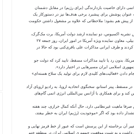
می دارای خاصیت بازدارندگی (برای رژیم) در مقابل دشمنان
 عنوان پوشش برای پیشبرد برخی هدف‌ها نیز در دستورکار یک
ش از پیش هم بشود؛ ملاحظاتی که علاوه بر مشغول داشتن حکومت
ش نشریه اکسیوس، دو نماینده ارشد دولت آمریکا، برت مک‌گرک،
مشاور امنیتی کاخ سفید در امور خاورمیانه، همراه با آبرام بیلی، معاون نماینده ویژه آمریکا در امور ایران، روز جمعه ۲۷
ردند و طرف ایرانی مذاکرات علی باقری‌کنی بود که حالا در
یکا، بدون رد یا تایید مذاکرات مسقط، تایید کرد که دولت جو
جمهوری اسلامی ایران مسیرهایی در اختیار دارد».
 دادن «فعالیت‌های کلیدی لازم برای تولید یک سلاح هسته‌‌ای»
 مسقط، پیتر استانو، سخنگوی اتحادیه اروپا، به رادیو اروپای آزاد
کند و برای همکاری با آژانس بین‌المللی انرژی اتمی گام‌‌های
صرفا ماهیت غیرنظامی دارد، حال آنکه کمال خرازی، چند هفته
دار داده بود که اگر «موجودیت (رژیم) ایران به خطر بیفتد،
ییر آن برخاسته از این پرسش است که عبور از خط قرمز نهایی و
داشت و به تثبیت موقعیت جمهوری اسلامی ایران در منطقه ختم