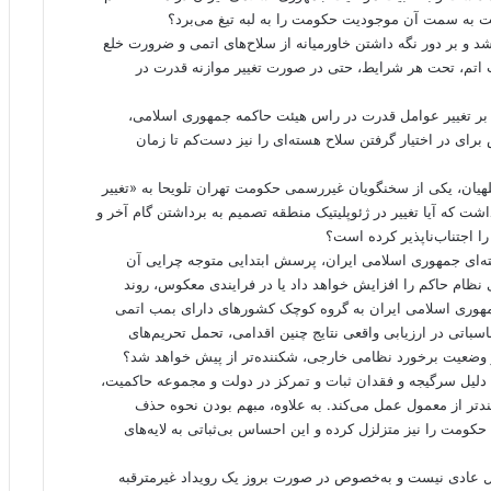
کت به سمت آن موجودیت حکومت را به لبه تیغ می‌برد؟
د و بر دور نگه داشتن خاورمیانه از سلاح‌های اتمی و ضرورت خلع
اتم، تحت هر شرایط، حتی در صورت تغییر موازنه قدرت در
 بر تغییر عوامل قدرت در راس هیئت حاکمه جمهوری اسلامی،
رای در اختیار گرفتن سلاح هسته‌ای را نیز دست‌کم تا زمان
هیان، یکی از سخنگویان غیررسمی حکومت تهران تلویحا به «تغییر
شت که آیا تغییر در ژئوپلیتیک منطقه تصمیم به برداشتن گام آخر و
 اجتناب‌ناپذیر کرده است؟
ته‌ای جمهوری اسلامی ایران، پرسش ابتدایی متوجه چرایی آن
 نظام حاکم را افزایش خواهد داد یا در فرایندی معکوس، روند
 جمهوری اسلامی ایران به گروه کوچک کشورهای دارای بمب اتمی
اسباتی در ارزیابی واقعی نتایج چنین اقدامی، تحمل تحریم‌های
ر وضعیت برخورد نظامی خارجی، شکننده‌تر از پیش خواهد شد؟
ه دلیل سرگیجه و فقدان ثبات و تمرکز در دولت و مجموعه حاکمیت،
تر از معمول عمل می‌کند. به علاوه، مبهم بودن نحوه حذف
کومت را نیز متزلزل کرده و این احساس بی‌ثباتی به لایه‌های
ل عادی نیست و به‌خصوص در صورت بروز یک رویداد غیرمترقبه