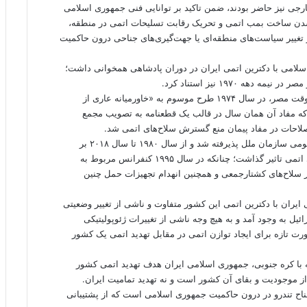
رجی نیز حاضر بودند، ضمن تاکید بر توانایی فنی جمهوری اسلامی
م شدن ساخت بمب اتمی و تحریک رقابت تسلیحات اتمی در منطقه،
 تغییر سیاست‌های منطقه‌ای یا جهت‌گیری‌های جناحی درون حاکمیت
سلامی با دکترین اتمی ایران در دوران پادشاهی همخوانی داشت؛
 ۱۹۷۰ نیز استناد کرد.
محمدرضا شاه پهلوی همراه با انورسادات، رئیس‌جمهوری وقت مصر، در سال ۱۹۷۴ طرح موسوم به «خاورمیانه عاری از
 جهانی ارائه داد که مفاد آن همان سال در قالب یک قطعنامه به تصویب مجمع
لاحات در مفاد پیمان منع گسترش سلاح‌های اتمی شد.
قطعنامه مشترک ایران و مصر نیز همان سال در مجمع عمومی سازمان ملل پذیرفته شد و از سال ۱۹۸۰ تا سال ۲۰۱۸ بر
تجدیدنظرهای ادواری در مفاد پیمان منع گسترش سلاح‌های اتمی تاثیر گذاشت؛ چنانکه در سال ۱۹۹۵ کنفرانس مربوط به
ایر سلاح‌های کشتارجمعی و همچنین انهدام تجهیزات حمل چنین
 ایران با دکترین اتمی این کشور متفاوت و ناشی از تغییر وضعیتی
بر حماس به خاک اسرائیل به وجود آمد و به هیچ وجه ناشی از تغییرات ژئوپولیتیکی
ت تازه برای ایجاد توازن اتمی در مقابل تهدید اتمی یک کشور
بله با کره جنوبی، جمهوری اسلامی ایران هدف تهدید اتمی کشور
از موجودیت و بقای آن کشور است و نه تهدید تمامیت ایران.
جناح تندرو در درون حاکمیت جمهوری اسلامی است که از پشتیبانی