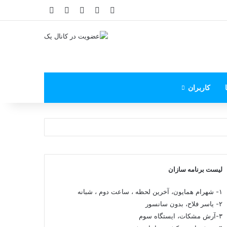
X
فیس بوک
یوتیوب
اینستاگرام
پی‌پال
کاربران
لیست برنامه سازان
۱- شهرام همایون، آخرین لحظه ، ساعت دوم ، شبانه
۲- یاسر فلاح، بدون سانسور
۳-آرش مشکات، ایستگاه سوم