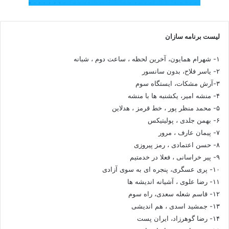
لیست برنامه سازان
۱- شهرام همایون، آخرین لحظه ، ساعت دوم ، شبانه
۲- یاسر فلاح، بدون سانسور
۳-آرش مشکات، ایستگاه سوم
۴- منشه امیر، یکشنبه ها با منشه
۵- محمد منظر پور ، خط قرمز ، هدلاین
۶- بهمن جلدی ، پولیتیکس
۷- پیمان عارف ، مرور
۸- حسن اعتمادی ، رمز پیروزی
۹- پیر خراسانی ، فعلا در خدمتیم
۱۰- پری عسگری، پنجره ای به سوی آزادی
۱۱- رضا علوی ، آشیانه اندیشه ها
۱۲- قاسم شعله سعدی، راه سوم
۱۳- جمشید اسدی ، هم اندیشی
۱۴- رضا گوهرزاد، ایران پست