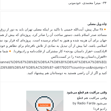
۳۴- میترا معتمدی، خودمونی
چاه ویل مصلی
۳۸ سال پیش، آیت‌الله خمینی با تاکید بر اینکه مصلی تهران باید به دور از زرق
مساجد صدر اسلام باشد، دستور ساخت آن را صادر کرد، پروژه‌ای که بیش از هم
جهان برای آن هزینه شده و هنوز به اتمام نرسیده است. پروژه‌ای که قرار بود نم
اسلامی باشد، اما بیش از آن تبدیل به نمادی از تلاش نافرجام برای تظاهر و خ
#پادکست «هزار داستان بودجه» کار مشترکی از فکت‌نامه و رادیوفردا.
شما می
«#هزار_داستان_بودجه» را در کست‌باکس
.fm/channel/%D9%87%D8%B2%D8%A7%D8%B1%D8%AF%D8%A7%D8%B3
کنید و اگر از آن راضی هستید به دوستانتان هم پیشنهاد کنید.
وقتی مراقبت هم قطع می‌شود
وقتی مراقبت هم قطع
می‌شود by Radio Farda
رادیو فردا