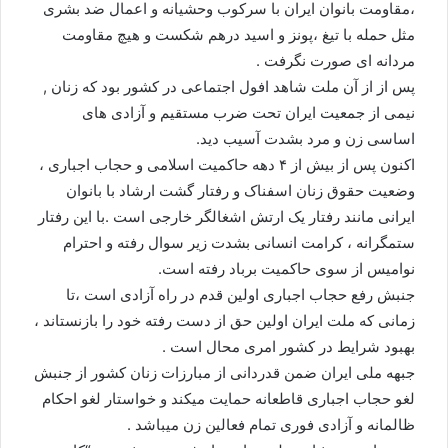
،مقاومت بانوان ایران با سرکوب وحشیانه و اعمال ضد بشری
مثل حمله با تیغ ،پونز و اسید درهم شکست و هیچ مقاومت
مردانه ای صورت نگرفت .
پس از از آن ملت شاهد افول اجتماعی در کشور بود که زنان ,
نیمی از جمعیت ایران تحت ضرب مستقیم و آزادی های
اساسی زن و مرد بشدت آسیب دید.
اکنون پس از بیش از ۴ دهه حاکمیت اسلامی و حجاب اجباری ،
وضعیت حقوق زنان اسفناک و رفتار گشت ارشاد با بانوان
ایرانی مانند رفتار یک ارتش اشغالگر خارجی است .با این رفتار
ستمگرانه ، کرامت انسانی بشدت زیر سوال رفته و احترام
نوامیس از سوی حاکمیت برباد رفته است.
جنبش رفع حجاب اجباری اولین قدم در راه آزادی است ،تا
زمانی که ملت ایران اولین حق از دست رفته خود را بازنستاند ،
بهبود شرایط در کشور امری محال است .
جبهه ملی ایران ضمن قدردانی از مبارزات زنان کشور از جنبش
لغو حجاب اجباری قاطعانه حمایت میکند و خواستار لغو احکام
ظالمانه و آزادی فوری تمام فعالین زن میباشد .