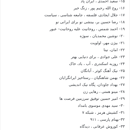
۱۵- سعید احمدی ، ایران پاد
۱۶- روح الله رحیم پور ، زنگ خبر
۱۷- جلال ایجادی، فلسفه ، جامعه شناسی ، سیاست
۱۸- رضا حسین بر، بینشی نو برای ایرانی نو
۱۹- احمد شمس ، روحانیت علیه روحانیت- عبور
۲۰- نوشین محمدیان ، سوژه
۲۱- بیژن مهر، اولویت
۲۲- امان، نینا
۲۳- علی جوادی ، برای دنیایی بهتر
۲۴- روزبه اسکندری ، آب ، باد، خاک
۲۵- نیک آهنگ کوثر ، آبانگان
۲۶- بهمن شاهنگیان ، رستاخیز ایرانگرایان
۲۷- بهداد جاودان، پگاه نیک اندیشی
۲۸- مینو همتی ، رهایی زن
۲۹- امیر حسین توفیق سرزمین فرصت ها
۳۰- سید مهدی موسوی بامداد
۳۱- کشیش هرمز ، شبکه ۷
۳۲-بهنام پارسی ، ۹۱۱
۳۳- کوروش عرفانی ، دیدگاه