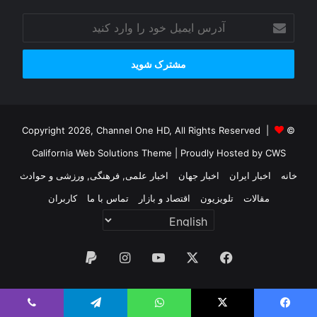
آدرس
ایمیل
خود
را
وارد
کنید
© Copyright 2026, Channel One HD, All Rights Reserved |
California Web Solutions Theme
| Proudly Hosted by
CWS
خانه
اخبار ایران
اخبار جهان
اخبار علمی, فرهنگی, ورزشی و حوادث
مقالات
تلویزیون
اقتصاد و بازار
تماس با ما
کاربران
فیس
X
یوتیوب
اینستاگرام
پی‌پال
بوک
یس بوک
X
واتس آپ
تلگرام
وایبر