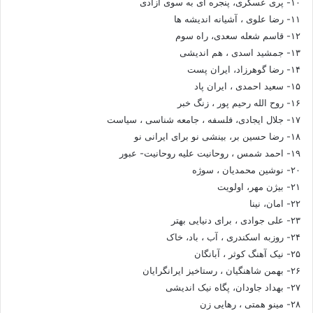
۱۰- پری عسگری، پنجره ای به سوی آزادی
۱۱- رضا علوی ، آشیانه اندیشه ها
۱۲- قاسم شعله سعدی، راه سوم
۱۳- جمشید اسدی ، هم اندیشی
۱۴- رضا گوهرزاد، ایران پست
۱۵- سعید احمدی ، ایران پاد
۱۶- روح الله رحیم پور ، زنگ خبر
۱۷- جلال ایجادی، فلسفه ، جامعه شناسی ، سیاست
۱۸- رضا حسین بر، بینشی نو برای ایرانی نو
۱۹- احمد شمس ، روحانیت علیه روحانیت- عبور
۲۰- نوشین محمدیان ، سوژه
۲۱- بیژن مهر، اولویت
۲۲- امان، نینا
۲۳- علی جوادی ، برای دنیایی بهتر
۲۴- روزبه اسکندری ، آب ، باد، خاک
۲۵- نیک آهنگ کوثر ، آبانگان
۲۶- بهمن شاهنگیان ، رستاخیز ایرانگرایان
۲۷- بهداد جاودان، پگاه نیک اندیشی
۲۸- مینو همتی ، رهایی زن