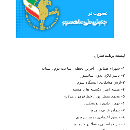
لیست برنامه سازان
۱- شهرام همایون، آخرین لحظه ، ساعت دوم ، شبانه
۲- یاسر فلاح، بدون سانسور
۳-آرش مشکات، ایستگاه سوم
۴- منشه امیر، یکشنبه ها با منشه
۵- محمد منظر پور ، خط قرمز ، هدلاین
۶- بهمن جلدی ، پولیتیکس
۷- پیمان عارف ، مرور
۸- حسن اعتمادی ، رمز پیروزی
۹- پیر خراسانی ، فعلا در خدمتیم