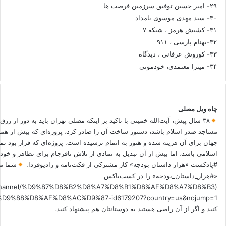
۲۹- امیر حسین توفیق سرزمین فرصت ها
۳۰- سید مهدی موسوی بامداد
۳۱- کشیش هرمز ، شبکه ۷
۳۲-بهنام پارسی ، ۹۱۱
۳۳- کوروش عرفانی ، دیدگاه
۳۴- میترا معتمدی، خودمونی
چاه ویل مصلی
۳۸ سال پیش، آیت‌الله خمینی با تاکید بر اینکه مصلی تهران باید به دور از زرق
مساجد صدر اسلام باشد، دستور ساخت آن را صادر کرد، پروژه‌ای که بیش از هم
جهان برای آن هزینه شده و هنوز به اتمام نرسیده است. پروژه‌ای که قرار بود نم
اسلامی باشد، اما بیش از آن تبدیل به نمادی از تلاش نافرجام برای تظاهر و خ
#پادکست «هزار داستان بودجه» کار مشترکی از فکت‌نامه و رادیوفردا.
شما می
«#هزار_داستان_بودجه» را در کست‌باکس
.fm/channel/%D9%87%D8%B2%D8%A7%D8%B1%D8%AF%D8%A7%D8%B3
کنید و اگر از آن راضی هستید به دوستانتان هم پیشنهاد کنید.