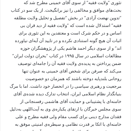
تئوری “ولایت فقیه” از سوی آقای خمینی مطرح شد که
بحث‌های موافق و مخالفی را نیز برانگیخت. از یک سو در کتاب
“تدوین نهضت آزادی” در بخش “تفصیل و تحلیل ولایت مطلقه
فقیه” استدلال شده است که “ولایت فقیه از دید قران بی
اساس و در حکم شرک است و معتقدین به این تئوری برای
اثبات آن هیچ گونه استنادی نکرده و در تایید آن آیه‌ای نیاورده
اند” و از سوی دیگر احمد هاشم یکی از پژوهشگران حوزه
مطالعات اسلامی در سال ۱۹۹۵ در کتاب “بحران دولت ایران”
ضمن پرداختن به پدیده‌ی ولایت فقیه آن را جامه‌ای توصیف
می‌کند که صرفن برای شخص آقای خمینی به عنوان تنها
روحانی بلندپایه دوخته باشند که همزمان دو خصوصیت
مرجعیت و رهبری سیاسی را در انحصار خود داشت. اما با مرگ
بنیانگذار نظام اسلامی ایران، انتخاب تدارک دیده شده‌ی آقای
خامنه‌ای با پشتیبانی و حمایت آقای هاشمی رفسنجانی از
سوی مجلس خبرگان با ارتقای یکباره‌ی وی به آیت‌اللهی به‌دلیل
فقدان مدارج دینی برای کسب مقام ولی فقیه مطرح و علی
خامنه‌ای با اتکا بر قدرت نظامی و سیطره‌ی امنیتی موفق به