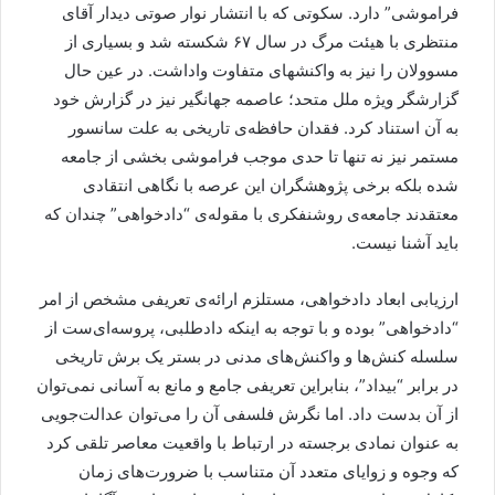
فراموشی” دارد. سکوتی که با انتشار نوار صوتی دیدار آقای
منتظری با هیئت مرگ در سال ۶۷ شکسته شد و بسیاری از
مسوولان را نیز به واکنشهای متفاوت واداشت. در عین حال
گزارشگر ویژه ملل متحد؛ عاصمه جهانگیر نیز در گزارش خود
به آن استناد کرد. فقدان حافظه‌ی تاریخی به علت سانسور
مستمر نیز نه تنها تا حدی موجب فراموشی بخشی از جامعه
شده بلکه برخی پژوهشگران این عرصه با نگاهی انتقادی
معتقدند جامعه‌ی روشنفکری با مقوله‌ی “دادخواهی” چندان که
باید آشنا نیست.
ارزیابی ابعاد دادخواهی، مستلزم ارائه‌ی تعریفی مشخص از امر
“دادخواهی” بوده و با توجه به اینکه دادطلبی، پروسه‌ای‌ست از
سلسله کنش‌ها و واکنش‌های مدنی در بستر یک برش تاریخی
در برابر “بیداد”، بنابراین تعریفی جامع و مانع به آسانی نمی‌‌توان
از آن بدست داد. اما نگرش فلسفی آن را می‌توان عدالت‌جویی
به عنوان نمادی برجسته در ارتباط با واقعیت معاصر تلقی کرد
که وجوه و زوایای متعدد آن متناسب با ضرورت‌های زمان