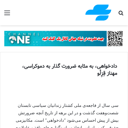
جستجو برای
منو
دادخواهی، به مثابه ضرورت گذار به دموکراسی،
مهناز قِزِلُو
سی سال از فاجعه‌ی ملی کشتار زندانیان سیاسی تابستان
شصت‌وهفت گذشت و در این برهه از تاریخ آنچه ضرورتش
بیش از پیش احساس می‌شود “دادخواهی” است. مکانیزمی
حقوقی که بر اساس اتخاذ سیاستگذاری‌های نافذ و عادلانه‌ی