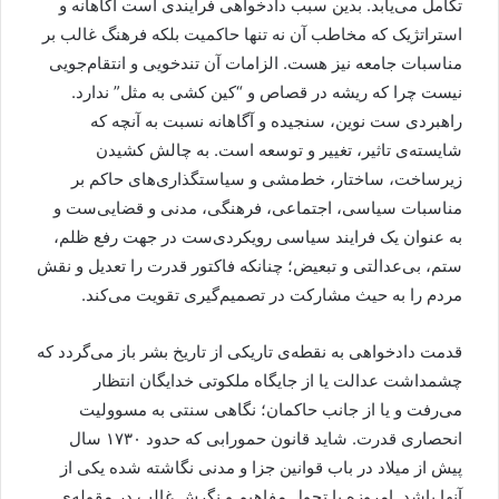
تکامل می‌یابد. بدین سبب دادخواهی فرایندی است آگاهانه و
استراتژیک که مخاطب آن نه تنها حاکمیت بلکه فرهنگ غالب بر
مناسبات جامعه نیز هست. الزامات آن تندخویی و انتقام‌جویی
نیست چرا که ریشه در قصاص و “کین کشی به مثل” ندارد.
راهبردی ست نوین، سنجیده و آگاهانه نسبت به آنچه که
شایسته‌ی تاثیر، تغییر و توسعه است. به چالش کشیدن
زیرساخت، ساختار، خط‌مشی و سیاستگذاری‌های حاکم بر
مناسبات سیاسی، اجتماعی، فرهنگی، مدنی و قضایی‌ست و
به عنوان یک فرایند سیاسی رویکردی‌ست در جهت رفع ظلم،
ستم، بی‌عدالتی و تبعیض؛ چنانکه فاکتور قدرت را تعدیل و نقش
مردم را به حیث مشارکت در تصمیم‌گیری تقویت می‌کند.
قدمت دادخواهی به نقطه‌ی تاریکی از تاریخ بشر باز می‌گردد که
چشمداشت عدالت یا از جایگاه ملکوتی خدایگان انتظار
می‌رفت و یا از جانب حاکمان؛ نگاهی سنتی به مسوولیت
انحصاری قدرت. شاید قانون حمورابی که حدود ۱۷۳۰ سال
پیش از میلاد در باب قوانین جزا و مدنی نگاشته شده یکی از
آنها باشد. امروزه با تحول مفاهیم و نگرش غالب در مقوله‌ی