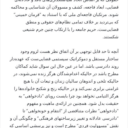
قضایی، ابعاد فاجعه، کشف و مسوولان آن شناسایی و محاکمه
شوند. مرتکبان فاجعه‌ای ملی که با استناد به “فرمان خمینی”
که بی‌تردید بر خلاف تمامی نظام‌های حقوقی و منطق
قضایی‌ست، حریم جامعه را با ارتکاب چنین جرم شنیعی
شکستند.
آنچه تا حد قابل توجهی بر آن اتفاق نظر هست لزوم وجود
ساختار مستقل و دموکراتیک سیستمی قضایی‌ست که عهده‌دار
روند دادرسی باشد. اما در عین حال این سوال شاید کماکان
مطرح باشد در حالیکه اعدام‌شدگان هرگز زنده نمی‌شوند، در
حالیکه تلخی و اندوهان سالیان زندان و تبعات آن با هیچ
غرامتی برابری نمی‌کند و در حالیکه رنج و شکنج خانواده‌ها را
هرگز التیامی نخواهد بود چرا بایست رویای “دادخواهی” به
حقیقت بدل شود. همچنین در ارائه‌ی ماهیت و مفهوم
“دادخواهی” نظرات متناقضی از “انتقام و خونخواهی” تا
“دادرسی عادلانه و تغییر زیرساختهای فرهنگی” و چگونگی آن و
نقش “مسوولیت فردی” مطرح است و نیز پرسشی اساسی که