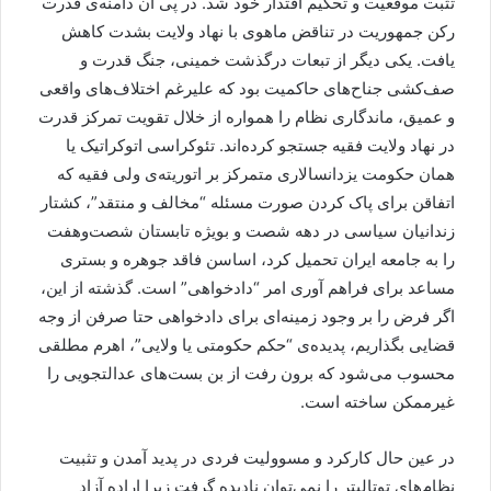
تثبت موقعیت و تحکیم اقتدار خود شد. در پی آن دامنه‌ی قدرت
رکن جمهوریت در تناقض ماهوی با نهاد ولایت بشدت کاهش
یافت. یکی دیگر از تبعات درگذشت خمینی، جنگ قدرت و
صف‌کشی جناح‌های حاکمیت بود که علیرغم اختلاف‌های واقعی
و عمیق، ماندگاری نظام را همواره از خلال تقویت تمرکز قدرت
در نهاد ولایت فقیه جستجو کرده‌اند. تئوکراسی اتوکراتیک یا
همان حکومت یزدانسالاری متمرکز بر اتوریته‌ی ولی فقیه که
اتفاقن برای پاک کردن صورت مسئله “مخالف و منتقد”، کشتار
زندانیان سیاسی در دهه شصت و بویژه تابستان شصت‌وهفت
را به جامعه ایران تحمیل کرد، اساسن فاقد جوهره و بستری
مساعد برای فراهم آوری امر “دادخواهی” است. گذشته از این،
اگر فرض را بر وجود زمینه‌ای برای دادخواهی حتا صرفن از وجه
قضایی بگذاریم، پدیده‌ی “حکم حکومتی یا ولایی”، اهرم مطلقی
محسوب می‌شود که برون رفت از بن بست‌های عدالتجویی را
غیرممکن ساخته است.
در عین حال کارکرد و مسوولیت فردی در پدید آمدن و تثبیت
نظام‌های توتالیتر را نمی‌توان نادیده گرفت زیرا اراده آزاد