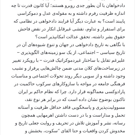
دادخواهان با آن بطور جدی روبرو هستند؛ آیا کانون قدرت تا چه
اندازه ظرفیت رفرم داشته و به مقوله‌ی عدل و دموکراسی
پایبند است؟ به عبارت دیگر آیا فرایند دادخواهی در نظامی که
برای استقرار و تداوم، نقشی غیرقابل انکار در نقض فاحش
حقوق بشر داشته، تحقق عدالت امکانپذیر است؟
با نگاهی به تاریخ دادخواهی در جهان و تنوع شیوه‌های آن در
تاریخ سیاسی – اجتماعی، از یک سو زمینه‌های الگوپذیری –
علیرغم تقابل با ساختار غیردموکراتیک قدرت – با رویکرد تغییر
در زیرساخت‌های کلان مدنی ضمن چالش‌هایی پرفراز و نشیب
وجود داشته و از سویی دیگر روند تحولات اجتماعی و مناسبات
فرهنگی جامعه در مواجه با سازوکارهای سرکوب حاکمیت در
پارادوکسی معماگونه قرار دارد. چرا که نظام حاکم بر ایران
تاکنون بوضوح نشان داده است که در برابر هر نوع نقد،
مسوولیت‌پذیری و پاسخگویی فاقد حداقل ظرفیت و آستانه
تحمل و مداراست و با در دست داشتن اهرمهایی همچون
رسانه، نشر و آموزش تلاش در تحریف و روایت جعلی تاریخ و
مخدوش کردن واقعیات و حتا القای “سکوت، بخشش و