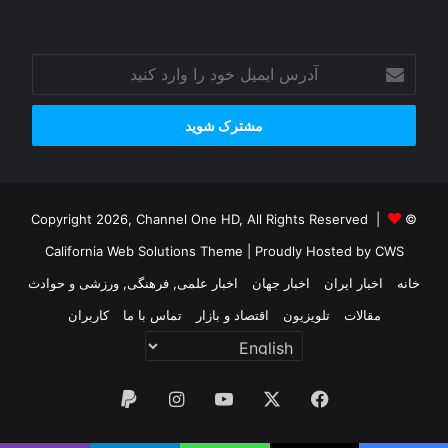
آدرس
ایمیل
خود
را
وارد
کنید
© Copyright 2026, Channel One HD, All Rights Reserved |
California Web Solutions Theme
| Proudly Hosted by
CWS
خانه
اخبار ایران
اخبار جهان
اخبار علمی, فرهنگی, ورزشی و حوادث
مقالات
تلویزیون
اقتصاد و بازار
تماس با ما
کاربران
فیس
X
یوتیوب
اینستاگرام
پی‌پال
بوک