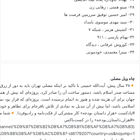
۲۸- مینو همتی ، رهایی زن
۲۹- امیر حسین توفیق سرزمین فرصت ها
۳۰- سید مهدی موسوی بامداد
۳۱- کشیش هرمز ، شبکه ۷
۳۲-بهنام پارسی ، ۹۱۱
۳۳- کوروش عرفانی ، دیدگاه
۳۴- میترا معتمدی، خودمونی
چاه ویل مصلی
۳۸ سال پیش، آیت‌الله خمینی با تاکید بر اینکه مصلی تهران باید به دور از زرق
مساجد صدر اسلام باشد، دستور ساخت آن را صادر کرد، پروژه‌ای که بیش از هم
جهان برای آن هزینه شده و هنوز به اتمام نرسیده است. پروژه‌ای که قرار بود نم
اسلامی باشد، اما بیش از آن تبدیل به نمادی از تلاش نافرجام برای تظاهر و خ
#پادکست «هزار داستان بودجه» کار مشترکی از فکت‌نامه و رادیوفردا.
شما می
«#هزار_داستان_بودجه» را در کست‌باکس
.fm/channel/%D9%87%D8%B2%D8%A7%D8%B1%D8%AF%D8%A7%D8%B3