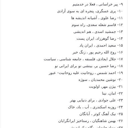
۹- پیر خراسانی ، فعلا در خدمتیم
۱۰- پری عسگری، پنجره ای به سوی آزادی
۱۱- رضا علوی ، آشیانه اندیشه ها
۱۲- قاسم شعله سعدی، راه سوم
۱۳- جمشید اسدی ، هم اندیشی
۱۴- رضا گوهرزاد، ایران پست
۱۵- سعید احمدی ، ایران پاد
۱۶- روح الله رحیم پور ، زنگ خبر
۱۷- جلال ایجادی، فلسفه ، جامعه شناسی ، سیاست
۱۸- رضا حسین بر، بینشی نو برای ایرانی نو
۱۹- احمد شمس ، روحانیت علیه روحانیت- عبور
۲۰- نوشین محمدیان ، سوژه
۲۱- بیژن مهر، اولویت
۲۲- امان، نینا
۲۳- علی جوادی ، برای دنیایی بهتر
۲۴- روزبه اسکندری ، آب ، باد، خاک
۲۵- نیک آهنگ کوثر ، آبانگان
۲۶- بهمن شاهنگیان ، رستاخیز ایرانگرایان
۲۷- بهداد جاودان، پگاه نیک اندیشی