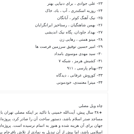
۲۳- علی جوادی ، برای دنیایی بهتر
۲۴- روزبه اسکندری ، آب ، باد، خاک
۲۵- نیک آهنگ کوثر ، آبانگان
۲۶- بهمن شاهنگیان ، رستاخیز ایرانگرایان
۲۷- بهداد جاودان، پگاه نیک اندیشی
۲۸- مینو همتی ، رهایی زن
۲۹- امیر حسین توفیق سرزمین فرصت ها
۳۰- سید مهدی موسوی بامداد
۳۱- کشیش هرمز ، شبکه ۷
۳۲-بهنام پارسی ، ۹۱۱
۳۳- کوروش عرفانی ، دیدگاه
۳۴- میترا معتمدی، خودمونی
چاه ویل مصلی
🔸۳۸ سال پیش، آیت‌الله خمینی با تاکید بر اینکه مصلی تهران ب
مساجد صدر اسلام باشد، دستور ساخت آن را صادر کرد، پروژه‌ا
جهان برای آن هزینه شده و هنوز به اتمام نرسیده است. پروژه‌ای
اسلامی باشد، اما بیش از آن تبدیل به نمادی از تلاش نافرجام 