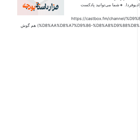
دیوفردا. 🔸شما می‌توانید پادکست
(https://castbox.fm/channel
%D8%AA%D8%A7%D9%86-%D8%A8%D9%88%D8%AF%D8%AC%D9%87-id6179207?country=us&nojump=1) هم گوش