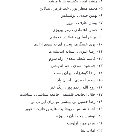
۴- منشه امیر، یکشنبه ها با منشه
۵- محمد منظر پور ، خط قرمز ، هدلاین
۶- بهمن جلدی ، پولیتیکس
۷- پیمان عارف ، مرور
۸- حسن اعتمادی ، رمز پیروزی
۹- پیر خراسانی ، فعلا در خدمتیم
۱۰- پری عسگری، پنجره ای به سوی آزادی
۱۱- رضا علوی ، آشیانه اندیشه ها
۱۲- قاسم شعله سعدی، راه سوم
۱۳- جمشید اسدی ، هم اندیشی
۱۴- رضا گوهرزاد، ایران پست
۱۵- سعید احمدی ، ایران پاد
۱۶- روح الله رحیم پور ، زنگ خبر
۱۷- جلال ایجادی، فلسفه ، جامعه شناسی ، سیاست
۱۸- رضا حسین بر، بینشی نو برای ایرانی نو
۱۹- احمد شمس ، روحانیت علیه روحانیت- عبور
۲۰- نوشین محمدیان ، سوژه
۲۱- بیژن مهر، اولویت
۲۲- امان، نینا