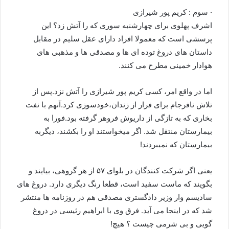
· سوم : کریم پور شیرازی
اشرف پهلوی برای چهارشنبه سوری که را آتش زد؟ این
پرسشی است که معمولا افراد دارای عقل سلیم در مقابل
داستان های دروغ توده ای ها و مصدقی ها و مذهبی های
هوادار خمینی مطرح می کنند.
اما در واقع امر، کسی کریم پور شیرازی را آتش نزد.پس از
تلاش نافرجام برای فرار از زندان،خودسوزی کرد.آنهم با نفت
بخاری که به تازگی از داریوش فروهر گرفته بود.فورا به
بیمارستان منتقل شد. اگر میخواستند او را بکشند، دیگربه
بیمارستان که نمیبردند!
یعنی اگر شرکت کنندگان در بلوای ۵۷ از هر گروهی، بیایند و
بگویند که ماست سفید است، قطعا رنگ دیگری دارد. دروغ های
سادیسم وار وزیر دادگستری مصدقی هم در روزنامه ها منتشر
شد که در اینجا می آید. فرق وی با ابراهیم رئیسی در دروغ
گویی و بی شرمی چیست ؟ هیچ!