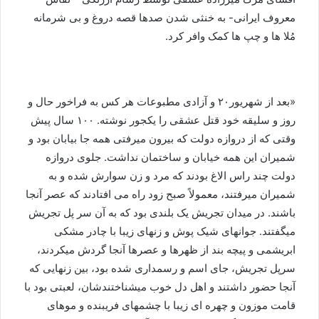
معروف ایرانی- به خنثی شدن صدها قصه دروغ و بی شرمانه
مُلا ها و چپ ها کمک وافر کرد.
«بعد از شهریور۲۰ و آزادی مطبوعات هر کس به فراخور حال و
روز و سلیقه خود قتل عشقی را یکجور نوشته. ۱۰۰ سال پیش
وقتی که از دروازه دولت که بیرون میرفتی همه جا بیابان بود و
شمیران این همه خیابان و ساختمان نداشت. جلوی دروازه
دولت چند راس الاغ بودند که مرد و زن سوارش شده و به
شمیران میرفتند، معمولاً صبح زود راه می افتادند که عصر آنجا
باشند. در میدان تجریش یک بلندی بود که به آن سر پل تجریش
میگفتند. جوانهای شیک پوش و زنهای زیبا با چادر مشکی
ابریشمی و پیچه بند از ظهرها و عصرها آنجا گردش میکردند،
سرپل تجریش، جای اسم و رسمداری شده بود، بین زنهایی که
آنجا حضور داشتند و اهل دل خوب میشناختندشان، لعبتی بود با
قامت موزون و چهره ای زیبا با چشمهای فریبنده و موهای