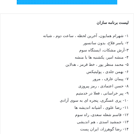
لیست برنامه سازان
۱- شهرام همایون، آخرین لحظه ، ساعت دوم ، شبانه
۲- یاسر فلاح، بدون سانسور
۳-آرش مشکات، ایستگاه سوم
۴- منشه امیر، یکشنبه ها با منشه
۵- محمد منظر پور ، خط قرمز ، هدلاین
۶- بهمن جلدی ، پولیتیکس
۷- پیمان عارف ، مرور
۸- حسن اعتمادی ، رمز پیروزی
۹- پیر خراسانی ، فعلا در خدمتیم
۱۰- پری عسگری، پنجره ای به سوی آزادی
۱۱- رضا علوی ، آشیانه اندیشه ها
۱۲- قاسم شعله سعدی، راه سوم
۱۳- جمشید اسدی ، هم اندیشی
۱۴- رضا گوهرزاد، ایران پست