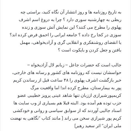
به تاریخ روزنامه ها و روز انتشار آن نگاه کنید، براستی چه
ربطی به چهارشنبه سوری دارد ؟ چرا به دروغ اسم اشرف
پهلوی را مطرح می کنند؟ این نمایش آتش سوزی و زنده
سوزی در کجا رخ داده ؟ جامعه ایرانی را احمق فرض کرده اند؟
یا انقضای روشنفکری و انقلابی گری و آزادیخواهی، مهمل
بافتن و جعل کردن و بایکوت است ؟
جالب است که حضرات جاعل – زبانم لال آزادیخواه –
حواسشان نیست که روزنامه های کشور و رسانه های خارجی،
خبر بازگشت اشرف پهلوی را ۴۸ ساعت قبل از رساندن کریم
پور به بیمارستان، مطرح کرده اند! اما واقعیت مرگ
کریمپورشیرازی اززبان تنها شاهد عینی پرویز خطیبی عضو
حزب توده هم آمده بود. البته قبلا هم بسیاری از وب سایت ها
اسناد جالبی آوردند که از سوابق سیاسی و روانی و خودکشی
کریم پور شیرازی سخن می راند [ مانند کتاب “نگاهی به نهضت
ملی ایران” اثر سعید رهبر]