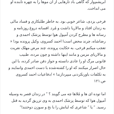
ابریشم‌وار که گاهی باد تارهایی از آن موها را به چهره تابنده او
می انداخت.
فرخی یزدی، شاعر خوبی بود. به خاطر طلبکاری و فساد مالی
به زندان افتاد و مالاریا داشت و مُرد. افسانه دروغ روزنامه و
رسانه ها و مطرح کردن آمپول هوا توسط پزشک احمدی و
رضاشاه، چرند محض است! احمد کسروی، وکیل پرونده بود! «
تعجب میکنم فرخی، به حکایت پرونده، چند مرض مهلک نفریت
و مالاریای مزمن و مانند اینها داشته و چون مرده، طبیب
قانونی مرگ او را عادی دانسته و جواز دفن صادر کرده، با این
حال اصرار میکنند که او را کشته‌شده با دست احمدی وانمایند و
به تکلفات باورنکردنی میپردازند! » /دفاعیات احمد کسروی
ص.۱۲۱
اما توده ای ها و مُلاها چه می گویند ؟ ” در زندان قصر به وسیله
آمپول هوا که توسط پزشک احمدی به وی تزریق گردید به قتل
رسید. ” یا ” شاعری که لبانش را با نخ و سوزن دوختند!”