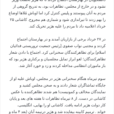
نشود و در خارج از مجلس، تظاهرات بود، به تدريج گروهی از
مردم به آنان پیوستند و پلیس کنترل کرد اما اوباش مُلاها اوضاع
را بهم زدند تا تیراندازی شود و شماری هم مجروح. کاشانی ۲۵
خرداد اعلامیه داد تا مردم را علیه هژیر تحریک کند.
در ۲۷ خرداد برخی از بازاریان آمدند و در بهارستان اجتماع
کردند و مجتبی نواب صفوی [رئیس جمعیت تروریستی فدائیان
اسلام] برای تظاهرکنندگان سخنرانی کرد. اجتماع با دادن شعار
تظاهرکنندگان؛ لغو ابراز تمایل مجلسیان و برکناری هژیر بود که
باز ماموران انتظامی مداخله کردند و زد و خورد آغاز شد.
سوم تیرماه هنگام سخنرانی هژیر در مجلس، اوباش علیه او از
جایگاه تماشاگران شعار دادند و به صحن مجلس کشید و
نمایندگان مخالف و کمونیست! هم شدند تظاهرکننده با عکس
کاشانی در دست. از ۸ تیرماه تظاهرات تا هفته های بعد و پایان
کار دولت هژیر ادامه یافت. کاشانی او را بهایی، انگلیسی،
خواند . ترمیم کابینه بیفایده شد و هژیر درنیمه آبان (بعد ۴ ماه و