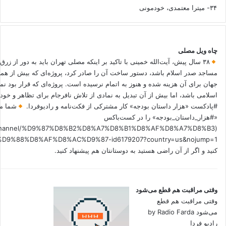
۳۴- میترا معتمدی، خودمونی
چاه ویل مصلی
۳۸ سال پیش، آیت‌الله خمینی با تاکید بر اینکه مصلی تهران باید به دور از زرق
مساجد صدر اسلام باشد، دستور ساخت آن را صادر کرد، پروژه‌ای که بیش از هم
جهان برای آن هزینه شده و هنوز به اتمام نرسیده است. پروژه‌ای که قرار بود نم
اسلامی باشد، اما بیش از آن تبدیل به نمادی از تلاش نافرجام برای تظاهر و خ
#پادکست «هزار داستان بودجه» کار مشترکی از فکت‌نامه و رادیوفردا.
شما می
«#هزار_داستان_بودجه» را در کست‌باکس
.fm/channel/%D9%87%D8%B2%D8%A7%D8%B1%D8%AF%D8%A7%D8%B3
کنید و اگر از آن راضی هستید به دوستانتان هم پیشنهاد کنید.
وقتی مراقبت هم قطع می‌شود
وقتی مراقبت هم قطع
می‌شود by Radio Farda
رادیو فردا