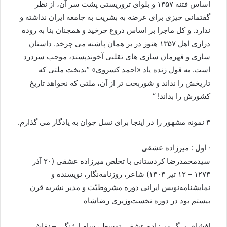
اساس فتنه ۱۳۵۷ و بلوای تروریستی پشت سر آن، از نظر
گفتمانی چیزی برای عرضه به بشریت به جامعه ایران نداشته و
ندارد. و کل ماجرا بر اساس دروغ چرخید و همچنان بنا به روده
درازی اهل ۱۳۵۷ هنوز در بر همان پاشنه می چرخد. داستان
سازی و قهرمان سازی های تقلبی آخوندپسند، موجب سردرد
است. به قول زنده یاد «احمد کسروی» “بدبخت ملتی که
تاریخش را نداند و شوربخت تر از آن، ملتی که نخواهد تاریخ
کشورش را بداند! “
۳ نمونه مشهور را در اینجا برای نسل جوان به یادگار می گذارم.
· اول : میرزاده عشقی
سیدمحمدرضا کردستانی با تخلص میرزاده عشقی (۲۰ آذر
۱۲۷۳ – ۱۲ تیر ۱۳۰۳) شاعر، روزنامه‌نگار، نویسنده و
نمایشنامه‌نویس ایرانی دوره مشروطیّت و مدیر نشریه قرن
بیستم بود در دوره نخست‌وزیری رضاشاه
‏افشای مرگ میرزاده عشقی توسط رسام ارژنگی – نقاش