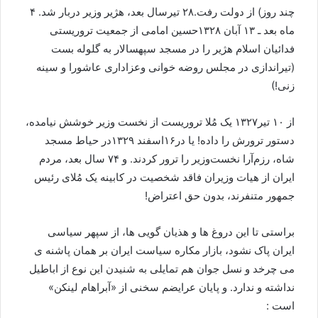
چند روز) از دولت رفت.۲۸ تیرسال بعد، هژیر وزیر دربار شد. ۴
ماه بعد ـ ۱۳ آبان ۱۳۲۸حسین امامی از جمعیت تروریستی
فدائیان اسلام هژیر را در مسجد سپهسالار به گلوله بست
(تیراندازی در مجلس روضه خوانی وعزاداری عاشورا و سینه
زنی!)
از ۱۰ تیر۱۳۲۷ یک مُلا تروریست از نخست وزیر خوشش نیامده،
دستور ترورش را داده! یا در۱۶اسفند ۱۳۲۹در حیاط مسجد
شاه، رزم‌آرا نخست‌وزیر را ترور کردند. و ۷۴ سال بعد، مردم
ایران از هیات وزیران فاقد شخصیت در کابینه یک مُلای رئیس
جمهور متنفرند، بدون حق اعتراض!
براستی تا این دروغ ها و هذیان گویی ها، از سپهر سیاسی
ایران پاک نشود، بازار مکاره سیاست ایران بر همان پاشنه ی
می چرخد و نسل جوان هم تمایلی به شنیدن این نوع از اباطیل
نداشته و ندارد. و پایان عرایضم سخنی از «آبراهام لینکن»
است :