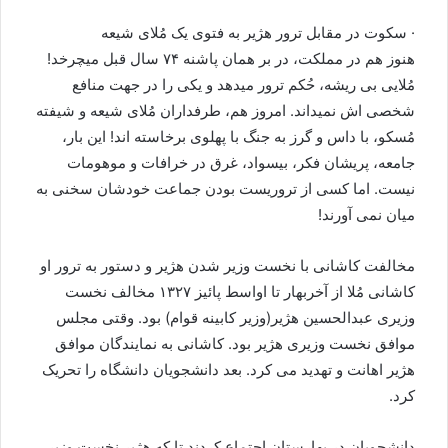
· سکوت در مقابل ترور هژیر به فتوی یک مُلای شیعه
هنوز هم در مملکت، در بر همان پاشنه ۷۴ سال قبل میچرخد!
مُلایی بی ریشه، حُکم ترور میدهد و یکی را در جهت منافع
شخصی اش نمیداند. امروز هم، طرفداران مُلای شیعه و شیفته
مُسکو، با داس و گرز به جنگ با پهلوی برخاسته اند! این بار،
جامعه، پریشان فکر، بیسواد، غرق در خرافات و موهومات
نیست. اما کسی از تروریست بودن جماعت خودشان سخنی به
میان نمی آورند!
مخالفت کاشانی با نخست وزیر شدن هژیر و دستور به ترور او
کاشانی مُلا از آخربهار تا اواسط پائیز ۱۳۲۷ مخالف نخست
وزیری عبدالحسین هژیر(وزیر کابینه قوام) بود. وقتی مجلس
موافق نخست وزیری هژیر بود. کاشانی به نمایندگان موافق
هژیر اهانت و تهدید می کرد. بعد دانشجویان دانشگاه را تحریک
کرد.
دانشجویان در بهارستان اجتماع کردند تا که هژیر نخست وزیر