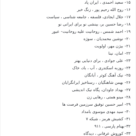
۱۵- سعید احمدی ، ایران پاد
۱۶- روح الله رحیم پور ، زنگ خبر
۱۷- جلال ایجادی، فلسفه ، جامعه شناسی ، سیاست
۱۸- رضا حسین بر، بینشی نو برای ایرانی نو
۱۹- احمد شمس ، روحانیت علیه روحانیت- عبور
۲۰- نوشین محمدیان ، سوژه
۲۱- بیژن مهر، اولویت
۲۲- امان، نینا
۲۳- علی جوادی ، برای دنیایی بهتر
۲۴- روزبه اسکندری ، آب ، باد، خاک
۲۵- نیک آهنگ کوثر ، آبانگان
۲۶- بهمن شاهنگیان ، رستاخیز ایرانگرایان
۲۷- بهداد جاودان، پگاه نیک اندیشی
۲۸- مینو همتی ، رهایی زن
۲۹- امیر حسین توفیق سرزمین فرصت ها
۳۰- سید مهدی موسوی بامداد
۳۱- کشیش هرمز ، شبکه ۷
۳۲-بهنام پارسی ، ۹۱۱
۳۳- کوروش عرفانی ، دیدگاه