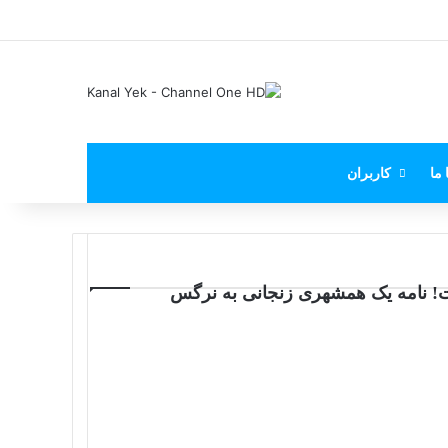
X
فیس بوک
یوتیوب
اینستاگرام
پی‌پال
 ما
کاربران
 نامه یک همشهری زنجانی به نرگس