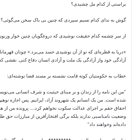
براستی از کدام مل چشیدی؟
گوش به ندای کدام نسیم سپردی که چنین بی باک سخن می‌گوئی؟
از سر چشمه کدام حقیقت نوشیدی که دروغگویان چنین خوار وزبون 
«دریا به قطره‌ای که تو از آن نوشیدی حسد می‌برد.» چونان قهرمانا
آزادگی خود واز آزادگی یک ملت و آزادی انسان دفاع کنی. نقشی که
خطاب به حکومتیان کوته قامت نشسته بر مسند قضا نوشته‌ای:
“من این نامه را از زندان و بر مبنای حیثیت و شرف انسانی می‌نویس
شده است. من یک انسانم یک شهروند آزاد، ایرانیم. پس اجازه توهین
احقاق حقم بر اجرای عدالت سکوت نخواهم کرد…. پرونده من از هزار
وضعیت نامناسبی ندارند بلکه برگی افتخارآفرین از مبارزات حق طل
داده‌اند وخواهند داد”