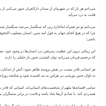
می‌دانم هر بار که در شهرمان از میدان دارالقران عبور می‌کنی از
قلبت به درد می‌آید.
می‌دانم تو نیز همراه (ماخان) زنی که سنگسار می‌شد سنگسار شد
چرا که در هیچ کجای جهان به قول امه سزر، انسان مصلوب الحقوق
باشی؛
این زیبائی درون این عظمت پذیرفتن درد انسان‌ها در وجود خود، نص
که برجسم فرمان می‌رانند توان کشیدن چنین بار جلیلی را دارند.
هر انسانی قادر نیست در نقش پرومته ظاهر شود؛ آتش از خدایان بر
به تاوان چنین یورشی بی هراس به بند کشیده شود و شکنجه روزانه ر
تمامی افسانه‌ها ملهم از شخصیت‌های انسانی‌اند. انسانی که قادر ب
همدردی کند، با شادی آن‌ها شاد باشد و قامت در برابر ستمگران بر 
هر ملتی قهرمانان خود را دارد، وخوشا که سرزمین ما هرگز خالی ازا