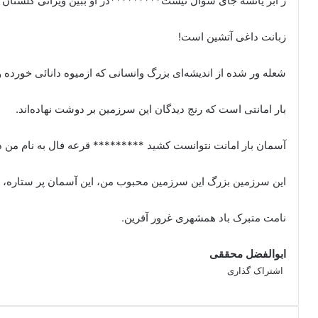
ز ابر یائسه جای سوال نیست*********در او ببین ویرانی گلستان
زبانت داغی آتشین است!
شعله ور شده از اندیشه‌ای بزرگ وانسانی که ازمیوه دانائی خورده
بار امانتی است که رنج دیدگان این سرزمین بر دوشت نهاده‌اند.
آسمان بار امانت نتوانست کشید ********* قرعه فال به نام من دی
این سرزمین بزرگ این سرزمین محبوب من، این آسمان پر ستاره، هرگ
نامت متبرک باد همشهری غرور آفرین.
ابوالفضل محققی
اشتراک گذاری
X
فیس
اشتراک
بوک
گذاری
از