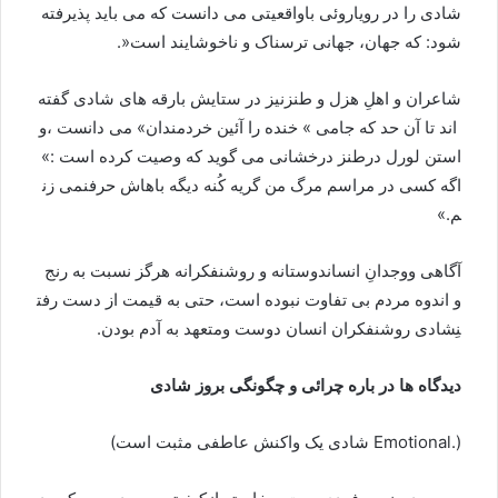
شادی
را
در
رویاروئی
با
واقعیتی
می
دانست
که
می
باید
پذیرفته
شود
:
که
جهان،
جهانی
ترسناک
و
ناخوشایند
است
«.
شاعران
و
اهلِ
هزل
و
طنزنیز
در
ستایش
بارقه
های
شادی
گفته
اند
تا
آن
حد
که
جامی
»
خنده
را
آئین
خردمندان
»
می
دانست
،
و
استن
لورل
درطنز
درخشانی
می
گوید
که
وصیت
کرده
است
:»
اگه
کسی
در
مراسم
مرگ
من
گریه
کُنه
دیگه
باهاش
حرف
نمی
زن
م
.»
آگاهی
ووجدانِ
انساندوستانه
و
روشنفکرانه
هرگز
نسبت
به
رنج
و
اندوه
مردم
بی
تفاوت
نبوده
است،
حتی
به
قیمت
از
دست
رفت
نِ
شادی
روشنفکران
انسان
دوست
ومتعهد
به
آدم
بودن
.
دیدگاه
ها
در
باره
چرائی
و
چگونگی
بروز
شادی
(.Emotional
شادی
یک
واکنش
عاطفی
مثبت
است
)