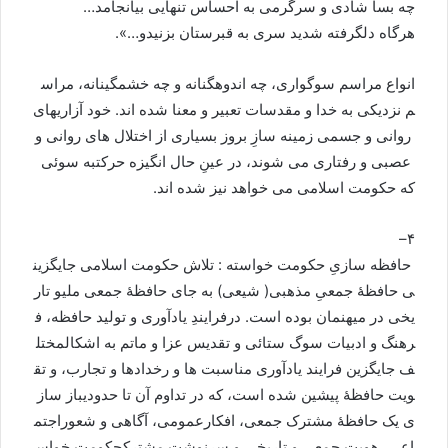
چه
بسا
شادی
و
سرگرمی
به
احساس
تنهایی
بیانجامد
…
هرگاه
دلگرفته
شدید
سری
به
قبرستان
بزنید
و
…».
انواع
مراسم
سوگواری،
چه
اندوهگنانه
و
چه
خشمگینانه،
مراس
م
نزدیکی
به
خدا
و
مقدسات
تعبیر
و
معنا
شده
اند
.
خود
آزاری
های
روانی
و
جسمی
زمینه
سازِ
بروز
بسیاری
از
اختلال
های
روانی
و
عصبی
و
رفتاری
می
شوند،
در
عینِ
حال
انگیزه
حرکت
به
سوئی
که
حکومت
اسلامی
می
خواهد
نیز
شده
اند
.
–
۴
حافظه
سازیِ
حکومت
خواسته
:
تلاش
حکومت
اسلامی
جایگزین
ی
حافظۀ
جمعیِ
مذهبی
(
شیعی
)
به
جای
حافظۀ
جمعی
ملی
و
تار
یخی
در
میهنمان
بوده
است
.
درفرایندِ
یادآوری
و
تولید
حافظه،
ف
رهنگ
و
ادبیات
سوگ
ستائی
و
تقدیس
عزا
و
ماتم
به
اشکال
مختل
ف
جایگزین
فرایند
یادآوری
مناسبت
ها
و
رخدادها
و
تجارب،
و
تق
ویت
حافظۀ
پیشین
شده
است،
که
در
تداوم
آن
تا
حدودی
باز
ساز
ی
یک
حافظۀ
مشترک
جمعی،
افکارعمومی،
آگاهی
و
شعوراجتم
اعی،
هویت
جمعی
و
تاریخی
و
سرنوشت
مشترک
حکومت
خواس