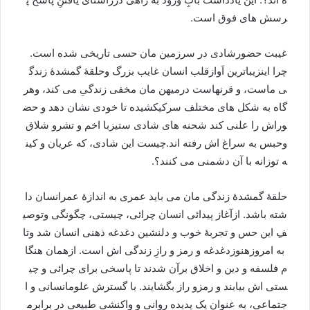
رسش
های
فوق
است
.
غیبت
حضورشادی
در
سرزمین
مان
حسی
تاریخی
شده
است
.
چرا
این
زيباترين
اَوازقلب
انسان
غایب
بزرگ
وحلقۀ
گمشدۀ
زندگ
ی
ماست،
و
قرن
هاست
درمیهن
مان
مخفی
زندگیِ
می
کند،
وهر
گاه
به
شکل
های
مختلف
سرکی
کشیده
تا
خودی
نشان
دهد
و
حض
وراش
را
علنی
کند
شحنه
های
شادی
ستیزبا
اخم
و
تشرو
شلاق
وحبس
به
سراغ
اش
رفته
اند
.
چیست
این
شادی،
که
عریان
و
کین
ه
توزانه
با
آن
دشمنی
می
کنند؟
.
حلقۀ
گمشدۀ
زندگی
مان
می
باید
عمری
به
اندازۀ
عمرانسان
دا
شته
باشد
.
ازآغاز
پیدائی
انسان
چرائی،
چيستی،
چگونگی
و
توصی
فِ
این
حس
و
تجربۀ
خوب
و
دلنشین
دغدغه
ذهنی
انسان
شد
وتا
به
امروزهنوزدغدغه
و
رمز
و
رازِ
زندگی
اش
است
.
از
همان
هنگا
م
فلسفه
و
دین
و
اخلاق
برآن
شدند
تا
پاسخی
برای
چرائی
و
چی
ستی
اش
بیابند
و
رمزو
راز
بگشایند
.
با
گسترش
علوم
انسانی
و
ا
جتماعی،
به
عنوان
یک
پدیده
روانی
و
واکنشی
طبیعی
در
برابرم