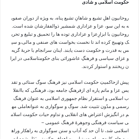
حکومت
اسلامی
و
شادی
روحانیون
اهلِ
تشیع
و
شاهانِ
تشیع
پناه،
به
ویژه
از
دوران
صفوی
ه
به
این
سو،
عزا
و
عزاداری
شمشیر
ذوالفقارشان
شده
است
.
روحانیون
با
ابزارِعزا
و
عزاداری
توده
ها
را
تحمیق
و
تبلیغ
و
تحری
ک
وتهییج
کرده
اند
تا
نخست
بخواست
های
صنفی
و
مالی،
و
سپ
س
به
قدرت
و
حکومت
دست
یابند
.
اینان
سرانجام
با
حربۀ
گریه
و
عزای
سیاسی
و
فرهنگِ
عاشورائی
بنای
حکومت
اسلامی
در
ایرا
ن
ریختند
و
استوار
کردند
.
پیش
ازحاکمیتِ
حکومت
اسلامی
نیز
فرهنگ
سوگ
ستائی
و
تقد
یس
عزا
و
ماتم
پاره
ای
ازفرهنگِ
جامعه
بود،
فرهنگی
که
با
انقلا
ب
اسلامی
و
استقرار
نظام
جمهوری
اسلامی
به
عنوان
فرهنگ
رسمی
و
مدّون
تثبیت
شد
.
سوگ
و
سوگواری
به
عنوان
عاملی
مه
م
در
انگیزش
اعتراض
های
انقلابی
و
تداوم
حیات
حکومت
اسلام
ی
سیاست
فرهنگی
وجوهرۀ
فرهنگ
عمومی
–
اسلامی
شد،
تا
آن
حد
که
آداب
و
سنن
سوگواری
به
راهکار
وراه
برد
های
کلیدی
برای
دستیابی
به
اهداف
حکومتی
بَدَل
شده
اند
.