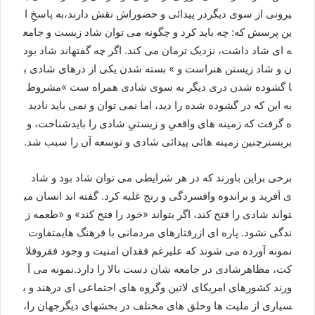
یرونی
از
سوی
دیگردر
پیدائی
و
حضوراش
نقش
دارند،
به
پاسخِ
ا
ین
پرسش
که
:
چه
باید
کرد
و
چگونه
می
توان
شاد
زیست
و
جامع
ه
ای
شاد
داشت،
نزدیک
ترمان
می
کند
.
اگر
چه
گفته
اند
شاد
بود
ن
و
شاد
زيستن
هنراست
و
»
بسته
شدن
يکی
از
درهای
شادی
ب
ا
گشوده
شدن
دری
ديگر
به
سوی
شادی
همراه
ست
»
مشروط
به
این
که
در
گشوده
شده
را
دید،
اما
نمی
توان
و
نمی
باید
نادید
ه
گرفت
که
زمینه
های
واقعیِ
و
زیستیِ
شادی
را
باید
شناخت،
و
بربسترچنین
زمینه
هائی
پیدائی
شادی
و
توسعه
آن
را
سبب
شد
.
برخی
براين
باورند
که
در
هر
شرایطی
می
توان
شاد
بود
و
شاد
ی
اَفريد
و
براندوه
وافسردگی
و
رنج
غلبه
کرد
.
گفته
اند
انسان
می
تواند
شادی
را
فتح
کند،
اگر
بتواند
«
خود
را
فتح
کند
»
و
«
طعمه
ز
ندگی
نشود
.
پاره
ای
ازرفتارهای
مردمانی
با
فرهنگ
های
متفاوت
نمونه
آورده
می
شوند
که
علیرغم
فقدان
امنيت
و
وجود
فقروفلا
کت،
مظاهرشادی
در
جامعه
شان
دست
بالا
را
دارد
.
نمونه
می
آ
ورند
کشورهای
امريکای
لاتين
وگروه
های
اجتماعی
ای
درهند
و
ب
سياری
از
مليت
ها
وخلق
های
مختلف
در
بخش
های
ديگرجهان
را،