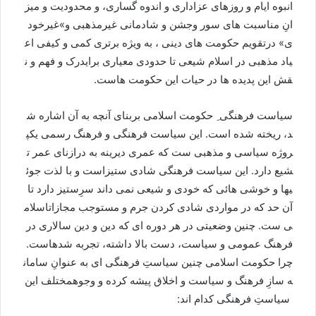
انبوه
ایام
و
روزهای
عزاداری
و
اندوه
گساری،
و
محدودیت
و
میز
انِ
مناسبت
های
سور
وجشن
و
شادمانی
غیرمذهبی
و
»
غیرخود
ی
»
درتقویم
حکومت
های
دینی
،
به
ویژه
برتری
کمی
و
کیفی
‌
اع
یاد
مذهبی
در
اسلام
شیعی
تا
حدودی
معیاری
برای
درک
و
فهم
و
ن
قش
این
پدیده
ها
در
حیات
این
حکومت
هاست
.
سیاست
فرهنگی
حکومت
اسلامی
بربنای
آنچه
به
آن
اشاره
ش
د،
ریخته
شده
است
.
این
سیاست
فرهنگی
و
فرهنگ
رسمی
یک
پ
روژه
سیاسی
و
مذهبی
ست
که
عمری
دیرینه
به
درازنای
عمر
ت
شیع
دارد
.
این
سیاست
فرهنگی
شادی
ستیزاست
و
با
لذت
جوئ
ی
ها
و
خوشی
هائی
که
خودی
و
شیعی
نمی
داند
سرِستیز
دارد
تا
آن
حد
که
در
مواردی
شادی
کردن
جرم
و
مستوجب
مجازات
اسلام
ی
ست
.
چنین
وضعیتی
در
هر
دوره
ای
که
دین
و
دین
سالاری
در
فرهنگ
عمومی
و
سیاست،
دست
بالا
داشته،
تجربه
شده
است
.
چرا
حکومت
اسلامی
چنین
سیاستِ
فرهنگی
ای
به
عنوانِ
سامان
ه
سازِ
فرهنگ
و
سیاست
و
اخلاق
پیشه
کرده
و
وجوه
مختلف
این
سیاستِ
فرهنگی
کدام
اند
: