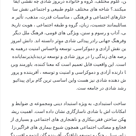
ن،
علوم
مختلف،
گروه
و
خانواده
دربروز
شادی
چه
نقشی
ایفا
می
کنند
.
؟
شاخه
های
مختلف
علوم
طبیعی
و
اجتماعی
نقش
سا
ختارهای
اجتماعی
و
فرهنگی
،
مناسبات
قدرت،
مذهب،
تأثیر
م
سائلی
مانند
جنسیت،
زبان،
گروه
و
طبقه
اجتماعی
،
هویت
تاریخ
ی،
آداب
و
رسوم
و
سنن،
ویژگی
های
قومی،
فرهنگ
ملل
دیگر
و
فرهنگ
جهانی
رادر
پیدائی
شادی
موٍثر
دانسته
اند
.
دانش
امروز
ین
نقش
آزادی
و
دموکراسی،
توسعه
واحساس
امنيت
درهمه
ی
ع
رصه
های
زندگی
را
در
بروز
شادی
و
توسعه
تردیدناپذیرنمایانده
است
.
این
واقعیت
قابل
تعمیم
است
که
معنا
کننده،
باورمند
و
برپ
ا
دارنده
اَزادی
و
دموکراسی
و
امنيت
و
توسعه
،
اَفريننده
و
پرور
ش
دهنده
شادی
نيز
هست
واین
اساسی
ترين
گام
برای
پيدائی
و
رشد
شادی
در
جامعه
ست
.
ساخت
استبدادی،
به
ويژه
استبداد
دينی
ومجموعه
ی
ضوابط
و
امکانات
اش
با
شادی
ناسازگاری
نشان
داده
است
.
اهميت
ريش
ه
کن
ساختن
فقر،بيکاری
و
ناهنجاری
های
اجتماعی
و
بسیاری
از
فجایع
و
مصائب
اجتماعی
همچون
شیوع
بیماری
های
فراگیر،
زل
زله،
سیل
،
جنگ
و
توسعه
نایافتگی
آفرینده
گان
اندوه
و
افسردگ