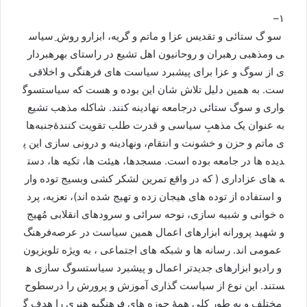
–
۱
سو
گ
ستائی
و
تقدیس
عزا
و
ماتم
و
گریه،
ابزارو
روش
ِسیاس
ی
ومذهبی
رهبران
و
روحانیون
اهل
تشیع
در
راستای
بهره
بردار
ی
از
سوگ
و
عزا
برای
پیشبرد
سیاست
های
فرهنگی
و
اخلاقی
ست
.
به
همین
دلیل
تلاش
شان
این
بوده
و
هست
که
سیاست
سوگ
واری
و
سوگ
ستائی
درجامعه
نهادینه
کنند
.
شاکله
‌
مذهب
تشیع
به
عنوان
یک
مذهبِ
سیاسی
و
قدرت
طلب
تقویت
کنندۀ
جنبه
ها
ی
ماتم
و
حزن
و
خشونت
و
انتقام،
ونهادینه
و
درونی
سازی
این
پ
دیده
ها
در
جامعه
بوده
است
.
مسجدها،
هیئت
ها،
تکیه
ها
،
دست
ه
های
عزاداری
(
که
در
واقع
تمرین
لشکر
کشی
وبسیج
توده
وار
و
استفاده
از
توده
های
هیجان
زده
و
تهیج
شده
اند
)
،
تعزیه
،
پرد
ه
خوانی
و
شبیه
سازی،
نوحه
سرائی
و
سرودهای
انقلابی
مُهیج
و
شهید
پرورانه
ابزارهای
اعمال
همین
سیاست
در
عرصه
فرهنگ
عمومی
اند
.
رسانه
ها
و
شبکه
های
اجتماعی
،
به
ویژه
تلویزیون
و
رادیو
ابزارهای
جدیدتر
اعمال
و
پیشبرد
سیاست
سوگ
سازی
ه
ستند
.
این
نوع
از
سیاست
گذاری
آموزش
و
پرورش
را
درسطوح
مختلف
و
به
طور
کلی
همۀ
حوزه
های
فرهنگی
و
هنری
را
هدف
گ