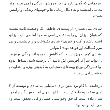
مردمانی
که
گويی
پاره
ی
زيبا
و
روشن
زندگی
را
می
بينند،
مثب
ت
می
انديشند
و
به
دنبال
زيبايی
ها
و
خوبی
های
زندگی
و
آرامش
هستند
.
شادی
مثل
بسياری
از
پديده
ی
عاطفی
يک
وضعيت
ثابت
نيست
که
بتوان
ميزان
اَن
را
به
دقتِ
ریاضی
سنجيد
اما
می
بايد
ميزانی
د
اشته
باشد
و
اُفت
و
خیزی،
»
شادی
يکنواخت
و
رام
نشدنی
و
بی
مرز
کسالت
اَورخواهد
بود
» (
مولیر
)
.
شادی
کيفيت
ويژه
ای
ست
که
کاهشِ
اندوه
و
افسردگی
ورنج
م
ی
تواند
سراَغازاَفرينش
اش
باشد
.
اَيا
برچيده
شدن
بساط
اندوه
وا
فسردگی
ورنج
به
معنای
دستيابی
به
کیفیتی
ویژه
و
متفاوت
ب
ه
نام
شادی
ست
؟
درجامعه
ما
گام
برداشتن
برای
دستیابی
به
شادی
و
توسعه
آن
ک
اری
سخت
وخطرناک
است،
با
این
احوال
اما
بخش
آگاه
جامعه
ن
شان
داده
است
که
حق
وخواستی
عملی
و
قابل
تحقق
است
و
ن
می
باید
نومید
بود
.