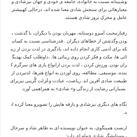
وشبینانه
نسبت
به
خانواده،
جامعه
ی
خودی
و
جهان
نیزشادی
و
معیارهائی
برای
سنجش
شادی
معنا
شده
اند،
درحالی
که
بیشتر
عامل
و
محرکِ
بروز
شادی
هستند
.
رفتارمحبت
آمیزو
دوستانه،
مهربان
بودن
با
ديگران،
با
گذشت
ب
ودن
وگذشتن
از
خطاهای
ديگران
.
قدرشناسی
نسبت
به
کسانی
که
برای
اَدمی
کاری
انجام
داده
اند،
يادگيری
در
لذت
بردن
از
زيب
ائی
ها،
مکث
و
فکر
کردن
روی
زیبائی
ها،
،داوطلب
کمک
به
ديگ
ران
بودن
.
ورزش
کردن
،
لذت
بردن
ازانواع
بازی
های
سرگرم
ک
ننده،
موسيقی،
مطالعه،
روی
اَوردن
به
انواع
هنرها،
لذت
بردن
از
طبیعت
شادی
آفرین
اند
.
ریاضت،
عبادت
وعٌزلت
گٌزینی
نیزبرای
بسیارانی
رضایت
از
زندگی
و
»
شادی
»
به
همراه
می
آورد
.
نگاه
های
دیگری
نیزشادی
و
بارقه
هایش
را
تصویرو
معنا
کرده
ان
د
.
ارنست
همينگوی،
به
عنوان
نویسنده
ای
به
ظاهر
شاد
و
سرحال
،
وستایشگر
شادی
جمله
ای
دارد
: