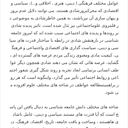
عوامل
مختلف
فرهنگی
(
دینی،
هنری
،
اخلاقی
و
…)
،
سیاسی
و
اقتصادی
که
محرک
بروزشادی
هستند،
می
توانند
دلایل
عدم
بروز
و
پنهان
سازی
آن
نیزباشند،
به
همین
خاطرشادی
به
موضوعی
د
ر
قلمروی
علوم
اجتماعی
نیز
بَدَل
شده
است
.
تاثیر
پدیده
شادی
بر
روندها
و
پدیده
های
اجتماعی
سبب
شده
اند
که
امروز
جامعه
شناسی
در
باره
نقش
شادی
در
رابطه
با
ساختار
قدرت
های
سیا
سی
و
دینی،
سیاست
گذاری
های
اقتصادی
واجتماعی
و
فرهنگ
ی،
کیفیت
مادی
و
معنوی
زندگی
مردم
عرصه
های
گسترده
ای
ب
گشاید،
عرصه
هائی
که
نشان
می
دهند
شادی
همچون
دیگر
عوا
طف
انسانی
بر
تمامی
ابعاد
تجربه
و
روند
شکل
گیری
شعور
اجتم
اعی
و
روابط
اجتماعی
تأثیر
می
گذارد،
واینگونه
است
که
هر
رو
ز
براهمیت
مطالعه
عواطف
در
شاخه
های
مختلف
علوم
افزوده
م
ی
شود
.
شاخه
های
مختلف
دانش
جامعه
شناسی
به
دنبال
یافتن
این
پاس
خ
است
که
آیا
قدرت
های
مستبد
سیاسی
و
دینی،
عامل
ناشاد
ی
ها
هستند
،
وساخت
و
بافت
جامعه،
تاریخ،
اقتصاد،
فرهنگ،
دی