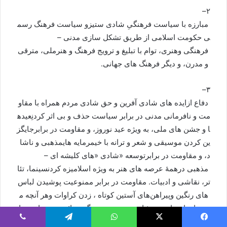
–
۲
مبارزه
با
سیاست
فرهنگیِ
شادی
ستیزو
سیاست
فرهنگ
رسم
ی
حکومت
اسلامی
از
طریق
تشکل
سازی
مدنی
–
فرهنگی
و
هنری،
توام
با
تبلیغ
و
ترویج
فرهنگ
و
هنرملی،
مترقی
و
مدرن،
و
دیگر
فرهنگ
های
جهانی
.
–
۳
دفاع
ازایده
های
شادی
آفرین
و
حق
شادی
مردم
همراه
با
مقاو
مت
و
نافرمانی
مدنی
در
برابر
سیاست
حذف
و
بی
اثر
کردنِ
عیده
ا
و
جشن
های
ملی،
به
ویژه
عید
نوروز،
و
مقاومت
در
برابرجایگز
ین
کردن
موسیقی
و
شعر
و
ترانه
با
خیمرمایه
های
مذهبی
و
ناشا
د،
و
مقاومت
در
برابرتوسعه
«
شادی
«
های
کلیشه
ای
–
مذهبی
درهمۀ
عرصه
های
هنر
به
ویژه
اسلامیزه
کردن
سینما،
تئا
تر،
نقاشی
و
ادبیات
.
مقاومت
در
برابر
ممنوعیت
پوشیدن
لباس
های
رنگین
وپیراهن
های
آستین
کوتاه
،
زدن
کراوات
و
هر
آنچه
م
ی
تواند
اعتراض
به
شادی
ستیزی
و
سوگ
ستائی
به
عنوان
سیا
ست
فرهنگی
و
هنریِ
تحمیلی
باشد
.