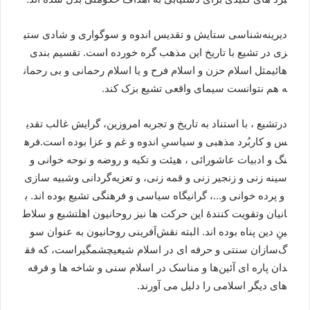
دیرینه
شناسی
ستایش
و
تقدیس
اندوه
و
سوگواری
و
شادی
ستی
زی
در
تشیع
با
تاریخ
این
مذهب
گره
خورده
است
.
تقسیم
بندی
هائی
مثل
اسلام
حزن
و
اسلام
فرح
و
یا
اسلام
رحمانی
و
بی
رحمان
ه
هم
نتوانست
سیمای
واقعی
تشیع
بزک
کند
.
درتشیع
،
با
استناد
به
تاریخ
و
تجربه
امروزین،
گرایش
غالب
تقدی
س
و
کاربُرد
مذهبی
و
سیاسیِ
اندوه
و
غم
و
عزا
بوده
است
.
فره
نگ
و
ادبیات
عاشورائی
،
هیئت
و
تکیه
و
روضه
و
نوحه
خوانی
و
سینه
زنی
و
زنجیر
زنی
و
قمه
زنی،
و
تعزیه
گردانی
و
شبیه
سازی
و
پرده
خوانی
و
…
،
گرانیگاه
سیاسی
و
فرهنگی
تشیع
بوده
اند
.
ب
انیان
وتقویت
کنندۀ
این
حرکت
ها
نیز
روحانیون
اهل
تشیع
و
سلاط
ینِ
دین
پناه
بوده
اند
.
البته
نقش
آفرینی
روحانیون
به
عنوان
سو
گ
سازان
سنتی
و
حرفه
ای
در
اسلام
شیعی
چشمگیراست،
که
فق
دان
پاره
ای
آئین
ها
و
مناسک
در
اسلام
سنی
و
شاخه
ها
و
فرقه
های
دیگر
اسلامی
را
دلیل
می
آورند
.