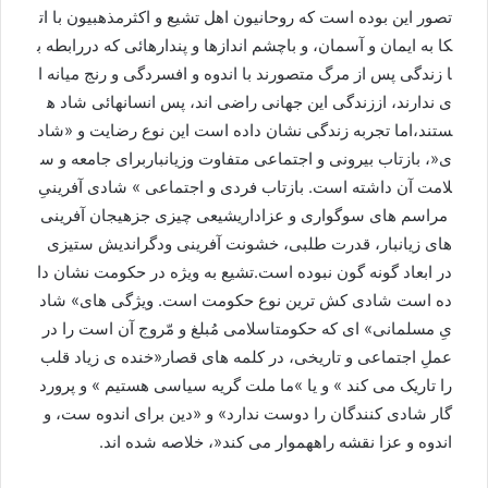
تصور
این
بوده
است
که
روحانیون
اهل
تشیع
و
اکثرمذهبيون
با
ات
کا
به
ایمان
و
آسمان،
و
باچشم
اندازها
و
پندارهائی
که
در
رابطه
ب
ا
زندگی
پس
از
مرگ
متصورند
با
اندوه
و
افسردگی
و
رنج
ميانه
ا
ی
ندارند،
اززندگی
این
جهانی
راضی
اند،
پس
انسان
هائی
شاد
ه
ستند،اما
تجربه
زندگی
نشان
داده
است
این
نوع
رضایت
و
«
شاد
ی
«
،
بازتاب
بیرونی
و
اجتماعی
متفاوت
و
زیانباربرای
جامعه
و
س
لامت
آن
داشته
است
.
بازتاب
فردی
و
اجتماعی
»
شادی
آفرینیِ
مراسم
های
سوگواری
و
عزاداری
شیعی
چیزی
جزهیجان
آفرینی
های
زیانبار،
قدرت
طلبی،
خشونت
آفرینی
ودگراندیش
ستیزی
در
ابعاد
گونه
گون
نبوده
است
.
تشیع
به
ويژه
در
حکومت
نشان
دا
ده
است
شادی
کش
ترين
نوع
حکومت
است
.
ویژگی
های
»
شاد
یِ
مسلمانی
»
ای
که
حکومت
اسلامی
مُبلغ
و
مّروج
آن
است
را
در
عملِ
اجتماعی
و
تاریخی،
در
کلمه
های
قصار
«
خنده
ی
زياد
قلب
را
تاريک
می
کند
»
و
يا
»
ما
ملت
گريه
سیاسی
هستیم
»
و
پرورد
گار
شادی
کنندگان
را
دوست
ندارد
»
و
«
دین
برای
اندوه
ست،
و
اندوه
و
عزا
نقشه
راه
هموار
می
کند
«
،
خلاصه
شده
اند
.