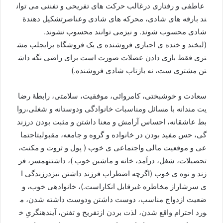
عاطفی
و
رفتاری
درغالب
حرکت
های
تفریحی
و
تفننی
می
توان
ند
بارقه
های
شادی،
محرکه
های
شادی
وعناصر
تشکیل
دهندۀ
شادی
محسوب
شوند
.
و
نیزمی
توانند
محسوب
نشوند
.
(
لبخند
و
خنده
ی
اجباری
فروشنده
ی
يک
فروشگاه
برای
جلب
مش
تری
فقط
بازی
دادن
عضلات
صورت
است
برای
راضی
نگه
داش
تن
مشتری
ست،
نه
بازتاب
شادی
فروشنده
.)
سعادت
و
خوشبختی،
کامروائی،
موفقیت،
سلامتی،
رابطۀ
رضا
یت
مندانه
با
مسائل
ومناسبات
خانوادگی
ودوستانه
و
شغلی،
روا
بط
عاشقانه،
احساس
آرامش
و
معنا
داشتن
و
مثبت
بودن
درزند
گی،
حس
مفيد
بودن
در
خانواده
و
گروه
و
جامعه،
مقبوليت
اجتما
عی
و
موقعيت
مالی
واجتماعی
ی
خوب
(
پول
و
ثروت
و
مکنت،
تحصیلات،
شغل،
دراَمد،
خانه
و
ماشين
خوب
)
،
داشتن
همسر،
فر
زند
و
نوه
ی
خوب
(
اگرچه
اضطراب
فرزند
داشتن
نيزدرزندگی
ا
ی
سرشاراز
مخاطره
غيرقابل
انکاراست
.)
،
خانواده
ی
خوب،
و
ضعيت
ازدواج
مناسب،
دوست
داشتن
ودوست
داشته
شدن،
م
ورد
احترام
واقع
شدن،
لذت
بردن
ازتفريح
و
تفنن،
آینده
نگریِ
خ