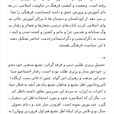
رفته
است
.
وضعیت
و
کیفیتِ
فرهنگ
در
حکومت
اسلامی،
در
مع
نای
آموزش
و
پرورش
عمق
و
دامنه
‌
این
سیاست
فرهنگی
را
نشا
ن
می
دهد
.
از
کودکستان
و
دبستان
ها
تا
مراکز
آموزش
عالی
س
وای
اسلامی
‌
کردن
کتاب
های
درسی،
شعارها
و
شعائر
و
رفتار
س
وگ
ستایانه
و
تقدیس
عزا
و
ماتم
و
کشتن
و
کشته
شدن
و
کینه
ن
سبت
به
دگراندیشی
و
دگراندیشان
درخدمت
عناصر
تشکیل
دهند
ۀ
این
سیاست
فرهنگی
هستند
.
–
۲
تحمیلِ
برتری
طلبی
دینی
و
فرقه
گرائی
:
تشیع
مذهبی
خود
محو
ر،
خودحق
پندار
و
برتری
طلب
بوده
است،
رفتار
اجتماعی
و
سیا
سی
این
مذهب
و
رهبران
اش
گواه
چنین
ادعائی
ست
.
ازنگاه
ا
کثرروحانیون
اهل
تشیع
و
شاهانِ
تشیع
پناه
هر
آنچه
به
قبل
از
حمل
ه
اعراب
به
ایران،
به
مردم
این
سرزمین
تعلق
داشته
باطل
اس
ت،
مگر
آن
که
اسلامیزه
شود
و
مورد
استفاده
اهلِ
این
دین
قرار
ب
گیرد
.
عید
نوروز
نمونه
است
.
افزودن
نماز
عید،
و
دعای
تحویلِ
سال
نو
و
تلاش
برای
اینکه
اهل
تشیع
هم
اول
فروردین
و
بهاررا
به