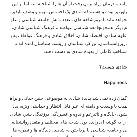
يامد
و
درمان
وراه
برون
رفت
از
اَن
ها
را
شناخته
اند،
اما
بر
اين
باورنیز
بوده
و
هستند
که
شادی
يک
احساس
مبهم
و
وصف
ناپذيرن
خواهد
ماند
.
امروزشاخه
های
متعدد
دانشِ
جامعه
شناسی
و
علو
م
دیگر،همچون
جامعه
شناسی
عواطف،
فرهنگ
شناسی
شادی،
علوم
شادی،
اقتصاد
شادی،
اخلاق
شادی
و
فرهنگ
عواطف
به
ی
اری
روانشناسان،
تن
کردشناسان
و
زيست
شناسان
آمده
اند
تا
شناختِ
کاملی
از
پدیدۀ
شادی
به
دست
دهند
.
شادی
چیست؟
Happiness
گمان
زده
نمی
شد
پدیدۀ
شادی
به
موضوعی
چنین
حیاتی
و
پراه
میت
با
وسعت
و
دامنه
ای
غیر
قابلِ
انتظار
و
جذابیتی
ویژه،
بَدَل
شود
.
جایگاه
و
تاثیرِغم
واندوه
و
افسردگی
درزندگیِ
بشر،
شادی
را
به
گوشه
ای
رانده
بود
.
شاخه
های
مختلف
و
متعدد
ِروانشناس
ی
و
جامعه
شناسی
با
پرداختن
به
شادی،
دیدگاه
ها
و
نظریه
ها