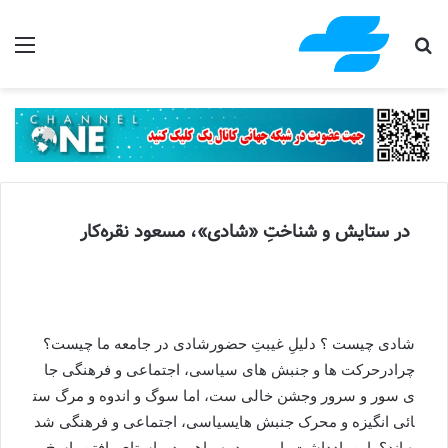
جستجو برای
منو
در ستایش و شناختِ «شادی»، مسعود نقره‌کار
شادی
چیست
؟
دلیلِ
غیبتِ
حضورشادی
در
جامعه
ما
چیست؟
چرا
درحرکت
ها
و
جنبش
های
سیاسی،
اجتماعی
و
فرهنگی
جا
ی
سور
و
سرور
و
جشن
خالی
ست،
اما
سوگ
و
اندوه
و
مرگ
ست
ائی
انگیزه
و
محرک
جنبش
های
سیاسی،
اجتماعی
و
فرهنگی
شد
ه
اند؟
.
این
یادداشت
بابِ
ورود
به
راهی
در
راستای
یافتنِ
پاسخ
پ