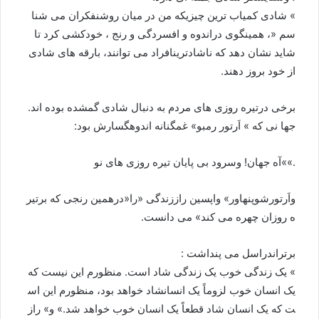
»
شادی
کمياب
ترين
چيزی
که
من
در
ميان
روشنفکران
می
شنا
سم
«
،
همینگوی
دراندوه
و
افسردگی
و
رنج
،
خودکشی
کرد
تا
شاید
نشان
دهد
که
ناشادترین
افراد
می
توانند،
بارقه
های
شادی
از
خود
بروز
دهند
.
برخی
درتیره
روزی
های
مردم
به
دنبال
شادی
گمشده
بوده
اند
.
جها
نی
که
»
اَرتور
رمبو
»
غمگنانه
اندوهگسارش
بود
:
.»»
آه
جهان
!
وسرود
بی
پايان
تيره
روزی
های
نو
واَرتورشوپنهاور
»
واپسين
راززندگی
«
را
«
درهمين
رنجی
که
برتير
ه
روزان
چهره
می
کند
»
می
دانست
.
برتراندراسل
می
پنداشت
:
»
يک
زندگی
خوب
يک
زندگی
شاد
است
.
منظورم
اين
نيست
که
يک
انسان
خوب
لزوماً
يک
انسان
شاد
خواهد
بود،
منظورم
اين
اس
ت
که
يک
انسان
شاد
قطعاً
يک
انسان
خوب
خواهد
شد
.»
و
»
راز