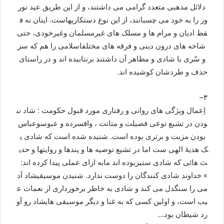
دلائل
مذهبی
متعدد
گرامی
می
داشتند،
و
از
این
طریق
عید
نور
وز
را
به
خود
می
چسبانند،
از
این
نوع
دستکاری
هاست
.
اینان
نه
ف
قط
ادیان
و
مرام
ها
و
مسلک
های
غیرمسلمان
وغیرخودی،
حتی
شاخه
های
درون
دینی
و
فرقه
های
مختلف
اسلامی
را
هم
که
سر
و
سّری
با
شادی
و
مظاهر
آن
داشتند
برنتابیده
اند
و
در
راستای
حذف
و
طردشان
کوشیده
اند
.
–
۳
اِعمال
ویژگی
های
روانی
و
رفتاری
مورد
قبول
حکومت
:
شاد
نب
ودن
در
تشیع
نوعی
فضیلت
و
متانت
،
وافسرده
و
عبوس
وعباس
بودن
مزیت
و
برتری
بوده
است
.
شنیده
شده
است
که
شادی
ی
ک
هدیۀ
الهی
ست
اما
در
تشیع
توصیه
ها
و
پندها
و
روایت
ها
و
حدی
ث
هائی
که
شادی
ستیزبوده
اند
مابه
ازای
عملی
پیدا
کرده
اند
:
»
خداوند
شادی
کنندگان
را
دوست
ندارد
.
شنیدن
موسیقی
شاد
آد
می
را
سنگدل
می
کند
و
شادی
به
خاطر
برخورداری
از
نعمات
ع
یب
است،
و
اولین
کسی
که
به
غنا
و
دیگر
موسیقی
های
شاد
رو
آو
رد
شیطان
بود
…