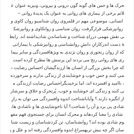
حرک
ها
و
حس
های
گونه
گون
درونی
و
بیرونی،
و
نیزبه
عنوان
ع
لائم
برخی
از
بیماری
های
روانی
به
عنوان
یک
پدیدۀ
روانی
–
انسانی،
موضوعی
مهم
در
قلمروی
روان
شناسی
و
روان
کاوی
و
روانپزشکی
قرارگرفت
.
روان
شناسی
و
روانکاوی
و
روانپزشک
ی
نقش
مهمی
درراهِ
شناخت
و
شناساندنِ
شادی
داشته
اند
.
رابط
ۀ
دست
اندرکارانِ
دانشِ
روانشناسی
و
روانپزشکی
با
بیمارانی
که
از
روان
رنجوری
و
روان
نژندی
به
ویژه
افسردگی
و
سایر
بیما
ری
های
روانی
رنج
می
بردند
این
پرسش
ها
مطرح
کرده
است
که
چرا
بخش
بزرگی
از
انسان
ها
اززندگی
شان
احساس
رضایت
ن
می
کنند
و
حس
خوب
و
خوشایندی
از
زندگی
ندارند
و
سرخورده
،
ناامید
و
افسرده
اند،
اما
برخی
دیگراحساس
رضایت
اززندگی
م
ی
کنند
و
زندگی
ای
خوشایند
و
خوب،
پُرتحرک
و
خلاق
و
سرشار
از
انگیزه
دارند
.
؟
وآیا
باشناخت
اندوه
وافسردگی
می
توان
به
رازِ
شادی
پی
برد
و
آن
را
شناخت؟
آیا
ناخوشايندی
ها
و
ناشادی
ها،
شادی
را
معنا
کرده
اند
و
محرک
انسان
برای
جستجوی
فهم
مفه
وم
شادی
بوده
اند؟
روانشناسان،
تن
کردشناسان
و
زيست
شنا
سان
اگر
چه
بيش
تربه
سراغ
اندوه
وافسردگی
رفته
اند
و
علل
و
پ