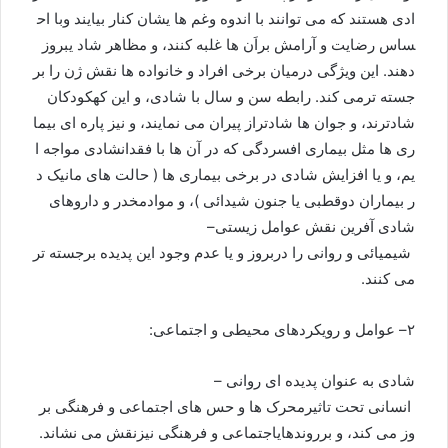
ادی
هستند
که
می
توانند
با
اندوه
وغم
ها
يشان
کنار
بيايند
وبا
اح
ساس
رضایت
و
آرامش
براَن
ها
غلبه
کنند،
و
مظاهر
شاد
ی
بروز
دهند
.
این
ويژگی
درميان
برخی
افراد
و
خانواده
ها
نقش
ژن
را
بر
جسته
ترمی
کند
.
رابطه
سن
و
سال
با
شادی،
و
این
که
کودکان
شادترند،
و
جوان
ها
شادتراز
پیران
می
نمایند،
و
نیز
پاره
ای
بیما
ری
ها
مثل
بیماری
افسردگی
که
در
آن
ها
با
فقدان
شادی
مواجه
ا
یم،
و
یا
افزایش
شادی
در
برخی
بیماری
ها
(
حالت
های
مانیک
د
ر
بیماران
دوقطبی
یا
جنون
شیدائی
)
،
و
مواد
مخدر
و
داروهای
شادی
آفرین
نقش
عوامل
زیستی
–
شیمیائی
و
روانی
را
دربروز
و
یا
عدم
وجود
این
پدیده
برجسته
تر
می
کنند
.
۲
–
عوامل
و
رویکردهای
محیطی
و
اجتماعی
:
شادی
به
عنوان
پدیده
ای
روانی
–
انسانی
تحت
تاثیرمحرک
ها
و
حس
های
اجتماعی
و
فرهنگی
بر
وز
می
کند،
و
برروندهای
اجتماعی
و
فرهنگی
نیزنقش
می
نشاند
.