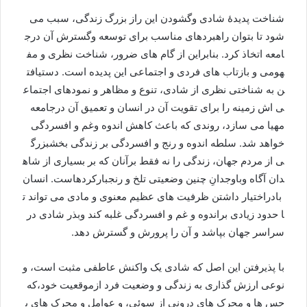
شناخت
پدیدۀ
شادی
وگشودن
این
راز
بزرگ
زندگی،
سبب
می
شود
تا
بتوان
راهبردهای
مناسب
برای
توسعه
وگسترش
آن
در
ج
امعه
اتخاذ
کرد
.
بنابراین
از
گام
های
ضرور،
شناخت
نظری
و
مف
هومی
و
بازتاب
های
فردی
و
اجتماعی
این
پدیده
است
.
دست
یافت
ن
به
شناختی
نظری
از
شادی،
تنوع
و
مظاهر
و
نمودهای
اجتماع
ی
اش
زمینه
را
برای
تقویت
آن
در
انسان
و
تعمیق
آن
در
جامعه
مهیا
می
سازد،
روندی
که
باعث
کاهش
اندوه
وغم
و
افسردگی
خواهد
شد
.
سلطه
اندوه
و
رنج
و
افسردگی
بر
زندگی
بخش
بزرگ
ی
از
مردم
جهان،
زندگی
را
نه
فقط
برآنان
که
بر
بسیاری
از
شاه
دان
آگاه
وباوجدانِ
چنین
وضعیتی
تلخ
و
رنجبارکرده
است
.
انسان
بادراختيار
داشتن
ظرفيت
های
عظيم
معنوی
و
مادی
می
تواند
ت
ا
حدود
زیادی
براندوه
و
غم
و
افسردگی
غلبه
کند
و
بذر
شادی
در
سراسر
جهان
بپاشد
و
آن
را
پرورش
و
گسترش
دهد
.
با
پذیرفتن
این
اصل
که
شادی
یک
واکنش
عاطفی
مثبت
است،
و
نوعی
ارزش
گذاری
به
زندگی
و
وضعیت
فرد
ازموقعیت
خود،
که
حس
ها
و
محرک
های
درونی
از
سوئی،
و
عوامل
و
محرک
های
ب