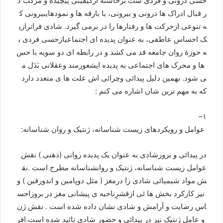
حسی
درونی
و
فردی
ست
برخاسته
ازکیفیتی
پیچیده
و
مرکب
د
ر
قبال
ادراک
ها
درونی
و
بیرونی،
با
بارقه
ها
و
نمودهای
بیرونی
ک
ه
تنوعی
ازحرکت
ها
و
رفتارها
را
در
برمی
گیرد
.
شادی
فراترازی
ک
احساس
عاطفی،
به
عنوان
پدیده
ای
اجتماعی
ازحسی
فردی
ب
ه
حوزۀ
روان
جامعه
قد
می
کشد
و
در
رابطه
ای
دو
سویه
با
حس
ها
و
محرک
های
اجتماعی
به
پدیده
ای
شعورمند
وعقلانی
بَدَل
م
ی
شود
.
بهمین
دلیل
پیدائی
وچرائی
اش
علت
ها
ی
متعدد
دارد
که
به
مهم
ترین
شان
اشاره
می
کنم
:
–
۱
عوامل
و
رویکردهای
زیست
شناسانه،
ژنتیک
و
روان
شناسانه
:
در
پیدائی
و
بروزشادی
به
عنوان
يک
پديده
روانی
(
ذهنی
)
نقش
عوامل
زیست
شناسانه،
ژنتیک
و
روانشناسانه
مطرح
است
.
نق
ش
مواد
شيميائی
شادی
زا
درمغز
(
مثل
دوپامين
و
اندورفین
)
و
نيز
کارکرد
بخش
ها
ئی
ازقشرِناحيه
ی
پيشانی
مغز
در
بروز
احس
اس
رضایت
و
آرامش
و
شادی
نشان
داده
شده
است
.
نقش
ژن
و
عامل
ژنتيک
نيز
در
پيدائی
و
حضور
شادی
تائید
شده
است
.
افر