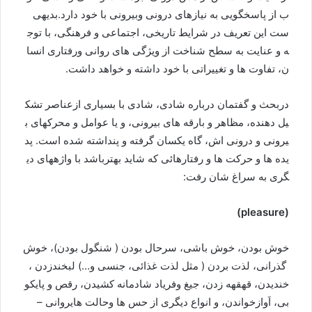
ب
از
پاسخگويی
به
نيازهای
درونی
وبیرونی
با
خود
دارد
.
بدیهی
ست
این
تعریف
در
شرایط
تاریخی،
اجتماعی
و
فرهنگی،
با
توج
ه
و
عنایت
به
سطح
شناخت
از
ویژگی
های
روانی
و
رفتاری
انسا
ن،
تفاوت
ها
و
تغییراتی
با
خود
داشته
و
خواهد
داشت
.
دربحث
و
گفتمان
درباره
شادی،
شادی
با
بسیاری
ازعناصر
تشک
یل
دهنده،
مظاهر
و
بارقه
های
بیرونی،
و
یا
عوامل
و
محرک
های
ب
یرونی
و
درونی
اش،
گاه
یکسان
گرفته
و
پنداشته
شده
است
.
پد
یده
ها
و
حرکت
ها
و
رفتارهائی
که
شاید
بهترباشد
با
واژه
های
دی
گری
به
سراغ
شان
رفت
:
(pleasure)
خوش
بودن،
خوش
باشی،
سرحال
بودن
(
شنگول
بودن
)
،
خوش
گذرانی،
لذت
بردن
(
مثل
لذت
غذائی،
جنسی
و
…)
لبخندزدن
،
خنديدن،
قهقهه
زدن،
جيغ
وفریاد
شادمانه
کشيدن،
رقص
و
پایکو
بی،
اَوازخواندن،
و
انواع
دیگری
از
حس
ها
وحالت
های
روانی
–