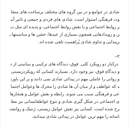
شادی
در
جوامع
و
در
بین
گروه
های
مختلف
برساخت
های
متفا
وت
فرهنگی
استوار
است
.
شادی
های
فردی
و
جمعی
و
تاثير
آن
ب
ر
روابط
اجتماعی
و
يا
نقش
روابط
اجتماعی،
و
پديده
ای
مثل
دی
ن
و
رويدادهايی
همچون
بسياری
از
عیدها،
جشن
ها
و
مناسبت
ها
ب
رپيدايی
و
تداوم
شادی
پُراهمیت
تلقی
شده
اند
.
–
۳
درکنار
دو
رویکرد
کلی
فوق،
دیدگاه
های
ترکیبی
و
بینابینی
از
د
و
دیدگاهِ
فوق،
نیز
وجود
دارد
.
بسیارند
کسانی
که
رویکرد
زیستی
و
روانی
را
عاملی
مهم
در
پیدائی
شادی
نمی
دانند
و
بر
این
باورن
د
که
عواطف
و
از
میان
آن
ها
شادی
را
محرک
ها
و
عوامل
اجتما
عی
و
فرهنگی
سبب
می
شوند
.
رابطه
و
نقش
عوامل
و
هنجارها
ی
اجتماعی
در
شکل
گیری
شادی
و
تنوع
عواطف
انسانی
نیز
مط
رح
شده
است
.
کسانی
نیز
نقش
عوامل
زیستی،
ژنتیک
و
روانشن
اسانه
را
مهم
ترین
عوامل
در
پیدائی
شادی
می
دانند
.