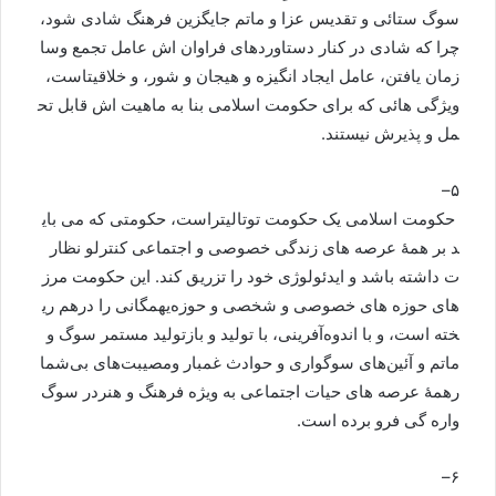
سوگ
ستائی
و
تقدیس
عزا
و
ماتم
جایگزین
فرهنگ
شادی
شود،
چرا
که
شادی
در
کنار
دستاوردهای
فراوان
اش
عامل
تجمع
وسا
زمان
یافتن،
عامل
ایجاد
انگیزه
و
هیجان
و
شور،
و
خلاقیت
است،
ویژگی
هائی
که
برای
حکومت
اسلامی
بنا
به
ماهیت
اش
قابل
تح
مل
و
پذیرش
نیستند
.
–
۵
حکومت
اسلامی
یک
حکومت
توتالیتراست،
حکومتی
که
می
بای
د
بر
همۀ
عرصه
های
زندگی
خصوصی
و
اجتماعی
کنترل
و
نظار
ت
داشته
باشد
و
ایدئولوژی
خود
را
تزریق
کند
.
این
حکومت
مرز
های
حوزه
های
خصوصی
و
شخصی
و
حوزه
ی
همگانی
را
درهم
ری
خته
است،
و
با
اندوه
آفرینی،
با
تولید
و
بازتولید
مستمر
سوگ
و
ماتم
و
آئین
های
سوگواری
و
حوادث
غمبار
و
مصیبت
های
بی
شما
رهمۀ
عرصه
های
حیات
اجتماعی
به
ویژه
فرهنگ
و
هنردر
سوگ
واره
گی
فرو
برده
است
.
–
۶