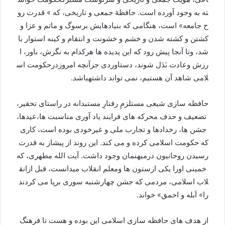
ته
به
وجود
آورده
است
.
حافظۀ
جمعی
و
تاریخی،
که
»
قدرت
رو
ح
جامعه
»
است،
هنگامی
که
بنیادهایش
بر
سوگ
و
ماتم
و
عزا
و
کشتن
و
کشته
شدن
و
خشم
و
خشونت
و
انتقام
و
کینه
استوار
با
شد،
وتا
آنجا
پیش
رود
که
این
پدیده
ها
هر
کدام
به
نگرش،
باور،
ا
رزش
وعادت
بَدَل
شوند،
دستاوردی
جزآنچه
امروزدرحکومت
اس
لامی
شاهد
آن
هستیم،
نمی
تواند
داشته
باشد
.
حافظه
سازی
شیعی
مستلزمِ
رفتارِ
مستبدانه
در
راستای
تحقیر،
تضعیف
و
حذف
محرکه
های
فرایند
یاد
آوری
مناسبت
ها،
عیدها،
جشن
ها،
رخدادها
و
تجارب
ملی
و
غیرخودی
بوده
است،
کاری
که
حکومت
اسلامی
کرده
و
می
کند
.
این
روند
از
پیش
از
به
قدرت
رسیدن
روحانیون
درمیهنمان
وجود
داشت
.
آیت
الله
مطهری،
که
خمینی
اورا
یکی
ازستون
ها
ومعلم
انقلاب
می
دانست،
قبل
ازانق
لاب
اسلامی،
مردمی
که
جشن
چهارشنبه
سوری
برپا
می
کردند
را
»
اَبله
و
احمق
»
خواند
.
از
هدف
های
حافظه
سازیِ
اسلامی
این
بوده
و
هست
تا
فرهنگ