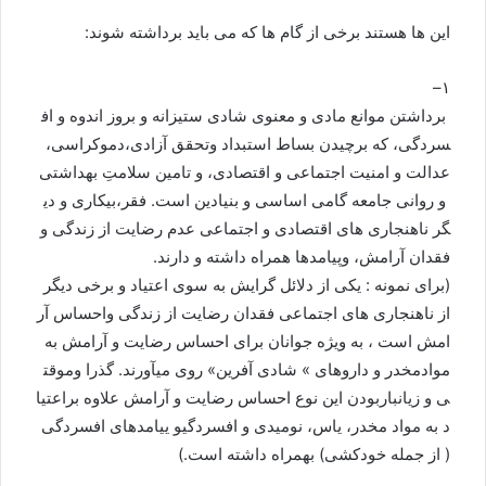
این
ها
هستند
برخی
از
گام
ها
که
می
باید
برداشته
شوند
:
–
۱
برداشتن
موانع
مادی
و
معنوی
شادی
ستیزانه
و
بروز
اندوه
و
اف
سردگی،
که
برچیدن
بساط
استبداد
وتحقق
آزادی،
دموکراسی،
عدالت
و
امنیت
اجتماعی
و
اقتصادی،
و
تامین
سلامتِ
بهداشتی
و
روانی
جامعه
گامی
اساسی
و
بنیادین
است
.
فقر،
بیکاری
و
دی
گر
ناهنجاری
های
اقتصادی
و
اجتماعی
عدم
رضایت
از
زندگی
و
فقدان
آرامش،
وپیامدها
همراه
داشته
و
دارند
.
(
برای
نمونه
:
یکی
از
دلائل
گرایش
به
سوی
اعتیاد
و
برخی
دیگر
از
ناهنجاری
های
اجتماعی
فقدان
رضایت
از
زندگی
و
احساس
آر
امش
است
،
به
ویژه
جوانان
برای
احساس
رضایت
و
آرامش
به
موادمخدر
و
داروهای
»
شادی
آفرین
»
روی
می
آورند
.
گذرا
وموقت
ی
و
زیانباربودن
این
نوع
احساس
رضایت
و
آرامش
علاوه
براعتیا
د
به
مواد
مخدر،
یاس،
نومیدی
و
افسردگی
و
ییامدهای
افسردگی
(
از
جمله
خودکشی
)
بهمراه
داشته
است
.)