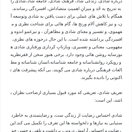
درباره
شادی،
زندگی
شاد،
فرهنگ
شادی،
جامعه
شاد،
شادی
را
به
تدریج
به
حّد
و
میزانِ
اهمیتِ
متضاداش،
افسردگی
رساندند
.
همگام
با
تلاش
های
عملی
برای
دست
یافتن
به
شادی
و
توسعه
آ
ن،
و
نیز
کاهش
آلام
ورنج
ها،
گام
هائی
برای
شناخت
نظری
و
م
فهموی،
و
تفسیر
و
معنای
شادی
و
مظاهرآن
،
و
نیزغم
و
اندوه
و
افسردگی
برداشته
شده
است
.
با
این
حال
درحوزه
های
نظری،
مفهومی،
معنائی
و
تفسیری،
وبازتابِ
کرداری
و
رفتاری
شادی
ه
نوزسایه
روشن
هائی
وجود
دارد
.
برخی
هنوز
سخن
از
فقرنظریه
و
رویکرد
روانشناسانه
و
جامعه
شناسانه،
انسان
شناسانه
و
مط
العات
فرهنگی
درباره
شادی
می
گویند،
بی
آنکه
پیشرفت
های
ت
اکنونی
را
نادیده
بگیرند
.
تعریفِ
شادی،
تعریفی
که
مورد
قبول
بسیاری
ازصاحب
نظران
ب
اشد،
این
است
:
شادی
احساس
رضایت
از
زندگی
ست،
و
رضایتمندی
به
خاطرد
ستیابی
به
نیازها
و
دلخواسته
ها
این
تعرف
را
تکمیل
می
کند
.
این
رضایت
و
احساس
آرامش
درونی،
برداشت
و
تلقی
و
حسی
خو