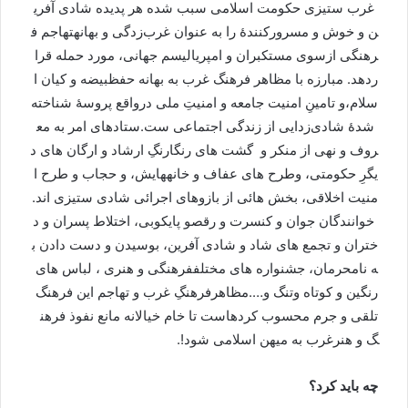
غرب
ستیزی
حکومت
اسلامی
سبب
شده
هر
پدیده
شادی
آفری
ن
و
خوش
و
مسرورکنندۀ
را
به
عنوان
غرب
زدگی
و
بهانه
تهاجم
ف
رهنگی
ازسوی
مستکبران
و
امپریالیسم
جهانی،
مورد
حمله
قرا
ردهد
.
مبارزه
با
مظاهر
فرهنگ
غرب
به
بهانه
حفظ
بیضه
و
کیان
ا
سلام،و
تامینِ
امنیت
جامعه
و
امنیتِ
ملی
درواقع
پروسۀ
شناخته
شدۀ
شادی
زدایی
از
زندگی
اجتماعی
ست
.
ستادهای
امر
به
مع
روف
و
نهی
از
منکر
و
‌
گشت
‌
های
رنگارنگِ
ارشاد
و
ارگان
های
د
یگرِ
حکومتی،
وطرح
های
عفاف
و
خانه
هایش،
و
حجاب
و
طرح
ا
منیت
اخلاقی،
بخش
هائی
از
بازوهای
اجرائی
شادی
ستیزی
اند
.
خوانندگان
جوان
و
کنسرت
و
رقص
و
پایکوبی،
اختلاط
پسران
و
د
ختران
و
تجمع
های
شاد
و
شادی
آفرین،
بوسیدن
و
دست
دادن
ب
ه
نامحرمان،
جشنواره
های
مختلف
فرهنگی
و
هنری
،
لباس
های
رنگین
و
کوتاه
وتنگ
و
….
مظاهرفرهنگِ
غرب
و
تهاجم
این
فرهنگ
تلقی
و
جرم
محسوب
کرده
است
تا
خام
خیالانه
مانع
نفوذ
فرهن
گ
و
هنرغرب
به
میهن
اسلامی
شود
!.
چه
باید
کرد؟