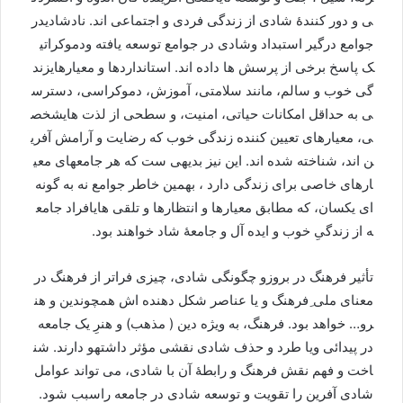
ی
و
دور
کنندۀ
شادی
از
زندگی
فردی
و
اجتماعی
اند
.
نادشادی
در
جوامع
درگیر
استبداد
وشادی
در
جوامع
توسعه
یافته
ودموکراتی
ک
پاسخ
برخی
از
پرسش
ها
داده
اند
.
استانداردها
و
معیارهای
زند
گی
خوب
و
سالم،
مانند
سلامتی،
آموزش،
دموکراسی،
دسترس
ی
به
حداقل
امکانات
حیاتی،
امنیت،
و
سطحی
از
لذت
های
شخص
ی،
معیارهای
تعیین
کننده
زندگی
خوب
که
رضایت
و
آرامش
آفری
ن
اند،
شناخته
شده
اند
.
این
نیز
بدیهی
ست
که
هر
جامعه
ای
معی
ارهای
خاصی
برای
زندگی
دارد
،
بهمین
خاطر
جوامع
نه
به
گونه
ای
یکسان،
که
مطابق
معیارها
و
انتظارها
و
تلقی
های
افراد
جامع
ه
از
زندگیِ
خوب
و
ایده
آل
و
جامعۀ
شاد
خواهند
بود
.
تأثیر
فرهنگ
در
بروزو
چگونگی
شادی،
چیزی
فراتر
از
فرهنگ
در
معنای
ملی
ِفرهنگ
و
یا
عناصر
شکل
دهنده
اش
همچون
دین
و
هن
رو
…
خواهد
بود
.
فرهنگ،
به
ویژه
دین
(
مذهب
)
و
هنرِ
یک
جامعه
در
پیدائی
ویا
طرد
و
حذف
شادی
نقشی
مؤثر
داشته
و
دارند
.
شن
اخت
و
فهم
نقش
فرهنگ
و
رابطۀ
آن
با
شادی،
می
تواند
عوامل
شادی
آفرین
را
تقویت
و
توسعه
شادی
در
جامعه
را
سبب
شود
.