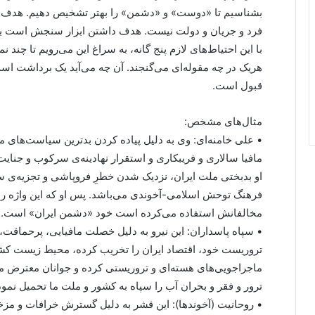
بشناسیم تا «دوست» و «دشمن» را بهتر تشخیص دهیم. هدف ت
فرد و جریان و دولت نیست. هدف داشتن ابزار سنجش است برای
با این احتیاط‌های لازم پنج گانه، به سراغ این می‌رویم تا چند ن
هریک در چه مقوله‌ای می‌گنجند. آن چه می‌آید یک برداشت است 
قبول است.
مثال‌های مشخص:
• علی خامنه‌ای: وی به دلیل پیاده کردن بدترین سیاست‌های م
مافیا سالاری و فریبکاری و استقرار نهادینه‌ی سرکوب و جنا
او بدبختی ملت ایران، نزدیک شدن خطرِ فروپاشی و تجزیه‌ی سر
فرهنگ توحش اسلامی-آخوندی می‌باشد. پس او که این واژه را ب
مخالفانش استفاده می‌کرده است خود «دشمن ایران» است.
• سپاه پاسداران: این نیرو به دلیل خصلت مافیایی، پرحماقت،
تروریست خود، اقتصاد ایران را تخریب کرده، محیط زیست کشو
ماجراجویی‌های هسته‌ای و تروریستی کرده و جوانان معترض م
ترور و فقر و بحران آب را سپاه به کشور و ملت ما تحمیل ن
• روحانیت (آخوندها): این قشر به دلیل گسترش خرافات و مزخر