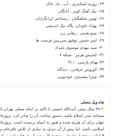
۲۴- روزبه اسکندری ، آب ، باد، خاک
۲۵- نیک آهنگ کوثر ، آبانگان
۲۶- بهمن شاهنگیان ، رستاخیز ایرانگرایان
۲۷- بهداد جاودان، پگاه نیک اندیشی
۲۸- مینو همتی ، رهایی زن
۲۹- امیر حسین توفیق سرزمین فرصت ها
۳۰- سید مهدی موسوی بامداد
۳۱- کشیش هرمز ، شبکه ۷
۳۲-بهنام پارسی ، ۹۱۱
۳۳- کوروش عرفانی ، دیدگاه
۳۴- میترا معتمدی، خودمونی
چاه ویل مصلی
۳۸ سال پیش، آیت‌الله خمینی با تاکید بر اینکه مصلی تهران با
مساجد صدر اسلام باشد، دستور ساخت آن را صادر کرد، پروژه‌ا
جهان برای آن هزینه شده و هنوز به اتمام نرسیده است. پروژه‌ای
اسلامی باشد، اما بیش از آن تبدیل به نمادی از تلاش نافرجام
#پادکست «هزار داستان بودجه» کار مشترکی از فکت‌نامه و رادی