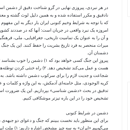
در هر نبردی، پیروزی نهایی در گرو شناخت دقیق از دشمن اس
نادقیق و مکرر استفاده شده و به همین دلیل لوث گشته و معن
که با توجه به شرایط وخیم کنونی ایران بار دیگر به این مفه
امروزه یک نبرد واقعی در جریان است: آنها که در صددند کشور ع
و آن را به عنوان یک تمامیت تاریخی، جغرافیایی، ملی، فرهنگی 
میراث منحصر به فرد تاریخ بشریت را حفظ کنند. این یک جنگ 
دشمنان آن.
پیروزِ این جنگ کسی خواهد بود که ۱)
شجاعت و جدیت لازم را برای سرکوب دشمن داشته باشد. به ه
تدقیق در بحث «دشمن شناسی» بپردازیم. این یک ضرورت استر
تشخیص خود را در این باره تیزتر موشکافی کنیم.
دشمن در شرایط کنونی
برای این منظور باید نخست ببینم که جنگ و دعوای دو جبهه‌ی
می‌گوییم «ایران» به سه چیز مشخص اشاره داریم: ۱) ملت ایران ۲) سرزمین ایران ۳) تمدن ایران