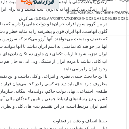
ارضی یا وحدت ملی یا آینده‌ی اقلیمی ایران چقدر اهمیت دارد 
ایران زندگی می‌کنند، اما نه با ایران آشنا هستند و نه برای ایرا
(https://castbox.fm/channel
%D8%AA%D8%A7%D9%86-%D8%A8%D9%88%D8%AF%D8%AC%D9%87-id6179207?country=us&nojump=1) هم گوش
در بین گروه سوم افراد، جریان‌ها و دولت هایی را داریم که بق
گلوی آنهاست. آنها ایرانِ قوی و پیشرفته را به مثابه خطر و دش
که ضعیف و بدبخت می‌خواهند. آنها آرزو می‌کنند که سرزمین ما
آنها می‌خواهند که تمامیتی به اسم ایران نباشد تا آنها بتوانند
ایران تجزیه شود تا ارباب تکه‌ای نان جلوی دم تکان دادن‌های سگ 
آب کافی نباشد تا مردم ایران از تشنگی وبی آبی به جان هم بیافتن
وجودِ ایران را برنمی تابند.
تا این جا بحث جنبه‌ی نظری و انتزاعی و کلی داشت و این تقسی
مظروف دارد. حال باید دید چه کسی را در کجا می‌توان قرار د
طبقه‌ی اجتماعی، نهاد، دولت حاکم، دولت‌های بیگانه، سازمان‌
کشور و نیز رسانه‌های ارتباط جمعی و تامین کنندگان مالی آنها
اسم ایران مرتبط است، در این تقسیم بندی‌های کلی و نظری 
حفظ انصاف و دقت در قضاوت
قبل از این که بخواهیم به این موضوع حساس و مهم بپردازیم بای