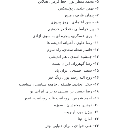
۵- محمد منظر پور ، خط قرمز ، هدلاین
۶- بهمن جلدی ، پولیتیکس
۷- پیمان عارف ، مرور
۸- حسن اعتمادی ، رمز پیروزی
۹- پیر خراسانی ، فعلا در خدمتیم
۱۰- پری عسگری، پنجره ای به سوی آزادی
۱۱- رضا علوی ، آشیانه اندیشه ها
۱۲- قاسم شعله سعدی، راه سوم
۱۳- جمشید اسدی ، هم اندیشی
۱۴- رضا گوهرزاد، ایران پست
۱۵- سعید احمدی ، ایران پاد
۱۶- روح الله رحیم پور ، زنگ خبر
۱۷- جلال ایجادی، فلسفه ، جامعه شناسی ، سیاست
۱۸- رضا حسین بر، بینشی نو برای ایرانی نو
۱۹- احمد شمس ، روحانیت علیه روحانیت- عبور
۲۰- نوشین محمدیان ، سوژه
۲۱- بیژن مهر، اولویت
۲۲- امان، نینا
۲۳- علی جوادی ، برای دنیایی بهتر