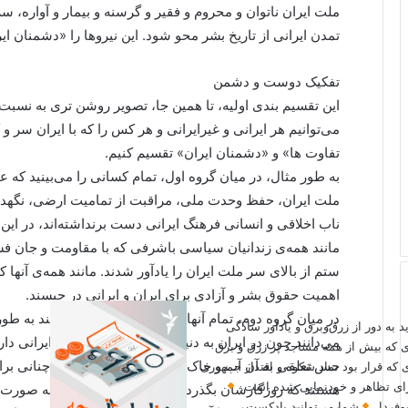
ملت ایران ناتوان و محروم و فقیر و گرسنه و بیمار و آواره، 
تمدن ایرانی از تاریخ بشر محو شود. این نیروها را «دشمنان ایر
تفکیک دوست و دشمن
این تقسیم بندی اولیه، تا همین جا، تصویر روشن تری به نسبت
می‌توانیم هر ایرانی و غیرایرانی و هر کس را که با ایران سر و
تفاوت ها» و «دشمنان ایران» تقسیم کنیم.
به طور مثال، در میان گروه اول، تمام کسانی را می‌بینید که
ملت ایران، حفظ وحدت ملی، مراقبت از تمامیت ارضی، نگهداری 
ناب اخلاقی و انسانی فرهنگ ایرانی دست برنداشته‌اند، در این را
مانند همه‌ی زندانیان سیاسی باشرفی که با مقاومت و جان فش
ستم از بالای سر ملت ایران را یادآور شدند. مانند همه‌ی آنها ک
اهمیت حقوق بشر و آزادی برای ایران و ایرانی در حبسند.
در میان گروه دوم، تمام آنهایی را می‌بینیم که نمی‌دانند به طور
ید به دور از زرق‌وبرق و یادآور سادگی
می‌دانند چون در ایران به دنیا آمده‌اند و شناسنامه‌ی ایرانی 
ی که بیش از همه مساجد پر زرق و برق
حس تعلقی به آن آب و خاک و سرزمین دارند چیز آن چنانی برای
 که قرار بود نماد شکوه و اقتدار جمهوری
 برای تظاهر و خودنمایی شده است.
هستند که روزگارشان بگذرد. سرنوشت آن کشور را به صورت یک
وفردا.
شما می‌توانید پادکست