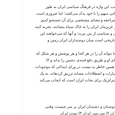
ت. این واژه در فرهنگ سیاسی ایران به طور
ایی مبهم را با خود یدک می‌کشد؛ اما ضروری است
وم مراجعه و معنای مشخصی برای آن جستجو کنیم.
زیزمان ایران را به خاک سیاه بنشانند، تجزیه کنند
و سیاسی از بین ببرند؛ و آنها که می‌خواهند این
تاریخی است میان دوستداران ایران زمین و
 دشمن را خوب بشناسد تا بتواند آن را در هر کجا و هر پوشش و هر شکل که
هست و عمل می‌کند تشخیص دهد. ۲) راه خنثی کردن توطئه‌های او و طریق دفع فتنه‌ی دشمن را بداند و ۳)
مین خاطر بد نیست در ورای ابتذالی که موجودات
کریه الوجودی، مثل خامنه‌ای آدمکش، به این واژه و کلمات و عبارات و اصطلاحات مشابه تزریق کرده‎اند، به یک
اتژیک برای نجات ایران است که ایجاب می‌کند
 دوستان و دشمنان ایران بر سر چیست. وقتی