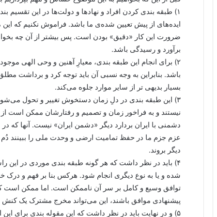
۱) طبقه بندی کردن افراد و نهادها و دولت‌ها در این تقسیم ب
ایده‌های از پیش تعیین شده‌ی ما باشد. فراموش نکنیم که ا
ضرورت این کار «دقیق» بودن است. پس بیشتر از آن چه بخوا
برآورد و رسیدگی باشد.
۲) برای انجام این طبقه بندی، معیارِ آهنین و وحی الهی موجو
باشد. بنابراین به وجه نسبی آن باید توجه کرد و برداشت مطلق
بسیار بدیهی تر از سایر موارد جلوه می‌کند.
۳) این طبقه بندی در دلِ زمان دستخوش تغییر و تحول می‌ش
نیستند و به فراخور زمان و تصمیم و رفتارشان ممکن است از یک
دشمنی با ایران بردارد دیگر «دشمن ایران» نیست. آنها که د
عزم جزم ما در حفظ تمامیت ارضی و وحدت ملی را ببینند دُم 
دیگر بروند.
۴) باید در نظر داشت که هر گونه طبقه بندی موردی در این را
شده و یا به نوع دیگری انجام شود. هرکس بنا بر فهم و درک خ
توافق وسیع و کامل بر سر آن ناممکن است. اما ممکن است ک
پیشنهادی موافق باشند، این می‌تواند مخرج مشترک یک کنش جم
۵) و در نهایت باید در نظر داشت که این مقوله بندی برای این