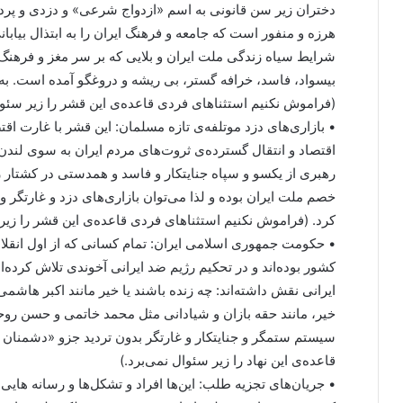
دختران زیر سن قانونی به اسم «ازدواج شرعی» و دزدی و پر
هرزه و منفور است که جامعه و فرهنگ ایران را به ابتذال بیاب
شرایط سیاه زندگی ملت ایران و بلایی که بر سر مغز و فرهنگ 
بیسواد، فاسد، خرافه گستر، بی ریشه و دروغگو آمده است. ب
(فراموش نکنیم استثناهای فردی قاعده‌ی این قشر را زیر سئوا
• بازاری‌های دزد موتلفه‌ی تازه مسلمان: این قشر با غارت اق
اقتصاد و انتقال گسترده‌ی ثروت‌های مردم ایران به سوی لندن 
رهبری از یکسو و سپاه جنایتکار و فاسد و همدستی در کشتار
خصم ملت ایران بوده و لذا می‌توان بازاری‌های دزد و غارتگر
کرد. (فراموش نکنیم استثناهای فردی قاعده‌ی این قشر را زیر 
• حکومت جمهوری اسلامی ایران: تمام کسانی که از اول انقلا
کشور بوده‌اند و در تحکیم رژیم ضد ایرانی آخوندی تلاش کرده‌
ایرانی نقش داشته‌اند: چه زنده باشند یا خیر مانند اکبر هاشمی
خیر، مانند حقه بازان و شیادانی مثل محمد خاتمی و حسن روحا
سیستم ستمگر و جنایتکار و غارتگر بدون تردید جزو «دشمنان 
قاعده‌ی این نهاد را زیر سئوال نمی‌برد.)
• جریان‌های تجزیه طلب: این‌ها افراد و تشکل‌ها و رسانه ها