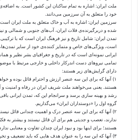
ملت ایران: اشاره به تمام ساکنان این کشور است. به اضافه‌ی
خود را متعلق به آن سرزمین می‌دانند.
سرزمین ایران: اشاره به آب و خاک متعلق به ملت ایران است 
شده و دربرگیرنده‌ی فلات ایران، آب‌های جنوبی و شمالی و نیز
تمدن ایران: شامل تاریخ و نیز فرهنگ ایران است که با ترکیبی
است، ویژگی‌های خاص و متمایز کننده‌ی خود از سایر تمدن‌ها،
ایرانی نمونه‌ای است که در تاریخ و جغرافیای بشر نظیر و همانند
تمامی نیروهای دست اندرکار داخلی و خارجی مرتبط با موضوع
دارای گرایش‌های زیر هستند:
۱) آنها که برای این سه عنصر ارزش و احترام قائل بوده و خوا
هستند. یعنی می‌خواهند ملت شریف ایران در رفاه و امنیت و
رشد و بهینه سازی برسد و سرانجام این که، تمدن ایرانی باقی ب
گروه اول را «دوستداران ایران» می‌گذاریم.
۲) آنها که برای این سه عنصر درک و اهمیت چندانی قائل نیس
ندارند، تعصب و جدیتی هم برای آن قائل نیستند و بیشتر به فکر
هستند؛ برای اینها بود و نبود ایران چندان تفاوت و معنایی ندار
۳) آنها که این سه را به عنوان هدف هایی که باید تضعیف و تخر