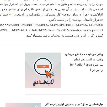
جهان برای آن هزینه شده و هنوز به اتمام نرسیده است. پروژه‌ای که قرار بود نم
اسلامی باشد، اما بیش از آن تبدیل به نمادی از تلاش نافرجام برای تظاهر و خ
#پادکست «هزار داستان بودجه» کار مشترکی از فکت‌نامه و رادیوفردا.
شما می
«#هزار_داستان_بودجه» را در کست‌باکس
.fm/channel/%D9%87%D8%B2%D8%A7%D8%B1%D8%AF%D8%A7%D8%B3
کنید و اگر از آن راضی هستید به دوستانتان هم پیشنهاد کنید.
وقتی مراقبت هم قطع می‌شود
وقتی مراقبت هم قطع
می‌شود by Radio Farda
رادیو فردا
تبارشناسی تملق؛ در جستجوی اولین‌ پاچه‌مالان