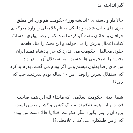
گیر انداخته اید.
حالا دار و دسته ی «اندیشه ورز»ِ حکومت هم وارد این معلق
بازی های جلف شده، و دلقکی به نام غلامعلی را وارد معرکه ی
حرافان و بحاثان مفت گو کرده است که از رضا پهلوی، حسابْ
کتابِ اعمالِ پدرش را می خواهد و این بحث را مثل طعمه
جلوی مخالفان حکومت می اندازد که چرا پادشاه فقید ایران
بحرین را به بحرینی ها بخشید و به استقلال آن تن در داد!
من جای رضا پهلوی نیستم ولی اگر بودم می گفتم، پدرم بد کرد
که استقلال بحرین را وقتی من ۱۰ ساله بودم پذیرفت. خب که
چی؟!
شما -یعنی حکومت اسلامی- که ماشاءالله این همه صاحب
قدرت و این همه علاقمند به خاک کشور و کشور بحرین است-
برود آن را پس بگیرد! مگر حکومت، قبلا یا حالا دست من بوده
که از من طلبکاری می کنی، غلامعلی؟!