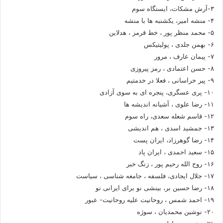
۳-آرش مشکات، ایستگاه سوم
۴- منشه امیر، یکشنبه ها با منشه
۵- محمد منظر پور ، خط قرمز ، هدلاین
۶- بهمن جلدی ، پولیتیکس
۷- پیمان عارف ، مرور
۸- حسن اعتمادی ، رمز پیروزی
۹- پیر خراسانی ، فعلا در خدمتیم
۱۰- پری عسگری، پنجره ای به سوی آزادی
۱۱- رضا علوی ، آشیانه اندیشه ها
۱۲- قاسم شعله سعدی، راه سوم
۱۳- جمشید اسدی ، هم اندیشی
۱۴- رضا گوهرزاد، ایران پست
۱۵- سعید احمدی ، ایران پاد
۱۶- روح الله رحیم پور ، زنگ خبر
۱۷- جلال ایجادی، فلسفه ، جامعه شناسی ، سیاست
۱۸- رضا حسین بر، بینشی نو برای ایرانی نو
۱۹- احمد شمس ، روحانیت علیه روحانیت- عبور
۲۰- نوشین محمدیان ، سوژه