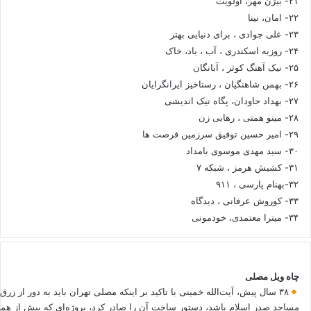
۲۱- بیژن مهر، اولویت
۲۲- امان، نینا
۲۳- علی جوادی ، برای دنیایی بهتر
۲۴- روزبه اسکندری ، آب ، باد، خاک
۲۵- نیک آهنگ کوثر ، آبانگان
۲۶- بهمن شاهنگیان ، رستاخیز ایرانگرایان
۲۷- بهداد جاودان، پگاه نیک اندیشی
۲۸- مینو همتی ، رهایی زن
۲۹- امیر حسین توفیق سرزمین فرصت ها
۳۰- سید مهدی موسوی بامداد
۳۱- کشیش هرمز ، شبکه ۷
۳۲-بهنام پارسی ، ۹۱۱
۳۳- کوروش عرفانی ، دیدگاه
۳۴- میترا معتمدی، خودمونی
چاه ویل مصلی
۳۸ سال پیش، آیت‌الله خمینی با تاکید بر اینکه مصلی تهران باید به دور از زرق
مساجد صدر اسلام باشد، دستور ساخت آن را صادر کرد، پروژه‌ای که بیش از هم