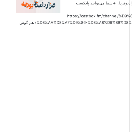
دیوفردا. 🔸شما می‌توانید پادکست
(https://castbox.fm/channel
%D8%AA%D8%A7%D9%86-%D8%A8%D9%88%D8%AF%D8%AC%D9%87-id6179207?country=us&nojump=1) هم گوش