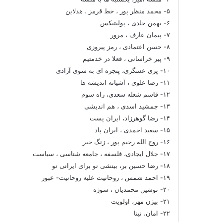
۵- محمد منظر پور ، خط قرمز ، هدلاین
۶- بهمن جلدی ، پولیتیکس
۷- پیمان عارف ، مرور
۸- حسن اعتمادی ، رمز پیروزی
۹- پیر خراسانی ، فعلا در خدمتیم
۱۰- پری عسگری، پنجره ای به سوی آزادی
۱۱- رضا علوی ، آشیانه اندیشه ها
۱۲- قاسم شعله سعدی، راه سوم
۱۳- جمشید اسدی ، هم اندیشی
۱۴- رضا گوهرزاد، ایران پست
۱۵- سعید احمدی ، ایران پاد
۱۶- روح الله رحیم پور ، زنگ خبر
۱۷- جلال ایجادی، فلسفه ، جامعه شناسی ، سیاست
۱۸- رضا حسین بر، بینشی نو برای ایرانی نو
۱۹- احمد شمس ، روحانیت علیه روحانیت- عبور
۲۰- نوشین محمدیان ، سوژه
۲۱- بیژن مهر، اولویت
۲۲- امان، نینا