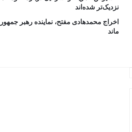
ز
نزدیک‌تر شده‌اند
ط
ر
اخراج محمدهادی مفتح، نماینده رهبر جمهوری
ی
ق
ماند
ا
ی
م
ی
ل