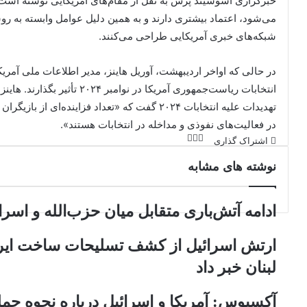
خبرگزاری آسوشیتد پرس به نقل از مقام‌های آمریکایی نوشته است 
می‌شود، اعتماد بیشتری دارند و به همین دلیل عوامل وابسته به روس
شبکه‌های خبری آمریکایی طراحی می‌کنند.
در حالی که اواخر اردیبهشت، آوریل هاینز، مدیر اطلاعات ملی آمریکا،
انتخابات ریاست‌جمهوری آمریکا در
تهدیدات علیه انتخابات ۲۰۲۴ گفت که «تعداد فزایند
در فعالیت‌های نفوذی و مداخله در انتخابات هستند».
اشتراک گذاری
ا
ف
X
ی
ش
نوشته های مشابه
ت
س
ب
ر
ا
و
ادامه آتش‌باری متقابل میان حزب‌الله و اسرا
ک
ک
گ
ذ
ارتش اسرائیل از کشف تسلیحات ساخت ایرا
ا
لبنان خبر داد
ر
ی
ا
آکسیوس: آمریکا و اسرائیل درباره نحوه حمل