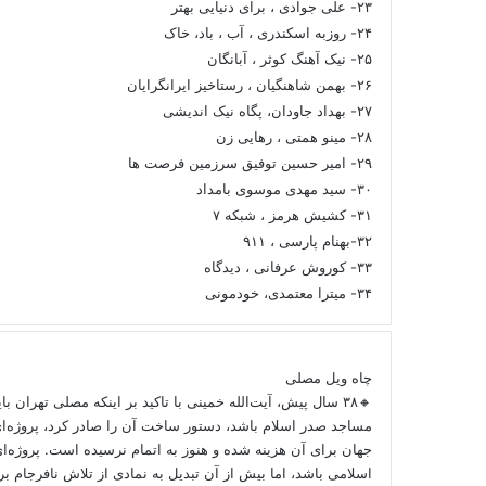
۲۳- علی جوادی ، برای دنیایی بهتر
۲۴- روزبه اسکندری ، آب ، باد، خاک
۲۵- نیک آهنگ کوثر ، آبانگان
۲۶- بهمن شاهنگیان ، رستاخیز ایرانگرایان
۲۷- بهداد جاودان، پگاه نیک اندیشی
۲۸- مینو همتی ، رهایی زن
۲۹- امیر حسین توفیق سرزمین فرصت ها
۳۰- سید مهدی موسوی بامداد
۳۱- کشیش هرمز ، شبکه ۷
۳۲-بهنام پارسی ، ۹۱۱
۳۳- کوروش عرفانی ، دیدگاه
۳۴- میترا معتمدی، خودمونی
چاه ویل مصلی
🔸۳۸ سال پیش، آیت‌الله خمینی با تاکید بر اینکه مصلی تهران ب
مساجد صدر اسلام باشد، دستور ساخت آن را صادر کرد، پروژه‌ا
جهان برای آن هزینه شده و هنوز به اتمام نرسیده است. پروژه‌ای
اسلامی باشد، اما بیش از آن تبدیل به نمادی از تلاش نافرجام 