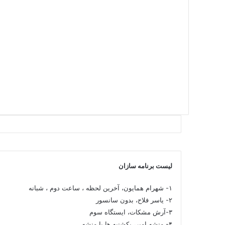
لیست برنامه سازان
۱- شهرام همایون، آخرین لحظه ، ساعت دوم ، شبانه
۲- یاسر فلاح، بدون سانسور
۳-آرش مشکات، ایستگاه سوم
۴- منشه امیر، یکشنبه ها با منشه