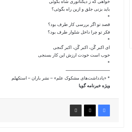
خواهی که ز دیکتاتوری شاه بگوئی
باید بزنی جلق و ازین راه بگوئی؟
*
قصد تو اگر بررسی کار طرف بود؟
فکر تو چرا داخل شلوار طرف بود؟
*
‌ای اکبر گَن، اکبر گَن، اکبر گنجی
خوب است خودت ارزش این کار بسنجی
*
——————————
* «یادداشت‌های مشکوک علم» – نشر باران – استکهلم
ویژه خبرنامه گویا
فیس بوک
X
اشتراک گذاری از طریق ایمیل