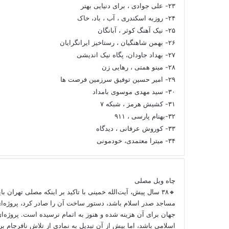
۲۳- علی جوادی ، برای دنیایی بهتر
۲۴- روزبه اسکندری ، آب ، باد، خاک
۲۵- نیک آهنگ کوثر ، آبانگان
۲۶- بهمن شاهنگیان ، رستاخیز ایرانگرایان
۲۷- بهداد جاودان، پگاه نیک اندیشی
۲۸- مینو همتی ، رهایی زن
۲۹- امیر حسین توفیق سرزمین فرصت ها
۳۰- سید مهدی موسوی بامداد
۳۱- کشیش هرمز ، شبکه ۷
۳۲-بهنام پارسی ، ۹۱۱
۳۳- کوروش عرفانی ، دیدگاه
۳۴- میترا معتمدی، خودمونی
چاه ویل مصلی
🔸۳۸ سال پیش، آیت‌الله خمینی با تاکید بر اینکه مصلی تهران ب
مساجد صدر اسلام باشد، دستور ساخت آن را صادر کرد، پروژه‌ا
جهان برای آن هزینه شده و هنوز به اتمام نرسیده است. پروژه‌ای
اسلامی باشد، اما بیش از آن تبدیل به نمادی از تلاش نافرجام 