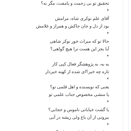
تحقیق تو بی زحمت و یامفت، مگر نه؟
*
آقای علم نوکری شاه، مرامش
بود از دل و جان جاکش و همراز و غلامش
*
حالا تو که میراث خور نوکر شاهی
آیا بجز این هست ترا هیچ گواهی؟
*
به به، به پژوهشگر فعال کپی کار
تازه چه خبر؟‌ای شده از کهنه خبردار
*
یعنی که نویسنده و اهل قلمی تو؟
یا منشی مخصوص جناب علمی تو
*
یا گشت خیابانی ناموس و حجابی؟
بیرونی از آن باغ ولی ریشه در آبی
*