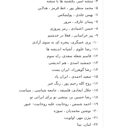
۴- منشه امیر، یکشنبه ها با منشه
۵- محمد منظر پور ، خط قرمز ، هدلاین
۶- بهمن جلدی ، پولیتیکس
۷- پیمان عارف ، مرور
۸- حسن اعتمادی ، رمز پیروزی
۹- پیر خراسانی ، فعلا در خدمتیم
۱۰- پری عسگری، پنجره ای به سوی آزادی
۱۱- رضا علوی ، آشیانه اندیشه ها
۱۲- قاسم شعله سعدی، راه سوم
۱۳- جمشید اسدی ، هم اندیشی
۱۴- رضا گوهرزاد، ایران پست
۱۵- سعید احمدی ، ایران پاد
۱۶- روح الله رحیم پور ، زنگ خبر
۱۷- جلال ایجادی، فلسفه ، جامعه شناسی ، سیاست
۱۸- رضا حسین بر، بینشی نو برای ایرانی نو
۱۹- احمد شمس ، روحانیت علیه روحانیت- عبور
۲۰- نوشین محمدیان ، سوژه
۲۱- بیژن مهر، اولویت
۲۲- امان، نینا