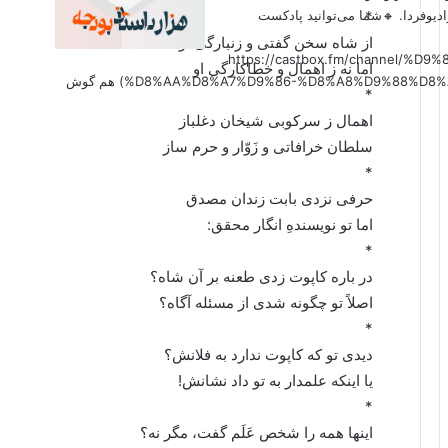
*
دیوفردا. 🔸شما می‌توانید پادکست
از شاه سخن گفتی و زنبارگی او
(https://castbox.fm/channel
اما نه ز اهمال و خطاکارگی او
%D8%AA%D8%A7%D9%86-%D8%A8%D9%88%D8%AF%D8%AC%D9%87-id6179207?country=us&nojump=1) هم گوش
*
اهمال ز سرکوبی شیخان دغلباز
سلطان خرافاتی و زَوّار و حرم ساز
*
حرفی نزدی بابت زندان مصدق
اما تو نویسندهِ انگار محقق:
*
در باره کاپوت زدی طعنه بر آن شاه؟
اصلاً تو چگونه شدی از مسئله آگاه؟
*
دیدی تو که کاپوت ندارد به فلانش؟
یا اینکه علمدار به تو داد نشانش!
*
اینها همه را شخص عَلَم گفت، مگر نه؟