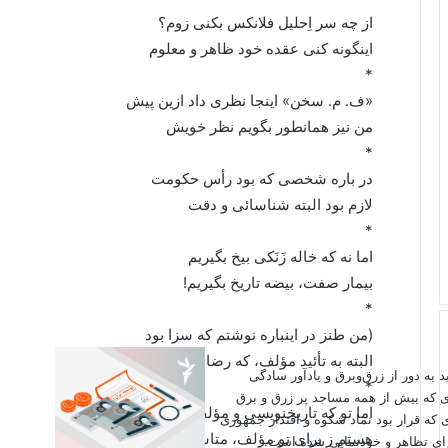
از چه سر اِحلیل فلانکس بکنی زوم؟
اینگونه کنی عقده خود ظاهر و معلوم
*
«ف.‌ م. سخن» اینجا نظری داد ازین پیش
من نیز همانطور بگویم نظر خویش
*
در باره شخصی که بود رأس حکومت
لازم بود البته شناسائی و دقت
*
اما نه که خاله زَنَکی بیخ بگیریم
بیمار صفت، بیضه تاریخ بگیریم!
*
(من طنز در اینباره نوشتم که سزا بود
البته به تأئید مؤلف، که رضا بود) *
اید به دور از زرق‌وبرق و یادآور سادگی
*
ی که بیش از همه مساجد پر زرق و برق
اما تو که تاریخنویسی و مؤلف…
 که قرار بود نماد شکوه و اقتدار جمهوری
هستم ز برای تو مؤلف، متاسف
برای تظاهر و خودنمایی شده است.