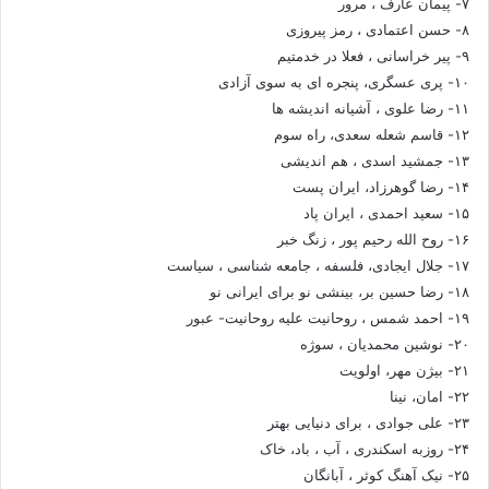
۷- پیمان عارف ، مرور
۸- حسن اعتمادی ، رمز پیروزی
۹- پیر خراسانی ، فعلا در خدمتیم
۱۰- پری عسگری، پنجره ای به سوی آزادی
۱۱- رضا علوی ، آشیانه اندیشه ها
۱۲- قاسم شعله سعدی، راه سوم
۱۳- جمشید اسدی ، هم اندیشی
۱۴- رضا گوهرزاد، ایران پست
۱۵- سعید احمدی ، ایران پاد
۱۶- روح الله رحیم پور ، زنگ خبر
۱۷- جلال ایجادی، فلسفه ، جامعه شناسی ، سیاست
۱۸- رضا حسین بر، بینشی نو برای ایرانی نو
۱۹- احمد شمس ، روحانیت علیه روحانیت- عبور
۲۰- نوشین محمدیان ، سوژه
۲۱- بیژن مهر، اولویت
۲۲- امان، نینا
۲۳- علی جوادی ، برای دنیایی بهتر
۲۴- روزبه اسکندری ، آب ، باد، خاک
۲۵- نیک آهنگ کوثر ، آبانگان