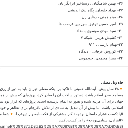
۲۶- بهمن شاهنگیان ، رستاخیز ایرانگرایان
۲۷- بهداد جاودان، پگاه نیک اندیشی
۲۸- مینو همتی ، رهایی زن
۲۹- امیر حسین توفیق سرزمین فرصت ها
۳۰- سید مهدی موسوی بامداد
۳۱- کشیش هرمز ، شبکه ۷
۳۲-بهنام پارسی ، ۹۱۱
۳۳- کوروش عرفانی ، دیدگاه
۳۴- میترا معتمدی، خودمونی
چاه ویل مصلی
۳۸ سال پیش، آیت‌الله خمینی با تاکید بر اینکه مصلی تهران باید به دور از زرق
مساجد صدر اسلام باشد، دستور ساخت آن را صادر کرد، پروژه‌ای که بیش از هم
جهان برای آن هزینه شده و هنوز به اتمام نرسیده است. پروژه‌ای که قرار بود نم
اسلامی باشد، اما بیش از آن تبدیل به نمادی از تلاش نافرجام برای تظاهر و خ
#پادکست «هزار داستان بودجه» کار مشترکی از فکت‌نامه و رادیوفردا.
شما می
«#هزار_داستان_بودجه» را در کست‌باکس
.fm/channel/%D9%87%D8%B2%D8%A7%D8%B1%D8%AF%D8%A7%D8%B3