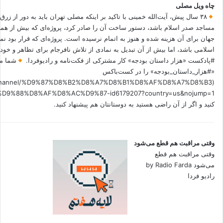
چاه ویل مصلی
۳۸ سال پیش، آیت‌الله خمینی با تاکید بر اینکه مصلی تهران باید به دور از زرق
مساجد صدر اسلام باشد، دستور ساخت آن را صادر کرد، پروژه‌ای که بیش از هم
جهان برای آن هزینه شده و هنوز به اتمام نرسیده است. پروژه‌ای که قرار بود نم
اسلامی باشد، اما بیش از آن تبدیل به نمادی از تلاش نافرجام برای تظاهر و خ
#پادکست «هزار داستان بودجه» کار مشترکی از فکت‌نامه و رادیوفردا.
شما می
«#هزار_داستان_بودجه» را در کست‌باکس
.fm/channel/%D9%87%D8%B2%D8%A7%D8%B1%D8%AF%D8%A7%D8%B3
کنید و اگر از آن راضی هستید به دوستانتان هم پیشنهاد کنید.
وقتی مراقبت هم قطع می‌شود
وقتی مراقبت هم قطع
می‌شود by Radio Farda
رادیو فردا