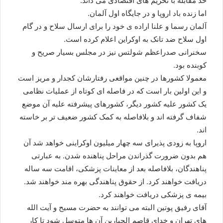
حد مقابله با تحریم های اقتصادی می داند.
اما زنده باد اروپا و در جایگاه اول آلمان.
آلمان رسما و علنا اراده ی خود را برای ارسال سلاح و در گام
اول سلاح ضد تانک به اوکراین اعلام کرده است.
سخنرانی صدراعظم شولتس نیز در مجلس بسیار صریح و
کوبنده بود.
معمولا کشورها در چنین مواقعی رفتارشان کجدار و مریز است
و این اولین بار است که در فاصله ای کوتاه از عملیات نظامی
یک کشور علیه کشور دیگر، کشورهای پیشرفته علیه آن موضع
شفاف گرفته اند و بلافاصله به کمک کشور ضعیف تر بر خاسته
اند.
اروپا به زودی پذیرای سه چهار میلیون اوکراینی خواهد شد آن
هم بدون ضرورت گذراندن مراحل پناهنده شدن. به عبارتی
پناهندگان، بلافاصله بعد از معاینات پزشکی، اقامت سه ساله
دریافت خواهند کرد. از حقوق پناهندگی بهره مند خواهند شد.
بیمه ی پزشکی دریافت خواهند کرد.
آقای رفیق پوتین البته می توانند به حضرت مسیح و آیت الله
های تهران و خدای قاصم الجبارین آن ها متوسل شود تا کار