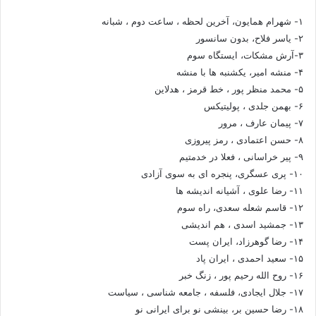
۱- شهرام همایون، آخرین لحظه ، ساعت دوم ، شبانه
۲- یاسر فلاح، بدون سانسور
۳-آرش مشکات، ایستگاه سوم
۴- منشه امیر، یکشنبه ها با منشه
۵- محمد منظر پور ، خط قرمز ، هدلاین
۶- بهمن جلدی ، پولیتیکس
۷- پیمان عارف ، مرور
۸- حسن اعتمادی ، رمز پیروزی
۹- پیر خراسانی ، فعلا در خدمتیم
۱۰- پری عسگری، پنجره ای به سوی آزادی
۱۱- رضا علوی ، آشیانه اندیشه ها
۱۲- قاسم شعله سعدی، راه سوم
۱۳- جمشید اسدی ، هم اندیشی
۱۴- رضا گوهرزاد، ایران پست
۱۵- سعید احمدی ، ایران پاد
۱۶- روح الله رحیم پور ، زنگ خبر
۱۷- جلال ایجادی، فلسفه ، جامعه شناسی ، سیاست
۱۸- رضا حسین بر، بینشی نو برای ایرانی نو