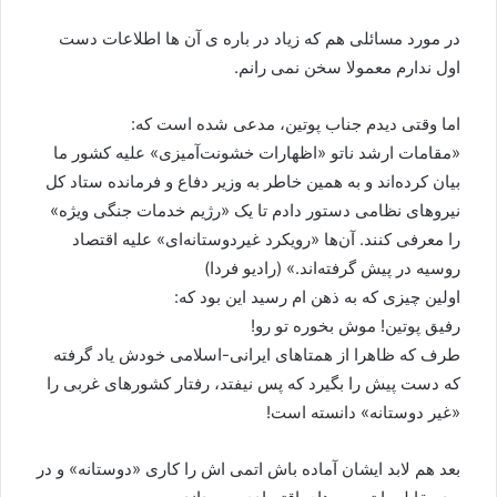
در مورد مسائلی هم که زیاد در باره ی آن ها اطلاعات دست
اول ندارم معمولا سخن نمی رانم.
اما وقتی دیدم جناب پوتین، مدعی شده است که:
«مقامات ارشد ناتو «اظهارات خشونت‌آمیزی» علیه کشور ما
بیان کرده‌اند و به همین خاطر به وزیر دفاع و فرمانده ستاد کل
نیروهای نظامی دستور دادم تا یک «رژیم خدمات جنگی ویژه»
را معرفی کنند. آن‌ها «رویکرد غیردوستانه‌ای» علیه اقتصاد
روسیه در پیش گرفته‌اند.» (رادیو فردا)
اولین چیزی که به ذهن ام رسید این بود که:
رفیق پوتین! موش بخوره تو رو!
طرف که ظاهرا از همتاهای ایرانی-اسلامی خودش یاد گرفته
که دست پیش را بگیرد که پس نیفتد، رفتار کشورهای غربی را
«غیر دوستانه» دانسته است!
بعد هم لابد ایشان آماده باش اتمی اش را کاری «دوستانه» و در