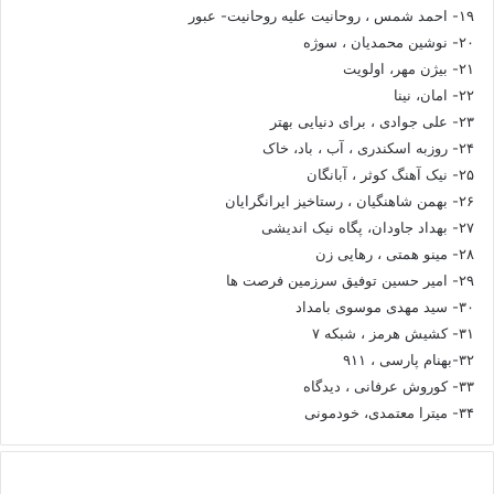
۱۹- احمد شمس ، روحانیت علیه روحانیت- عبور
۲۰- نوشین محمدیان ، سوژه
۲۱- بیژن مهر، اولویت
۲۲- امان، نینا
۲۳- علی جوادی ، برای دنیایی بهتر
۲۴- روزبه اسکندری ، آب ، باد، خاک
۲۵- نیک آهنگ کوثر ، آبانگان
۲۶- بهمن شاهنگیان ، رستاخیز ایرانگرایان
۲۷- بهداد جاودان، پگاه نیک اندیشی
۲۸- مینو همتی ، رهایی زن
۲۹- امیر حسین توفیق سرزمین فرصت ها
۳۰- سید مهدی موسوی بامداد
۳۱- کشیش هرمز ، شبکه ۷
۳۲-بهنام پارسی ، ۹۱۱
۳۳- کوروش عرفانی ، دیدگاه
۳۴- میترا معتمدی، خودمونی