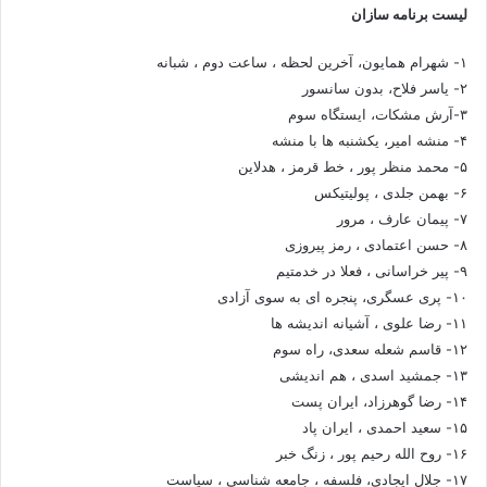
لیست برنامه سازان
۱- شهرام همایون، آخرین لحظه ، ساعت دوم ، شبانه
۲- یاسر فلاح، بدون سانسور
۳-آرش مشکات، ایستگاه سوم
۴- منشه امیر، یکشنبه ها با منشه
۵- محمد منظر پور ، خط قرمز ، هدلاین
۶- بهمن جلدی ، پولیتیکس
۷- پیمان عارف ، مرور
۸- حسن اعتمادی ، رمز پیروزی
۹- پیر خراسانی ، فعلا در خدمتیم
۱۰- پری عسگری، پنجره ای به سوی آزادی
۱۱- رضا علوی ، آشیانه اندیشه ها
۱۲- قاسم شعله سعدی، راه سوم
۱۳- جمشید اسدی ، هم اندیشی
۱۴- رضا گوهرزاد، ایران پست
۱۵- سعید احمدی ، ایران پاد
۱۶- روح الله رحیم پور ، زنگ خبر
۱۷- جلال ایجادی، فلسفه ، جامعه شناسی ، سیاست