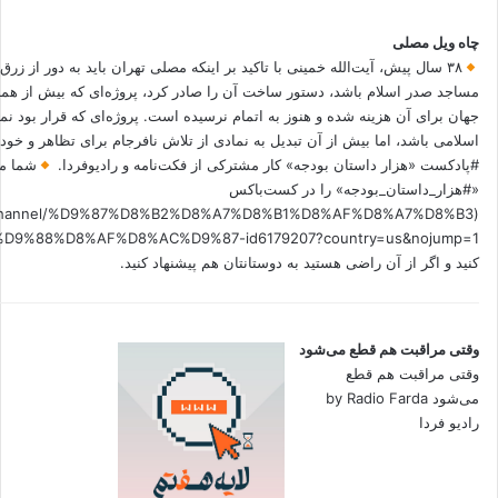
چاه ویل مصلی
۳۸ سال پیش، آیت‌الله خمینی با تاکید بر اینکه مصلی تهران باید به دور از زرق
مساجد صدر اسلام باشد، دستور ساخت آن را صادر کرد، پروژه‌ای که بیش از هم
جهان برای آن هزینه شده و هنوز به اتمام نرسیده است. پروژه‌ای که قرار بود نم
اسلامی باشد، اما بیش از آن تبدیل به نمادی از تلاش نافرجام برای تظاهر و خ
#پادکست «هزار داستان بودجه» کار مشترکی از فکت‌نامه و رادیوفردا.
شما می
«#هزار_داستان_بودجه» را در کست‌باکس
.fm/channel/%D9%87%D8%B2%D8%A7%D8%B1%D8%AF%D8%A7%D8%B3
کنید و اگر از آن راضی هستید به دوستانتان هم پیشنهاد کنید.
وقتی مراقبت هم قطع می‌شود
وقتی مراقبت هم قطع
می‌شود by Radio Farda
رادیو فردا