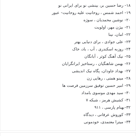
۱۸- رضا حسین بر، بینشی نو برای ایرانی نو
۱۹- احمد شمس ، روحانیت علیه روحانیت- عبور
۲۰- نوشین محمدیان ، سوژه
۲۱- بیژن مهر، اولویت
۲۲- امان، نینا
۲۳- علی جوادی ، برای دنیایی بهتر
۲۴- روزبه اسکندری ، آب ، باد، خاک
۲۵- نیک آهنگ کوثر ، آبانگان
۲۶- بهمن شاهنگیان ، رستاخیز ایرانگرایان
۲۷- بهداد جاودان، پگاه نیک اندیشی
۲۸- مینو همتی ، رهایی زن
۲۹- امیر حسین توفیق سرزمین فرصت ها
۳۰- سید مهدی موسوی بامداد
۳۱- کشیش هرمز ، شبکه ۷
۳۲-بهنام پارسی ، ۹۱۱
۳۳- کوروش عرفانی ، دیدگاه
۳۴- میترا معتمدی، خودمونی