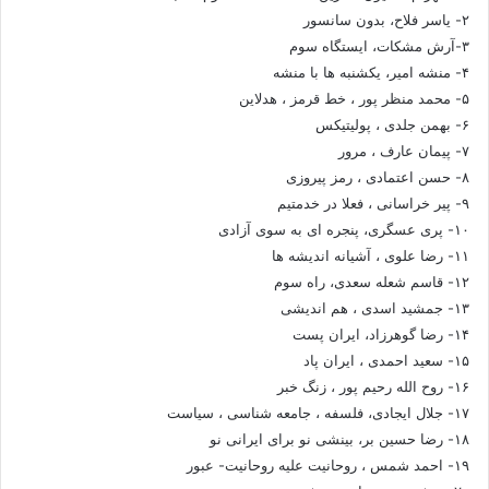
۲- یاسر فلاح، بدون سانسور
۳-آرش مشکات، ایستگاه سوم
۴- منشه امیر، یکشنبه ها با منشه
۵- محمد منظر پور ، خط قرمز ، هدلاین
۶- بهمن جلدی ، پولیتیکس
۷- پیمان عارف ، مرور
۸- حسن اعتمادی ، رمز پیروزی
۹- پیر خراسانی ، فعلا در خدمتیم
۱۰- پری عسگری، پنجره ای به سوی آزادی
۱۱- رضا علوی ، آشیانه اندیشه ها
۱۲- قاسم شعله سعدی، راه سوم
۱۳- جمشید اسدی ، هم اندیشی
۱۴- رضا گوهرزاد، ایران پست
۱۵- سعید احمدی ، ایران پاد
۱۶- روح الله رحیم پور ، زنگ خبر
۱۷- جلال ایجادی، فلسفه ، جامعه شناسی ، سیاست
۱۸- رضا حسین بر، بینشی نو برای ایرانی نو
۱۹- احمد شمس ، روحانیت علیه روحانیت- عبور