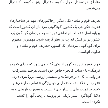
مناطق خودمختار، چهار-حکومت فدرال، پنج- حکومت کنفدرال
می‌شوند.
تعریف قوم و ملت- یکی دیگر از فاکتورهای مهم در ساختارهای
قدرت حکومتی یک کشور، گوناگونی مردمان آن کشور است که
برپایه اصل «عدالت اجتماعی» باید سهم مردمان گوناگون یک
کشور در پراکنش قدرت در نظر گرفته شود. مهمترین مفهوم
برای گوناگونی مردمان یک کشور، «تعریف قوم و ملت» و
تفاوت آنهاست.
قوم-قوم یا تیره به گروه اتنیکی گفته می‌شود که دارای «خرده
فرهنگ» یا «ساب کالچر» خاص خود است، هرچند مشترکات
فراوانی با یک «ابر فرهنگ» و سیستم ارزشی بزرگ‌تری دارد.
«قوم» بر خلاف «ملت» دارای دو ویژگی « تمامیت ارضی» و
«حق حاکمیت ملی یا ساورنتی» نیست و بصورت تاریخی و به
دلایل گوناگون استراتژیکی در پروسه تاریخی آنها را کسب
نکرده است.