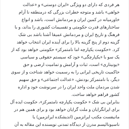
هر فردی که دارای دو ویژگی «ایران دوستی» و «عدالت
خواهی» باشد و متوجه خطرات بزرگی که درمنطقه نا آرام
خاورمیانه در کمین ایران و مردمانش است، باشد و انواع
ساختارهای قدرت حکومتی و تقسیمات کشوری را بداند، و با
فرهنگ و تاریخ ایران و مردمانش عمیقا آشنا باشد بی شک
گزینه دوم از پنج گزینه بالا را برای آینده ایران انتخاب خواهد
کرد. «حکومت یکپارچه اما نامتمرکز» حکومتی خواهد بود که از
یک سو با «یکپارچگی» خود که سیستم حقوقی و سیاسی
«یونیتاری» است، ثبات و آرامش و تمامیت ارضی و حق
حاکمیت تاریخی ایرانی را به رسمیت خواهد شناخت و از سوی
دیگر، با نامتمرکز بودنش، «عدالت اجتماعی» و حق سهیم
شدن مردمان ملت واحد ایران را در سرنوشت خود و اداره
کشور فراهم خواهد ساخت.
بنابراین بی شک « حکومت یکپارچه نامتمرکز»، حکومت ایده آل
برای ایرانگرایان و ملت گرایان خواهد بود و برای همین هم در
مانیفست مکتب ایرانزمین (اندیشکده ایرانزمین) یا
ناسیونالیسم مدرن از دیدگاه تمدنی نویسنده این مقاله به آن