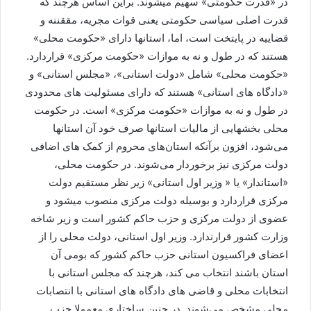
در «قدرت حکومتی» سهیم میشوند. براین اساس هرچند که
قدرت اصلی سیاسی حکومتی یعنی قوات مجریه، مققننه و
قضاییه در پایتخت است، اما، استانها دارای «حکومت محلی»
هستند که در طول و نه به موازات «حکومت مرکزی» قراردارد.
«حکومت محلی» شامل «دولت استانی»، «مجلس استانی» و
«دادگاه های استانی» هستند که دارای مسئولیت های محدودی
در طول و نه به موازات «حکومت مرکزی» است. در حکومت
محلی بخشهایی از مالیات استانها صرف خود آن استانها
می‌شود، افزون برآنکه استان‌های محروم از کمک های اضافی
دولت مرکزی نیز برخوردار می‌شوند. در حکومت محلی،
«استاندار» یا « وزیر اول استانی» زیر نظر مستقیم دولت
مرکزی قراردارد و بوسیله دولت مرکزی منصوب میشود و
عضوی از دولت مرکزی و حزب حاکم کشور است و زیر شاخه
وزارت کشور قرارندارد. وزیر اول استانی، دولت محلی را از
اعضای فراکسیون استانی حزب حاکم کشور که بومی آن
استان باشند انتخاب می کند، هرچند که مجلس استانی با
انتخابات محلی و قاضی های دادگاه های استانی با انتصابات
محلی مشخص می‌شوند. در چنین ساختاری معمولا حزب