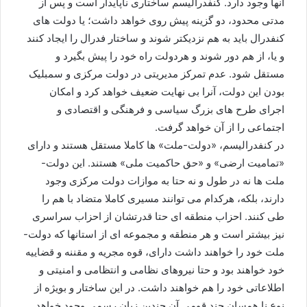
آنها وجود دارد. کنفدرالیسم ساختاری ناپایدار است و پس از
مدتی محدود، دو گزینه پیش روی خواهد داشت؛ یا دولت های
کنفدرال باید به هم نزدیکتر شوند و ساختار فدرال را ایجاد کنند
و یا، از هم دور شوند و هردولت راه خود را پیش بگیرد و
مستقل شود. عدم تمرکز مدیریتی در دولت مرکزی و سمبلیک
بودن این دولت، آنرا بی نهایت ضعیف خواهد کرد و امکان
اجرای طرح های بزرگ سیاسی و فرهنگی و اقتصادی و
اجتماعی را از آن خواهد گرفت.
در کنفدرالیسم، «دولت-ملت» ها کاملا مستقل هستند و دارای
«تمامیت ارضی» و «حق حاکمیت ملی» هستند. این دولت-
ملت ها نه در طول و نه حتا به موازات دولت مرکزی وجود
دارند، بلکه، هرکدام می توانند مسیری کاملا متضاد با هم را
طی کنند. احزاب منطقه ای حتا قدرتشان از احزاب سراسری
نیز بیشتر است و هر منطقه و مجموعه ای از استانها که دولت-
ملت خود را خواهند داشت دارای، قوه مجریه و مقننه و قضاییه
خود خواهند بود و حتا نیروهای نظامی و انتظامی و امنیتی و
اطلاعاتی خود را هم خواهند داشت. در این ساختار و بویژه از
نوع نا همسان چند قومی آن چندین زبان رسمی وجود خواهد