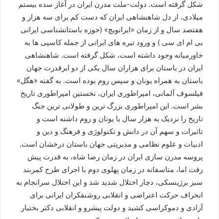
شکل گرفته است. دولت-ملت مدرن ایران در آغاز سده بیستم
میلادی، از دل شاهنشاهی ایران که دست کم برای سه هزار و
هفتصد سال و از زمان «ایرانویچ» (حوزه باستانشناسی ایرانی
بی ام ای سی ) و ورود تیره های ایرانی از جمله کاسپی ها به
خاورمیانه وجود داشته است، شکل گرفته است. شاهنشاهی
ایران در باستان برای هزاران سال یکی از دو ابرقدرت جهان
باستان به همراه یونان و سپس روم بوده است. به گفته «هگل»
فیلسوف آلمانی، امپراطوری ایران، نخستین امپراطوری تاریخ
بشر است. این امپراطوری بزرگ ترین و طولانی ترین جنگ
تاریخ را نزدیک به هزار سال با یونان و روم داشته است و
تاثیرات و سهم آن در دانش و تکنولوژی و فرهنگ و دین و
ادبیات و علوم نظامی و مدیریتی جهان باستان درخشان است.
پروسه مدرن سازی ایران در زمان رضا شاه، به قدرت پیش
رفت اما، متاسفانه در زمان پهلوی دوم با اجرای طرح کمربند
سبز برژینسکی، دچار اختلال شدید شد و این اختلال سرانجام به
انحراف حرکت اعتراضی و انقلابی روشنفکران ایرانی برای
آزادی و دموکراسی کشید و دولت پیشرو و انقلابی دکتر بختیار