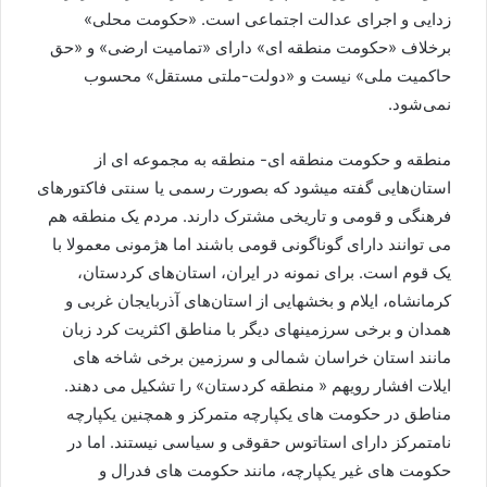
زدایی و اجرای عدالت اجتماعی است. «حکومت محلی»
برخلاف «حکومت منطقه ای» دارای «تمامیت ارضی» و «حق
حاکمیت ملی» نیست و «دولت-ملتی مستقل» محسوب
نمی‌شود.
منطقه و حکومت منطقه ای- منطقه به مجموعه ای از
استان‌هایی گفته میشود که بصورت رسمی یا سنتی فاکتورهای
فرهنگی و قومی و تاریخی مشترک دارند. مردم یک منطقه هم
می توانند دارای گوناگونی قومی باشند اما هژمونی معمولا با
یک قوم است. برای نمونه در ایران، استان‌های کردستان،
کرمانشاه، ایلام و بخشهایی از استان‌های آذربایجان غربی و
همدان و برخی سرزمینهای دیگر با مناطق اکثریت کرد زبان
مانند استان خراسان شمالی و سرزمین برخی شاخه های
ایلات افشار رویهم « منطقه کردستان» را تشکیل می دهند.
مناطق در حکومت های یکپارچه متمرکز و همچنین یکپارچه
نامتمرکز دارای استاتوس حقوقی و سیاسی نیستند. اما در
حکومت های غیر یکپارچه، مانند حکومت های فدرال و