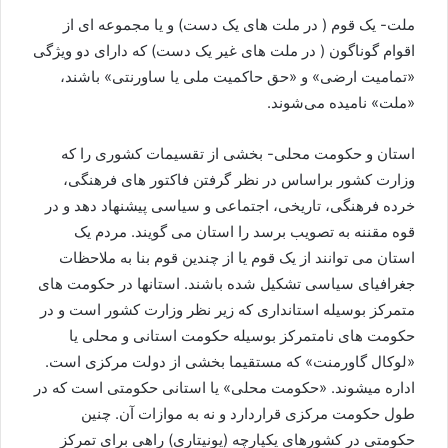
ملت- یک قوم ( در ملت های یک دست) و یا مجموعه ای از
اقوام گوناگون ( در ملت های غیر یک دست) که دارای دو ویژگی
«تمامیت ارضی» و «حق حاکمیت ملی یا ساورنتی» باشند،
«ملت» نامیده می‌شوند.
استان و حکومت محلی- بخشی از تقسیمات کشوری را که
وزارت کشور براساس در نظر گرفتن فاکتور های فرهنگی،
خرده فرهنگی، تاریخی، اجتماعی و سیاسی پیشنهاد دهد و در
قوه مقننه به تصویب برسد را استان می گویند. مردم یک
استان می توانند از یک قوم یا از چندین قوم بنا به ملاحظات
جغرافیای سیاسی تشکیل شده باشند. استانها در حکومت های
متمرکز بوسیله استانداری که زیر نظر وزارت کشور است و در
حکومت های نامتمرکز بوسیله حکومت استانی و محلی یا
«لوکال گاورمنت» که مستقیما بخشی از دولت مرکزی است.
اداره میشوند. «حکومت محلی» یا استانی حکومتی است که در
طول حکومت مرکزی قراردارد و نه به موازات آن. چنین
حکومتی در کشورهای یکپارچه (یونیتاری) راهی برای تمرکز