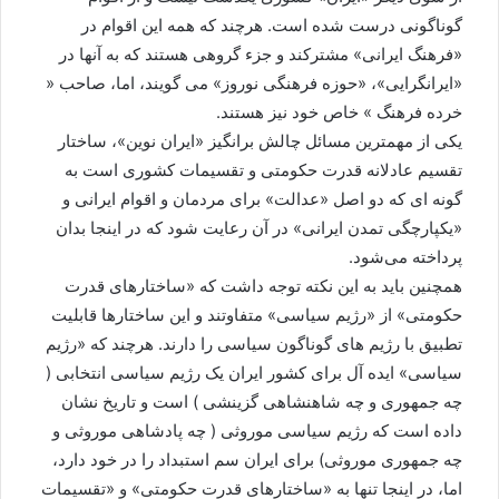
گوناگونی درست شده است. هرچند که همه این اقوام در
«فرهنگ ایرانی» مشترکند و جزء گروهی هستند که به آنها در
«ایرانگرایی»، «حوزه فرهنگی نوروز» می گویند، اما، صاحب «
خرده فرهنگ » خاص خود نیز هستند.
یکی از مهمترین مسائل چالش برانگیز «ایران نوین»، ساختار
تقسیم عادلانه قدرت حکومتی و تقسیمات کشوری است به
گونه ای که دو اصل «عدالت» برای مردمان و اقوام ایرانی و
«یکپارچگی تمدن ایرانی» در آن رعایت شود که در اینجا بدان
پرداخته می‌شود.
همچنین باید به این نکته توجه داشت که «ساختارهای قدرت
حکومتی» از «رژیم سیاسی» متفاوتند و این ساختارها قابلیت
تطبیق با رژیم های گوناگون سیاسی را دارند. هرچند که «رژیم
سیاسی» ایده آل برای کشور ایران یک رژیم سیاسی انتخابی (
چه جمهوری و چه شاهنشاهی گزینشی ) است و تاریخ نشان
داده است که رژیم سیاسی موروثی ( چه پادشاهی موروثی و
چه جمهوری موروثی) برای ایران سم استبداد را در خود دارد،
اما، در اینجا تنها به «ساختارهای قدرت حکومتی» و «تقسیمات