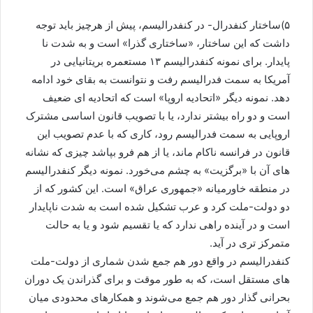
۵)ساختار کنفدرال- در کنفدرالیسم، پیش از هرچیز باید توجه
داشت که این ساختار، «ساختاری گذرا» است و به شدت نا
پایدار. برای نمونه کنفدرالیسم ۱۳ مستعمره بریتانیایی در
آمریکا به سمت فدرالیسم رفت و نتوانست به بقای خود ادامه
دهد. نمونه دیگر «اتحادیه اروپا» است که اتحادیه ای ضعیف
است و دو راه بیشتر ندارد، یا با تصویب قانون اساسی مشترک
اروپایی به سمت فدرالیسم رود، کاری که با عدم تصویب این
قانون در فرانسه ناکام ماند، یا از هم فرو بپاشد چیزی که نشانه
های آن با «برگزیت» به چشم می‌خورد. نمونه دیگر کنفدرالیسم
در منطقه خاورمیانه «جمهوری عراق» است. این کشور که از
دو دولت-ملت کرد و عرب تشکیل شده است به شدت ناپایدار
است و در آینده راهی ندارد که یا تقسیم شود و یا به حالت
متمرکز تری در آید.
کنفدرالیسم در واقع دور هم جمع شدن شماری از دولت-ملت
های مستقل است، که به طور موقت و برای گذراندن یک دوران
بحرانی گذار دور هم جمع می‌شوند و همکارهای محدودی میان