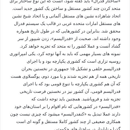
«ساختار فدرال» باید گفته شود، آنست که این نوع ساختار برای
متحد کردن چند کشور مستقل و ساختن یک کشور جدید است.
اتحاد شاهزاده نشین های مستقل آلمانی و یا اتحاد شیخ نشین
های مستقل امارات متحده عربی در قالب یک سیستم فدرال
محقق شد. بنابراین در کشورهایی که در طول تاریخ همواره
وجود داشته اند، صحبت از «فدرالیسم»، زدن شیپور از سر
گشاد آنست و عملا کشور را نه متحد که تجزیه خواهد کرد.
نمونه های بسیار مهمی که باید به آنها توجه کرد، یکی امپراتوری
روسیه تزاری است که کشوری یکپارچه بود و با اجرای
فدرالیسم خلقی و تشکیل ۱۵ جمهوری در نخستین بحران
تاریخی همه از هم تجزیه شدند و یا مورد دوم، یوگسلاوی هست
که آن هم کشوری یکپارچه با تنوع قومی بود که با اجرای
فدرالیسم قومی، آن کشور نیز در نخستین فرصت تاریخی
تجزیه شد و فروپاشید. همچنین باید توجه داشت که
«فدرالیسم» در کشورهایی که نام اقوام را بر استان‌های خود
دارند عملا تبدیل به «کنفدرالیسم» میشود که چیزی نیست چون
همکاری ضعیفی از چند کشور کاملا مستقل و گونه ای است
گذرا و ناپایدار در ساختارهای حکومتی.