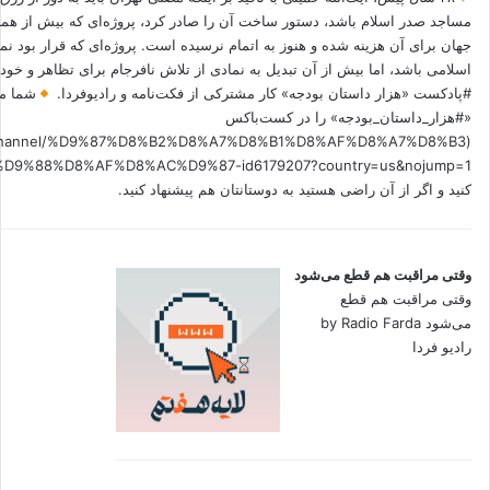
مساجد صدر اسلام باشد، دستور ساخت آن را صادر کرد، پروژه‌ای که بیش از هم
جهان برای آن هزینه شده و هنوز به اتمام نرسیده است. پروژه‌ای که قرار بود نم
اسلامی باشد، اما بیش از آن تبدیل به نمادی از تلاش نافرجام برای تظاهر و خ
#پادکست «هزار داستان بودجه» کار مشترکی از فکت‌نامه و رادیوفردا.
شما می
«#هزار_داستان_بودجه» را در کست‌باکس
.fm/channel/%D9%87%D8%B2%D8%A7%D8%B1%D8%AF%D8%A7%D8%B3
کنید و اگر از آن راضی هستید به دوستانتان هم پیشنهاد کنید.
وقتی مراقبت هم قطع می‌شود
وقتی مراقبت هم قطع
می‌شود by Radio Farda
رادیو فردا