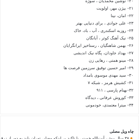
۲۰- نوشین محمدیان ، سوژه
۲۱- بیژن مهر، اولویت
۲۲- امان، نینا
۲۳- علی جوادی ، برای دنیایی بهتر
۲۴- روزبه اسکندری ، آب ، باد، خاک
۲۵- نیک آهنگ کوثر ، آبانگان
۲۶- بهمن شاهنگیان ، رستاخیز ایرانگرایان
۲۷- بهداد جاودان، پگاه نیک اندیشی
۲۸- مینو همتی ، رهایی زن
۲۹- امیر حسین توفیق سرزمین فرصت ها
۳۰- سید مهدی موسوی بامداد
۳۱- کشیش هرمز ، شبکه ۷
۳۲-بهنام پارسی ، ۹۱۱
۳۳- کوروش عرفانی ، دیدگاه
۳۴- میترا معتمدی، خودمونی
چاه ویل مصلی
۳۸ سال پیش، آیت‌الله خمینی با تاکید بر اینکه مصلی تهران باید به دور از زرق