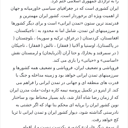
را به تراژدی جمهوری اسلامی ختم کرد.
ایران کشوری است که در جغرافیای سیاسی خاورمیانه و جهان
از اهمیت ویژه ای برخوردار است. کشور ایران مهمترین و
قدرتمند ترین ستون «تمدن ایرانی» است و برای دیگر کشورها
و سرزمینهای این تمدن، شامل اما نه محدود به : تاجیکستان،
افغانستان، کردستان ( درعراق، ترکیه و سوریه) ، بلوچستان (
در پاکستان)، اوستیا و آلانیا ( قفقاز) ، تالش ( قفقاز) ، تاجیکان
( در سمرقند و بخارا)، و حتا آران (آذربایجان) و ارمنستان نقش
«اساسی» و «حیاتی» را بازی می کند.
فروپاشی و تضعیف ایران، فروپاشی و تضعیف همه کشورها و
سرزمینهای تمدن ایرانی خواهد بود و زمینه مداخله و جنگ با
قدرت های منطقه ای و جهانی در تمدن ایرانی را فراهم می
کند. از اینرو در تکمیل پروسه نیمه کاره دولت-ملت مدرن ایران
که از زمان رضا شاه آغاز شد، باید بسیار محتاط بود و ساختار
نوین کشور ایران را برپایه ای محکم بنا نهاد که اگر خشتی به
نادرستی گذاشته شود، دیوار کشور ایران و تمدن ایرانی تا ثریا
کج خواهد رفت.
از سوی دیگر «ایران» کشوری یکدست نیست و از اقوام