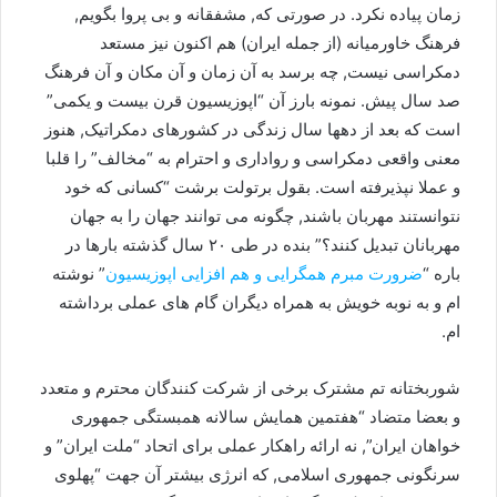
زمان پیاده نکرد. در صورتی که, مشفقانه و بی پروا بگویم,
فرهنگ خاورمیانه (از جمله ایران) هم اکنون نیز مستعد
دمکراسی نیست, چه برسد به آن زمان و آن مکان و آن فرهنگ
صد سال پیش. نمونه بارز آن “اپوزیسیون قرن بیست و یکمی”
است که بعد از دهها سال زندگی در کشورهای دمکراتیک, هنوز
معنی واقعی دمکراسی و رواداری و احترام به “مخالف” را قلبا
و عملا نپذیرفته است. بقول برتولت برشت “کسانی که خود
نتوانستند مهربان باشند, چگونه می توانند جهان را به جهان
مهربانان تبدیل کنند؟” بنده در طی ۲٠ سال گذشته بارها در
باره “
ضرورت مبرم همگرایی و هم افزایی اپوزیسیون
” نوشته
ام و به نوبه خویش به همراه دیگران گام های عملی برداشته
ام.
شوربختانه تم مشترک برخی از شرکت کنندگان محترم و متعدد
و بعضا متضاد “هفتمین همایش سالانه همبستگی‌ جمهوری
خواهان ایران”, نه ارائه راهکار عملی برای اتحاد “ملت ایران” و
سرنگونی جمهوری اسلامی, که انرژی بیشتر آن جهت “پهلوی