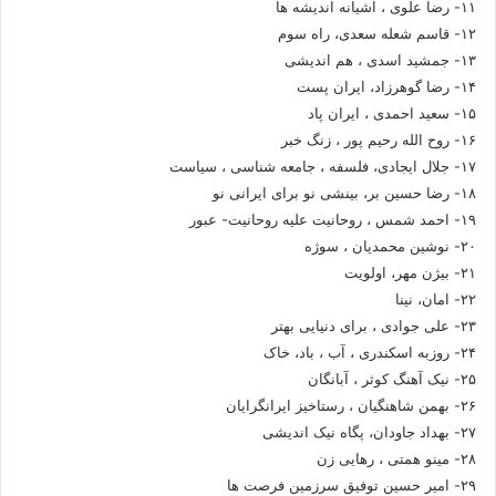
۱۱- رضا علوی ، آشیانه اندیشه ها
۱۲- قاسم شعله سعدی، راه سوم
۱۳- جمشید اسدی ، هم اندیشی
۱۴- رضا گوهرزاد، ایران پست
۱۵- سعید احمدی ، ایران پاد
۱۶- روح الله رحیم پور ، زنگ خبر
۱۷- جلال ایجادی، فلسفه ، جامعه شناسی ، سیاست
۱۸- رضا حسین بر، بینشی نو برای ایرانی نو
۱۹- احمد شمس ، روحانیت علیه روحانیت- عبور
۲۰- نوشین محمدیان ، سوژه
۲۱- بیژن مهر، اولویت
۲۲- امان، نینا
۲۳- علی جوادی ، برای دنیایی بهتر
۲۴- روزبه اسکندری ، آب ، باد، خاک
۲۵- نیک آهنگ کوثر ، آبانگان
۲۶- بهمن شاهنگیان ، رستاخیز ایرانگرایان
۲۷- بهداد جاودان، پگاه نیک اندیشی
۲۸- مینو همتی ، رهایی زن
۲۹- امیر حسین توفیق سرزمین فرصت ها