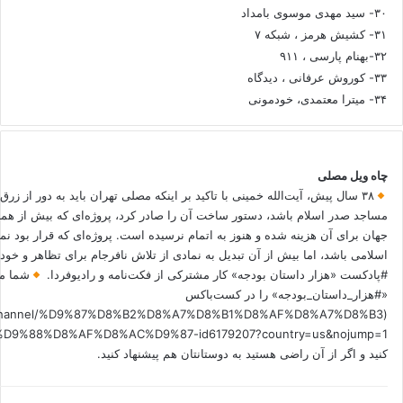
۳۰- سید مهدی موسوی بامداد
۳۱- کشیش هرمز ، شبکه ۷
۳۲-بهنام پارسی ، ۹۱۱
۳۳- کوروش عرفانی ، دیدگاه
۳۴- میترا معتمدی، خودمونی
چاه ویل مصلی
۳۸ سال پیش، آیت‌الله خمینی با تاکید بر اینکه مصلی تهران باید به دور از زرق
مساجد صدر اسلام باشد، دستور ساخت آن را صادر کرد، پروژه‌ای که بیش از هم
جهان برای آن هزینه شده و هنوز به اتمام نرسیده است. پروژه‌ای که قرار بود نم
اسلامی باشد، اما بیش از آن تبدیل به نمادی از تلاش نافرجام برای تظاهر و خ
#پادکست «هزار داستان بودجه» کار مشترکی از فکت‌نامه و رادیوفردا.
شما می
«#هزار_داستان_بودجه» را در کست‌باکس
.fm/channel/%D9%87%D8%B2%D8%A7%D8%B1%D8%AF%D8%A7%D8%B3
کنید و اگر از آن راضی هستید به دوستانتان هم پیشنهاد کنید.