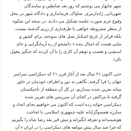
شهر چابهار می نوشتم که روز بعد ضابطین و نمایندگان
شهربانی, ژاندارمری, ساواک, فرمانداری و دادگاه شهر در محل
وقوع جرم صورت جلسه تشکیل می دادند. در نتیجه این شکوه
از منظر مشروطه خواهی یا طرفداری از رژیم گذشته نیست.
بلکه فراتر از تاریخ اشکبار نسل های سوخته, برای کشور و
ملتی هست که امثال بنده ء دانشجو از ره آرمانگرایی و خام
اندیشی و تعصب و توهم آن کاری را با آن کردند که چنگیز مغول
نکرد.
حتی اکنون ۲١ سال بعد از آغاز قرن ۲١ که دمکراسی سراسر
جهان را فرا گرفته, نگاهی به دور و اطراف خودمان در خاور
میانه نفرین شده بیندازیم. در کل آن منطقه از تاجیکستان
گرفته تا مراکش در کجای آن سرزمین های نفرین شده
دمکراسی جوانه زده است که اکنون می خواهیم بجای اتحاد و
مبارزه همسوگرایانه علیه جمهوری اسلامی, با لجاجت
هوشمندانه و تفرقه انگیزانه و نبش قبر یقه رضا شاه را بگیریم
که چرا صد سال پیش مولفه های دمکراسی را در ایران ء آن