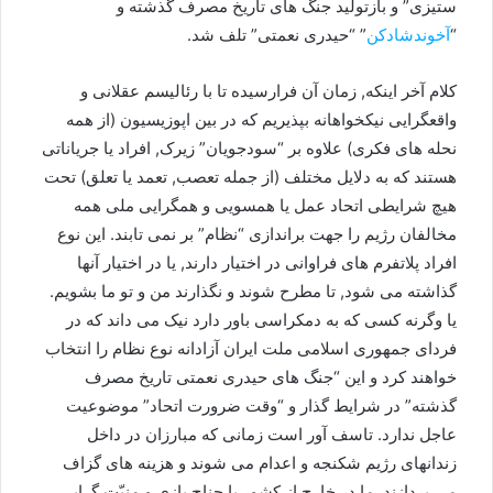
ستیزی” و بازتولید جنگ های تاریخ مصرف گذشته و
“
آخوندشادکن
” “حیدری نعمتی” تلف شد.
کلام آخر اینکه, زمان آن فرارسیده تا با رئالیسم عقلانی و
واقعگرایی نیکخواهانه بپذیریم که در بین اپوزیسیون (از همه
نحله های فکری) علاوه بر “سودجویان” زیرک, افراد یا جریاناتی
هستند که به دلایل مختلف (از جمله تعصب, تعمد یا تعلق) تحت
هیچ شرایطی اتحاد عمل یا همسویی و همگرایی ملی همه
مخالفان رژیم را جهت براندازی “نظام” بر نمی تابند. این نوع
افراد پلاتفرم های فراوانی در اختیار دارند, یا در اختیار آنها
گذاشته می شود, تا مطرح شوند و نگذارند من و تو ما بشویم.
یا وگرنه کسی که به دمکراسی باور دارد نیک می داند که در
فردای جمهوری اسلامی ملت ایران آزادانه نوع نظام را انتخاب
خواهند کرد و این “جنگ های حیدری نعمتی تاریخ مصرف
گذشته” در شرایط گذار و “وقت ضرورت اتحاد” موضوعیت
عاجل ندارد. تاسف آور است زمانی که مبارزان در داخل
زندانهای رژیم شکنجه و اعدام می شوند و هزینه های گزاف
می پردازند, ما در خارج از کشور با جناح بازی و منیّت گرایی