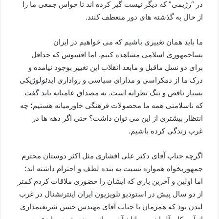
در “رژیمی” که دیگر نیست گیر کرده اند تا حواس جمعی ما را
از حال به گذشته های دور منعطف کنند.
ما باید همان تغییری باشیم که می خواهیم در ایران
پساجمهوری اسلامی مشاهده کنیم. اما افسوس که حداقل
برای دو نسل ماقبل و مابعد انقلاب این تغییر بوجود نیامده و
درک ما از دمکراسی و مدارای سیاسی و رواداری ایدئولوژیکی
بسیار ناقص و تنگ نظرانه است. به مصداق عامیانه باید گفت
که ناسلامتی همه ما محصولات فرهنگی خاورمیانه هستیم؛ چه
انتظار بیشتری از این می توان داشت؟ حتی اگر دهه ها در
غرب زندگی کرده باشیم.
اگرچه جناب آقای دکتر علی افشاری مثل اکثر دوستان محترم
جمهوریخواه همواره نسبت به بنده لطف و احترام داشته اند؛
اما اولین و آخرین باری که ایشان را حضوری ملاقات کردم کمتر
از دو سال پیش در استودیو تلویزیون ایران اینترنشنال در غرب
لندن بود که همزمان با جناب آقای مهندس حسن شریعتمداری