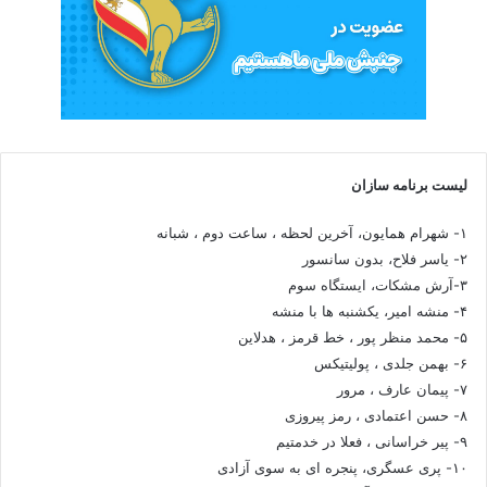
لیست برنامه سازان
۱- شهرام همایون، آخرین لحظه ، ساعت دوم ، شبانه
۲- یاسر فلاح، بدون سانسور
۳-آرش مشکات، ایستگاه سوم
۴- منشه امیر، یکشنبه ها با منشه
۵- محمد منظر پور ، خط قرمز ، هدلاین
۶- بهمن جلدی ، پولیتیکس
۷- پیمان عارف ، مرور
۸- حسن اعتمادی ، رمز پیروزی
۹- پیر خراسانی ، فعلا در خدمتیم
۱۰- پری عسگری، پنجره ای به سوی آزادی