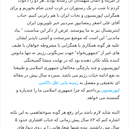
از آمریکا و آلمان میهمانان آن رسانه بودند. هر دو را دعوت
کردم تا شب در یک رستوران در غرب لندن شام بخوریم و برای
همگرایی اپوزیسیون و نجات ایران با هم رایزنی کنیم. جناب
آقای علی اصغر رمضانپور سردبیر خبر تلویزیون ایران
اینترنشنال نیز به ما پیوستند. غرض از ذکر این مناسبت ” بیاد
ماندنی” این است که موضع سرسخت و آشتی ناپذیر ایشان
علیه هر گونه همکاری یا همگرایی با مشروطه خواهان یا طیف
های غیر از “جمهوریخواه” جهت سرنگونی رژیم, نه تنها مایوس
کننده بلکه تکان دهنده بود که در نهایت منشا گسیختگی
اپوزیسیون و چند پارچگی مخالفان جمهوری اسلامی و طبیعتا
به نفع ادامه حیات رژیم می باشد. سیزده سال پیش در مقاله
ای تحقیقی و مفصل به
زمينه يابی علل ناکامی
اپوزيسيون
پرداختم که چرا جمهوری اسلامی ما را چندپاره و
گسسته می خواهد.
البته شاید لازم باشد برای رفع هر گونه سوءتفاهمی به این نکته
اشاره کنم که ٤۳ سال پیش زمانی که جناب افشاری حدود ۵
سال سن داشتند, بنده شبها شعارهایی را بر روی دیوارهای