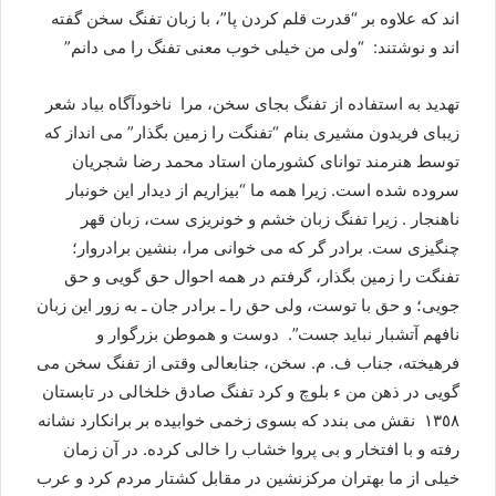
اند که علاوه بر “قدرت قلم کردن پا”، با زبان تفنگ سخن گفته
اند و نوشتند: “ولی من خیلی خوب معنی تفنگ را می دانم”
تهدید به استفاده از تفنگ بجای سخن، مرا ناخودآگاه بیاد شعر
زیبای فریدون مشیری بنام “تفنگت را زمین بگذار” می انداز که
توسط هنرمند توانای کشورمان استاد محمد رضا شجریان
سروده شده است. زیرا همه ما “بیزاریم از دیدار این خونبار
ناهنجار . زیرا تفنگ زبان خشم و خونریزی ست، زبان قهر
چنگیزی ست. برادر گر که می خوانی مرا، بنشین برادروار؛
تفنگت را زمین بگذار، گرفتم در همه احوال حق گویی و حق
جویی؛ و حق با توست، ولی حق را ـ برادر جان ـ به زور این زبان
نافهم آتشبار نباید جست”. دوست و هموطن بزرگوار و
فرهیخته، جناب ف. م. سخن، جنابعالی وقتی از تفنگ سخن می
گویی در ذهن من ء بلوچ و کرد تفنگ صادق خلخالی در تابستان
١٣٥٨ نقش می بندد که بسوی زخمی خوابیده بر برانکارد نشانه
رفته و با افتخار و بی پروا خشاب را خالی کرده. در آن زمان
خیلی از ما بهتران مرکزنشین در مقابل کشتار مردم کرد و عرب