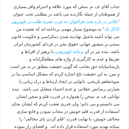
جناب آقای ف. م. سخن که مورد علاقه و احترام وافر بسیاری
از هموطنان از جمله نگارنده می باشد در مطلبی تحت عنوان
“
نکاتی در باره بحث فراخوان ده حزب تجزیه طلب در تلویزیون
کانال یک
” به موضوع بسیار مهمی پرداخته اند که بعقیده من
می تواند آشنه پاشیل نهادینه شدن دمکراسی و حکومت قانون
مبتنی بر منشور جهانی حقوق بشر در فردای کشورمان ایران
باشد. بنده نیز در آن
برنامه تلویزیونی
با پرهیز از افراط و
تفریط و عدم به کارگیری از واژه های مطلقگرایانه و
پارسانمایانه حق بجانب که گویی حقیقت مطلق در ید من است
و بس، به این حقیقت تلخ اشاره کردم که مشکل اساسی ما در
سوءتفاهم تاریخی، ناتوانی در ایجاد ارتباط و درک زبانی یا
بعبارتی رسانش عقلانی و عدم اعتماد متقابل می باشد. بنده
توانایی ف. م. سخن را همواره در قدرت قلم و سخن ایشان
می دانستم و می دانم؛ ولی قدری تعجب کردم که ایشان بجای
استفاده از قدرت قلم خویش در مجاب نمودن و قانع سازی
مخالف خویش، با نهایت قدرت “قلم کردن پای مخالف” را
بمثابه تهدید مورد استفاده قرار داده اند، و افشای راز نموده