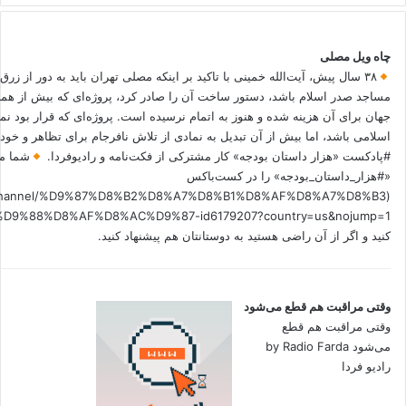
چاه ویل مصلی
۳۸ سال پیش، آیت‌الله خمینی با تاکید بر اینکه مصلی تهران باید به دور از زرق
مساجد صدر اسلام باشد، دستور ساخت آن را صادر کرد، پروژه‌ای که بیش از هم
جهان برای آن هزینه شده و هنوز به اتمام نرسیده است. پروژه‌ای که قرار بود نم
اسلامی باشد، اما بیش از آن تبدیل به نمادی از تلاش نافرجام برای تظاهر و خ
#پادکست «هزار داستان بودجه» کار مشترکی از فکت‌نامه و رادیوفردا.
شما می
«#هزار_داستان_بودجه» را در کست‌باکس
.fm/channel/%D9%87%D8%B2%D8%A7%D8%B1%D8%AF%D8%A7%D8%B3
کنید و اگر از آن راضی هستید به دوستانتان هم پیشنهاد کنید.
وقتی مراقبت هم قطع می‌شود
وقتی مراقبت هم قطع
می‌شود by Radio Farda
رادیو فردا