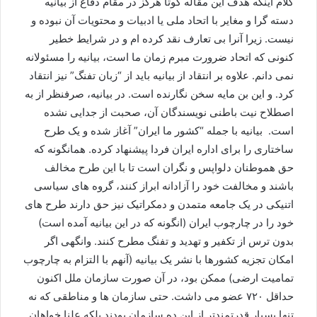
کلام اینکه هدف این مقاله کوتا هرگز در مقام دفاع از بیانیه
دسته گرا و مغایر با اتحاد ملی یا ادبیات و محتویات آن نبوده و
نیست. زیرا آنرا بی تعارف نقد کرده ام و در شرایط خطیر
کنونی که اتحاد ضرورت مبرم زمان ما است، بیانیه را مسئولانه
نمی دانم. علاوه بر انتقاد از بیانیه باید از “زبان تفنگ” نیز انتقاد
کرد. و این بن مایه سخن نگارنده است. در بیانیه، صرفنظر از به
اصطلاح نیت باطنی نویسندگان آن، صحبت از جدایی نشده
است. بیانیه با جمله “کشور ما ایران” آغاز شده و یک طرح
ساختاری را برای اداره ایران فردا پیشنهاد کرده. همانگونه که
حق هموطنان دلواپس و نگران است تا با این طرح مخالف
باشند و مخالفت خود را آزادانه ابراز کنند، گروه های سیاسی
اتنیکی در یک جامعه متمدن و دمکراتیک نیز حق دارند طرح های
خود را در چارچوب ایران (انگونه که در این بیانیه آمده است)
بدون ترس از تکفیر و تهدید و تفنگ مطرح کنند. وانگهی اگر
امکان تجزیه کشورها با نشر یک بیانیه (آنهم با التزام به چارچوب
تمامیت ارضی) ممکن بود، در آن صورت سازمان ملل اکنون
حداقل ٧٢٠ عضو می داشت. حتی سازمان ها و مناطقی که نه
تنها بسیار قدرتمندتر از این ده سازمان بودند بلکه علنا خواهان