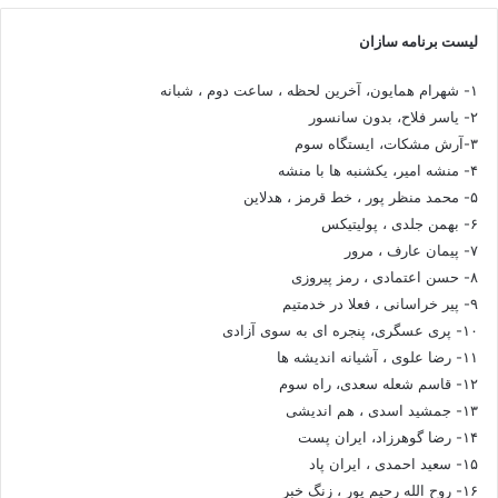
لیست برنامه سازان
۱- شهرام همایون، آخرین لحظه ، ساعت دوم ، شبانه
۲- یاسر فلاح، بدون سانسور
۳-آرش مشکات، ایستگاه سوم
۴- منشه امیر، یکشنبه ها با منشه
۵- محمد منظر پور ، خط قرمز ، هدلاین
۶- بهمن جلدی ، پولیتیکس
۷- پیمان عارف ، مرور
۸- حسن اعتمادی ، رمز پیروزی
۹- پیر خراسانی ، فعلا در خدمتیم
۱۰- پری عسگری، پنجره ای به سوی آزادی
۱۱- رضا علوی ، آشیانه اندیشه ها
۱۲- قاسم شعله سعدی، راه سوم
۱۳- جمشید اسدی ، هم اندیشی
۱۴- رضا گوهرزاد، ایران پست
۱۵- سعید احمدی ، ایران پاد
۱۶- روح الله رحیم پور ، زنگ خبر