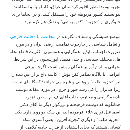
تجزیه بودند؛ نظیر اقلیم کردستان عراق، کاتالونیا، و اسکاتلند
نتوانستند کشور مربوطه خود را مستقل کنند، و در آنجاها برای
جلوگیری از “تجزیه” “کفن پوشی” و تفنگ هم لازم نبود.
موضع همیشگی و شفاف نگارنده در
مخالفت با دخالت خارجی
و تعامل سیاسی در چارچوب تمامیت ارضی ایران و در مورد
ضرورت اجتناب ناپذیر همگرایی و همسویی اکثریت قاطع نحله
های مختلف سیاسی و حتی متضاد اپوزیسیون در این شرایط
بحرانی و الزام آور بر همگان روشن است. اگرچه برخی
افراطی یا ناآگاه بظاهر کفن پوش ء کاسه داغ تر از آش بنده را
نیز “تجزیه طلب” و وهابی و غیره می خوانند؛ که گله ای نیست
زیرا صابران را کی رسد جور و حرج!. در مورد مقاله دوست
نادیده گرامی و محترم، جناب آقای ف. م. سخن عزیر،
همانگونه که دوست فرهیخته و بزرگوار دیگر ما آقای دکتر
اسماعیل نوری علاء فرموده اند، این سکه دو روی دارد. یکی
“تجزیه طلب” و دیگری “تجزیه آفرین”. یعنی آنسوی سکه
کسانی هستند که بجای استفاده از قدرت جاذبه کلامی، از