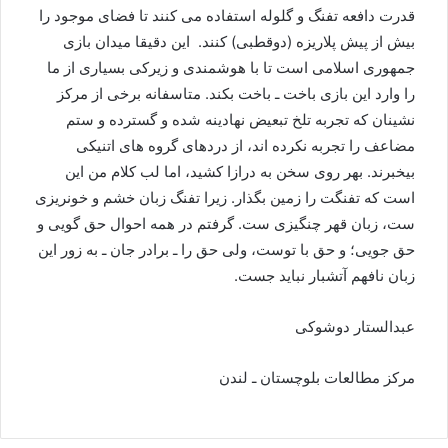
قدرت دافعه تفنگ و گلوله استفاده می کنند تا فضای موجود را
بیش از پیش پلاریزه (دوقطبی) کنند. این دقیقا میدان بازی
جمهوری اسلامی است تا با هوشمندی و زیرکی بسیاری از ما
را وارد این بازی باخت ـ باخت بکند. متاسفانه برخی از مرکز
نشینان که تجربه تلخ تبعیض نهادینه شده و گسترده و ستم
مضاعف را تجربه نکرده اند، از دردهای گروه های اتنیکی
بیخبرند. بهر روی سخن به درازا کشید، اما لب کلام من این
است که تفنگت را زمین بگذار. زیرا تفنگ زبان خشم و خونریزی
ست، زبان قهر چنگیزی ست. گرفتم در همه احوال حق گویی و
حق جویی؛ و حق با توست، ولی حق را ـ برادر جان ـ به زور این
زبان نافهم آتشبار نباید جست.
عبدالستار دوشوکی
مرکز مطالعات بلوچستان ـ لندن