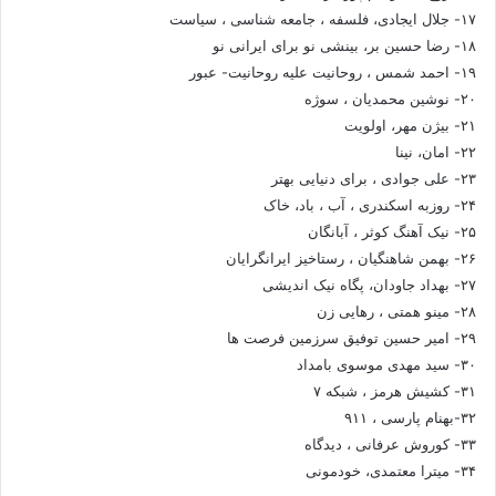
۱۷- جلال ایجادی، فلسفه ، جامعه شناسی ، سیاست
۱۸- رضا حسین بر، بینشی نو برای ایرانی نو
۱۹- احمد شمس ، روحانیت علیه روحانیت- عبور
۲۰- نوشین محمدیان ، سوژه
۲۱- بیژن مهر، اولویت
۲۲- امان، نینا
۲۳- علی جوادی ، برای دنیایی بهتر
۲۴- روزبه اسکندری ، آب ، باد، خاک
۲۵- نیک آهنگ کوثر ، آبانگان
۲۶- بهمن شاهنگیان ، رستاخیز ایرانگرایان
۲۷- بهداد جاودان، پگاه نیک اندیشی
۲۸- مینو همتی ، رهایی زن
۲۹- امیر حسین توفیق سرزمین فرصت ها
۳۰- سید مهدی موسوی بامداد
۳۱- کشیش هرمز ، شبکه ۷
۳۲-بهنام پارسی ، ۹۱۱
۳۳- کوروش عرفانی ، دیدگاه
۳۴- میترا معتمدی، خودمونی