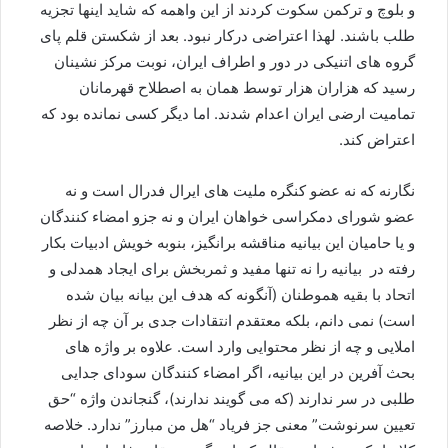
و بلوچ و ترکمن سکوت کردند از این واهمه که شاید اینها تجزیه
طلب باشند. لهذا اعتراضی درکار نبود. بعد از شکستن قلم پای
گروه های اتنیکی در دور و اطراف ایران، نوبت مرکز نشینان
رسید که هزاران هزار توسط همان به اصطلاح قهرمانان
تمامیت ارضی ایران اعدام شدند. اما دیگر کسی نمانده بود که
اعتراض کند.
نگارنه که نه عضو کنگره ملیت های ایرال فدرال است و نه
عضو شورای دمکراسی خواهان ایران و نه جزو امضاء کنندگان
و یا حامیان این بیانیه مناقشه برانگیز، بنوبه خویش ادبیات بکار
رفته در بیانیه را نه تنها مفید و ثمربخش برای ایجاد همدلی و
اتحاد با بقیه هموطنان (آنگونه که هدف این بیانه بیان شده
است) نمی دانم، بلکه معتقدم انتقادات جدی بر آن چه از نظر
املایی و چه از نظر محتوایی وارد است. علاوه بر واژه های
بحث آفرین در این بیانیه، اگر امضاء کنندگان سودای جدایی
طلبی در سر ندارند (که می گویند ندارند)، گنجاندن واژه “حق
تعیین سرنوشت” معنی جز فریاد “هل من مبارز” ندارد. خلاصه