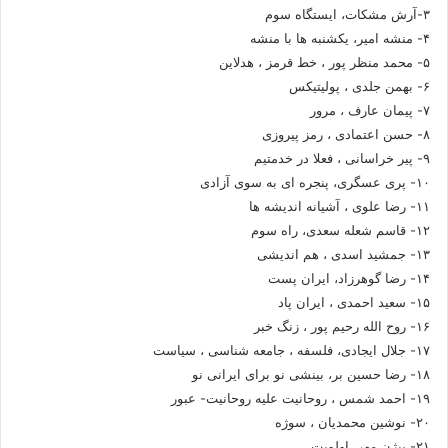
۳-آرش مشکات، ایستگاه سوم
۴- منشه امیر، یکشنبه ها با منشه
۵- محمد منظر پور ، خط قرمز ، هدلاین
۶- بهمن جلدی ، پولیتیکس
۷- پیمان عارف ، مرور
۸- حسن اعتمادی ، رمز پیروزی
۹- پیر خراسانی ، فعلا در خدمتیم
۱۰- پری عسگری، پنجره ای به سوی آزادی
۱۱- رضا علوی ، آشیانه اندیشه ها
۱۲- قاسم شعله سعدی، راه سوم
۱۳- جمشید اسدی ، هم اندیشی
۱۴- رضا گوهرزاد، ایران پست
۱۵- سعید احمدی ، ایران پاد
۱۶- روح الله رحیم پور ، زنگ خبر
۱۷- جلال ایجادی، فلسفه ، جامعه شناسی ، سیاست
۱۸- رضا حسین بر، بینشی نو برای ایرانی نو
۱۹- احمد شمس ، روحانیت علیه روحانیت- عبور
۲۰- نوشین محمدیان ، سوژه
۲۱- بیژن مهر، اولویت