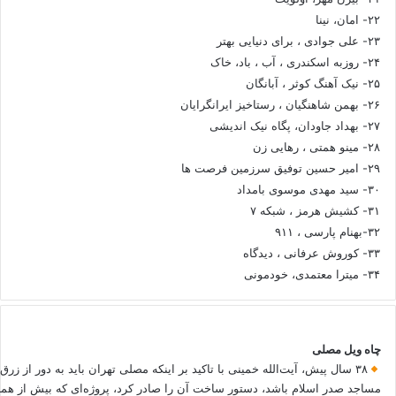
۲۲- امان، نینا
۲۳- علی جوادی ، برای دنیایی بهتر
۲۴- روزبه اسکندری ، آب ، باد، خاک
۲۵- نیک آهنگ کوثر ، آبانگان
۲۶- بهمن شاهنگیان ، رستاخیز ایرانگرایان
۲۷- بهداد جاودان، پگاه نیک اندیشی
۲۸- مینو همتی ، رهایی زن
۲۹- امیر حسین توفیق سرزمین فرصت ها
۳۰- سید مهدی موسوی بامداد
۳۱- کشیش هرمز ، شبکه ۷
۳۲-بهنام پارسی ، ۹۱۱
۳۳- کوروش عرفانی ، دیدگاه
۳۴- میترا معتمدی، خودمونی
چاه ویل مصلی
۳۸ سال پیش، آیت‌الله خمینی با تاکید بر اینکه مصلی تهران باید به دور از زرق
مساجد صدر اسلام باشد، دستور ساخت آن را صادر کرد، پروژه‌ای که بیش از هم