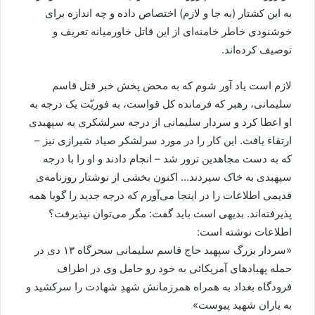
به این کشتار (به جا و لازم) اختصاص داده و چه اندازه برای
خوشنودی خاطر خامنه‌ای از این قاتل خاورمیانه تعریف و
توصیف کرده‌اند.
لازم است یاد آور شوم که به محض پخش خبر قتل قاسم
سلیمانی، رهبر که فرمانده کل قواست، به فوریّت یک درجه به
او اعطا کرد و سردار سلیمانی از درجه سرلشکری به سپهبدی
ارتقاء یافت. این کار را در مورد سرلشکر صیاد شیرازی نیز –
که به دست مجاهدین ترور شد – انجام دادند و او را با درجه
سپهبدی به خاک سپردند… اکنون بخشی از نوشتار روزنامه‌ی
قدیمی اطلاعات را در اینجا می‌آورم که درجه جدید را گویا همه
پذیرفته‌اند. بدیهی است باید گفت: مگر می‌توان نپذیرفت؟
اطلاعات نوشته است:
«سردار بزرگ سپهبد حاج قاسم سلیمانی سحرگاه ۱۳ دی در
حمله پهبادهای آمریکائی به خود رو حامل وی در اطراف
فرودگاه بغداد به همراه همرزمانش شهدِ شهادت را سرکشید و
به یاران شهید پیوست»