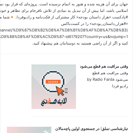
جهان برای آن هزینه شده و هنوز به اتمام نرسیده است. پروژه‌ای که قرار بود نم
اسلامی باشد، اما بیش از آن تبدیل به نمادی از تلاش نافرجام برای تظاهر و خ
#پادکست «هزار داستان بودجه» کار مشترکی از فکت‌نامه و رادیوفردا.
شما می
«#هزار_داستان_بودجه» را در کست‌باکس
.fm/channel/%D9%87%D8%B2%D8%A7%D8%B1%D8%AF%D8%A7%D8%B3
کنید و اگر از آن راضی هستید به دوستانتان هم پیشنهاد کنید.
وقتی مراقبت هم قطع می‌شود
وقتی مراقبت هم قطع
می‌شود by Radio Farda
رادیو فردا
تبارشناسی تملق؛ در جستجوی اولین‌ پاچه‌مالان