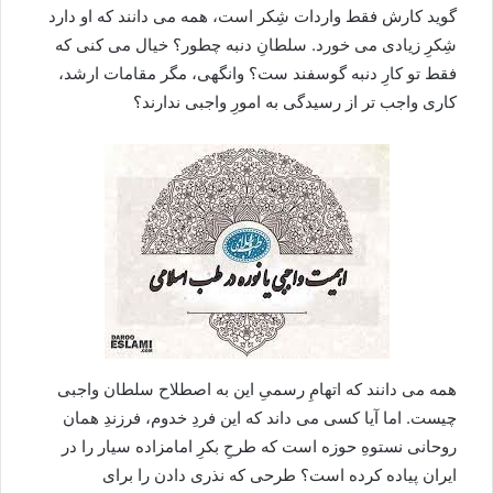
گوید کارش فقط واردات شِکر است، همه می دانند که او دارد
شِکرِ زیادی می خورد. سلطانِ دنبه چطور؟ خیال می کنی که
فقط تو کارِ دنبه گوسفند ست؟ وانگهی، مگر مقامات ارشد،
کاری واجب تر از رسیدگی به امورِ واجبی ندارند؟
همه می دانند که اتهامِ رسمیِ این به اصطلاح سلطان واجبی
چیست. اما آیا کسی می داند که این فردِ خدوم، فرزندِ همان
روحانی نستوهِ حوزه است که طرحِ بکرِ امامزاده سیار را در
ایران پیاده کرده است؟ طرحی که نذری دادن را برای