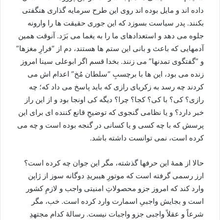
داده اند و مایل بوده اند روی این طرح سرمایه گذاری هنگفتی
بکنند. پدر سیاست بسوزد که این جوری حقیقت ها را وارونه
جلوه می دهد و استعدادهای ما را به یغما می بَرَد. آنوقت همین
آدمهایی که باعث و بانی این ستم ها هستند، دم از “فرارِ مغزها”
و “گفتگوی تمدنها” می زنند. بخدا قسم اگر ابوعلی سینا امروز
زنده می بود، این ها با برچسبِ “سلطان مُخ” اعدام اش می
کردند چه رسد به زکریای رازی که باید پاسخ می داد که؛ چه
رازی؟ کی؟ با کی؟ کجا؟ چرا؟ دیگه کی اونجا بود و از این راز
خبر دارد؟ و یا نظامی گنجوی که توضیحِ قانع کننده ای برای این
پرسش که با چه کسی و یا کسانی در گنجه بوده است و چه می
کرده است، نمی توانست داشته باشد.
حالا از همۀ این حرفها گذشته، مگر این جوان چه کرده است؟
ارز رسمی گرفته است که موتورِ هیبریدِ دوگانه سوز از ژاپن
وارد کند که امروز جزو محصولاتِ امنیتی واجب و لازمِ کشور
است و بجایش واجبیِ اسمارت وارد کرده است. خب، مگر
شرعاً و عقلاً واجبی جزو واجبات نیست. رسالۀ کدام مجتهدِ