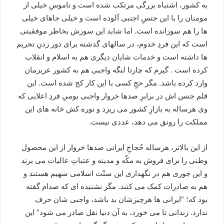
به کشور، اشتباه بزرگی مرتکب شده است و ناموسِ خیلی از
مومنان را با این جنسِ اجنبی آلوده است و خیلی جاهای خیلی
ها را هم سوزانده است. اما شاید این سوزش بخاطر موفقیتی
است که این فردِ خدوم، در سالهای گذشته برای دور زدنِ تحریم
ها داشته است و خدمات شایان دیگری هم به اسلام و انقلاب
کرده است . گیرم که چارتا لنگه واجبی هم به کشور عزیزمان
وارد کرده باشد. مگر حجِ کسی با این کار کج شده است. این
قلم جنس اش در برابرِ صدها خروار واجبی بومیِ فردِ اعلایی که
وی هرساله به بازارِ کشور می ریزد و نوره کش خانه های این
مملکت را رونق می دهد، عددی نیست.
از این بالاتر، هرساله حُجاجِ ایرانی صدها خروار از این محصول
وطنی را برای فروش به مکّه و مدینه و عتباتِ عالیات می برند
و این جوری هم در نگهداری این سنّت اسلامی سهیم هستند و
هم به صادرات کمک می کنند. مگر نشنیده ای که صدام گفته
بود که؛ “ایرانی ها هرچیزشان بد باشد، واجبی شان حرف
ندارد. زندانی تا می خورد، به آن دنیا نقل صادر می شود” این