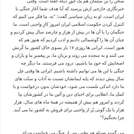
سخن را بن سلمان هم یک جورِ دیگه گفته است. وقتی
خبرنگاری خارجی ازش پرسید که آیا هدف شما آغاز جنگی با
ایران است، او به زبانِ سیاسی گفت؛ “نه، ما فکر می کنیم که
کنترل کردن حکومت اسلامی ایران امروز کارِ واجبی است. ما
جنگمان را با آن ها در بیش از هزار و چارصد سال پیش کردیم و
چنان آن ها را گوشمالی دادیم و ادب کردیم که هنوز هم که
هنوز است، ایرانی ها روزی ۱۷ بار بسوی خاکِ کشور ما کُرنش
می کنند و به سجده می روند و بزبانِ ما، بر پیغمبرِ ما و یاران و
اصحابش که خودِ ما باشیم، درود می فرستند. ما دیگر چه
جنگی با این ها می توانیم داشته باشیم. ایرانی ها وقتی چل
سال پیش دیدند که پایه ایمانشان نسبت به آداب و سنّت های
ما دارد اندکی سُست می شود، خودشان بدون درخواست و یا
کمکِ ما، انقلابی برای احیای دین و آئین ما در کشورشان بپا
کردند و امروز هم بیش از همیشه در همۀ ماه های سال، هزار
هزار با یک گونی پُر از واجبی برای فروش به کشور ما می آیند.
چرا بجنگیم؟”
می گویند صدام هم وقتی پس از جنگ می خواست ویزای