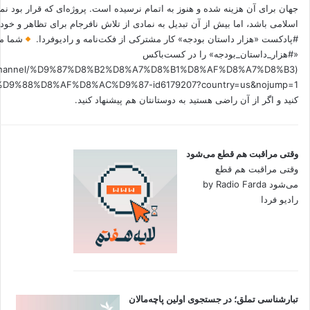
جهان برای آن هزینه شده و هنوز به اتمام نرسیده است. پروژه‌ای که قرار بود نم
اسلامی باشد، اما بیش از آن تبدیل به نمادی از تلاش نافرجام برای تظاهر و خ
#پادکست «هزار داستان بودجه» کار مشترکی از فکت‌نامه و رادیوفردا.
شما می
«#هزار_داستان_بودجه» را در کست‌باکس
.fm/channel/%D9%87%D8%B2%D8%A7%D8%B1%D8%AF%D8%A7%D8%B3
کنید و اگر از آن راضی هستید به دوستانتان هم پیشنهاد کنید.
وقتی مراقبت هم قطع می‌شود
وقتی مراقبت هم قطع
می‌شود by Radio Farda
رادیو فردا
تبارشناسی تملق؛ در جستجوی اولین‌ پاچه‌مالان