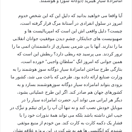
امامزادۀ سیارِ هیبرید (دوگانه سوز) و هوشمند.
آیا واقعا می خواهید بدانید که دلیلِ این که این شخصِ خدوم
امروز در سلولِ انفرادی در آستانۀ مرگ قرار گرفته است،
چیست؟ دلیل واقعی اش این است که امپریالیست ها و
صهیونیست های جنایتکار، چشمِ دیدن موفقیتِ جوانان انقلابی
ما را ندارند. آنها با بی شرمی بسیاری از دانشمندان اتمی ما را
ترور کردند. می پرسید چه ربطی دارد؟ ربطش این است که
همین جوانی که امروز انگِ “سلطانِ واجبی” خورده است،
بتازگی طرح ساختن امامزادۀ سیارِ دوگانه سوزِ هوشمند را به
وزارت صنایع ارائه داده بود. طرحی که باعث می شد، کشور ما
بزودی بتواند امامزاده سیارِ دوگانه سوزِهوشمند بسازد و به
کشورهای جهان هم صادر کند. اگر این طرح عملیاتی بشود،
دیگر هر ایرانی می تواند اَپ ِ حضرت امامزاده سیار را در
موبایلِ خودش نصب کند و نه تنها آن آپ را برای تیمّم و تبرُّک در
جیب اش داشته باشد بلکه می تواند همۀ نذورات خود را با
فشارِ یک دکمه کارت به کارت کند. من خودم از منبع موثقی
شنیدم که انگلیسی ها هم به شرکت در این پروژه علاقه نشان