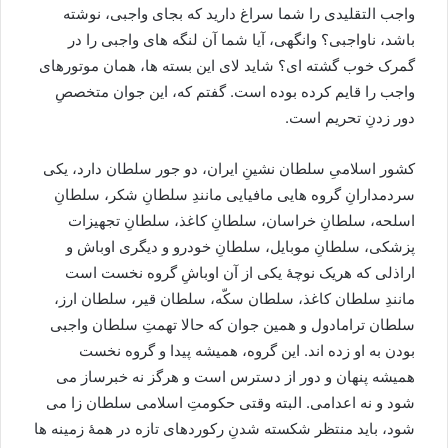
واجب التقلیدی را شما سراغ دارید که بجای واجبی، نوشته
باشد، ناواجبی؟ وانگهی، آیا شما آن لنگه های واجبی را در
گمرک خوب گشته ای؟ شاید لای این بسته ها، همان موتورهای
واجب را قایم کرده بوده است. گفتم که، این جوان متخصصِ
دور زدنِ تحریم است.
کشور اسلامیِ سلطان نشینِ ایران، دو جور سلطان دارد، یکی
سردمدارانِ گروه هایی مافیایی مانندِ سلطانِ شکر، سلطانِ
اسلحه، سلطانِ خراسان، سلطانِ کاغذ، سلطانِ تجهیزات
پزشکی، سلطانِ موبایل، سلطانِ خودرو و دیگری اوباش و
اراذلی که هریک نوچۀ یکی از آن اوباشِ گروه نخست است
مانندِ سلطان کاغذ، سلطان سکّه، سلطان قیر، سلطان ارز،
سلطان ترامادول و همین جوان که حالا تهمتِ سلطان واجبی
بودن به او زده اند. این گروه، همیشه پیدا و گروه نخست
همیشه پنهان و دور از دسترس است و هرگز نه خبرساز می
شود و نه اعدامی. البته وقتی حکومتِ اسلامی سلطان زا می
شود، باید منتظر شکسته شدنِ رکوردهای تازه در همۀ زمینه ها