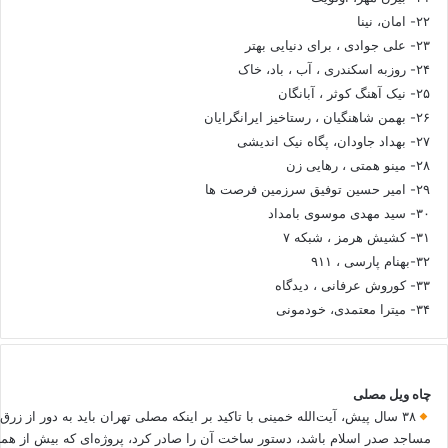
۲۲- امان، نینا
۲۳- علی جوادی ، برای دنیایی بهتر
۲۴- روزبه اسکندری ، آب ، باد، خاک
۲۵- نیک آهنگ کوثر ، آبانگان
۲۶- بهمن شاهنگیان ، رستاخیز ایرانگرایان
۲۷- بهداد جاودان، پگاه نیک اندیشی
۲۸- مینو همتی ، رهایی زن
۲۹- امیر حسین توفیق سرزمین فرصت ها
۳۰- سید مهدی موسوی بامداد
۳۱- کشیش هرمز ، شبکه ۷
۳۲-بهنام پارسی ، ۹۱۱
۳۳- کوروش عرفانی ، دیدگاه
۳۴- میترا معتمدی، خودمونی
چاه ویل مصلی
۳۸ سال پیش، آیت‌الله خمینی با تاکید بر اینکه مصلی تهران باید به دور از زرق
مساجد صدر اسلام باشد، دستور ساخت آن را صادر کرد، پروژه‌ای که بیش از هم