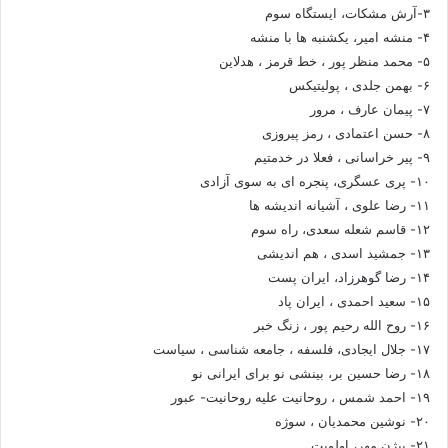
۳-آرش مشکات، ایستگاه سوم
۴- منشه امیر، یکشنبه ها با منشه
۵- محمد منظر پور ، خط قرمز ، هدلاین
۶- بهمن جلدی ، پولیتیکس
۷- پیمان عارف ، مرور
۸- حسن اعتمادی ، رمز پیروزی
۹- پیر خراسانی ، فعلا در خدمتیم
۱۰- پری عسگری، پنجره ای به سوی آزادی
۱۱- رضا علوی ، آشیانه اندیشه ها
۱۲- قاسم شعله سعدی، راه سوم
۱۳- جمشید اسدی ، هم اندیشی
۱۴- رضا گوهرزاد، ایران پست
۱۵- سعید احمدی ، ایران پاد
۱۶- روح الله رحیم پور ، زنگ خبر
۱۷- جلال ایجادی، فلسفه ، جامعه شناسی ، سیاست
۱۸- رضا حسین بر، بینشی نو برای ایرانی نو
۱۹- احمد شمس ، روحانیت علیه روحانیت- عبور
۲۰- نوشین محمدیان ، سوژه
۲۱- بیژن مهر، اولویت