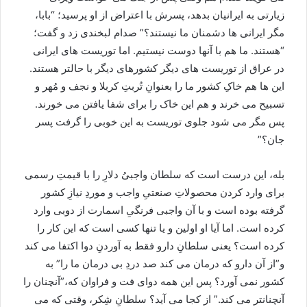
زیارتی به ایرانیان بدهد، پسرش با اعتراض از او پرسید؛ “بابا،
مگر ایرانی ها دشمنان ما نیستند؟” صدام لبخندی زد و گفت؛
“هستند. ما هم با آنها دوست نیستیم. اما توریست های ایرانی
در عراق از توریست های دیگر کشورهای دیگر با حالتر هستند.
این ها هم خاکِ کشور ما را بعنوانِ تُربتِ کربلا و نجف و مُهر و
تسبیح می خرند و هم این خاک را برای شفا یافتن می خورند.
پس مگر می شود جلوی توریست به این خوبی را گرفت پسر
جان؟”
بله، این درست است که سلطان واجبیُ دلارِ را با قیمتِ رسمی
برای وارد کردن محصولاتِ صنعتیِ واجب و موردِ نیازِ کشور
گرفته بوده است و با آن واجبی فرنگیِ اسمارت از دوبی وارد
کرده است. اما آیا او اولین و یا تنها کسی است که این کار را
کرده است؟ یعنی سلطانِ دارو فقط به آوردنِ دوا اکتفا می کند
و”از آن دارو که درمان می کند صد دردِ بی درمان ما را” به
کشور نمی آورد؟ پس این همه دوای فت و فراوان که،”آنچنان را
آنچنانتر می کند.” از کجا می آید؟ سلطانِ شِکر، وقتی که می