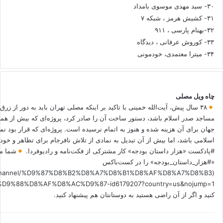
۳۰- سید مهدی موسوی بامداد
۳۱- کشیش هرمز ، شبکه ۷
۳۲-بهنام پارسی ، ۹۱۱
۳۳- کوروش عرفانی ، دیدگاه
۳۴- میترا معتمدی، خودمونی
چاه ویل مصلی
۳۸ سال پیش، آیت‌الله خمینی با تاکید بر اینکه مصلی تهران باید به دور از زرق
مساجد صدر اسلام باشد، دستور ساخت آن را صادر کرد، پروژه‌ای که بیش از هم
جهان برای آن هزینه شده و هنوز به اتمام نرسیده است. پروژه‌ای که قرار بود نم
اسلامی باشد، اما بیش از آن تبدیل به نمادی از تلاش نافرجام برای تظاهر و خ
#پادکست «هزار داستان بودجه» کار مشترکی از فکت‌نامه و رادیوفردا.
شما می
«#هزار_داستان_بودجه» را در کست‌باکس
.fm/channel/%D9%87%D8%B2%D8%A7%D8%B1%D8%AF%D8%A7%D8%B3
کنید و اگر از آن راضی هستید به دوستانتان هم پیشنهاد کنید.