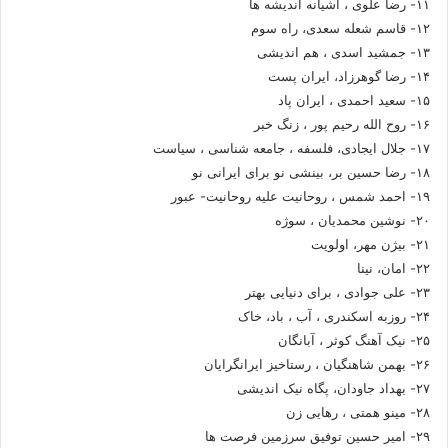
۱۱- رضا علوی ، آشیانه اندیشه ها
۱۲- قاسم شعله سعدی، راه سوم
۱۳- جمشید اسدی ، هم اندیشی
۱۴- رضا گوهرزاد، ایران پست
۱۵- سعید احمدی ، ایران پاد
۱۶- روح الله رحیم پور ، زنگ خبر
۱۷- جلال ایجادی، فلسفه ، جامعه شناسی ، سیاست
۱۸- رضا حسین بر، بینشی نو برای ایرانی نو
۱۹- احمد شمس ، روحانیت علیه روحانیت- عبور
۲۰- نوشین محمدیان ، سوژه
۲۱- بیژن مهر، اولویت
۲۲- امان، نینا
۲۳- علی جوادی ، برای دنیایی بهتر
۲۴- روزبه اسکندری ، آب ، باد، خاک
۲۵- نیک آهنگ کوثر ، آبانگان
۲۶- بهمن شاهنگیان ، رستاخیز ایرانگرایان
۲۷- بهداد جاودان، پگاه نیک اندیشی
۲۸- مینو همتی ، رهایی زن
۲۹- امیر حسین توفیق سرزمین فرصت ها