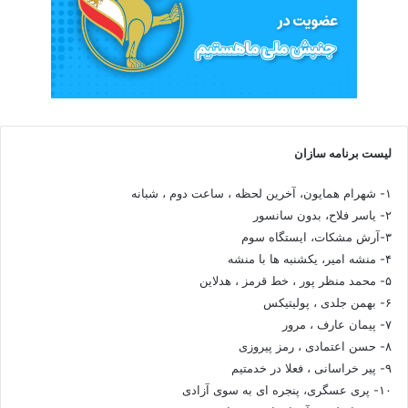
لیست برنامه سازان
۱- شهرام همایون، آخرین لحظه ، ساعت دوم ، شبانه
۲- یاسر فلاح، بدون سانسور
۳-آرش مشکات، ایستگاه سوم
۴- منشه امیر، یکشنبه ها با منشه
۵- محمد منظر پور ، خط قرمز ، هدلاین
۶- بهمن جلدی ، پولیتیکس
۷- پیمان عارف ، مرور
۸- حسن اعتمادی ، رمز پیروزی
۹- پیر خراسانی ، فعلا در خدمتیم
۱۰- پری عسگری، پنجره ای به سوی آزادی