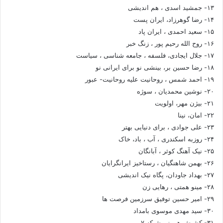
۱۳- جمشید اسدی ، هم اندیشی
۱۴- رضا گوهرزاد، ایران پست
۱۵- سعید احمدی ، ایران پاد
۱۶- روح الله رحیم پور ، زنگ خبر
۱۷- جلال ایجادی، فلسفه ، جامعه شناسی ، سیاست
۱۸- رضا حسین بر، بینشی نو برای ایرانی نو
۱۹- احمد شمس ، روحانیت علیه روحانیت- عبور
۲۰- نوشین محمدیان ، سوژه
۲۱- بیژن مهر، اولویت
۲۲- امان، نینا
۲۳- علی جوادی ، برای دنیایی بهتر
۲۴- روزبه اسکندری ، آب ، باد، خاک
۲۵- نیک آهنگ کوثر ، آبانگان
۲۶- بهمن شاهنگیان ، رستاخیز ایرانگرایان
۲۷- بهداد جاودان، پگاه نیک اندیشی
۲۸- مینو همتی ، رهایی زن
۲۹- امیر حسین توفیق سرزمین فرصت ها
۳۰- سید مهدی موسوی بامداد
۳۱- کشیش هرمز ، شبکه ۷