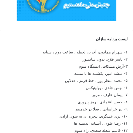
لیست برنامه سازان
۱- شهرام همایون، آخرین لحظه ، ساعت دوم ، شبانه
۲- یاسر فلاح، بدون سانسور
۳-آرش مشکات، ایستگاه سوم
۴- منشه امیر، یکشنبه ها با منشه
۵- محمد منظر پور ، خط قرمز ، هدلاین
۶- بهمن جلدی ، پولیتیکس
۷- پیمان عارف ، مرور
۸- حسن اعتمادی ، رمز پیروزی
۹- پیر خراسانی ، فعلا در خدمتیم
۱۰- پری عسگری، پنجره ای به سوی آزادی
۱۱- رضا علوی ، آشیانه اندیشه ها
۱۲- قاسم شعله سعدی، راه سوم