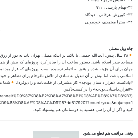
۳۲-بهنام پارسی ، ۹۱۱
۳۳- کوروش عرفانی ، دیدگاه
۳۴- میترا معتمدی، خودمونی
چاه ویل مصلی
۳۸ سال پیش، آیت‌الله خمینی با تاکید بر اینکه مصلی تهران باید به دور از زرق
مساجد صدر اسلام باشد، دستور ساخت آن را صادر کرد، پروژه‌ای که بیش از هم
جهان برای آن هزینه شده و هنوز به اتمام نرسیده است. پروژه‌ای که قرار بود نم
اسلامی باشد، اما بیش از آن تبدیل به نمادی از تلاش نافرجام برای تظاهر و خ
#پادکست «هزار داستان بودجه» کار مشترکی از فکت‌نامه و رادیوفردا.
شما می
«#هزار_داستان_بودجه» را در کست‌باکس
.fm/channel/%D9%87%D8%B2%D8%A7%D8%B1%D8%AF%D8%A7%D8%B3
کنید و اگر از آن راضی هستید به دوستانتان هم پیشنهاد کنید.
وقتی مراقبت هم قطع می‌شود