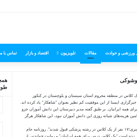
, ورزشی و حوادث
مقالات
تلویزیون
اقتصاد و بازار
تماس با ما
دوشوکی
همچن
ب
طوفا
س
ه های ایران از قبول شدن ۱۷ دانش‌آموز یک کلاس در منطقه محروم استان سیستان و بلوچستان در کنکور
ت
زاری ایسنا از این موفقیت کم نظیر بعنوان “شاهکار” یاد کرده اند.
ن
ای همه ایرانیان. بر طبق گفته مدیر دبیرستان این دانش آموزان جزو
مین هزینه‌های شبانه ‌روزی این دانش آموزان نبود، این شاهکار هرگز
ل شدند”.
روزنامه جام
زده است “یک کلاس درس برای همه ایرانیان” و روایت خواندنی از