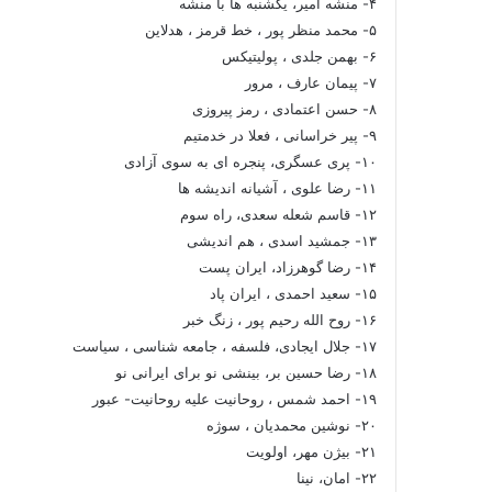
۴- منشه امیر، یکشنبه ها با منشه
۵- محمد منظر پور ، خط قرمز ، هدلاین
۶- بهمن جلدی ، پولیتیکس
۷- پیمان عارف ، مرور
۸- حسن اعتمادی ، رمز پیروزی
۹- پیر خراسانی ، فعلا در خدمتیم
۱۰- پری عسگری، پنجره ای به سوی آزادی
۱۱- رضا علوی ، آشیانه اندیشه ها
۱۲- قاسم شعله سعدی، راه سوم
۱۳- جمشید اسدی ، هم اندیشی
۱۴- رضا گوهرزاد، ایران پست
۱۵- سعید احمدی ، ایران پاد
۱۶- روح الله رحیم پور ، زنگ خبر
۱۷- جلال ایجادی، فلسفه ، جامعه شناسی ، سیاست
۱۸- رضا حسین بر، بینشی نو برای ایرانی نو
۱۹- احمد شمس ، روحانیت علیه روحانیت- عبور
۲۰- نوشین محمدیان ، سوژه
۲۱- بیژن مهر، اولویت
۲۲- امان، نینا