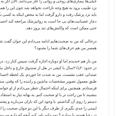
خیلی‌ها بیماری‌های روحی و روانی را عار می‌دانند. الان اگر
نزد طبیب برود به هیچ وجه ناراحت نخواهد شد چون این را هم
باید نزد پزشک رفت و دارو گرفت اما به محض اینکه به کسی بگو
دچار عصبانیت‌های بی جا است به روانپزشک مراجعه کند احسا
حتی ممکن است که واکنش‌های تند بروز دهد.
درحالی که من به صحبت‌هایم ادامه می‌دادم این جوان گفت ش
همسر من هم حرف‌های شما را بشنود؟
من باز هم خندیدم اما او دوباره اجازه گرفت سپس کنار زد، د
در حدود۲۰یا۲۱سال با کیفی در بغل از صندوق خارج و
صندلی عقب نشست. من به شدت جا خوردم. یک لحظه احساس 
طبق معمول تصویر مشخصات ماشین و راننده را که وقتی سفر
فرستادم. همچنین برای اینکه احتمال خطر می‌دادم از او خواس
بنشیند تا من راحت تر با او صحبت کنم. به بهانه نیاز به استفاد
دستم را روی آن گذاشتم. با وجود این که باران می‌بارید و پشت
ایمنی را جدی بگیرم. از طرف دیگر با این دو جوان صحبت را ادام
در رؤیا هستم یا بیداری؟ نمی‌دانم باور کنم آنچه که دارم می‌بی