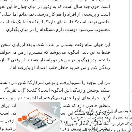
است چون چند سال است که به وفور در میان جوان‌ها این نحو
است و پرسیدن از افراد را هم کار درستی نمی‌دانم اما خیلی 
خاصی نهفته است؟ فلسفه‌ای دارد؟ یا اینکه فقط یک مُد است؟
محسوب می‌شود دوست دارم مسئله‌ام را در میان بگذارم.
این جوان تمام وقت تبسمی بر لب داشت و بعد از پایان سخن
فقط به این دلیل اینگونه می‌پوشم که همسرم از من می‌خواهد. 
داشتم. پدربزرگ و پدر من هر دو پاسدار هستند. از وقتی که از
زندگی کنم و من هم به خاطر جلب اعتماد او پذیرفته ام”.
من این توجیه را نمی‌پذیرفتم و نوعی سرکارگذاشتن می‌دانست
سبک پوشش و زندگی‌اش اینگونه است؟ گفت: “اِی، تقریباً”.
گرچه جواب‌های او را جدی نمی‌گرفتم اما ادامه دادم و پرسیدم آیا
منطق خاصی دارد که شما را هم توجیه کند؟ جواب داد: “برای من
اید به دور از زرق‌وبرق و یادآور سادگی
برای من مهم هست این است که همسر من آدم شکاکی است و من
ی که بیش از همه مساجد پر زرق و برق
او را بتوانم جلب کنم”. این جواب بازهم غیرمنطقی تر ازقبل ب
 که قرار بود نماد شکوه و اقتدار جمهوری
بیشتر اوقات در بیرون و در جامعه و با مردم زندگی می‌کنید
برای تظاهر و خودنمایی شده است.