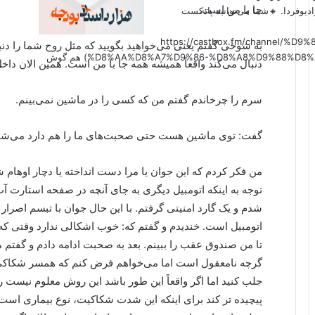
جا با من است.
دیوفردا. 🔸شما می‌توانید پادکست
(https://castbox.fm/channel
به شوخی گفتم یعنی می‌خواهید بگویید که مثل روح شما را دنب
%D8%AA%D8%A7%D9%86-%D8%A8%D9%88%D8%AF%D8%AC%D9%87-id6179207?country=us&nojump=1) هم گوش
دنبال می‌کند واقعاً همیشه همه جا با من است. همین الان دا
سرم را چرخاندم گفتم من که کسی را در ماشین نمی‌بینم.
گفت: توی ماشین هست حتی صحبت‌های ما را هم دارد می‌شن
من فکر کردم که این جوان یا مرا دست انداخته یا دچار اوهام ش
توجه به اینکه اتومبیل دیگری به جای آنچه در صفحه استارت آ
شدم و یک گارد امنیتی گرفتم. با این حال جوان با تبسم اص
اتومبیل است. خندیدم و گفتم که: خوب اشکالی ندارد وقتی که
تا من صندوق عقب را ببینم. بعد به صحبت ادامه دادم و گفتم
گرچه نامعقول است اما می‌خواهم فرض کنم که همسر شکاکی دار
جلب کنید اما اگر واقعاً این طور باشد این روش معلوم نیست
پیچیده تر کند برای اینکه این شدت شکاکیت، نوع بیماری است. 