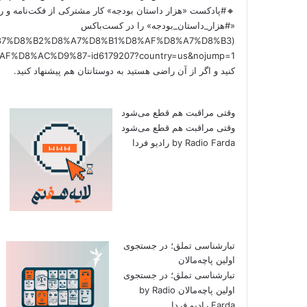
🔸#پادکست «هزار داستان بودجه» کار مشترکی از فکت‌نامه و را
«#هزار_داستان_بودجه» را در کست‌باکس
/%D9%87%D8%B2%D8%A7%D8%B1%D8%AF%D8%A7%D8%B3
کنید و اگر از آن راضی هستید به دوستانتان هم پیشنهاد کنید.
وقتی مراقبت هم قطع می‌شود
وقتی مراقبت هم قطع می‌شود
by Radio Farda رادیو فردا
تبارشناسی تملق؛ در جستجوی
اولین‌ پاچه‌مالان
تبارشناسی تملق؛ در جستجوی
اولین‌ پاچه‌مالان by Radio
Farda رادیو فردا