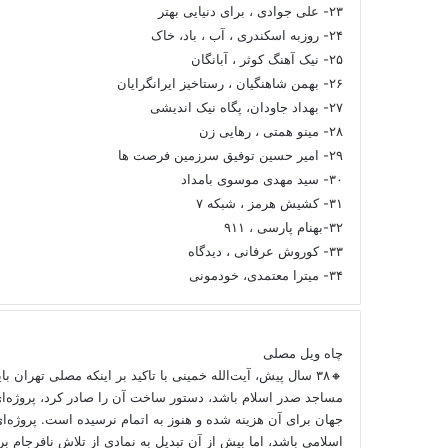
۲۳- علی جوادی ، برای دنیایی بهتر
۲۴- روزبه اسکندری ، آب ، باد، خاک
۲۵- نیک آهنگ کوثر ، آبانگان
۲۶- بهمن شاهنگیان ، رستاخیز ایرانگرایان
۲۷- بهداد جاودان، پگاه نیک اندیشی
۲۸- مینو همتی ، رهایی زن
۲۹- امیر حسین توفیق سرزمین فرصت ها
۳۰- سید مهدی موسوی بامداد
۳۱- کشیش هرمز ، شبکه ۷
۳۲-بهنام پارسی ، ۹۱۱
۳۳- کوروش عرفانی ، دیدگاه
۳۴- میترا معتمدی، خودمونی
چاه ویل مصلی
🔸۳۸ سال پیش، آیت‌الله خمینی با تاکید بر اینکه مصلی تهران ب
مساجد صدر اسلام باشد، دستور ساخت آن را صادر کرد، پروژه‌ا
جهان برای آن هزینه شده و هنوز به اتمام نرسیده است. پروژه‌ای
اسلامی باشد، اما بیش از آن تبدیل به نمادی از تلاش نافرجام 