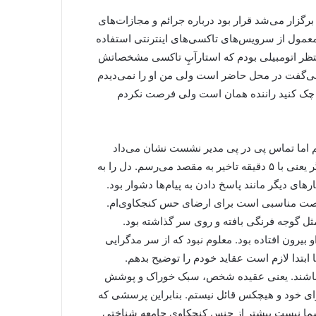
زار می‌شد قرار بود درباره جرائم و مجازات‌های
معمول از سرویس‌های تاکسی‌های اینترنتی استفاده
نتظر اتومبیلی بودم که استارآپِ تاکسی مشخصاتش
 می‌گفت در محل حاضر است ولی من او را نمی‌دیدم
ا چک کنید راننده همان است ولی فرصت نکردم
اما تماس پی در پی مدیر نشست نشان می‌داد
تاخیر جایز نیست. وِیز، نشان می‌داد یک ساعت و ۱۵ دقیقه دیگر یعنی با ۵ دقیقه تاخیر به مقصد می‌رسم. دل را به
رهای دیگر مانند پاسخ دادن به پیام‌ها دشوار بود.
 فرصت مناسبی است برای ارضای حس کنجکاوی‌ام.
ود ۲۲ تا ۲۳ سال. موهایش را مثل گوجه فرنگی بافته و روی سر گذاشته بود.
بیرون افتاده بود. معلوم نبود که از سر مدگرایی
 ابتدا لازم است عقاید خودم را توضیح بدهم.
اد باشند. یعنی عقیده شخص، سبک خوراک و پوشش
ی خود و هیچکس قائل نیستم. بنابراین پرسشی که
ا نیست بیشتر از جنس کنجکاوی جامعه شناختی