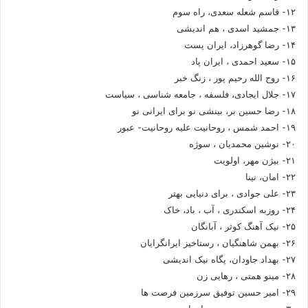
۱۲- قاسم شعله سعدی، راه سوم
۱۳- جمشید اسدی ، هم اندیشی
۱۴- رضا گوهرزاد، ایران پست
۱۵- سعید احمدی ، ایران پاد
۱۶- روح الله رحیم پور ، زنگ خبر
۱۷- جلال ایجادی، فلسفه ، جامعه شناسی ، سیاست
۱۸- رضا حسین بر، بینشی نو برای ایرانی نو
۱۹- احمد شمس ، روحانیت علیه روحانیت- عبور
۲۰- نوشین محمدیان ، سوژه
۲۱- بیژن مهر، اولویت
۲۲- امان، نینا
۲۳- علی جوادی ، برای دنیایی بهتر
۲۴- روزبه اسکندری ، آب ، باد، خاک
۲۵- نیک آهنگ کوثر ، آبانگان
۲۶- بهمن شاهنگیان ، رستاخیز ایرانگرایان
۲۷- بهداد جاودان، پگاه نیک اندیشی
۲۸- مینو همتی ، رهایی زن
۲۹- امیر حسین توفیق سرزمین فرصت ها