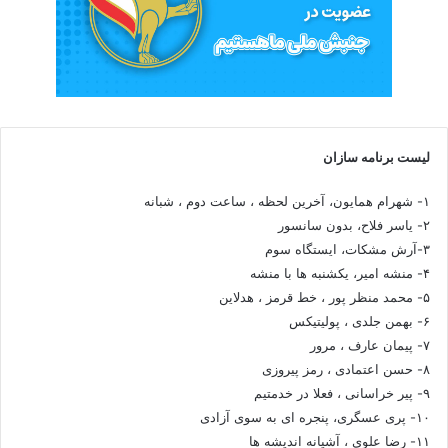
لیست برنامه سازان
۱- شهرام همایون، آخرین لحظه ، ساعت دوم ، شبانه
۲- یاسر فلاح، بدون سانسور
۳-آرش مشکات، ایستگاه سوم
۴- منشه امیر، یکشنبه ها با منشه
۵- محمد منظر پور ، خط قرمز ، هدلاین
۶- بهمن جلدی ، پولیتیکس
۷- پیمان عارف ، مرور
۸- حسن اعتمادی ، رمز پیروزی
۹- پیر خراسانی ، فعلا در خدمتیم
۱۰- پری عسگری، پنجره ای به سوی آزادی
۱۱- رضا علوی ، آشیانه اندیشه ها