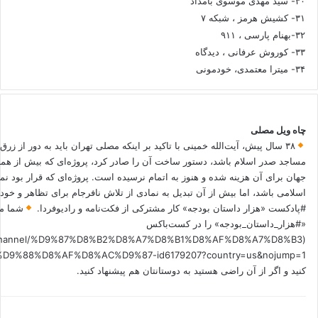
۳۰- سید مهدی موسوی بامداد
۳۱- کشیش هرمز ، شبکه ۷
۳۲-بهنام پارسی ، ۹۱۱
۳۳- کوروش عرفانی ، دیدگاه
۳۴- میترا معتمدی، خودمونی
چاه ویل مصلی
۳۸ سال پیش، آیت‌الله خمینی با تاکید بر اینکه مصلی تهران باید به دور از زرق
مساجد صدر اسلام باشد، دستور ساخت آن را صادر کرد، پروژه‌ای که بیش از هم
جهان برای آن هزینه شده و هنوز به اتمام نرسیده است. پروژه‌ای که قرار بود نم
اسلامی باشد، اما بیش از آن تبدیل به نمادی از تلاش نافرجام برای تظاهر و خ
#پادکست «هزار داستان بودجه» کار مشترکی از فکت‌نامه و رادیوفردا.
شما می
«#هزار_داستان_بودجه» را در کست‌باکس
.fm/channel/%D9%87%D8%B2%D8%A7%D8%B1%D8%AF%D8%A7%D8%B3
کنید و اگر از آن راضی هستید به دوستانتان هم پیشنهاد کنید.