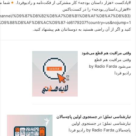
#پادکست «هزار داستان بودجه» کار مشترکی از فکت‌نامه و رادیوفردا.
شما می
«#هزار_داستان_بودجه» را در کست‌باکس
.fm/channel/%D9%87%D8%B2%D8%A7%D8%B1%D8%AF%D8%A7%D8%B3
کنید و اگر از آن راضی هستید به دوستانتان هم پیشنهاد کنید.
وقتی مراقبت هم قطع می‌شود
وقتی مراقبت هم قطع
می‌شود by Radio Farda
رادیو فردا
تبارشناسی تملق؛ در جستجوی اولین‌ پاچه‌مالان
تبارشناسی تملق؛ در جستجوی اولین‌
پاچه‌مالان by Radio Farda رادیو فردا