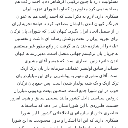
مسئولیت دارد با چنین ترکیبی اگرشاهزاده با احمد رافت هم
مصاحبه نمی کرد معلوم بود که او با شورای تجزیه ایران
همکاری دارد. لازم به ذکر است که احمد رافت هم به عنوان
خبرنگار کیهان لندن با ایشان مصاحبه کرد تا «بله» تجزیه ایران
را از سمبل اتحاد ایران بگیرد. کیهان لندن که شورای پان ترکان
برای تجزیه ایران را تحت پوشش رسانه ای داشت و نخستین
«بله» را از شازده خندان ما گرفت در واقع بطور غیر مستقیم
به جریان پان ترکیسم جهانی متصل است. مدیر رسانه کیهان
لندن خانم نازنین انصاری است که همسر آقای مشیری،
حسابدار سابق اولیشر عثمانف سرمایه دار پان ترک ازبک
است. آقای مشیری متهم به پولشویی برای این میلیاردر پان
ترک ازبک و یک شبه پولدار شدن است. پس جمع پان ترکان
خوب در این شورا جمع است. همچنین بیعت ویدیویی مبارزان
دروغین سیاسی داخل کشور مانند بسیجی سابق و هیپی امروز
حشمت طبرزدی با این شورا نشان می دهد که متاسفانه
عناصری خائن از سازمانهای اطلاعاتی کشور با این شورا
همکاری دارند که این آقا آشکارا و بدون محدودیت به این شورا
وصل می‌شود و از داخل ایران با ایرانستیزان بیعت می کند.