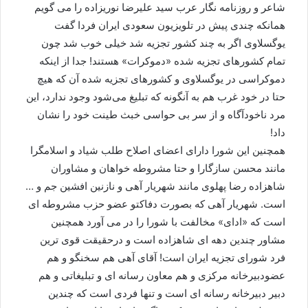
شاعر و روزنامه نگار عرب سید علیرضا نوریزاده را می گویم
همانکه چندی پیش در تلویزیون سعودی ایران فردا گفت
یوگسلاوی اگر به چند کشور تجزیه شد خیلی خوب شد چون
تمام کشورهای تجزیه شده «دموکرات» هستند! جدا از اینکه
دموکراسی در یوگسلاوی و کشورهای تجزیه شده آن که هیچ
حتا در خود غرب هم به آنگونه که تبلیغ می‌شود وجود ندارد، این
مرد ناخودآگاه و از سر بی حواسی خبث طینت خود را نشان
داد!
همچنین این شورا دارای اعضای اصلاح طلب شیاد و اسلامگرا
مانند محسن سازگارا و حتا مشروطه خواهان و مشاوران
شاهزاده رضا پهلوی مانند شهریار آهی و نازنین افشین جم و …
است. شهریار آهی که بصورت دفاکتو عضو حزب مشروطه ای
است که «ادای» مخالفت با شورا را در می آورد همچنین
مشاور چندین دهه ای شاهزاده است و درحقیقت قوی ترین
فرد شورای تجزیه ایران است! آقای آهی هم سخنگو و هم
عضودبیرخانه مرکزی و هم معاون رسانه ای و تبلیغاتی و هم
دبیر دبیرخانه رسانه ای است و تنها فردی است که چندین