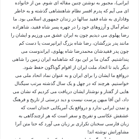
ایرانی)، مجبور به نوشتن چنین مقاله ای شوم. من از خانواده
ای می آیم که پدرم افسر نظام شاهنشاهی گذشته و به خاطر
وفاداری به شاه فقید سالها در زندان جمهوری اسلامی بود. ما
تمام آمال و آرزوهای خود را در چهره پسر شاه فقید، شاهزاده
رضا پهلوی می دیدیم چون به ایران عشق می ورزیم و ایشان را
مانند پدر بزرگشان، رضا شاه بزرگ ایرانپرست یا دست کم
چون پدر فقیدشان محمدرضا شاه پهلوی، ایراندوست می
پنداشتیم. گمان ما بر این بود که شاهنامه ایران زمین را شاهی
دیگر باید تا اتحاد ملت ایران از اقوام گوناگون حفظ شود.
درواقع ما ایشان را برای ایران و به عنوان نماد اتحاد ملی می
خواستیم. هرچند که در چهل و یک سال گذشته مرتب سیگنال
هایی از گفتار و نوشتار ایشان دریافت می کردیم که نشان می
داد، این آقا میهن پرست نیست و دید درستی از تاریخ و فرهنگ
و تمدن ایرانی ندارد و درواقع یک آمریکایی خندان است که
عشقش عکاسی و تفریح و سفر است که هر ازچندگاهی به
زبان فارسی سخنان تکراری بر زبان می آورد که حتا متن آنرا
مشاورانش نوشته اند!