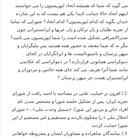
می گوید که شما که همیشه اتحاد اپوزیسیون را می خواستید
اینهم اتحاد حالا حمایت کنید! یکی هم نیست که به این شازده
خندان بگوید که کدام اپوزیسیون؟ کدام اتحاد؟ شورایی که تماما
ﺍز تجزیه طلبان و پان ترکان و پان عربها و ایرانستیزانی چون
صدرالاشرافی تشکیل شده است را شما اپوزیسیون می نامید؟
مگر نه که شما معتقد به حضور همه هستید پس ملیگرایان و
میهن پرستان و ناسیونالیست ها و ایرانگرایان در کجای
دموکراسی همایونی قراردارند؟ در دموکراسی که عکاسی
مانند شما آنرا تعریف می کند جای همه خائنین و مزدوران و
ایرانستیزان هست جز میهن پرستان ؟
２) افزون بر حمایت علنی در مصاحبه با احمد رافت ﺍز شورای
تجزیه ایران، پس از تشکیل جلسه شورا و مشخص شدن نام
افراد خائن و مزدور این شورا، «سمبل وحدت ملی» ، « شورای
انحلال ملی » را محکوم نکردند و مستقیم و غیر مستقیم از این
شورا حمایت کردند.
３) نمایندگان شاهزاده و مشاوران ایشان و مشروطه خواهانی