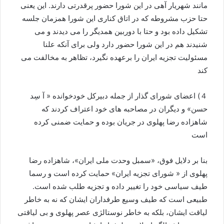
مانند شهریار آهی در این شورا حضور پرقدرتی دارند. این یعنی
حتا حزب مشروطه که در اتاق کناری این شورا همزمان جلسه
تشکیل داده بود و حتا با دوربین همدیگر را می دیدند و می
شنیدند هم در این شورا حضور دارد ولی برای آنکه علنا
مسئولیت تجزیه ایران را برعهده نگیرد، تظاهر به مخالفت می
کند
４) اعضای شورای گذار از جمله دبیرکل خودخوانده « آ سِد
حسن» و دیگران در مصاحبه های خود اعتراف کردند که
شاهزاده رضا پهلوی در جریان بوده و حمایت ضمنی کرده
است
بنا بر دلایل فوق، «سمبل وحدت ملی ایران»، شاهزاده رضا
پهلوی از « شورای تجزیه ایران» حمایت کرده است و رسما
طیف سیاسی خود را تغییر داده و تجزیه طلب شده است.
طبیعی است که طیف وسیع طرفداران ایشان که نه به خاطر
لیاقت ایشان، بلکه به خاطر نوستالژی عصر پهلوی و بی لیاقتی