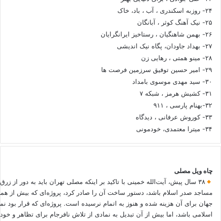
۲۴- روزبه اسکندری ، آب ، باد، خاک
۲۵- نیک آهنگ کوثر ، آبانگان
۲۶- بهمن شاهنگیان ، رستاخیز ایرانگرایان
۲۷- بهداد جاودان، پگاه نیک اندیشی
۲۸- مینو همتی ، رهایی زن
۲۹- امیر حسین توفیق سرزمین فرصت ها
۳۰- سید مهدی موسوی بامداد
۳۱- کشیش هرمز ، شبکه ۷
۳۲-بهنام پارسی ، ۹۱۱
۳۳- کوروش عرفانی ، دیدگاه
۳۴- میترا معتمدی، خودمونی
چاه ویل مصلی
۳۸ سال پیش، آیت‌الله خمینی با تاکید بر اینکه مصلی تهران باید به دور از زرق
مساجد صدر اسلام باشد، دستور ساخت آن را صادر کرد، پروژه‌ای که بیش از هم
جهان برای آن هزینه شده و هنوز به اتمام نرسیده است. پروژه‌ای که قرار بود نم
اسلامی باشد، اما بیش از آن تبدیل به نمادی از تلاش نافرجام برای تظاهر و خ