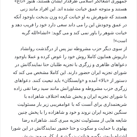
جمهوری اشغالگر اسلامی طرفدار ایشان هستند، هنوز «داغ»
هستند و متوجه عمق خیانت نشده اند. این افراد مانند زنی
هستند که شوهرش به او خیانت کرده وزن بدبخت باوجود آنکه
در عمق وجودش این را می داند سعی دارد خود را فریب دهد و
خیانت شوهر را باور نمی کند و می گوید: «انشاءالله گربه
است»!
از سوی دیگر حزب مشروطه نیز پس از درگذشت روانشاد
داریوش همایون کاملا روش خود را عوض کرده و عملا باوجود
دعواهای ظاهری و زرگری با تجزیه طلبان حتا نمایندگانش در
شورای تجزیه ایران حضور دارند. این کاملا مشخص می کند که
دستور از «بالا» آمده و «وابستگان» باید تبعیت کنند. دعواهای
زرگری حزب مشروطه و مشاورانش مانند سید رضا تقی زاده
با شورای تجزیه ایران و پخش شایعه اختلاف شاهزاده با
شریعتمداری برای آنست که با عوامفریبی زیر بار مسئولیت
سنگین تجزیه ایران نروند و خود و شاهزاده را با پخش چنین
شایعه هایی از مسئولیت تجزیه مبری کنند. شاهزاده رضا
پهلوی با حمایت و سکوت و حتا حضور نمایندگانش در این شورا
اشتباه یا بهتر بگویم خیانت بزرگ‌تری از کار مرموز پدرش