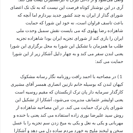
آری در این نوشتار کوتاه فرصت این نیست که به تک تک اعضای
شورای گذار از ایران به چند کشور جدید بپردازم اما آنچه که
باعث تاسف فراوان است، نه خود این شورا که حمایت
شاهزاده رضا پهلوی که می بایست نقش سمبل وحدت ملی
ایران را بازی کند از شورای تجزیه ایران بود! شاهزاده تجزیه
طلب ما همزمان با تشکیل این شورا به محل برگزاری این شورا
یعنی لندن سفر می کند و به چهار دلیل آشکار زیر از این شورا
حمایت می کند:
１) در مصاحبه با احمد رافت روزنامه نگار رسانه مشکوک
کیهان لندن که بوسیله خانم نازنین انصاری همسر آقای مشیری
کارگذار سرمایه دار پان ترک ازبکستان که مقیم روسیه است
یعنی اولیشر عثمانف مدیریت می‌شود، آشکارا از تشکیل این
شورای پان ترک حمایت می کند. در این مصاحبه شاهزاده از
روش سید علیرضا نوری زاده استفاده می کند یعنی با خنده و
مهربانی و یکی به نعل و یکی به میخ زدن سم تجزیه را با عسل
سخن و لبخند ملیح به خورد مردم ساده دل می دهد و آشکارا