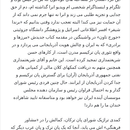
تلگرام و اینستاگرام شخصی ام ویدیو انرا گذاشته ام، دم از حق
جدایی و تجزیه طلبی می زند و انرا نه تنها جرم نمی داند که از
آن حمایت نیز می کند! البته تعجب ندارد وقتی بدانیم که «برندا
شیفر» افسر اطلاعاتی اسرائیل و پژوهشگر دانشگاه جزوئیتی
«جورج تاون» در واشینگتن در مقدمه کتاب جدیدش «مرزها و
برادری» که به ایران و چالش هویت آذربایجانی می پردازد و در
واقع تئوری پان ترکیسم مدرن است، از کارهای حسن
شریعتمداری تمجید کرده است. این خانم و آقای شریعتمداری
همچنین متهم به دریافت کمکهای کلان مالی از کمپانی های
نفتی جمهوری آذربایجان (آران) برای گسترش پان ترکیسم و
جدا کردن آذربایجان از ایرانند. حال چنین فردی رئیس شورای
گذار و به احتمال فراوان رئیس و سازمان دهنده مجلس
موسسان آینده ایران نیز خواهد بود و متاسفانه تایید شاهزاده
خندان ما را هم دارد!
کمدی تراژیک شورای پان ترکان، کمالش را در «مشاور
فرهنگی» اش می یابد، آنجا که یک پان ترک و پان عرب دیگر که