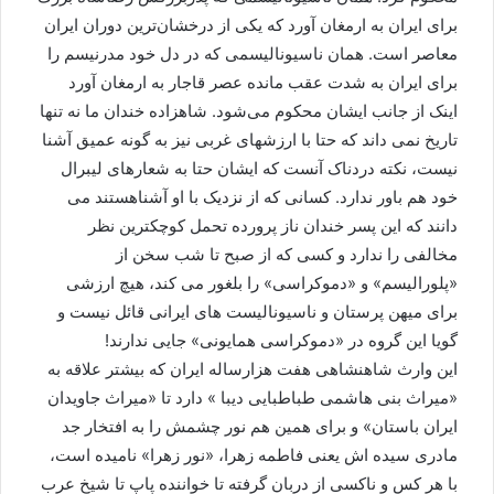
برای ایران به ارمغان آورد که یکی از درخشان‌ترین دوران ایران
معاصر است. همان ناسیونالیسمی که در دل خود مدرنیسم را
برای ایران به شدت عقب مانده عصر قاجار به ارمغان آورد
اینک از جانب ایشان محکوم می‌شود. شاهزاده خندان ما نه تنها
تاریخ نمی داند که حتا با ارزشهای غربی نیز به گونه عمیق آشنا
نیست، نکته دردناک آنست که ایشان حتا به شعارهای لیبرال
خود هم باور ندارد. کسانی که از نزدیک با او آشناهستند می
دانند که این پسر خندان ناز پرورده تحمل کوچکترین نظر
مخالفی را ندارد و کسی که از صبح تا شب سخن از
«پلورالیسم» و «دموکراسی» را بلغور می کند، هیچ ارزشی
برای میهن پرستان و ناسیونالیست های ایرانی قائل نیست و
گویا این گروه در «دموکراسی همایونی» جایی ندارند!
این وارث شاهنشاهی هفت هزارساله ایران که بیشتر علاقه به
«میراث بنی هاشمی طباطبایی دیبا » دارد تا «میراث جاویدان
ایران باستان» و برای همین هم نور چشمش را به افتخار جد
مادری سیده اش یعنی فاطمه زهرا، «نور زهرا» نامیده است،
با هر کس و ناکسی از دربان گرفته تا خواننده پاپ تا شیخ عرب