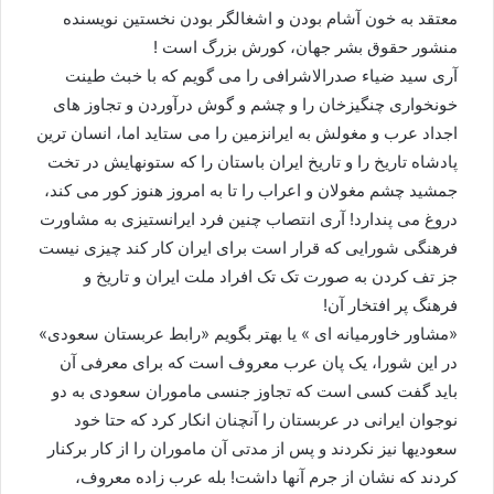
معتقد به خون آشام بودن و اشغالگر بودن نخستین نویسنده
منشور حقوق بشر جهان، کورش بزرگ است !
آری سید ضیاء صدرالاشرافی را می گویم که با خبث طینت
خونخواری چنگیزخان را و چشم و گوش درآوردن و تجاوز های
اجداد عرب و مغولش به ایرانزمین را می ستاید اما، انسان ترین
پادشاه تاریخ را و تاریخ ایران باستان را که ستونهایش در تخت
جمشید چشم مغولان و اعراب را تا به امروز هنوز کور می کند،
دروغ می پندارد! آری انتصاب چنین فرد ایرانستیزی به مشاورت
فرهنگی شورایی که قرار است برای ایران کار کند چیزی نیست
جز تف کردن به صورت تک تک افراد ملت ایران و تاریخ و
فرهنگ پر افتخار آن!
«مشاور خاورمیانه ای » یا بهتر بگویم «رابط عربستان سعودی»
در این شورا، یک پان عرب معروف است که برای معرفی آن
باید گفت کسی است که تجاوز جنسی ماموران سعودی به دو
نوجوان ایرانی در عربستان را آنچنان انکار کرد که حتا خود
سعودیها نیز نکردند و پس از مدتی آن ماموران را از کار برکنار
کردند که نشان از جرم آنها داشت! بله عرب زاده معروف،