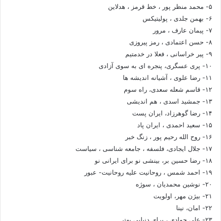
۵- محمد منظر پور ، خط قرمز ، هدلاین
۶- بهمن جلدی ، پولیتیکس
۷- پیمان عارف ، مرور
۸- حسن اعتمادی ، رمز پیروزی
۹- پیر خراسانی ، فعلا در خدمتیم
۱۰- پری عسگری، پنجره ای به سوی آزادی
۱۱- رضا علوی ، آشیانه اندیشه ها
۱۲- قاسم شعله سعدی، راه سوم
۱۳- جمشید اسدی ، هم اندیشی
۱۴- رضا گوهرزاد، ایران پست
۱۵- سعید احمدی ، ایران پاد
۱۶- روح الله رحیم پور ، زنگ خبر
۱۷- جلال ایجادی، فلسفه ، جامعه شناسی ، سیاست
۱۸- رضا حسین بر، بینشی نو برای ایرانی نو
۱۹- احمد شمس ، روحانیت علیه روحانیت- عبور
۲۰- نوشین محمدیان ، سوژه
۲۱- بیژن مهر، اولویت
۲۲- امان، نینا
۲۳- علی جوادی ، برای دنیایی بهتر