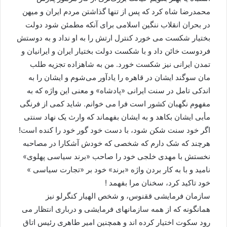
محمدرضا شاه کرد که پس از تنها گذاشتن مردم ایران و میهن
در بحران انقلاب ننگین اسلامی برای آنکه مطمئن شود دولت
بختیار شکست می خورد کنترل ارتش را به او نداد و به دوستش
فردوست خائن داد و با شکست دولت بختیار ایران و ایرانیان و
تمدن ایرانی نیز شکست خورد. من به شاهزاده تجزیه طلب
مان سوگند ایشان در قاهره را یادآور می‌شوم و ایشان را به
اندکی تامل در سنت ایرانی «پادشاه» و معنی این واژه که به
مفهوم نگهبان کشور است فرا می خوانم. شاید کمی از فرنگی
مأبی ایشان بکاهد و به ایشان بفهماند که وارث یک نهاد سنتی
اگر خود سنت شکن شود، با دست خود گور خود را کنده است!
هرچند که شک دارم که شخصی که خودش آشکارا در مصاحبه
نخستش با مهدی خلجی خود را صاحب «برند سیاسی پهلوی»
نامید و با به کار بردن واژه «برند» خود بر «تجارت سیاسی »
خود تاکید کرد، سخنان مرا بفهمد !
سازمان فرمایشی ققنوس، و شخص الهیار کنگرلو نیز
همانگونه که از همه سازمانهای فرمایشی و درباری انتظار می
رود سکوت اختیار کرده اند و همچنین امیر طاهری رئیس اتاق