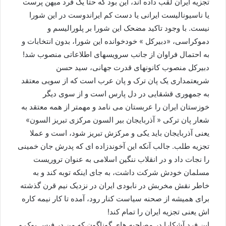
تجزیه ایران لقب داده اند، این بود که حتا یک فرد میهن پرست
یا ناسیونالیست ایرانی یا دست کم ایراندوست در این شورا
نیست. با وجود تاکید مضحک این شورا بر پلورالیسم و
دموکراسی، «دبیرکل » خودخوانده این شورا، بدون انتخابات و
به احتمال فراوان از جانب سرویسهای اطلاعاتی منصوب شد!
دبیرکل منصوب کانونهای قدرت جهانی، سید حسن
شریعتمداری یک پان ترک و پان عرب است که از سویی معتقد
به جمهوری قشقایی در دل پارس است و از سوی دیگر
خوزستان ایران را عربستان می نامد و مهمتر از همه معتقد به
شعار پان ترکی « آذربایجان بیر السون مرکزی تبریز السون»
یعنی آذربایجان باید یکی و مرکزش تبریز شود، است و عملا
تجزیه طلب. جالب آنکه این آخوندزاده ای که پدرش جان خمینی
را نجات داد و در انقلاب ننگین اسلامی به عنوان تروریست
مسلمان خودش شرکت داشت، به جای اینکه توبه کند و به
خاطر نقش مخربش در نابودی ایران در نزدیک نیم قرن گذشته
برای همیشه از صحنه سیاست کنار رود، آمده تا کار نیمه کاره
اش یعنی تجزیه ایران را تمام کند!
این فرد آشکارا در مصاحبه های گوناگون که من در فیس بوک و