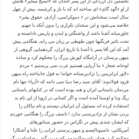
نخستین دل آزردگی از این پسر خندان که «ایمیج میکیر» هایش
از او «گود گای» ای ساخته اند که با ناز و کرشمه، بیش از چهل
سال است سخنانش در « دموکراسی، آزادی، حقوق بشر»
خلاصه می‌شود و این سخنان تکراری را بدون آنکه با جهنم
خاورمیانه آشنا باشد از واشنگتن و لندن و پاریس نادانسته و
تحت تاثیر فرنگیها چون طوطی بر زبان می راند، هنگامی پیش
آمد که این آقا پسر نا آشنا با تاریخ ایران، گردهمایی گروهی از
میهن پرستان در آرامگاه کورش بزرگ را محکوم کرد و ساده
لوحانه شعار « ما آریایی هستیم عرب نمی پرستیم » مردم
دلاور ایرانزمین را نژادپرستانه خواند! به قول جانباخته راه میهن
فرود فولادوند؛ آقای سید رضا دیبا نمی دانند که «آریا» تنها نام
مردمان باستانی ایران و هند بوده است که در کتابهای باستانی
ریگ ودا و اوستا آمده است و اگر کسانی در اروپا از این نام بد
استفاده کرده اند مسئول آن ایرانیان نیستند و نام نیاکان را
بردن نشان از نژادپرستی ندارد ! تاسف بزرگ را هنگامی خوردم
که ایشان چندی پیش در تگزاس در حضور سناتورهای
آمریکایی، ناسیونالیسم و میهن پرستی ایرانی را علنا و آشکارا
محکوم کرد. همان ناسیونالیسمی که پدربزرگش رضاشاه بزرگ