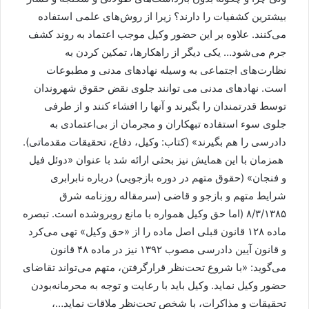
بیشترین کشفیات را دارند؟ زیرا از روش‌های ‏علمی استفاده
می‌کنند. علاوه بر این حضور وکیل موجب اعتماد به روند کشف
جرم می‌شود… یکی دیگر از راهکارها، تمکین کردن به
نظارت‌های اجتماعی به وسیله نهادهای مدنی و مطبوعات
است. نهادهای مدنی ‏می توانند جلوی نقض حقوق شهروندان
توسط قدرتمندان را بگیرند و آنها را افشاء کنند و از طرفی
جلوی سوء استفاده ‏تبهکاران و مجرمان از بی‌اعتمادی به
دادرسی را هم بگیرند» (کتاب: وکیل، دفاع، تحقیقات مقدماتی).
‏ همزمان با این همایش نیز بحثی ارائه شد با عنوان «دوئل فیل
و فنجان» (حقوق متهم در دوره بازجویی) درباره نابرابری
شرایط متهم و بازجو و قاضی (سرمقاله روزنامه شرق
۸/۳/۱۳۸۵ (اما حق وکیل همواره با مانع روبروشده است. تبصره
ماده ۱۲۸ قانون قبلی اصل ماده را از «حق وکیل» تهی می‌کرد
و قانون آیین دادرسی مصوب ۱۳۹۲ نیز در ماده ۴۸ قانون
می‌گوید: «با شروع تحت‌نظر قرارگرفتن، متهم می‌تواند تقاضای
حضور وکیل نماید. وکیل باید با رعایت و توجه به محرمانه‌بودن
تحقیقات و مذاکرات، با شخص تحت‌نظر ملاقات نماید…،