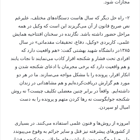
مجازات شود.
۲- راه حل دیگر که سال هاست دستگاه‌های مختلف، علیرغم
نص صریح قانون از آن می‌گریزند این است که وکیل در همه
مراحل حضور داشته باشد. نگارنده در سخنان افتتاحیه همایش
علمی، کاربردی «وکیل، دفاع، تحقیقات مقدماتی» در سال
۱۳۸۵در دانشگاه شهید بهشتی گفت: «هم واقعیت دارد که
افرادی تحت فشار و شکنجه اقرار کاذب می‌نمایند تا نجات یابند
و هم واقعیت دارد که برخی ‏مجرمان با ادعای شکنجه شدن و
انکار اقرار، پرونده را با مشکل مواجه می‌سازند. ما در هر دو
مورد هم گزارش ‏دریافت‌کرده‌ایم و هم مشاهداتی در زندان
داشته‌ایم. ‏ واقعاً در برابر چنین معضلی تکلیف چیست؟ نه روش
شکنجه جوابگوست نه رها کردن متهم و پرونده را به دست
امیال ‏او سپردن. ‏
امروزه از روش‌ها و فنون علمی استفاده می‌کنند. در بسیاری
از کشورهای پیشرفته نیز قتل و سایر جرائم به وقوع ‏می‌پیوندد
ولی چرا و چگونه بدون بازداشت‌های طولانی و شکنجه و فشار