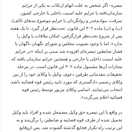
تبصره- اگر شخص به علت اتهام ارتکاب به یکی از جرایم
سازمان‌یافته یا جرایم علیه امنیت داخلی یا خارجی کشور،
سرقت، موادمخدر و روانگردان یا جرایم موضوع بندهای (الف)،
(ب) و (پ) ماده ۳۰۲ این قانون، تحت‌نظر قرار گیرد، تا یک هفته
پس از شروع تحت‌نظر قرارگرفتن، امکان ملاقات با وکیل را
ندارد». اما با وجود تصویب مجلس و شورای نگهبان ناگهان با
فشار ضابطین تبصره‌ای افزوده شد مبنی بر اینکه «در جرایم
علیه امنیت داخلی یا خارجی و همچنین جرایم سازمان یافته که
مجازات آن‌ها مشمول ماده ۳۰۲ این قانون است، در مرحله
تحقیقات مقدماتی طرفین دعوی، وکیل یا وکلای خود را از بین
وکلای رسمی دادگستری که مورد تایید رئیس قوه قضائیه باشد،
انتخاب می‌نمایند. اسامی وکلای مزبور توسط رئیس قوه
قضائیه اعلام می‌گردد».
در واقع با این تبصره حق وکیل مضمحل شده و افراد باید وکیل
تحمیل شده از طرف قوه قضاییه و ضابطین را برگزینند و به
این ترتیب راه تکرار فجایع گذشته گشوده شد. پس ازوقایع