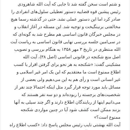
و شتم است سخن گفته شد تا جایی که آیت الله شاهرودی
رئیس پیشین قوه قضاییه دستور تعطیلی سلول‌های انفرادی را
صادر کرد اما این دستور عملی نشد. حتی در گذشته رسما هیچ
مخالفتی برنینگیخت و توجیه شد. این مسئله در آغاز انقلاب و
در مجلس خبرگان قانون اساسی هم مطرح شد به گونه‌ای که
در سی‌امین جلسه بررسی نهایی قانون اساسی به ریاست آیت
الله منتظری در تاریخ ۳ مهر ۱۳۵۸ به هنگام بررسی و تصویب
اصل منع شکنجه در قانونی اساسی (اصل ۳۸)، آیت الله
مشکینی گفت: «شکنجه به هر نحو برای گرفتن اقرار یا کسب
اطلاع ممنوع است ما معتقدیم که این یک امر غیر اسلامی و
غیر انسانی است و رأی هم به این می‌دهیم ولی بعضی از
مسائل باید مورد توجه قرار گیرد مثل اینکه احتمالا چند نفر از
شخصیت‌های برجسته را ربوده‌اند و دو سه نفر هستند که
می‌دانیم اینها از ربایندگان اطلاع دارند و اگر چند سیلی به آنها
بزنند ممکن است کشف شود آیا در چنین مواردی شکنجه
ممنوع است؟»
آیت الله بهشتی نایب رئیس مجلس پاسخ داد: «کسب اطلاع راه