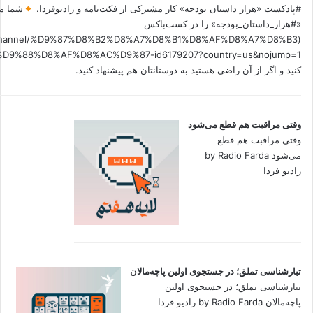
#پادکست «هزار داستان بودجه» کار مشترکی از فکت‌نامه و رادیوفردا.
شما می
«#هزار_داستان_بودجه» را در کست‌باکس
.fm/channel/%D9%87%D8%B2%D8%A7%D8%B1%D8%AF%D8%A7%D8%B3
کنید و اگر از آن راضی هستید به دوستانتان هم پیشنهاد کنید.
وقتی مراقبت هم قطع می‌شود
وقتی مراقبت هم قطع
می‌شود by Radio Farda
رادیو فردا
تبارشناسی تملق؛ در جستجوی اولین‌ پاچه‌مالان
تبارشناسی تملق؛ در جستجوی اولین‌
پاچه‌مالان by Radio Farda رادیو فردا