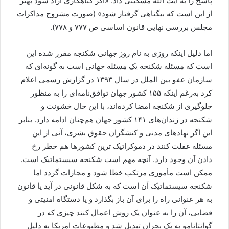
پاسخ را به ایت الله مشکینی داد: «اگر گناهکاری آزاد شود بهتر
از این است که بیگناهی گرفتار شود» (صورت مشروح مذاکرات
مجلس بررسی نهایی قانون اساسی ص ۷۷۷ و ۷۷۸).
اما دلیل اینکه روزی به نام روز جهانی شکنجه مقرر شده این
است که مسئله شکنجه یک مسئله جهانی است به گونه‌ای که
سازمان عفو بین الملل در سال ۱۳۹۳ در گزارش رسمی اعلام
کرد به‌رغم اینکه ۱۵۵ کشور جهان توافق‌نامه‌ای را به منظور
جلوگیری از شکنجه امضا کرده‌اند، با این حال خشونت و
شکنجه در زندان‌های ۱۴۱ کشور جهان هم‌چنان ادامه دارد. بنابر
این اگر نهادهای مدنی و کنشگران حقوق بشری، آنی از این
مسئله غفلت کنند در دموکراتیک ترین کشورها هم خطر رخ
دادن آن وجود دارد. آنچه مهم است شکنجه سیستماتیک است.
ممکن است مأموری مرتکب خطا شود و مجازات گردد اما
شکنجه سیستماتیک آن است که به شکل قانونی در آید یا قانون
به هر عنوانی راه را برای آن باز بگذارد و یا دستگاه امنیتی و
قضایی، آن را به عنوان یک روش اعمال کنند چیزی که در
گوانتانامو به یک بحران تبدیل شد و مطبوعات امریکا به دلیل