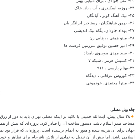
۲۳- علی جوادی ، برای دنیایی بهتر
۲۴- روزبه اسکندری ، آب ، باد، خاک
۲۵- نیک آهنگ کوثر ، آبانگان
۲۶- بهمن شاهنگیان ، رستاخیز ایرانگرایان
۲۷- بهداد جاودان، پگاه نیک اندیشی
۲۸- مینو همتی ، رهایی زن
۲۹- امیر حسین توفیق سرزمین فرصت ها
۳۰- سید مهدی موسوی بامداد
۳۱- کشیش هرمز ، شبکه ۷
۳۲-بهنام پارسی ، ۹۱۱
۳۳- کوروش عرفانی ، دیدگاه
۳۴- میترا معتمدی، خودمونی
چاه ویل مصلی
۳۸ سال پیش، آیت‌الله خمینی با تاکید بر اینکه مصلی تهران باید به دور از زرق
مساجد صدر اسلام باشد، دستور ساخت آن را صادر کرد، پروژه‌ای که بیش از هم
جهان برای آن هزینه شده و هنوز به اتمام نرسیده است. پروژه‌ای که قرار بود نم
اسلامی باشد، اما بیش از آن تبدیل به نمادی از تلاش نافرجام برای تظاهر و خ