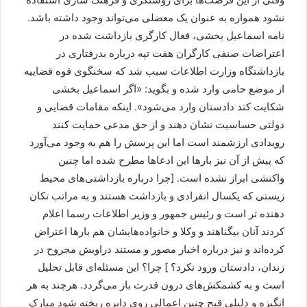
نشود همواره به عنوان یک معضلی می‌تواند وجود داشته باشد.
نامه اسماعیل بخشی، فعال کارگری بازداشت شده در
اعتراضات صنفی کارگران هفت تپه درباره بدرفتاری در
بازداشتگاه وزارت اطلاعات سبب شد که سخنگوی قوه قضاییه
از موضع حامی وارد شده و بگوید: «اگر اسماعیل بخشی
شکایت کند دادستان وارد می‌شود». اینکه مقامات قضایی و
دولتی حساسیت نشان دهند و از حق مدعی حمایت کنند
رویدادی ارزشمند است اما این پرسش را هم به وجود می‌آورد
که پیش از آن نیز بارها این ادعاها مطرح شده اما چنین
واکنشی ابراز نشده است. [چرا درباره بازداشتی‌های محیط
زیستی که یکسال انفرادی و بازداشت هستند و به مراتب تکان
دهنده تر است و رئیس جمهور و وزیر اطلاعات رسما اعلام
کردند آنان بیگناهند و وکلا و خانواده‌هایشان هم بارها اعتراض
کرده‌اند و نیز درباره اخبار مصور و مستند دراویش مجروح در
زندان، دادستان ورود نکرد؟ ] چرا؟ این مسئله‌ای قابل تحلیل
است و به کشمکش‌های درون قدرت باز می‌گردد. هرچند به هر
انگیزه و دلیلی قبح چنین اعمالی روی دایره ریخته شود مبارک