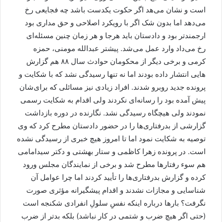
است و نشان می‌هد اگر حکوت یکدست باشد چه فجایعی رخ
می‌دهد اما بدون شک اگر با رویکرد اصلاحی و حق مداری بود
ارجمندتر بود و دادستان باید هرجا و هر زمان چنین مسئله‌ای
رخ می‌داد وارد عمل می‌شد. پیشتر عبدالله مومنی، حمزه
کرمی و برخی دیگر از محکومان حوادث سال ۸۸ هم گزارش
هایی انتشار داده بودند اما نه تنها رسیدگی نشد که با شکایت و
پرونده جدید روبرو شدند. افراد زیادی نیز مسائلی که برای‌شان
پیش آمده بود را رسانه‌ای نکردند ولی اقدام به شکایت رسمی
نمودند ولی هیچگاه رسیدگی نشد. نگارنده در دوره بازداشت
گزارشی از بدرفتاری‌ها را در حضور دادستان مطرح کرد که وی
توصیه به شکایت نمود اما تا امروز هیچ خبری از رسیدگی نشده
است. در پرونده زهرا کاظمی و ستار بهشتی و دکتر سیدامامی
هم سوء رفتارها مطرح شد و برخی از نمایندگان مجلس ورود
کرده و گزارش بدرفتاری‌ها را تأیید کردند اما چرا عوامل آن
شناسایی و مجازات نشدند و اقدام پیشگیرانه مؤثری صورت
نگرفت؟ بارها درباره اینکه نفسِ سلولِ انفرادی شکنجه است
(حتی اگر هیچ ضرب و شتمی در کار نباشد) بلکه بدتر از ضرب