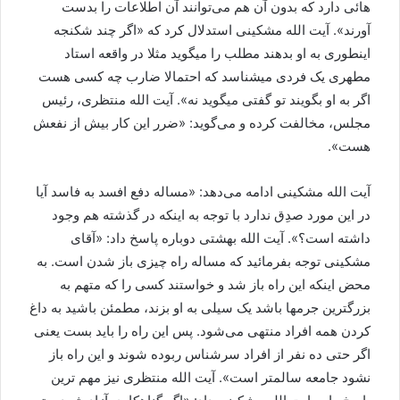
هائی دارد که بدون آن هم می‌توانند آن اطلاعات را بدست
آورند». آیت الله مشکینی استدلال کرد که «اگر چند شکنجه
اینطوری به او بدهند مطلب را میگوید مثلا در واقعه استاد
مطهری یک فردی میشناسد که احتمالا ضارب چه کسی هست
اگر به او بگویند تو گفتی میگوید نه». آیت الله منتظری، رئیس
مجلس، مخالفت کرده و می‌گوید: «ضرر این کار بیش از نفعش
هست».
آیت الله مشکینی ادامه می‌دهد: «مساله دفع افسد به فاسد آیا
در این مورد صدِق ندارد با توجه به اینکه در گذشته هم وجود
داشته است؟». آیت الله بهشتی دوباره پاسخ داد: «آقای
مشکینی توجه بفرمائید که مساله راه چیزی باز شدن است. به
محض اینکه این راه باز شد و خواستند کسی را که متهم به
بزرگترین جرمها باشد یک سیلی به او بزند، مطمئن باشید به داغ
کردن همه افراد منتهی می‌شود. پس این راه را باید بست یعنی
اگر حتی ده نفر از افراد سرشناس ربوده شوند و این راه باز
نشود جامعه سالمتر است». آیت الله منتظری نیز مهم ترین