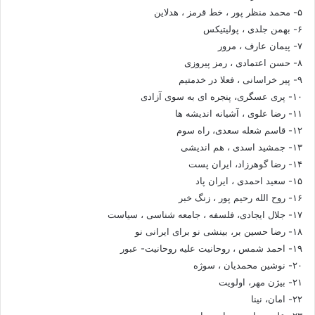
۵- محمد منظر پور ، خط قرمز ، هدلاین
۶- بهمن جلدی ، پولیتیکس
۷- پیمان عارف ، مرور
۸- حسن اعتمادی ، رمز پیروزی
۹- پیر خراسانی ، فعلا در خدمتیم
۱۰- پری عسگری، پنجره ای به سوی آزادی
۱۱- رضا علوی ، آشیانه اندیشه ها
۱۲- قاسم شعله سعدی، راه سوم
۱۳- جمشید اسدی ، هم اندیشی
۱۴- رضا گوهرزاد، ایران پست
۱۵- سعید احمدی ، ایران پاد
۱۶- روح الله رحیم پور ، زنگ خبر
۱۷- جلال ایجادی، فلسفه ، جامعه شناسی ، سیاست
۱۸- رضا حسین بر، بینشی نو برای ایرانی نو
۱۹- احمد شمس ، روحانیت علیه روحانیت- عبور
۲۰- نوشین محمدیان ، سوژه
۲۱- بیژن مهر، اولویت
۲۲- امان، نینا