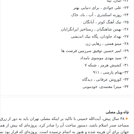
۲۲- امان، نینا
۲۳- علی جوادی ، برای دنیایی بهتر
۲۴- روزبه اسکندری ، آب ، باد، خاک
۲۵- نیک آهنگ کوثر ، آبانگان
۲۶- بهمن شاهنگیان ، رستاخیز ایرانگرایان
۲۷- بهداد جاودان، پگاه نیک اندیشی
۲۸- مینو همتی ، رهایی زن
۲۹- امیر حسین توفیق سرزمین فرصت ها
۳۰- سید مهدی موسوی بامداد
۳۱- کشیش هرمز ، شبکه ۷
۳۲-بهنام پارسی ، ۹۱۱
۳۳- کوروش عرفانی ، دیدگاه
۳۴- میترا معتمدی، خودمونی
چاه ویل مصلی
۳۸ سال پیش، آیت‌الله خمینی با تاکید بر اینکه مصلی تهران باید به دور از زرق
مساجد صدر اسلام باشد، دستور ساخت آن را صادر کرد، پروژه‌ای که بیش از هم
جهان برای آن هزینه شده و هنوز به اتمام نرسیده است. پروژه‌ای که قرار بود نم