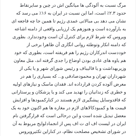
مرگ نسبت به آلودگی ها میانگین اش در چین و سایرنقاط
حدود ۲.۳٪ است، اما این نسبت در ایران به ۱۶٪ می رسد که
نشان می دهد بی مبالاتی عمدی رژیم تا همین جا چه فاجعه ای
به بارآورده است و هنوزهم یک ارزیابی واقعی از دامنه اشاعه
ویروس که شرط لازم برای کنترل آن است وجودندارد. بطوری
که دامنه انکار وتوطئه روانی انگاری آن ظاهرا برخی از
خوددست اندرکاران رژیم را هم فریفته است، بطوری که خود
هم یاوه های عادی بودن اوضاع را جدی گرفته اند، مثل معاون
وزیربهداشت و یا قالیباف و رئیس شورای شهر و یا یکی از
شهرداران تهران و محمودصادقی و… که بسیاری را هم در
معرض آلوده کردن قرارداده اند. فقدان ماسک و نیازهای اولیه
و خطری که زندانیان را تهدید می کند و یا پزشکان و پرستارانی
که قاقدوسایل پیشگیری لازم هستند در کنارکمبودها و افزایش
قیمت ها و کمبودکالاهای لازم در مغازه ها هم اکنون خود به یک
معضل تبدیل شده است و این درحالی است که قرارگرفتن نام
ایران در لیست اف ای ت اف پس از انجمادلوایح مربوط به آن
در شورای تشخیص مصلحت نظام، در کناراین تکثیرویروس