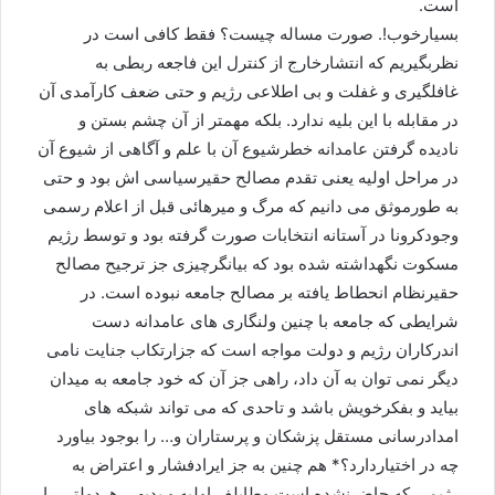
است.
بسیارخوب!. صورت مساله چیست؟ فقط کافی است در
نظربگیریم که انتشارخارج از کنترل این فاجعه ربطی به
غافلگیری و غفلت و بی اطلاعی رژیم و حتی ضعف کارآمدی آن
در مقابله با این بلیه ندارد. بلکه مهمتر از آن چشم بستن و
نادیده گرفتن عامدانه خطرشیوع آن با علم و آگاهی از شیوع آن
در مراحل اولیه یعنی تقدم مصالح حقیرسیاسی اش بود و حتی
به طورموثق می دانیم که مرگ و میرهائی قبل از اعلام رسمی
وجودکرونا در آستانه انتخابات صورت گرفته بود و توسط رژیم
مسکوت نگهداشته شده بود که بیانگرچیزی جز ترجیح مصالح
حقیرنظام انحطاط یافته بر مصالح جامعه نبوده است. در
شرایطی که جامعه با چنین ولنگاری های عامدانه دست
اندرکاران رژیم و دولت مواجه است که جزارتکاب جنایت نامی
دیگر نمی توان به آن داد، راهی جز آن که خود جامعه به میدان
بیاید و بفکرخویش باشد و تاحدی که می تواند شبکه های
امدادرسانی مستقل پزشکان و پرستاران و… را بوجود بیاورد
چه در اختیاردارد؟* هم چنین به جز ایرادفشار و اعتراض به
رژیمی که حاضرنشده است وطایلف اولیه و بدیهی هردولتی را