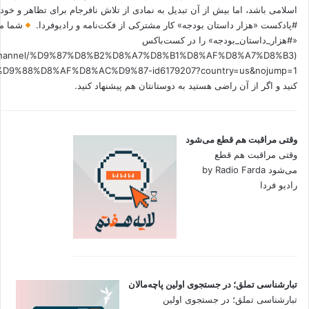
اسلامی باشد، اما بیش از آن تبدیل به نمادی از تلاش نافرجام برای تظاهر و خ
#پادکست «هزار داستان بودجه» کار مشترکی از فکت‌نامه و رادیوفردا.
شما می
«#هزار_داستان_بودجه» را در کست‌باکس
.fm/channel/%D9%87%D8%B2%D8%A7%D8%B1%D8%AF%D8%A7%D8%B3
کنید و اگر از آن راضی هستید به دوستانتان هم پیشنهاد کنید.
وقتی مراقبت هم قطع می‌شود
وقتی مراقبت هم قطع
می‌شود by Radio Farda
رادیو فردا
تبارشناسی تملق؛ در جستجوی اولین‌ پاچه‌مالان
تبارشناسی تملق؛ در جستجوی اولین‌