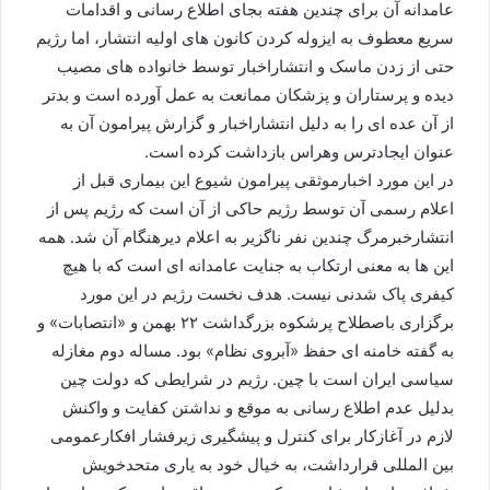
عامدانه آن برای چندین هفته بجای اطلاع رسانی و اقدامات
سریع معطوف به ایزوله کردن کانون های اولیه انتشار، اما رژیم
حتی از زدن ماسک و انتشاراخبار توسط خانواده های مصیب
دیده و پرستاران و پزشکان ممانعت به عمل آورده است و بدتر
از آن عده ای را به دلیل انتشاراخبار و گزارش پیرامون آن به
عنوان ایجادترس وهراس بازداشت کرده است.
در این مورد اخبارموثقی پیرامون شیوع این بیماری قبل از
اعلام رسمی آن توسط رژیم حاکی از آن است که رژیم پس از
انتشارخبرمرگ چندین نفر ناگزیر به اعلام دیرهنگام آن شد. همه
این ها به معنی ارتکاب به جنایت عامدانه ای است که با هیچ
کیفری پاک شدنی نیست. هدف نخست رژیم در این مورد
برگزاری باصطلاح پرشکوه بزرگداشت ۲۲ بهمن و «انتصابات» و
به گفته خامنه ای حفظ «آبروی نظام» بود. مساله دوم مغازله
سیاسی ایران است با چین. رژیم در شرایطی که دولت چین
بدلیل عدم اطلاع رسانی به موقع و نداشتن کفایت و واکنش
لازم در آغازکار برای کنترل و پیشگیری زیرفشار افکارعمومی
بین المللی قرارداشت، به خیال خود به یاری متحدخویش