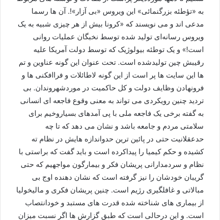
به «تؤطئه بزرگنمائی» این ویروس «بی آزار»!. آن ها رسما
مدعی اند و می نویسند که «کرونا بیش از هر چیزی شبیه به یک
ویروس رسانه‌ای تولید شده توسط نخبگان عملیات روانی
است!» و یک توطئه بیولوژیک که توسط دولت آمریکا علیه
رقیبش چین تولیدشده است. تحت عنوان این گونه عناوین و تم
ها این سایت ها پر است از این گونه لاطائلات و فراافکنی ها و
فرونهادن وظایف دولت و کل حاکمیت در موردشهروندان. بی
تردید چنین رویکردی می تواند به معنی وقوع فاجعه ای انسانی
به گفته برخی یک فاجعه ملی با پی آمدهای بسیاروخیم برای
سلامتی مردم و جامعه باشد و نشان می دهد که تا چه
حدعقلانیت حتی در پائین ترین حدواندازه هایش در نظام ته
کشیده و حکم کیمیا را پیداکرده است و باید گفت که براستی با
نظام و سردمدارانی پریشان فکر و بیمارگون مواجهیم که حتی
گریبان خودشان را نیز گرفته است که نشان دهنده اوج بی
مبالاتی و غافلگیری رژیم است. چنین پریشان فکری و مالیخولیا
از بیماری های شناخته شده قدرت های مستبد و خودانتصاب
است. و این درحالی است که طبق گزارش ها اگر نسبت میزان