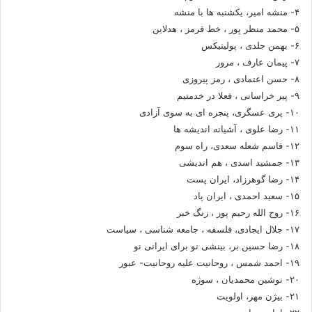
۴- منشه امیر، یکشنبه ها با منشه
۵- محمد منظر پور ، خط قرمز ، هدلاین
۶- بهمن جلدی ، پولیتیکس
۷- پیمان عارف ، مرور
۸- حسن اعتمادی ، رمز پیروزی
۹- پیر خراسانی ، فعلا در خدمتیم
۱۰- پری عسگری، پنجره ای به سوی آزادی
۱۱- رضا علوی ، آشیانه اندیشه ها
۱۲- قاسم شعله سعدی، راه سوم
۱۳- جمشید اسدی ، هم اندیشی
۱۴- رضا گوهرزاد، ایران پست
۱۵- سعید احمدی ، ایران پاد
۱۶- روح الله رحیم پور ، زنگ خبر
۱۷- جلال ایجادی، فلسفه ، جامعه شناسی ، سیاست
۱۸- رضا حسین بر، بینشی نو برای ایرانی نو
۱۹- احمد شمس ، روحانیت علیه روحانیت- عبور
۲۰- نوشین محمدیان ، سوژه
۲۱- بیژن مهر، اولویت