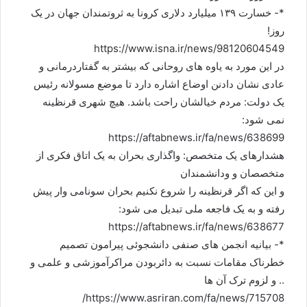
*- خسارت ۱۳۹ میلیارد دلاری کرونا به ثروتمندان جهان در یک
روز!
https://www.isna.ir/news/98120604549
در این مورد به یاوه های روحانی که بیشتر به گفتاردرمانی و
عادی نشان دادنن اوضاع اشاره دارد تا موضع مسولانه رئیس
یک دولت: مردم خیالشان راحت باشد. هیچ شهری قرنظینه
نمی شود:
https://aftabnews.ir/fa/news/638699
هشدارهای یک متخصص: واگذاری بحران به یک اتاق فکری از
متخصصان و ودانشمندان
و این که اگر قرنظینه را شروع نکنیم بحران سونامی وار پیش
رفته و به یک فاجعه ملی تبدیل می شود:
https://aftabnews.ir/fa/news/638677
*- بیانیه انجمن های صنفی دانشجوئی پیرامون تصمیم
خطرناک مقامات نسبت به دائربودن مراکرآموزشی و علمی و
.. و لزوم ترک آن ها
https://www.asriran.com/fa/news/715708/