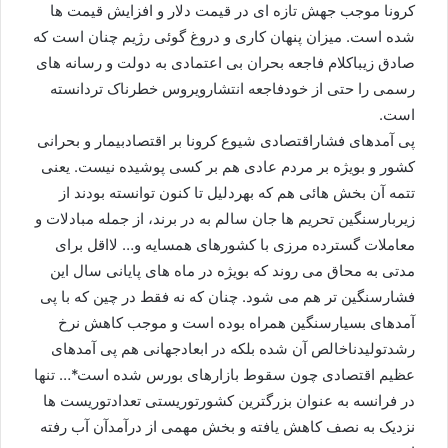
کرونا موجب جهش تازه ای در قیمت دلار و افزایش قیمت ها
شده است. میزان پنهان کاری و دروغ گوئی رژیم چنان است که
صادق زیباکلام فاجعه بحران بی اعتمادی به دولت و رسانه های
رسمی را حتی از خودفاجعه انتشارویروس خطرناک تردانسته
است.
پی آمدهای فشاراقتصادی شیوع کرونا بر اقتصادبیمار و بحرانی
کشور و بویژه بر مردم عادی هم بر کسی پوشیده نیست. یعنی
تتمه آن بخش هائی هم که بهردلیل تا کنون توانسته بودند از
زیربارسنگین تحریم ها جان سالم به در برند، از جمله مبادلات و
معاملات گسترده مرزی با کشورهای همسایه و… لااقل برای
مدتی به محاق می روند که بویژه در ماه های پایانی سال این
فشارسنگین تر هم می شود. چنان که نه فقط در چین که با پی
آمدهای بسیارسنگین همراه بوده است و موجب کاهش نرخ
رشدتولیدناخالص آن شده بلکه در ابعادجهانی هم پی آمدهای
عظیم اقتصادی چون سقوط بازارهای بورس شده است*… تنها
در فرانسه به عنوان بزرگترین کشورتوریستی تعدادتوریست ها
نزدیک به نصف کاهش یافته و بخش مهمی از درآمدآن آب رفته