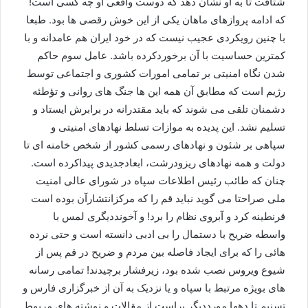
شتافت تا به او نشان دهد که دوست واقعی او چه کسی است!
که ادامه پروازهای ماهان یکی از این خوش رقصی ها بود. طبعا
با چنین رویکردی عجیب نیست که در خود ایران هم عامدانه و با
کمترین حساسیت با آن برخوردکرده باشد. عامل سوم حاکم
شدن نگاه امنیتی بر تمامی امورات کشوری و اجتماعی توسط
رژیم است که مطابق آن همه این ها جنگ های روانی و تؤطئه
دشمنان تلقی می شوند که باید مقتدرانه در برابرش ایستاد و
تسلیم نشد. این پدیده به موازات تسلط نهادهای امنیتی و
سپاهی بر شئون و نهادهای رسمی کشور از شخص خامنه ای تا
دولت و همه نهادهای ریزودرشت، ابعادجدیدی پیداکرده است.
چنان که طائب رئیس اطلاعات سپاه در شورای عالی امنیت
ملی صراحتا می گوید نباید قم را که مرکزانتشارآن بوده است
قرنطینه کرد و آبروی نظام را برد! و آخونددیگری لمس با
واسطه ضریح با دستمال را بی ادبی دانسته است و حتی نرده
هائی را که برای ایجاد فاصله بین مردم و ضریح در قم پس از
شیوع ویروس نصب شده بود، زیرفشار برچیدند! تمامی رسانه
های بویژه مرتبط با سپاه و یا نزدیک به آن از خبرگزاری فارس و
تسنیم تا دهها مورددیگر پراست از مقالات و نوشته های مربوط