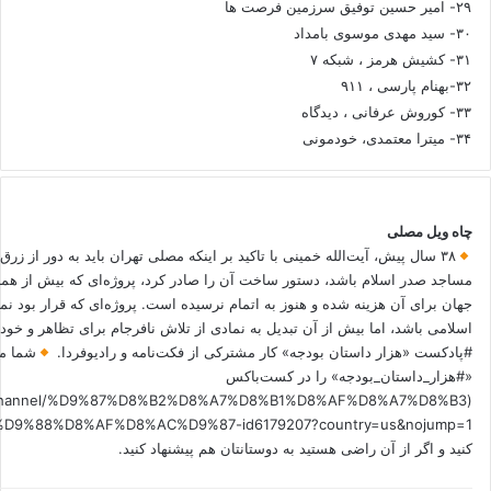
۲۹- امیر حسین توفیق سرزمین فرصت ها
۳۰- سید مهدی موسوی بامداد
۳۱- کشیش هرمز ، شبکه ۷
۳۲-بهنام پارسی ، ۹۱۱
۳۳- کوروش عرفانی ، دیدگاه
۳۴- میترا معتمدی، خودمونی
چاه ویل مصلی
۳۸ سال پیش، آیت‌الله خمینی با تاکید بر اینکه مصلی تهران باید به دور از زرق
مساجد صدر اسلام باشد، دستور ساخت آن را صادر کرد، پروژه‌ای که بیش از هم
جهان برای آن هزینه شده و هنوز به اتمام نرسیده است. پروژه‌ای که قرار بود نم
اسلامی باشد، اما بیش از آن تبدیل به نمادی از تلاش نافرجام برای تظاهر و خ
#پادکست «هزار داستان بودجه» کار مشترکی از فکت‌نامه و رادیوفردا.
شما می
«#هزار_داستان_بودجه» را در کست‌باکس
.fm/channel/%D9%87%D8%B2%D8%A7%D8%B1%D8%AF%D8%A7%D8%B3
کنید و اگر از آن راضی هستید به دوستانتان هم پیشنهاد کنید.