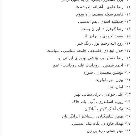
۱۱- رضا علوی ، آشیانه اندیشه ها
۱۲- قاسم شعله سعدی، راه سوم
۱۳- جمشید اسدی ، هم اندیشی
۱۴- رضا گوهرزاد، ایران پست
۱۵- سعید احمدی ، ایران پاد
۱۶- روح الله رحیم پور ، زنگ خبر
۱۷- جلال ایجادی، فلسفه ، جامعه شناسی ، سیاست
۱۸- رضا حسین بر، بینشی نو برای ایرانی نو
۱۹- احمد شمس ، روحانیت علیه روحانیت- عبور
۲۰- نوشین محمدیان ، سوژه
۲۱- بیژن مهر، اولویت
۲۲- امان، نینا
۲۳- علی جوادی ، برای دنیایی بهتر
۲۴- روزبه اسکندری ، آب ، باد، خاک
۲۵- نیک آهنگ کوثر ، آبانگان
۲۶- بهمن شاهنگیان ، رستاخیز ایرانگرایان
۲۷- بهداد جاودان، پگاه نیک اندیشی
۲۸- مینو همتی ، رهایی زن