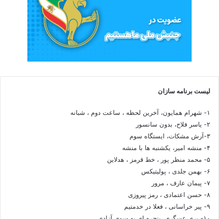
لیست برنامه سازان
۱- شهرام همایون، آخرین لحظه ، ساعت دوم ، شبانه
۲- یاسر فلاح، بدون سانسور
۳-آرش مشکات، ایستگاه سوم
۴- منشه امیر، یکشنبه ها با منشه
۵- محمد منظر پور ، خط قرمز ، هدلاین
۶- بهمن جلدی ، پولیتیکس
۷- پیمان عارف ، مرور
۸- حسن اعتمادی ، رمز پیروزی
۹- پیر خراسانی ، فعلا در خدمتیم
۱۰- پری عسگری، پنجره ای به سوی آزادی