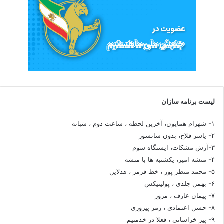
لیست برنامه سازان
۱- شهرام همایون، آخرین لحظه ، ساعت دوم ، شبانه
۲- یاسر فلاح، بدون سانسور
۳-آرش مشکات، ایستگاه سوم
۴- منشه امیر، یکشنبه ها با منشه
۵- محمد منظر پور ، خط قرمز ، هدلاین
۶- بهمن جلدی ، پولیتیکس
۷- پیمان عارف ، مرور
۸- حسن اعتمادی ، رمز پیروزی
۹- پیر خراسانی ، فعلا در خدمتیم