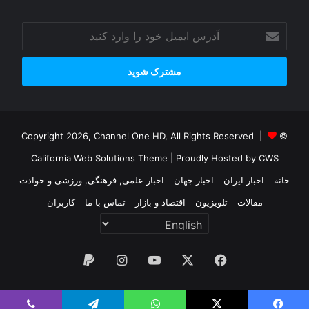
آدرس
ایمیل
خود
را
وارد
کنید
© Copyright 2026, Channel One HD, All Rights Reserved |
California Web Solutions Theme
| Proudly Hosted by
CWS
خانه
اخبار ایران
اخبار جهان
اخبار علمی, فرهنگی, ورزشی و حوادث
مقالات
تلویزیون
اقتصاد و بازار
تماس با ما
کاربران
فیس
X
یوتیوب
اینستاگرام
پی‌پال
بوک