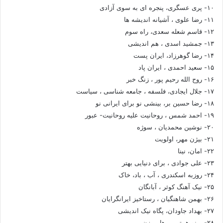
۱۰- پری عسگری، پنجره ای به سوی آزادی
۱۱- رضا علوی ، آشیانه اندیشه ها
۱۲- قاسم شعله سعدی، راه سوم
۱۳- جمشید اسدی ، هم اندیشی
۱۴- رضا گوهرزاد، ایران پست
۱۵- سعید احمدی ، ایران پاد
۱۶- روح الله رحیم پور ، زنگ خبر
۱۷- جلال ایجادی، فلسفه ، جامعه شناسی ، سیاست
۱۸- رضا حسین بر، بینشی نو برای ایرانی نو
۱۹- احمد شمس ، روحانیت علیه روحانیت- عبور
۲۰- نوشین محمدیان ، سوژه
۲۱- بیژن مهر، اولویت
۲۲- امان، نینا
۲۳- علی جوادی ، برای دنیایی بهتر
۲۴- روزبه اسکندری ، آب ، باد، خاک
۲۵- نیک آهنگ کوثر ، آبانگان
۲۶- بهمن شاهنگیان ، رستاخیز ایرانگرایان
۲۷- بهداد جاودان، پگاه نیک اندیشی
۲۸- مینو همتی ، رهایی زن