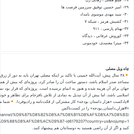
۲۹- امیر حسین توفیق سرزمین فرصت ها
۳۰- سید مهدی موسوی بامداد
۳۱- کشیش هرمز ، شبکه ۷
۳۲-بهنام پارسی ، ۹۱۱
۳۳- کوروش عرفانی ، دیدگاه
۳۴- میترا معتمدی، خودمونی
چاه ویل مصلی
۳۸ سال پیش، آیت‌الله خمینی با تاکید بر اینکه مصلی تهران باید به دور از زرق
مساجد صدر اسلام باشد، دستور ساخت آن را صادر کرد، پروژه‌ای که بیش از هم
جهان برای آن هزینه شده و هنوز به اتمام نرسیده است. پروژه‌ای که قرار بود نم
اسلامی باشد، اما بیش از آن تبدیل به نمادی از تلاش نافرجام برای تظاهر و خ
#پادکست «هزار داستان بودجه» کار مشترکی از فکت‌نامه و رادیوفردا.
شما می
«#هزار_داستان_بودجه» را در کست‌باکس
.fm/channel/%D9%87%D8%B2%D8%A7%D8%B1%D8%AF%D8%A7%D8%B3
کنید و اگر از آن راضی هستید به دوستانتان هم پیشنهاد کنید.