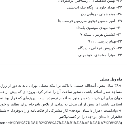
۲۶- بهمن شاهنگیان ، رستاخیز ایرانگرایان
۲۷- بهداد جاودان، پگاه نیک اندیشی
۲۸- مینو همتی ، رهایی زن
۲۹- امیر حسین توفیق سرزمین فرصت ها
۳۰- سید مهدی موسوی بامداد
۳۱- کشیش هرمز ، شبکه ۷
۳۲-بهنام پارسی ، ۹۱۱
۳۳- کوروش عرفانی ، دیدگاه
۳۴- میترا معتمدی، خودمونی
چاه ویل مصلی
🔸۳۸ سال پیش، آیت‌الله خمینی با تاکید بر اینکه مصلی تهران باید به دور از زرق
مساجد صدر اسلام باشد، دستور ساخت آن را صادر کرد، پروژه‌ای که بیش از هم
جهان برای آن هزینه شده و هنوز به اتمام نرسیده است. پروژه‌ای که قرار بود نم
اسلامی باشد، اما بیش از آن تبدیل به نمادی از تلاش نافرجام برای تظاهر و خ
🔸#پادکست «هزار داستان بودجه» کار مشترکی از فکت‌نامه و رادیوفردا. 🔸شما 
«#هزار_داستان_بودجه» را در کست‌باکس
.fm/channel/%D9%87%D8%B2%D8%A7%D8%B1%D8%AF%D8%A7%D8%B3