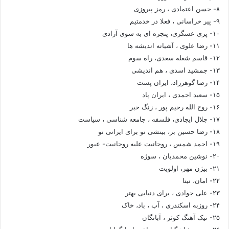
۸- حسن اعتمادی ، رمز پیروزی
۹- پیر خراسانی ، فعلا در خدمتیم
۱۰- پری عسگری، پنجره ای به سوی آزادی
۱۱- رضا علوی ، آشیانه اندیشه ها
۱۲- قاسم شعله سعدی، راه سوم
۱۳- جمشید اسدی ، هم اندیشی
۱۴- رضا گوهرزاد، ایران پست
۱۵- سعید احمدی ، ایران پاد
۱۶- روح الله رحیم پور ، زنگ خبر
۱۷- جلال ایجادی، فلسفه ، جامعه شناسی ، سیاست
۱۸- رضا حسین بر، بینشی نو برای ایرانی نو
۱۹- احمد شمس ، روحانیت علیه روحانیت- عبور
۲۰- نوشین محمدیان ، سوژه
۲۱- بیژن مهر، اولویت
۲۲- امان، نینا
۲۳- علی جوادی ، برای دنیایی بهتر
۲۴- روزبه اسکندری ، آب ، باد، خاک
۲۵- نیک آهنگ کوثر ، آبانگان