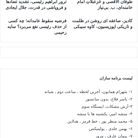
طوفان الاقصی و خُزعبلاتِ امام
ترور ابراهیم رئیسی، تشدید تضادها
خامنه‌ای، ب. بی‌نیاز
و فروپاشی در قدرت، جلال ایجادی
کادیز، صاعقه ای روشن در ظلمت
فرضیه سقوط عامدانه؛ چه کسی
و تاریکی اپوزیسیون، کاوه سیبکی
از حذف رئیسی نفع می‌برد؟ سایه
رحیمی
لیست برنامه سازان
۱- شهرام همایون، آخرین لحظه ، ساعت دوم ، شبانه
۲- یاسر فلاح، بدون سانسور
۳-آرش مشکات، ایستگاه سوم
۴- منشه امیر، یکشنبه ها با منشه
۵- محمد منظر پور ، خط قرمز ، هدلاین
۶- بهمن جلدی ، پولیتیکس
۷- پیمان عارف ، مرور