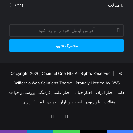
مقالات
(۱,۶۲۳)
آدرس
ایمیل
خود
را
وارد
کنید
© Copyright 2026, Channel One HD, All Rights Reserved |
California Web Solutions Theme
| Proudly Hosted by
CWS
خانه
اخبار ایران
اخبار جهان
اخبار علمی, فرهنگی, ورزشی و حوادث
مقالات
تلویزیون
اقتصاد و بازار
تماس با ما
کاربران
فیس
X
یوتیوب
اینستاگرام
پی‌پال
بوک