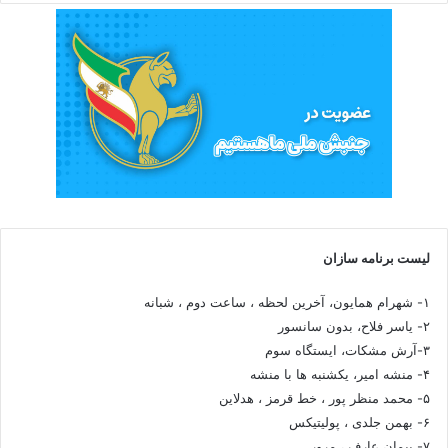
لیست برنامه سازان
۱- شهرام همایون، آخرین لحظه ، ساعت دوم ، شبانه
۲- یاسر فلاح، بدون سانسور
۳-آرش مشکات، ایستگاه سوم
۴- منشه امیر، یکشنبه ها با منشه
۵- محمد منظر پور ، خط قرمز ، هدلاین
۶- بهمن جلدی ، پولیتیکس
۷- پیمان عارف ، مرور