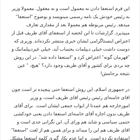
این فرم استعفا دادن نه معمول است و نه معقول. معمولا وزیر
به رئیس خودش یک نامه رسمی مینویسد و بوضوح “استعفا”
میدهد. رئیس مربوطه هم معمولا بعد از مقداری تعارف
میپذیرد. گزارشات تا این لحضه از استعفای آقای ظریف قبل از
اعتراص اینستاگرامی ایشان خبری منتشر نکرده‌اند. وزیری که
دوست داشت خیلی دیپلمات بحساب آید، خیلی غیردیپلماتیک و
“قهرمان گونه” اعتراض کرد و “استعفا داده شد”. در این روش
چه بردی برای کشور و آقای ظریف وجود دارد؟ “هیچ، ” عین
نتیجه برجامش!
در جمهوری اسلام، این روش استعفا حتی پیچیده تر است چون
اقای خامنه‌ای رئیس رئیس اقای ظریف است، و وزیر
امورخارجه هم عمدتا از ابواب جمعی ایشان است. ‌ برای آقای
ظریف بدون اجازه آقای خامنه‌ای استعفا دادن یعنی خودکشی
حتمی سیاسی و شاید هم ورای آن. این نگرانی جدی است و
اقای ظریف هم این را میداند و برای همین هم از لغت “استعفا”
استفاده نکرده است. ‌ و اما عدم بکار گیری کلمه استعفا مشکل