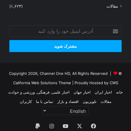
مقالات
(۱,۶۲۳)
آدرس
ایمیل
خود
را
وارد
کنید
© Copyright 2026, Channel One HD, All Rights Reserved |
California Web Solutions Theme
| Proudly Hosted by
CWS
خانه
اخبار ایران
اخبار جهان
اخبار علمی, فرهنگی, ورزشی و حوادث
مقالات
تلویزیون
اقتصاد و بازار
تماس با ما
کاربران
فیس
X
یوتیوب
اینستاگرام
پی‌پال