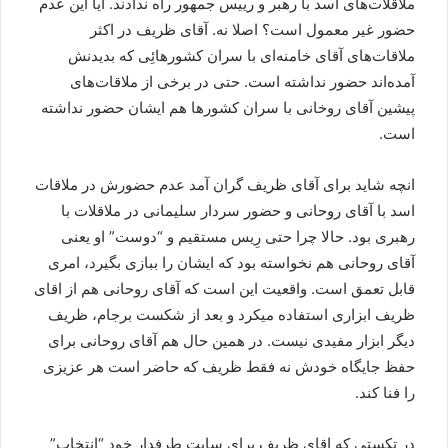
ملاقلات‌های اسد با رهبر و رییس جمهور راه ندادند. آیا این عدم
حضور غیر معمول است؟ اصلا نه. آقای ظریف در اکثر
ملاقات‌های آقای خامنه‌ای با سران کشورهائِی که بدیدنش
آمده‌اند حضور نداشته است. حتی در برخی از ملاقات‌های
پیشین آقای روخانی با سران کشورها هم ایشان حضور نداشته
است.
انچه شاید برای آقای ظریف گران آمد عدم حضورش در ملاقات
اسد با آقای روحانی و حضور سردار سلیمانی در ملاقلات با
رهبری بود. حالا چرا حتی رِیس مستقیم و “دوست” او یعنی
آقای روحانی هم نخواسته بود که ایشان را ببازی بگیرد، امری
قابل تعمق است. واقعیت این است که آقای روحانی هم از اقای
ظریف ابزاری استفاده میکرد و بعد از شکست برجام، ظریف
دیگر ابزار مفیدی نیست. در همین حال هم آقای روحانی برای
حفظ جایگاه خودش نه فقط ظریف که حاضر است هر عزیزی
را فنا کند.
در تکستی که اقای ظریف برای سایت طرفدار خود “انتخاب”