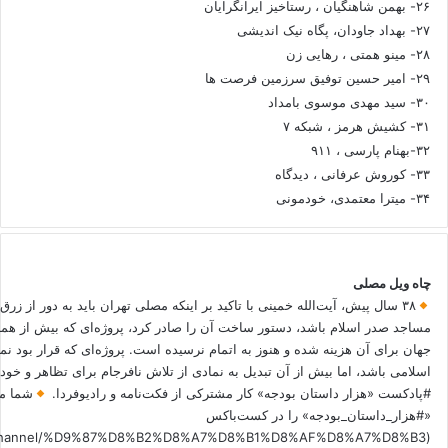
۲۶- بهمن شاهنگیان ، رستاخیز ایرانگرایان
۲۷- بهداد جاودان، پگاه نیک اندیشی
۲۸- مینو همتی ، رهایی زن
۲۹- امیر حسین توفیق سرزمین فرصت ها
۳۰- سید مهدی موسوی بامداد
۳۱- کشیش هرمز ، شبکه ۷
۳۲-بهنام پارسی ، ۹۱۱
۳۳- کوروش عرفانی ، دیدگاه
۳۴- میترا معتمدی، خودمونی
چاه ویل مصلی
۳۸ سال پیش، آیت‌الله خمینی با تاکید بر اینکه مصلی تهران باید به دور از زرق
مساجد صدر اسلام باشد، دستور ساخت آن را صادر کرد، پروژه‌ای که بیش از هم
جهان برای آن هزینه شده و هنوز به اتمام نرسیده است. پروژه‌ای که قرار بود نم
اسلامی باشد، اما بیش از آن تبدیل به نمادی از تلاش نافرجام برای تظاهر و خ
#پادکست «هزار داستان بودجه» کار مشترکی از فکت‌نامه و رادیوفردا.
شما می
«#هزار_داستان_بودجه» را در کست‌باکس
.fm/channel/%D9%87%D8%B2%D8%A7%D8%B1%D8%AF%D8%A7%D8%B3