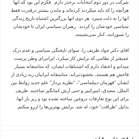
شرکت در دور دوم انتخابات برحذر دارم. ‌ فکرم این بود که انها
هرآنچه را که باید میکردند کرده‌اند و ماندن بیشتر درقدرت فقط
انها را به ذلت میبرد. هر دوی انها بزرگترین اشتباه تاریخ زندگی
سیاسی خودشان را کردند. ‌ رهبران سیاسی ایران تا خودشان
را نسوزانند، کنار نمی‌نشینند.
اقای دکتر جواد ظریف را، سوای ناپختگی سیاسی و عدم درک
عمیقتر از نظامی که برایش کار میکرد، ایرانی‌ای وطن پرست
میدانم و‌ اعتقاد دارم‌ که اشتباهات ایشان، که متاسفانه بسیار
فاحش هم هستند، بخشودنی‌اند. متاسفانه ایرانیان رند زیادی از
ایشان “قهرمان دیپلماسی”، “نظریه پرداز” علم جدید روابط بین
الملل، مصدق، امیرکبیر و حتی آرش کمانگیر ساختند. ظریف
برای این نوع تعارفات دروغین ساخته نشده بود و زیر بار انها،
بدلیل “ظرافت” خود، له شد. برایش بهترین‌ها را ارزو میکنم.