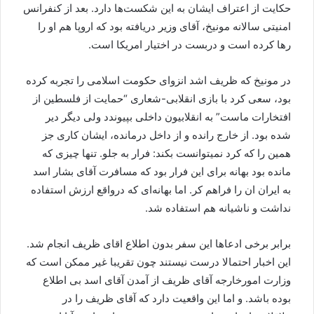
حکایت از اعتراف ایشان به این شکست‌ها دارد. بعد از کنفرانس
امنیتی سالانه مونیخ، آقای وزیر دریافته بود که اروپا هم او را
رها کرده است و دربست در اختیار امریکا است.
در مونیخ که ظریف اشد انزوای حکومت اسلامی را تجربه کرده
بود، سعی کرد با بازی انقلابی-شعاری “حمایت از فلسطین از
افتخارات ماست” به انقلابیون داخلی بپیوندد ولی دیگر دیر
شده بود. از خارج رانده و از داخل درمانده، ایشان کاری جز
همین را که کرد نمیتوانست بکند: فرار به جلو. تنها چیزی که
مانده بود بهانه برای این فرار بود که مسافرت آقای بشار اسد
به ایران ان را فراهم کر. اما بهانه‌ای که درواقع ارزش استفاده
نداشت و ناشیانه هم استفاده شد.
برابر برخی ادعا‌ها این سفر بدون اطلاع اقای ظریف انجام شد.
این اخبار احتمالا درست نیستند چون تقریبا غیر ممکن است که
وزارت امورخارجه آقای ظریف از آمدن آقای اسد بی اطلاع
بوده باشد. و اما این واقعیت دارد که آقای ظریف را در