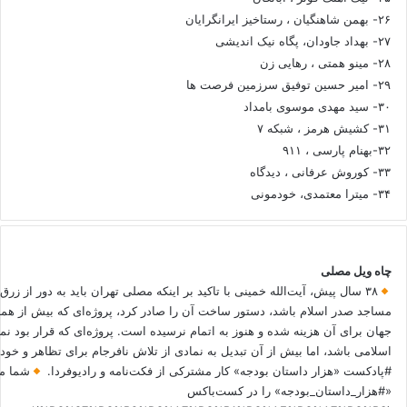
۲۶- بهمن شاهنگیان ، رستاخیز ایرانگرایان
۲۷- بهداد جاودان، پگاه نیک اندیشی
۲۸- مینو همتی ، رهایی زن
۲۹- امیر حسین توفیق سرزمین فرصت ها
۳۰- سید مهدی موسوی بامداد
۳۱- کشیش هرمز ، شبکه ۷
۳۲-بهنام پارسی ، ۹۱۱
۳۳- کوروش عرفانی ، دیدگاه
۳۴- میترا معتمدی، خودمونی
چاه ویل مصلی
۳۸ سال پیش، آیت‌الله خمینی با تاکید بر اینکه مصلی تهران باید به دور از زرق
مساجد صدر اسلام باشد، دستور ساخت آن را صادر کرد، پروژه‌ای که بیش از هم
جهان برای آن هزینه شده و هنوز به اتمام نرسیده است. پروژه‌ای که قرار بود نم
اسلامی باشد، اما بیش از آن تبدیل به نمادی از تلاش نافرجام برای تظاهر و خ
#پادکست «هزار داستان بودجه» کار مشترکی از فکت‌نامه و رادیوفردا.
شما می
«#هزار_داستان_بودجه» را در کست‌باکس