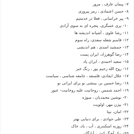
۷- پیمان عارف ، مرور
۸- حسن اعتمادی ، رمز پیروزی
۹- پیر خراسانی ، فعلا در خدمتیم
۱۰- پری عسگری، پنجره ای به سوی آزادی
۱۱- رضا علوی ، آشیانه اندیشه ها
۱۲- قاسم شعله سعدی، راه سوم
۱۳- جمشید اسدی ، هم اندیشی
۱۴- رضا گوهرزاد، ایران پست
۱۵- سعید احمدی ، ایران پاد
۱۶- روح الله رحیم پور ، زنگ خبر
۱۷- جلال ایجادی، فلسفه ، جامعه شناسی ، سیاست
۱۸- رضا حسین بر، بینشی نو برای ایرانی نو
۱۹- احمد شمس ، روحانیت علیه روحانیت- عبور
۲۰- نوشین محمدیان ، سوژه
۲۱- بیژن مهر، اولویت
۲۲- امان، نینا
۲۳- علی جوادی ، برای دنیایی بهتر
۲۴- روزبه اسکندری ، آب ، باد، خاک
۲۵- نیک آهنگ کوثر ، آبانگان