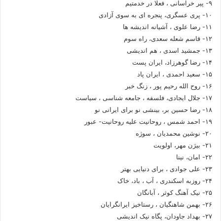
۹- پیر خراسانی ، فعلا در خدمتیم
۱۰- پری عسگری، پنجره ای به سوی آزادی
۱۱- رضا علوی ، آشیانه اندیشه ها
۱۲- قاسم شعله سعدی، راه سوم
۱۳- جمشید اسدی ، هم اندیشی
۱۴- رضا گوهرزاد، ایران پست
۱۵- سعید احمدی ، ایران پاد
۱۶- روح الله رحیم پور ، زنگ خبر
۱۷- جلال ایجادی، فلسفه ، جامعه شناسی ، سیاست
۱۸- رضا حسین بر، بینشی نو برای ایرانی نو
۱۹- احمد شمس ، روحانیت علیه روحانیت- عبور
۲۰- نوشین محمدیان ، سوژه
۲۱- بیژن مهر، اولویت
۲۲- امان، نینا
۲۳- علی جوادی ، برای دنیایی بهتر
۲۴- روزبه اسکندری ، آب ، باد، خاک
۲۵- نیک آهنگ کوثر ، آبانگان
۲۶- بهمن شاهنگیان ، رستاخیز ایرانگرایان
۲۷- بهداد جاودان، پگاه نیک اندیشی