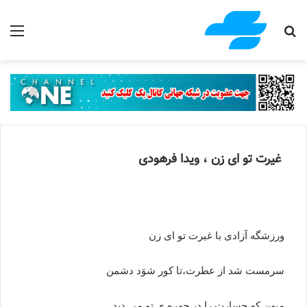
جستجو برای
منو
غیرت تو ای زن ، ویدا فرهودی
ورزشگه آزادی با غیرت تو ای زن
سرمست شد از عطرت،تا کور شوَد دشمن
میهن که جسارت را در چهره ی تو می دید