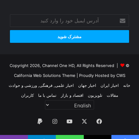
آدرس
ایمیل
خود
را
وارد
کنید
© Copyright 2026, Channel One HD, All Rights Reserved |
California Web Solutions Theme
| Proudly Hosted by
CWS
خانه
اخبار ایران
اخبار جهان
اخبار علمی, فرهنگی, ورزشی و حوادث
مقالات
تلویزیون
اقتصاد و بازار
تماس با ما
کاربران
فیس
X
یوتیوب
اینستاگرام
پی‌پال
بوک