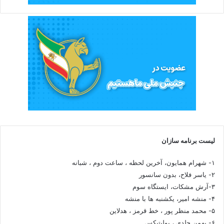
لیست برنامه سازان
۱- شهرام همایون، آخرین لحظه ، ساعت دوم ، شبانه
۲- یاسر فلاح، بدون سانسور
۳-آرش مشکات، ایستگاه سوم
۴- منشه امیر، یکشنبه ها با منشه
۵- محمد منظر پور ، خط قرمز ، هدلاین
۶- بهمن جلدی ، پولیتیکس