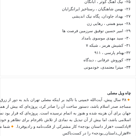
۲۵- نیک آهنگ کوثر ، آبانگان
۲۶- بهمن شاهنگیان ، رستاخیز ایرانگرایان
۲۷- بهداد جاودان، پگاه نیک اندیشی
۲۸- مینو همتی ، رهایی زن
۲۹- امیر حسین توفیق سرزمین فرصت ها
۳۰- سید مهدی موسوی بامداد
۳۱- کشیش هرمز ، شبکه ۷
۳۲-بهنام پارسی ، ۹۱۱
۳۳- کوروش عرفانی ، دیدگاه
۳۴- میترا معتمدی، خودمونی
چاه ویل مصلی
۳۸ سال پیش، آیت‌الله خمینی با تاکید بر اینکه مصلی تهران باید به دور از زرق
مساجد صدر اسلام باشد، دستور ساخت آن را صادر کرد، پروژه‌ای که بیش از هم
جهان برای آن هزینه شده و هنوز به اتمام نرسیده است. پروژه‌ای که قرار بود نم
اسلامی باشد، اما بیش از آن تبدیل به نمادی از تلاش نافرجام برای تظاهر و خ
#پادکست «هزار داستان بودجه» کار مشترکی از فکت‌نامه و رادیوفردا.
شما می
«#هزار_داستان_بودجه» را در کست‌باکس