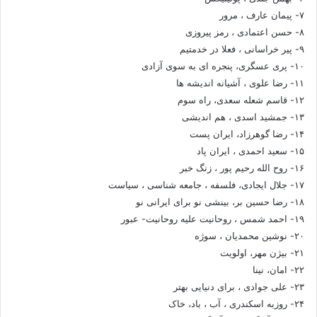
۷- پیمان عارف ، مرور
۸- حسن اعتمادی ، رمز پیروزی
۹- پیر خراسانی ، فعلا در خدمتیم
۱۰- پری عسگری، پنجره ای به سوی آزادی
۱۱- رضا علوی ، آشیانه اندیشه ها
۱۲- قاسم شعله سعدی، راه سوم
۱۳- جمشید اسدی ، هم اندیشی
۱۴- رضا گوهرزاد، ایران پست
۱۵- سعید احمدی ، ایران پاد
۱۶- روح الله رحیم پور ، زنگ خبر
۱۷- جلال ایجادی، فلسفه ، جامعه شناسی ، سیاست
۱۸- رضا حسین بر، بینشی نو برای ایرانی نو
۱۹- احمد شمس ، روحانیت علیه روحانیت- عبور
۲۰- نوشین محمدیان ، سوژه
۲۱- بیژن مهر، اولویت
۲۲- امان، نینا
۲۳- علی جوادی ، برای دنیایی بهتر
۲۴- روزبه اسکندری ، آب ، باد، خاک