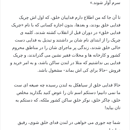
سرم آوار شوند.»
تا آن جا که من اطلاع دارم فداییان خلق، که اول اش چریک
فدایی خلق بودند، و بعدها، بدون اجازه کسانی که با نام «چریک
فدایی خلق» در دوران قبل از انقلاب کشته شدند، کلمه ی
چریک را از ابتدای نام شان بر داشتند و تبدیل به فدایی دست
خالی خلق شدند، زندگی پر ماجرای شان را در مناطق محروم
کشور و کارخانه ها و محلات فقیر نشین می گذراندند، و چریک
فدایی یی نداشتیم که مثلا در لندن ساکن باشد، و به امر خرید و
فروش -حالا برای کی اش بماند- مشغول باشد.
حالا فدایی خلق از سیاهکل به لندن رسیده چه صیغه ای ست
ما نمی دانیم! دستکم اسم تان را عوض کنید بگذارید مخلص
خلق، چاکر خلق، نوکر خلقِ ساکن کشور ملکه، که دستکم به
تان بیاید!
شما چه جوری می خواهی در لندن فدای خلق شوی، رفیق
سابق!