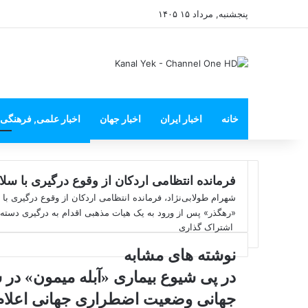
پنجشنبه, مرداد ۱۵ ۱۴۰۵
خانه
اخبار ایران
اخبار جهان
اخبار علمی, فرهنگی
فرمانده انتظامی اردکان از وقوع درگیری با سل
شهرام طولابی‌نژاد، فرمانده انتظامی اردکان از وقوع درگیری ب
«رهگذر» پس از ورود به یک هیات مذهبی اقدام به درگیری دسته ج
اشتراک گذاری
ا
ف
X
ی
ش
نوشته های مشابه
ت
س
ب
ر
در پی شیوع بیماری «آبله میمون» در
ا
و
جهانی وضعیت اضطراری جهانی اعلام
ک
ک