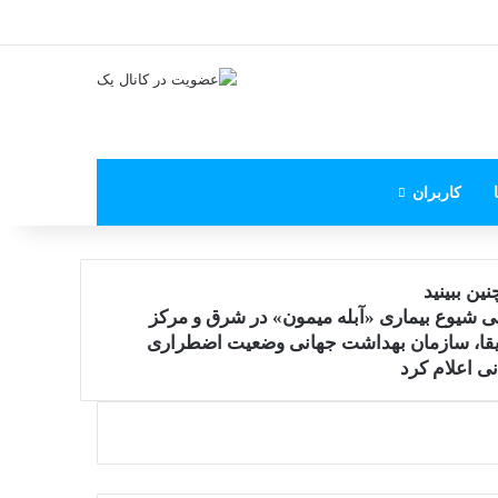
X
فیس بوک
یوتیوب
اینستاگرام
پی‌پال
کاربران
ین ببینید
ی شیوع بیماری «آبله میمون» در شرق و مرکز
یقا، سازمان بهداشت جهانی وضعیت اضطراری
ی اعلام کرد