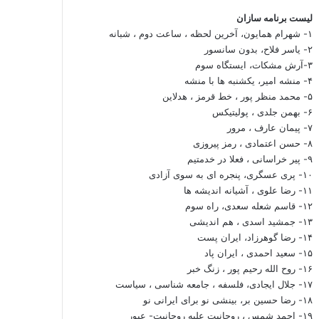
لیست برنامه سازان
۱- شهرام همایون، آخرین لحظه ، ساعت دوم ، شبانه
۲- یاسر فلاح، بدون سانسور
۳-آرش مشکات، ایستگاه سوم
۴- منشه امیر، یکشنبه ها با منشه
۵- محمد منظر پور ، خط قرمز ، هدلاین
۶- بهمن جلدی ، پولیتیکس
۷- پیمان عارف ، مرور
۸- حسن اعتمادی ، رمز پیروزی
۹- پیر خراسانی ، فعلا در خدمتیم
۱۰- پری عسگری، پنجره ای به سوی آزادی
۱۱- رضا علوی ، آشیانه اندیشه ها
۱۲- قاسم شعله سعدی، راه سوم
۱۳- جمشید اسدی ، هم اندیشی
۱۴- رضا گوهرزاد، ایران پست
۱۵- سعید احمدی ، ایران پاد
۱۶- روح الله رحیم پور ، زنگ خبر
۱۷- جلال ایجادی، فلسفه ، جامعه شناسی ، سیاست
۱۸- رضا حسین بر، بینشی نو برای ایرانی نو
۱۹- احمد شمس ، روحانیت علیه روحانیت- عبور