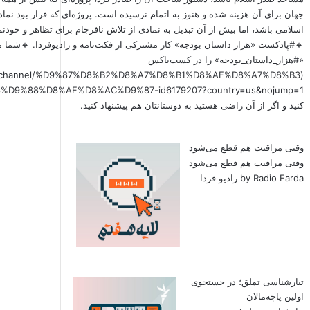
جهان برای آن هزینه شده و هنوز به اتمام نرسیده است. پروژه‌ای که قرار بود نما
اسلامی باشد، اما بیش از آن تبدیل به نمادی از تلاش نافرجام برای تظاهر و خود
🔸#پادکست «هزار داستان بودجه» کار مشترکی از فکت‌نامه و رادیوفردا. 🔸شما م
«#هزار_داستان_بودجه» را در کست‌باکس
x.fm/channel/%D9%87%D8%B2%D8%A7%D8%B1%D8%AF%D8%A7%D8%B3
کنید و اگر از آن راضی هستید به دوستانتان هم پیشنهاد کنید.
وقتی مراقبت هم قطع می‌شود
وقتی مراقبت هم قطع می‌شود
by Radio Farda رادیو فردا
تبارشناسی تملق؛ در جستجوی
اولین‌ پاچه‌مالان