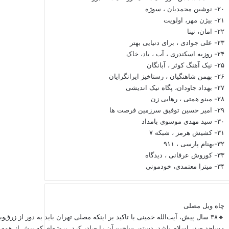
۲۰- نوشین محمدیان ، سوژه
۲۱- بیژن مهر، اولویت
۲۲- امان، نینا
۲۳- علی جوادی ، برای دنیایی بهتر
۲۴- روزبه اسکندری ، آب ، باد، خاک
۲۵- نیک آهنگ کوثر ، آبانگان
۲۶- بهمن شاهنگیان ، رستاخیز ایرانگرایان
۲۷- بهداد جاودان، پگاه نیک اندیشی
۲۸- مینو همتی ، رهایی زن
۲۹- امیر حسین توفیق سرزمین فرصت ها
۳۰- سید مهدی موسوی بامداد
۳۱- کشیش هرمز ، شبکه ۷
۳۲-بهنام پارسی ، ۹۱۱
۳۳- کوروش عرفانی ، دیدگاه
۳۴- میترا معتمدی، خودمونی
چاه ویل مصلی
🔸۳۸ سال پیش، آیت‌الله خمینی با تاکید بر اینکه مصلی تهران باید به دور از زرق‌
مساجد صدر اسلام باشد، دستور ساخت آن را صادر کرد، پروژه‌ای که بیش از همه 