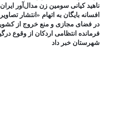
گ
ناهید کیانی سومین زن مدال‌آور ایران
ذ
افسانه بایگان به اتهام «انتشار تصاو
ا
ر
در فضای مجازی و منع خروج از کشو
ی
فرمانده انتظامی اردکان از وقوع درگ
ا
ز
شهرستان خبر داد
ط
ر
ی
ق
ا
ی
م
ی
ل