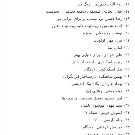
۱۶- روح الله رحیم پور ، زنگ خبر
۱۷- جلال ایجادی، فلسفه ، جامعه شناسی ، سیاست
۱۸- رضا حسین بر، بینشی نو برای ایرانی نو
۱۹- احمد شمس ، روحانیت علیه روحانیت- عبور
۲۰- نوشین محمدیان ، سوژه
۲۱- بیژن مهر، اولویت
۲۲- امان، نینا
۲۳- علی جوادی ، برای دنیایی بهتر
۲۴- روزبه اسکندری ، آب ، باد، خاک
۲۵- نیک آهنگ کوثر ، آبانگان
۲۶- بهمن شاهنگیان ، رستاخیز ایرانگرایان
۲۷- بهداد جاودان، پگاه نیک اندیشی
۲۸- مینو همتی ، رهایی زن
۲۹- امیر حسین توفیق سرزمین فرصت ها
۳۰- سید مهدی موسوی بامداد
۳۱- کشیش هرمز ، شبکه ۷
۳۲-بهنام پارسی ، ۹۱۱
۳۳- کوروش عرفانی ، دیدگاه
۳۴- میترا معتمدی، خودمونی