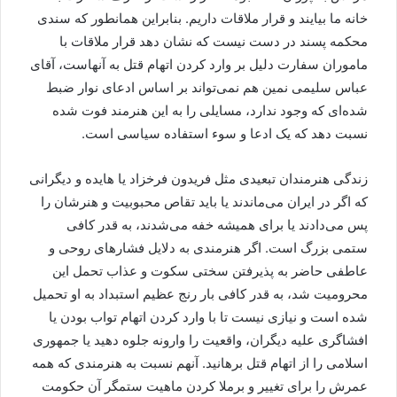
خانه ما بیایند و قرار ملاقات داریم. بنابراین همانطور که سندی
محکمه پسند در دست نیست که نشان دهد قرار ملاقات با
ماموران سفارت دلیل بر وارد کردن اتهام قتل به آنهاست، آقای
عباس سلیمی نمین هم نمی‌تواند بر اساس ادعای نوار ضبط
شده‌ای که وجود ندارد، مسایلی را به این هنرمند فوت شده
نسبت دهد که یک ادعا و سوء استفاده سیاسی است.
زندگی هنرمندان تبعیدی مثل فریدون فرخزاد یا هایده و دیگرانی
که اگر در ایران می‌ماندند یا باید تقاص محبوبیت و هنرشان را
پس می‌دادند یا برای همیشه خفه می‌شدند، به قدر کافی
ستمی بزرگ است. اگر هنرمندی به دلایل فشارهای روحی و
عاطفی حاضر به پذیرفتن سختی سکوت و عذاب تحمل این
محرومیت شد، به قدر کافی بار رنج عظیم استبداد به او تحمیل
شده است و نیازی نیست تا با وارد کردن اتهام تواب بودن یا
افشاگری علیه دیگران، واقعیت را وارونه جلوه دهید یا جمهوری
اسلامی را از اتهام قتل برهانید. آنهم نسبت به هنرمندی که همه
عمرش را برای تغییر و برملا کردن ماهیت ستمگر آن حکومت