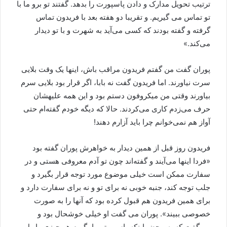
ترتیب تحویل مدارک و دادن پاسپورت را بدهد. گفتند تو برو ما با
تو تماس می گیریم. و تقریبا دو هفته بعد با فریدون تماس
گرفته و گفته بودند که کسی می‌آید به شهرت و با تو دیدار
می‌کند.»
پوران گفت من گفتم فریدون مراقب باش، اینها یک وقت بلایی
سرت نیاورند. اما فریدون گفت نه بابا، اگر قرار بود بلایی سرم
بیاورند وقتی من میکروفون دستم بود و این همه علیهشان
حرف می‌زدم کاری می‌کردند. حالا که دیگه خودم گفته‌ام حتی
آواز هم نمی‌خوانم چرا باید آزارم دهند!
فریدون روز قبل از همین دیدار به خواهرش پوران گفته بود
«فردا اینها می‌آیند و گفته‌اند چون تو آدم معروفی هستی و در
سفارت ممکن است خیلی موضوع مورد توجه قرار بگیرد و
جلب توجه کند، جنبه خوبی نه برای تو و نه برای سفارت دارد و
برای همین فریدون هم قبول کرده بود که آنها را به صورت
خصوصی ببیند». پوران می گفت او خیلی خوشحال بود و
می‌گفت که به محض اینکه پاسپورتم را بگیرم هر چیزی را ول