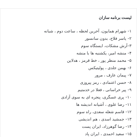
لیست برنامه سازان
۱- شهرام همایون، آخرین لحظه ، ساعت دوم ، شبانه
۲- یاسر فلاح، بدون سانسور
۳-آرش مشکات، ایستگاه سوم
۴- منشه امیر، یکشنبه ها با منشه
۵- محمد منظر پور ، خط قرمز ، هدلاین
۶- بهمن جلدی ، پولیتیکس
۷- پیمان عارف ، مرور
۸- حسن اعتمادی ، رمز پیروزی
۹- پیر خراسانی ، فعلا در خدمتیم
۱۰- پری عسگری، پنجره ای به سوی آزادی
۱۱- رضا علوی ، آشیانه اندیشه ها
۱۲- قاسم شعله سعدی، راه سوم
۱۳- جمشید اسدی ، هم اندیشی
۱۴- رضا گوهرزاد، ایران پست
۱۵- سعید احمدی ، ایران پاد