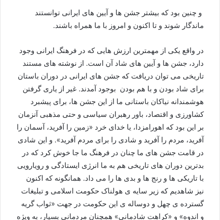
و چنین بود که بیشتر جشن ها و آیین های ایرانی توانستند
ماندگار شوند و تا اکنون و امروز با ما همراه باشند.
در واقع یکی از مهمترین ارزش هایی که در فرهنگ ایرانی وجود
دارد، جشن ها و آیین های شاد آن است. از نوشته های مستند
تاریخی می توان دریافت که جشن های ایرانی در دوران باستان
برای شاد بودن و با هم بودن بوجود آمدند. غیر از یاری گرفتن
هوشمندانه نیاکان باستانی ما از این جشن ها، برای پیشبرد
کشاورزی و اقتصاد، باور رهبران سیاسی و حتی مذهبی آنزمان
بر این بود که اهورامزدا، یا خدای خرد «زمین را آفرید، آسمان را
آفرید، مردم را آفرید و شادی را برای مردم آفرید». و این شادی
در قامت جشن های ما چنان در فرهنگ ما جا خوش کرد که در
بدترین دوران های تاریخی هم به ما انرژی ایستادگی و رویارویی
با تاریکی ها و رنج ها و بدی ها را می داد. همانگونه که اکنون
نیز شاهدیم که زیر سایه ی هولناک حکومت اسلامی و تبلیغات
گسترده ی چهل و دوساله ی این حکومت در جهت «ثواب گریه
و اندوه» و «کراهت شادمانی» همچنان مردمانی بسیار، به ويژه