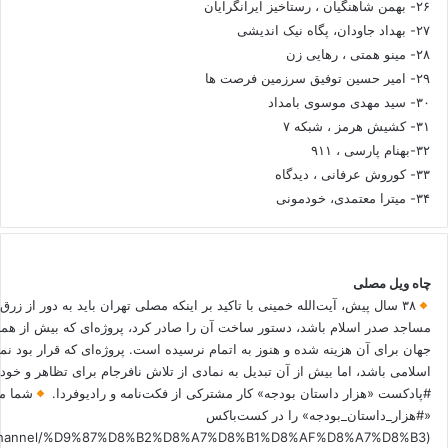
۲۶- بهمن شاهنگیان ، رستاخیز ایرانگرایان
۲۷- بهداد جاودان، پگاه نیک اندیشی
۲۸- مینو همتی ، رهایی زن
۲۹- امیر حسین توفیق سرزمین فرصت ها
۳۰- سید مهدی موسوی بامداد
۳۱- کشیش هرمز ، شبکه ۷
۳۲-بهنام پارسی ، ۹۱۱
۳۳- کوروش عرفانی ، دیدگاه
۳۴- میترا معتمدی، خودمونی
چاه ویل مصلی
۳۸ سال پیش، آیت‌الله خمینی با تاکید بر اینکه مصلی تهران باید به دور از زرق
مساجد صدر اسلام باشد، دستور ساخت آن را صادر کرد، پروژه‌ای که بیش از هم
جهان برای آن هزینه شده و هنوز به اتمام نرسیده است. پروژه‌ای که قرار بود نم
اسلامی باشد، اما بیش از آن تبدیل به نمادی از تلاش نافرجام برای تظاهر و خ
#پادکست «هزار داستان بودجه» کار مشترکی از فکت‌نامه و رادیوفردا.
شما می
«#هزار_داستان_بودجه» را در کست‌باکس
.fm/channel/%D9%87%D8%B2%D8%A7%D8%B1%D8%AF%D8%A7%D8%B3