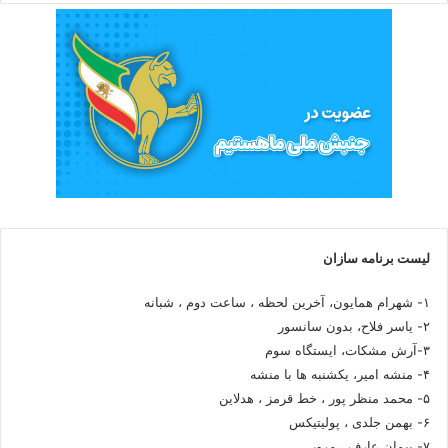
لیست برنامه سازان
۱- شهرام همایون، آخرین لحظه ، ساعت دوم ، شبانه
۲- یاسر فلاح، بدون سانسور
۳-آرش مشکات، ایستگاه سوم
۴- منشه امیر، یکشنبه ها با منشه
۵- محمد منظر پور ، خط قرمز ، هدلاین
۶- بهمن جلدی ، پولیتیکس
۷- پیمان عارف ، مرور