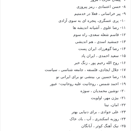
۸- حسن اعتمادی ، رمز پیروزی
۹- پیر خراسانی ، فعلا در خدمتیم
۱۰- پری عسگری، پنجره ای به سوی آزادی
۱۱- رضا علوی ، آشیانه اندیشه ها
۱۲- قاسم شعله سعدی، راه سوم
۱۳- جمشید اسدی ، هم اندیشی
۱۴- رضا گوهرزاد، ایران پست
۱۵- سعید احمدی ، ایران پاد
۱۶- روح الله رحیم پور ، زنگ خبر
۱۷- جلال ایجادی، فلسفه ، جامعه شناسی ، سیاست
۱۸- رضا حسین بر، بینشی نو برای ایرانی نو
۱۹- احمد شمس ، روحانیت علیه روحانیت- عبور
۲۰- نوشین محمدیان ، سوژه
۲۱- بیژن مهر، اولویت
۲۲- امان، نینا
۲۳- علی جوادی ، برای دنیایی بهتر
۲۴- روزبه اسکندری ، آب ، باد، خاک
۲۵- نیک آهنگ کوثر ، آبانگان