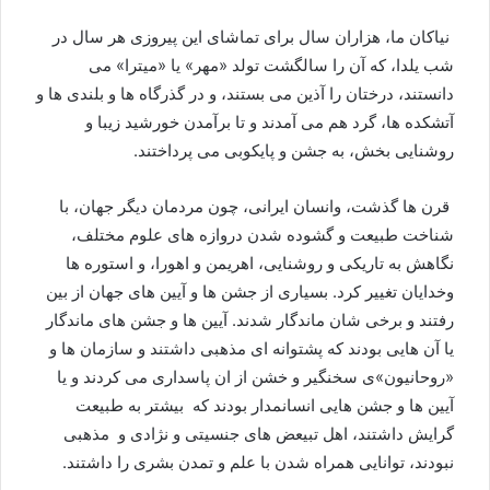
نیاکان ما، هزاران سال برای تماشای این پیروزی هر سال در
شب یلدا، که آن را سالگشت تولد «مهر» یا «میترا» می
دانستند، درختان را آذین می بستند، و در گذرگاه ها و بلندی ها و
آتشکده ها، گرد هم می آمدند و تا برآمدن خورشید زیبا و
روشنایی بخش، به جشن و پایکوبی می پرداختند.
قرن ها گذشت، وانسان ایرانی، چون مردمان دیگر جهان، با
شناخت طبیعت و گشوده شدن دروازه های علوم مختلف،
نگاهش به تاریکی و روشنایی، اهریمن و اهورا، و استوره ها
وخدایان تغییر کرد. بسیاری از جشن ها و آیین های جهان از بین
رفتند و برخی شان ماندگار شدند. آیین ها و جشن های ماندگار
یا آن هایی بودند که پشتوانه ای مذهبی داشتند و سازمان ها و
«روحانیون»ی سخنگیر و خشن از ان پاسداری می کردند و یا
آیین ها و جشن هایی انسانمدار بودند که بیشتر به طبیعت
گرایش داشتند، اهل تبیعض های جنسیتی و نژادی و مذهبی
نبودند، توانایی همراه شدن با علم و تمدن بشری را داشتند.