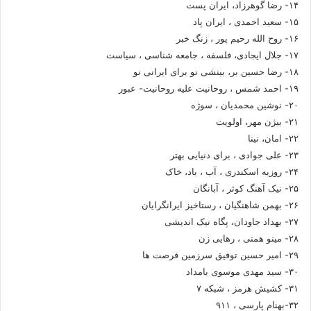
۱۴- رضا گوهرزاد، ایران پست
۱۵- سعید احمدی ، ایران پاد
۱۶- روح الله رحیم پور ، زنگ خبر
۱۷- جلال ایجادی، فلسفه ، جامعه شناسی ، سیاست
۱۸- رضا حسین بر، بینشی نو برای ایرانی نو
۱۹- احمد شمس ، روحانیت علیه روحانیت- عبور
۲۰- نوشین محمدیان ، سوژه
۲۱- بیژن مهر، اولویت
۲۲- امان، نینا
۲۳- علی جوادی ، برای دنیایی بهتر
۲۴- روزبه اسکندری ، آب ، باد، خاک
۲۵- نیک آهنگ کوثر ، آبانگان
۲۶- بهمن شاهنگیان ، رستاخیز ایرانگرایان
۲۷- بهداد جاودان، پگاه نیک اندیشی
۲۸- مینو همتی ، رهایی زن
۲۹- امیر حسین توفیق سرزمین فرصت ها
۳۰- سید مهدی موسوی بامداد
۳۱- کشیش هرمز ، شبکه ۷
۳۲-بهنام پارسی ، ۹۱۱