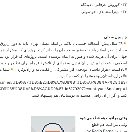
۳۳- کوروش عرفانی ، دیدگاه
۳۴- میترا معتمدی، خودمونی
چاه ویل مصلی
۳۸ سال پیش، آیت‌الله خمینی با تاکید بر اینکه مصلی تهران باید به دور از زرق
مساجد صدر اسلام باشد، دستور ساخت آن را صادر کرد، پروژه‌ای که بیش از هم
جهان برای آن هزینه شده و هنوز به اتمام نرسیده است. پروژه‌ای که قرار بود نم
اسلامی باشد، اما بیش از آن تبدیل به نمادی از تلاش نافرجام برای تظاهر و خ
#پادکست «هزار داستان بودجه» کار مشترکی از فکت‌نامه و رادیوفردا.
شما می
«#هزار_داستان_بودجه» را در کست‌باکس
.fm/channel/%D9%87%D8%B2%D8%A7%D8%B1%D8%AF%D8%A7%D8%B3
کنید و اگر از آن راضی هستید به دوستانتان هم پیشنهاد کنید.
وقتی مراقبت هم قطع می‌شود
وقتی مراقبت هم قطع
می‌شود by Radio Farda