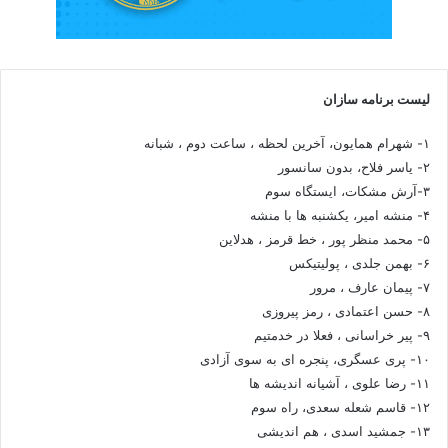
لیست برنامه سازان
۱- شهرام همایون، آخرین لحظه ، ساعت دوم ، شبانه
۲- یاسر فلاح، بدون سانسور
۳-آرش مشکات، ایستگاه سوم
۴- منشه امیر، یکشنبه ها با منشه
۵- محمد منظر پور ، خط قرمز ، هدلاین
۶- بهمن جلدی ، پولیتیکس
۷- پیمان عارف ، مرور
۸- حسن اعتمادی ، رمز پیروزی
۹- پیر خراسانی ، فعلا در خدمتیم
۱۰- پری عسگری، پنجره ای به سوی آزادی
۱۱- رضا علوی ، آشیانه اندیشه ها
۱۲- قاسم شعله سعدی، راه سوم
۱۳- جمشید اسدی ، هم اندیشی