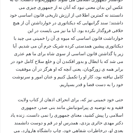
عکس این بدان معنی نبود که آنان نه از جمهوری چیزی می
دانستند نه کمترین اطلاعی از ارزش تاریخی قانون اساسی خود
داشتند؛ سند گرانبهایی که دیکتاتوری در خوارداشتن آن از هیچ
خلافی فروگذار نکرده بود. آیا ما نیز می بایست در این
خوارداشت قانون اساسی که میوه ی آن را خمینی می چید با
دیکتاتوری پیشین همدستی کرده شریک جرم آن می شدیم. آیا
زیر پا گذاشتن قانون اساسی از سوی شاه برای ما هم عذری
می شد که با ابطال و بدور افکندن آن و خلع سلاح کامل خود در
برابر همه ی زورگویان، یعنی آنچه که او هرگز در آن موفقیت
کامل نیافته بود، کار او را تکمیل کنیم و عنان امور و سرنوشت
خود را به دست قضا و قدر بسپاریم.
حتی خود خمینی نیز که، برای انحراف اذهان از کتاب ولایت
فقیه و به توصیه ی پیرامونیانش مانند بنی صدر، جمهوری
اسلامی را پیش کشید، معنای جمهوری را نمی دانست. زنده یاد
دکتر مهدی حائری یزدی، همدرس او در قم و دوست دانشمند
بعدی او، درخاطرات شفاهی خود، چاپ دانشگاه هاروارد، می