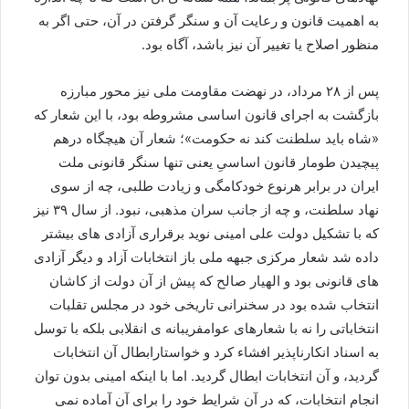
به اهمیت قانون و رعایت آن و سنگر گرفتن در آن، حتی اگر به
منظور اصلاح یا تغییر آن نیز باشد، آگاه بود.
پس از ۲۸ مرداد، در نهضت مقاومت ملی نیز محور مبارزه
بازگشت به اجرای قانون اساسی مشروطه بود، با این شعار که
«شاه باید سلطنت کند نه حکومت»؛ شعار آن هیچگاه درهم
پیچیدن طومار قانون اساسیِ یعنی تنها سنگر قانونی ملت
ایران در برابر هرنوع خودکامگی و زیادت طلبی، چه از سوی
نهاد سلطنت، و چه از جانب سران مذهبی، نبود. از سال ۳۹ نیز
که با تشکیل دولت علی امینی نوید برقراری آزادی های بیشتر
داده شد شعار مرکزی جبهه ملی باز انتخابات آزاد و دیگر آزادی
های قانونی بود و الهیار صالح که پیش از آن دولت از کاشان
انتخاب شده بود در سخنرانی تاریخی خود در مجلس تقلبات
انتخاباتی را نه با شعارهای عوامفریبانه ی انقلابی بلکه با توسل
به اسناد انکارناپذیر افشاء کرد و خواستارابطال آن انتخابات
گردید، و آن انتخابات ابطال گردید. اما با اینکه امینی بدون توان
انجام انتخابات، که در آن شرایط خود را برای آن آماده نمی