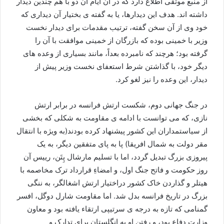
از منبع موثقی اطلاع دارد که در آن ایام آن دو با هم چندین دیدار
داشته اند. هدف این دیدارها، یا به گفته ی بختیار آن دیداری که
خود وی از آن سخن گفته، ترتیب مقدمات برای دیدار نخست
وزیر با خمینی بوده که بازرگان از خمینی موافقت با آن را
گرفته بود؛ هرچند که نامبرده بعداً، مانند بسیاری از وعده های
دیگر خود، با گذاشتن شرط استعفای نخست وزیر پیش از
دیدار، این وعده را نیز لغو کرد.
در جنگ جهانی دوم، شکست ارتش فرانسه در برابر ارتش
نازی، که می توانست با ادامه ی مقاومت به شکلی که بخشی
از سیاستمداران این کشور پیشنهاد کرده بودند(به ویژه با انتقال
مقر دولت به شمال افریقا) پا به پای متفقین دیگر، به یک
پیروزی بزرگ تبدیل گردد، اما با تسلیم مارشال پِتَن، رییس آن
روز حکومت و فاتح جنگ اول، و امضاءِ قرارداد ترک مخاصمه با
هیتلر و گذاردن خاک کشور دراختیار ارتش اشغالگر، به ننگی
بزرگ در تاریخ فرانسه بدل شد. اما مقاومت شارل دوگل، افسر
گمنامی که تازه به درجه ی سرتیپی ارتقاء یافته بود و معاون
وزارت دفاع بود، و رفتن او به انگلستان برای تدارک و