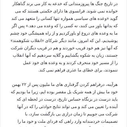
در تاریخ جنگ ها پیروزمندانی که خدعه به کار می برند گناهکار
خوانده نمی شوند. فرانسوی ها دارای حکمتی هستند که می
گوید «وعده های سیاسی همواره تنها کسانی را متعهد می کند
که بدانها باور می کنند، نه کسی را که وعده می دهد.» پس اگر
ما به وعده های دروغ او باورکردیم و از راه همیشگی خود چشم
پوشیدیم، این که امروز، مانند دیگر شرکای «انقلاب شکوهمند»
که آنها نیز هم خود فریب خوردند و هم در فریب دیگران شرکت
جستند، زبان به شکوه بگشاییم و گلایه سردهیم که آنها انقلاب
را از مسیر خود منحرف کردند و به وعده های خود عمل
ننمودند، برای خطای ما عذری فراهم نمی کند.
هرآینه، درفراهم کردن گرفتاری های ما ملیون پس از ۲۲ بهمن
خود ما بیش از همه شریک بل مقصر بوده ایم، زیرا ما بودیم که
باید درست در بزنگاه حساس تاریخ، درست در لحظه ای که
آینده را تعیین می کند و می تواند نتایج حوادثی را که در آنها
شرکت می جوییم تا زمان درازی بی بازگشت سازد، با
تصمیمات خردمندانه وارد راهی که فردای ملت و خود ما را