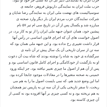
حزب ایران به نمایندگی دبیر کل آن که کسی جز خود او نبود،
حزب ملت ایران به نمایندگی داریوش فروهر، جامعه ی
سوسیالیست های نهضت ملی ایران به نمایندگی رضا شایان و
شرکت نمایندگان حزب مردم ایران بار دیگر وارد صحنه ی
مبارزه شد و یکسال پس از آن در تاریخ سی ام تیر ۵۷ نام
پیشین خود، همان عنوان جبهه ملی ایران را از نو به کار برد، در
اصول خواست های آن که اجرای قانون اساسی در رأس آنها
قرار داشت تغییری رخ نداده بود. و این جبهه ملی همان بود که
سه تن از سران تاریخی آن یک سال پیش تر آن نامه ی
سرگشاده ی خود به شاه را نوشته بودند که شاه بیت آن دعوت
او به بازگشت از خودکامگی و اجرای کامل قانون اساسی بود و
پس از آن هم از اصول ما چیزی تغییر نیافته بود، جز اینکه ورود
خمینی به صحنه متغیرها را در معادلات موجود جابجا کرده بود.
اما این وضع جدید هم، که نمی بایست اصول ما را به هم می
ریخت، تا سفر تاریخی یکی از آن سه تن به پاریس نیز همچنان
به هم نریخته بود و نه کسی چیزی بر آنها افزوده بود نه کسی از
آن چیزی کاسته بود.