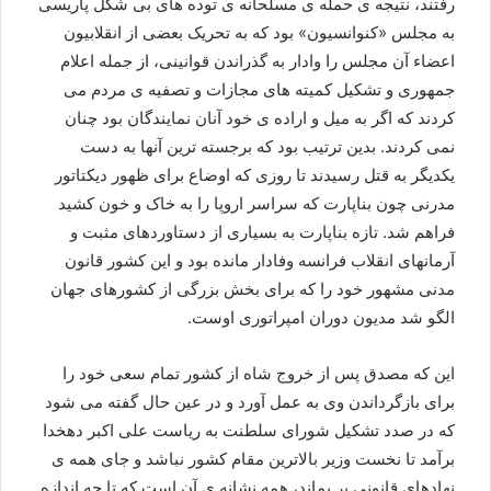
رفتند، نتیجه ی حمله ی مسلحانه ی توده های بی شکل پاریسی
به مجلس «کنوانسیون» بود که به تحریک بعضی از انقلابیون
اعضاء آن مجلس را وادار به گذراندن قوانینی، از جمله اعلام
جمهوری و تشکیل کمیته های مجازات و تصفیه ی مردم می
کردند که اگر به میل و اراده ی خود آنان نمایندگان بود چنان
نمی کردند. بدین ترتیب بود که برجسته ترین آنها به دست
یکدیگر به قتل رسیدند تا روزی که اوضاع برای ظهور دیکتاتور
مدرنی چون بناپارت که سراسر اروپا را به خاک و خون کشید
فراهم شد. تازه بناپارت به بسیاری از دستاوردهای مثبت و
آرمانهای انقلاب فرانسه وفادار مانده بود و این کشور قانون
مدنی مشهور خود را که برای بخش بزرگی از کشورهای جهان
الگو شد مدیون دوران امپراتوری اوست.
این که مصدق پس از خروج شاه از کشور تمام سعی خود را
برای بازگرداندن وی به عمل آورد و در عین حال گفته می شود
که در صدد تشکیل شورای سلطنت به ریاست علی اکبر دهخدا
برآمد تا نخست وزیر بالاترین مقام کشور نباشد و جای همه ی
نهادهای قانونی پر بماند، همه نشانه ی آن است که تا چه اندازه