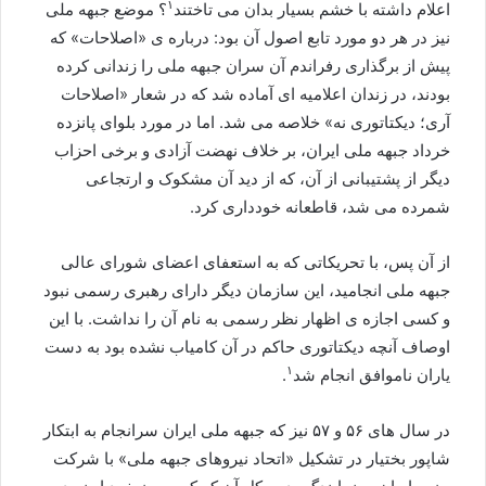
۱
اعلام داشته با خشم بسیار بدان می تاختند
؟ موضع جبهه ملی
نیز در هر دو مورد تابع اصول آن بود: درباره ی «اصلاحات» که
پیش از برگذاری رفراندم آن سران جبهه ملی را زندانی کرده
بودند، در زندان اعلامیه ای آماده شد که در شعار «اصلاحات
آری؛ دیکتاتوری نه» خلاصه می شد. اما در مورد بلوای پانزده
خرداد جبهه ملی ایران، بر خلاف نهضت آزادی و برخی احزاب
دیگر از پشتیبانی از آن، که از دید آن مشکوک و ارتجاعی
شمرده می شد، قاطعانه خودداری کرد.
از آن پس، با تحریکاتی که به استعفای اعضای شورای عالی
جبهه ملی انجامید، این سازمان دیگر دارای رهبری رسمی نبود
و کسی اجازه ی اظهار نظر رسمی به نام آن را نداشت. با این
اوصاف آنچه دیکتاتوری حاکم در آن کامیاب نشده بود به دست
۱
یاران ناموافق انجام شد
.
در سال های ۵۶ و ۵۷ نیز که جبهه ملی ایران سرانجام به ابتکار
شاپور بختیار در تشکیل «اتحاد نیروهای جبهه ملی» با شرکت