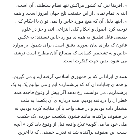
ی افریقا نیز، که کشور مراکش تنها نظام سلطنتی آن است،
آینه ی تمام نمایی از این حقیقت تلخ جهان امروز است. و همه
ی اینها دلیل آن که هیچ مورد خاص را نمی توان با احکام کلی
توجیه کرد! اصول و احکام کلی انتزاعی اند، و جز در علوم
طبیعی قابل تطبیق به همه ی موارد خاص نیستند؛ به عکس
قانون که دارای بیان صوری دقیق است، برای شمول بر موارد
خاص و به تشخیص کسانی که مصالح آنان مطرح است نوشته
می شود، بدین جهت کنکرت است.
همه ی ایراداتی که بر جمهوری اسلامی گرفته ایم و می گیریم،
و همه ی جنایات آن که که برنشمارده ایم و می توانیم یک به یک
برشماریم، می توانست رخ ندهد اگر پیش از وقوع فاجعه همه
خطر آن را دریافته بودیم، همه درباره ی آن یکصدا به ملت
هشدار داده بودیم و در صف واحد با آن مقابله کرده بودیم، نه
در صفوف پراکنده، مانند قشون شکست خورده. یک حکمت
ملی خود ما می گوید«علاج واقعه قبل از وقوع باید کرد.» آنچه
سبب این صفوف پراکنده شد نه قدرت خمینی، که تا آخرین