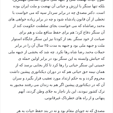
بلکه تنها سنگر با ارزش و حیاتی آن نهضت و ملت ایران بوده
است. دکتر مصدق چه در برابر سردار سپه که می خواست با
تخطی از آن قانون پادشاه شود و چه در برابر زیاده خواهی های
ﻣﺣﻣﺩ رضاشاه که می خواست بجای سلطنت حکومت کند از
آن سنگر دفاع کرد؛ هم برای حفظ منافع ملت و هم برای
صیانت از خود سنگر. بعد از کودتا نیز این سنگر جایگاه استوار
ملت و جبهه ملی بود و جبهه به مدت ۲۵ سال آن را در برابر
حملات ﻣﺣﻣﺩ رضا شاه رها نکرد. چه شد که بخشی از جبهه ملی
که حیاتش وابسته به این سنگر بود در برابر اولین حمله ی
خمینی این سنگر حیاتی را رها کرد تا کار بجایی برسد که از
همان نیمه حق حیاتی هم که در دوران دیکتاتوری پیشین داشت
محروم گردد و به حکم ارتداد مورد تعقیب قرار بگیرد و سران
آن که در دیکتاتوری پیشین اگر هم به زندان می رفتند مجبور به
ترک کشور نبودند، این بار ناچار به جلای وطن گردند، آنهم
پنهانی و از راه های خطرناک غیرقانونی.
مصدق که نه جویای مقام بود و نه در بند حفظ حیات به هر