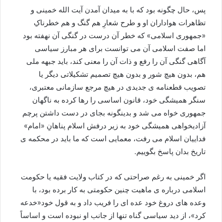
پس، حال چگونه بود که با به میدان آمدن آیت الله خمینی و
تظاهرات هواداران او و طرح شعارِ هم گنگ و هم خطرناکِ
«جمهوری اسلامی» که خطر آن درست در گنگی آن نهفته بود
اما صفت اسلامی آن می توانست برای هر مبارز سیاسی
آگاهی گنگی آن را رفع و ذات آن را معنی کند، باید جبهه ملی
هم، بدون هیچ شور و بدون هیچ تصمیم تشکیلاتی دیگر یا
تصویب قطعنامه ی جدیدی در هیچ مرجع سازمانی معتبری،
سنگر همیشگی خود، قانون اساسی را رها کرده به ناگهان
جمهوری خواه می شد و بدینگونه بجای در دست داشتن پرچم
آزادیخواهی همیشگی خود به زیر درفش اسلام پناهانِ «امام»
فداییان اسلام می رفت، معمایی است که ما باید در محکمه ی
تاریخ بدان پاسخ بگوییم.
اگر خمینی به رغم صراحتی که در کتاب ولایت فقیه یا حکومت
اسلامی درباره ی ماهیت چنین حکومتی به کار برده بود، با
وعده های دروغ خود عده ای را فریب داد و به قول خود«خدعه
کرد»، از دید سیاسی گناه تنها از جانب او نبوده است و اساساً