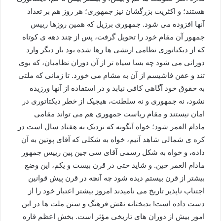
هستند؛ و اکثریت بزرگشان نیز جمهوری؛ هر روز هم بر تعداد
آنها افزوده می شود. جمهوری برزیل که همین روزها رییس
جمهور آن مقام خود را تحویل گرفت، پس از چند دهه ی کوتاه
که از دیکتاتوری نظامی ارتشی ها رها شده بود بار دیگر وارد
دورانی می شود چه بسا سیاه تر از آن دوران نظامیان، که بوی
تند و عفن فاشیسم از آن به مشام می خورد. تا زمانی که ملتی
به حقوق خود آگاهی کافی نیابد و در استفاده از آنها ورزیده
نشود، نه جمهوری و نه سلطنت، هیچیک از خطر دیکتاتوری در
امان نیستند و مقام ریاست جمهوری هم می تواند مقامی
مادام العمر شود؛ خواه آنگونه که نزدیک به هفتاد سال است در
کره ی شمالی شاهد آنیم، خواه به شکلی که آقای پوتین به آن
داده، و خواه به شکل رسمی آقای سی جین پین رییس جمهور
مادام العمر چین. و شاید حتی در قرن بیست و یکم، این وضع
بیشتر از قرن بیستم دیده شود چه آنچه در قرن پیش قوانین
اجتناب ناپذیر تاریخ می نامیدند امروز بیشتر اعتبار خود را از
دست داده است! بدبختانه نقش فرهنگ و سنن ملت ها در این
امور بیش از دوران های تاریخی مؤثر است. بخش اعظم قاره