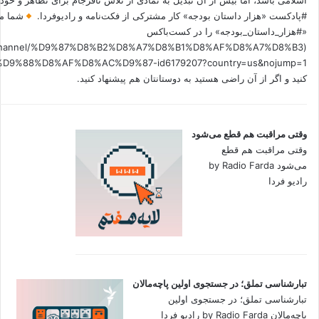
اسلامی باشد، اما بیش از آن تبدیل به نمادی از تلاش نافرجام برای تظاهر و خ
#پادکست «هزار داستان بودجه» کار مشترکی از فکت‌نامه و رادیوفردا.
شما می
«#هزار_داستان_بودجه» را در کست‌باکس
.fm/channel/%D9%87%D8%B2%D8%A7%D8%B1%D8%AF%D8%A7%D8%B3
کنید و اگر از آن راضی هستید به دوستانتان هم پیشنهاد کنید.
وقتی مراقبت هم قطع می‌شود
وقتی مراقبت هم قطع
می‌شود by Radio Farda
رادیو فردا
تبارشناسی تملق؛ در جستجوی اولین‌ پاچه‌مالان
تبارشناسی تملق؛ در جستجوی اولین‌
پاچه‌مالان by Radio Farda رادیو فردا