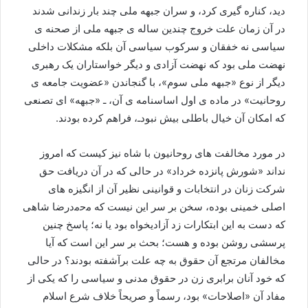
دید، کناره گیری کرد، و سران جبهه ملی چند بار زندانی شدند
در آن زمان علت خروج چندین ساله ی جبهه ملی از صحنه ی
سیاسی نه خفقان و سرکوب سیاسی آن بلکه مشکلات داخلی
نهضت ملی بود که نهضت آزادی و دیگر خواستاران یک رهبری
دیگر از نوع «جبهه ملی سوم»، با گنجاندن «عضویت جامعه ی
روحانیت» در ماده ی اول اساسنامه ی آن، ـ «جبهه» ای تصنعی
که امکان آن خیال باطلی بیش نبودـ، فراهم کرده بودند.
در مورد مخالفت های روحانیون با شاه نیز کیست که امروز
نداند «شورش پانزده خرداد» در حالی که در آن دریافت حق
شرکت زنان در انتخابات و قوانینی نظیر آن از انگیزه های
اصلی خمینی بوده، سخن بر سر این نیست که ﻣﺣﻣﺩرضا شاهی
که دست به این ابتکارات زد آزادیخواه بود یا نه؛ پاسخ چنین
پرسشی روشن بوده و هست؛ بحث بر سر این است که آیا
مخالفان مرتجع آن حقوق به چه علت برآشفته بودند؟ در حالی
که خود آنان برابری زن در حقوق مدنی و سیاسی را که یکی از
مفاد آن «اصلاحات» بود، رسماً و صریحاً خلاف شرع اسلام