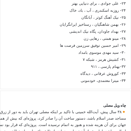
۲۳- علی جوادی ، برای دنیایی بهتر
۲۴- روزبه اسکندری ، آب ، باد، خاک
۲۵- نیک آهنگ کوثر ، آبانگان
۲۶- بهمن شاهنگیان ، رستاخیز ایرانگرایان
۲۷- بهداد جاودان، پگاه نیک اندیشی
۲۸- مینو همتی ، رهایی زن
۲۹- امیر حسین توفیق سرزمین فرصت ها
۳۰- سید مهدی موسوی بامداد
۳۱- کشیش هرمز ، شبکه ۷
۳۲-بهنام پارسی ، ۹۱۱
۳۳- کوروش عرفانی ، دیدگاه
۳۴- میترا معتمدی، خودمونی
چاه ویل مصلی
۳۸ سال پیش، آیت‌الله خمینی با تاکید بر اینکه مصلی تهران باید به دور از زرق
مساجد صدر اسلام باشد، دستور ساخت آن را صادر کرد، پروژه‌ای که بیش از هم
جهان برای آن هزینه شده و هنوز به اتمام نرسیده است. پروژه‌ای که قرار بود نم