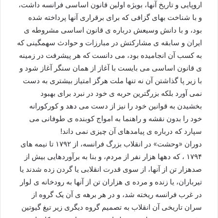
اروپایی و تاریخ آنها، بویژه اولین قانون اساسی فرانسه داشت،
و با شناخت بهای گزافی که برای برقراری آنها پرداخته شده
بود، و با دانش وسیعش درباره ی قانون اساسی مشروطه ی
ایران و سابقه ی مشارکتش در مبارزات و حوادث سهمگینی که
به کسب آن انجامیده بود، می دانست که هر پیشرفت در زمینه
ی قانون اساسی می بایست با آغاز از همان سنگر آغاز شود و
با زیر پا گذاشتن آن نه تنها ملت هرگز امتیاز بیشتری به دست
نمی آورد بلکه بزرگترین حربه ی خود در نبرد برای بهبود
بخشیدن به قوانین خود را نیز از دست می دهد و کورکورانه
خود را بدون نقشه و راهنما به امواج کوبنده ی طوفانی می
سپارد که درباره ی پیامدهای آن چیزی نمی داند!
دوران «وحشت» در انقلاب بزرگ فرانسه، از ۱۷۹۲ تا نیمه های
۱۷۹۴ ، که دهها هزار نفر از مردم، و بنا به برآوردهایی بیش از
صدهزار تن از آنها، از سوی قدرت انقلابی یا گردن زده شدند یا
تیرباران، یا زنده و مرده ی هزاران تن از آنها به رودخانه ی لوار
در غرب فرانسه ریخته شد، و در هر برهه ی آن یک گروه از
سران تاریخی آن انقلاب به تصمیم گروه دیگری زیر تیغ گیوتین