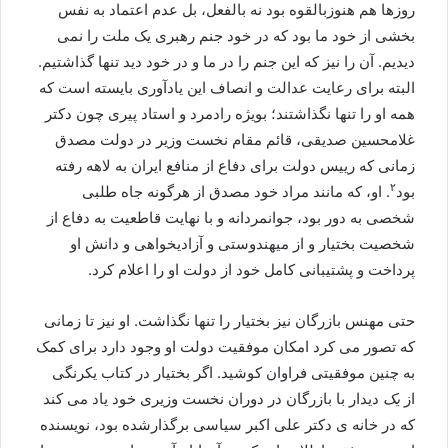
روزها هم هنوزبالقوه بود نه بالفعل، بل عدم اعتماد به نفس
بخشی از خود ما بود که در خود جنم رهبری یک ملت را نمی
دیدیم. آن را نیز که این جنم را در ما و در خود دید تنها گذاشتیم.
البته برای رعایت عدالت و انصاف این یادآوری بایسته است که
همه او را تنها نگذاشتند؛ بویژه رادمرد و استاد پیری چون دکتر
غلامحسین صدیقی، قائم مقام نخست وزیر در دولت مصدق
زمانی که رییس دولت برای دفاع از منافع ایران به لاهه رفته
۲
بود
. او، که مانند مراد خود مصدق از هرگونه جاه طلبی
شخصی به دور بود، جوانمردانه و با نهایت قاطعیت به دفاع از
شخصیت بختیار و از میهندوستی و آزادیخواهی و دانش او
پرداخت و پشتیبانی کامل خود از دولت او را اعلام کرد.
حتی مهنس بازرگان نیز بختیار را تنها نگذاشت. او نیز تا زمانی
که تصور می کرد امکان موفقیت دولت او وجود دارد برای کمک
به چنین موفقیتی فراوان کوشید. اگر بختیار در کتاب یکرنگی
از
یک
دیدار با بازرگان در دوران نخست وزیری خود یاد می کند
که در خانه ی دکتر علی اکبر سیاسی برگذارشده بود، نویسنده