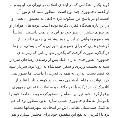
گوید یکبار، هنگامی که در ابتدای انقلاب در تهران نزد او بودم به
او گفتم «جمهوری چند نوع است؛ منظور شما کدام نوع آن
است. او در پاسخ من سکوت کرد.» (نقل به مضمون). یعنی او
در این باره هیچگاه فکری نکرده بوده است. توده های هوادار او
نیز چیزی بیشتر از رهبر خود در این باره نمی دانستند. اساساً
هم جمهوریخواهی در ایران هیچ پیشینه ی جدی نداشت. از
کوشش هایی که برای جمهوری شورایی و کمونیستی، از جمله
در گیلان، صورت گرفت که بگذریم تنها زمانی که زمزمه ی
جمهوری بطور جدی به راه افتاد پس از رسیدن رضاخان سردار
سپه به نخست وزیری و سفر احمدشاه به اروپا بود. سردار سپه
که قصد دست اندازی به همه ی قدرت را داشت اما تصور نمی
کرد بتواند به مقام پادشاهی دست یابد کوشید تا، با تقلید از
آتاتورک که در ترکیه با لغو خلافت و سلطنت عثمانی جمهوری
برقرارکرده خود نیز این مقام را تسخیرکرده بود، مقاصد خود را
با توسل به نظام جمهوری عملی سازد. بدین منظور بود که هم
به کمک همدستان نظامی اش در انتخابات شهرستانها دست
برد تا اکثریتی به نفع این مقصود خود برای مجلس بسازد و هم