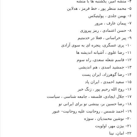
۴- منشه امیر، یکشنبه ها با منشه
۵- محمد منظر پور ، خط قرمز ، هدلاین
۶- بهمن جلدی ، پولیتیکس
۷- پیمان عارف ، مرور
۸- حسن اعتمادی ، رمز پیروزی
۹- پیر خراسانی ، فعلا در خدمتیم
۱۰- پری عسگری، پنجره ای به سوی آزادی
۱۱- رضا علوی ، آشیانه اندیشه ها
۱۲- قاسم شعله سعدی، راه سوم
۱۳- جمشید اسدی ، هم اندیشی
۱۴- رضا گوهرزاد، ایران پست
۱۵- سعید احمدی ، ایران پاد
۱۶- روح الله رحیم پور ، زنگ خبر
۱۷- جلال ایجادی، فلسفه ، جامعه شناسی ، سیاست
۱۸- رضا حسین بر، بینشی نو برای ایرانی نو
۱۹- احمد شمس ، روحانیت علیه روحانیت- عبور
۲۰- نوشین محمدیان ، سوژه
۲۱- بیژن مهر، اولویت
۲۲- امان، نینا