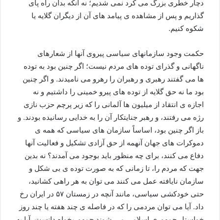
دچار خطری بزرگ می کرد نمی شدیم؛ نه آنکه بدان راه پای
گذاریم و پس از مشاهده ی پیامد های آن از دیگران گلایه یا
شکوه کنیم.
حکمت وجود سازمانهای سیاسی پیروی آنها از شعارهای
ناگهانی و گذرای توده های مردم نیست؛ اگر چنین بود به توده
ها می گفتند رهبری و رهبران را رهرو می نامیدند. و اگر چنین
بود ما نه حق گلایه از توده های پیرو خمینی را داشتیم و نه
اجازه ی انتقاد از میلیون ها آلمانی را که زیر پرچم حزب نازی
رژه می رفتند، و رهبر جنایتکار آن را به خدایی رسانیده بودند. و
باز اگر چنین بود، اساساً سازمان های سیاسی که همه ی
دموکرات های جهان آنهمه از حق آزادی تشکیل و فعالیت آنها
دفاع می کنند، برای چه منظور باید بوجود می آمدند؟ نه بدین
جهت که مردم را، تا زمانی که به صورت توده ی بی شکل و
سازمان نایافته عمل می کنند می توان به هر راهی کشانید،
حتی خودکشی سیاسی، مانند آنچه در زمستان ۵۷ در ایران رخ
داد. آیا می توان مردمی را که در فاصله ی چند هفته یا چند روز
خواستار جمهوری اسلامی می شوند جمهوریخواه دانست. آیا به