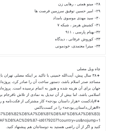
۲۸- مینو همتی ، رهایی زن
۲۹- امیر حسین توفیق سرزمین فرصت ها
۳۰- سید مهدی موسوی بامداد
۳۱- کشیش هرمز ، شبکه ۷
۳۲-بهنام پارسی ، ۹۱۱
۳۳- کوروش عرفانی ، دیدگاه
۳۴- میترا معتمدی، خودمونی
چاه ویل مصلی
🔸۳۸ سال پیش، آیت‌الله خمینی با تاکید بر اینکه مصلی تهران ب
مساجد صدر اسلام باشد، دستور ساخت آن را صادر کرد، پروژه‌ا
جهان برای آن هزینه شده و هنوز به اتمام نرسیده است. پروژه‌ای
اسلامی باشد، اما بیش از آن تبدیل به نمادی از تلاش نافرجام 
🔸#پادکست «هزار داستان بودجه» کار مشترکی از فکت‌نامه و را
«#هزار_داستان_بودجه» را در کست‌باکس
/%D9%87%D8%B2%D8%A7%D8%B1%D8%AF%D8%A7%D8%B3
کنید و اگر از آن راضی هستید به دوستانتان هم پیشنهاد کنید.