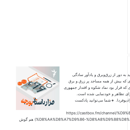
اید به دور از زرق‌وبرق و یادآور سادگی
ی که بیش از همه مساجد پر زرق و برق
 که قرار بود نماد شکوه و اقتدار جمهوری
برای تظاهر و خودنمایی شده است.
دیوفردا. 🔸شما می‌توانید پادکست
(https://castbox.fm/channel
%D8%AA%D8%A7%D9%86-%D8%A8%D9%88%D8%AF%D8%AC%D9%87-id6179207?country=us&nojump=1) هم گوش