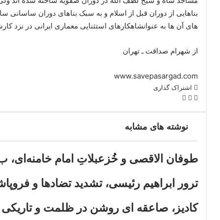
مساجد شاه و شیخ لطف الله در دوران صفویه ساخته شده اند ولی ب
بناهایی از دوران قبل از اسلام و به سبک بناهای دوران ساسانی س
های آن ها به عنوانشاهکارهای استثنایی معماری ایرانی در نزد ک
از شهرام صداقت ـ تهران
www.savepasargad.com
اشتراک گذاری
X
فیس
اشتراک
بوک
گذاری
از
نوشته های مشابه
طریق
ایمیل
طوفان الاقصی و خُزعبلاتِ امام خامنه‌ای، ب. 
ترور ابراهیم رئیسی، تشدید تضادها و فروپا
کادیز، صاعقه ای روشن در ظلمت و تاریکی 