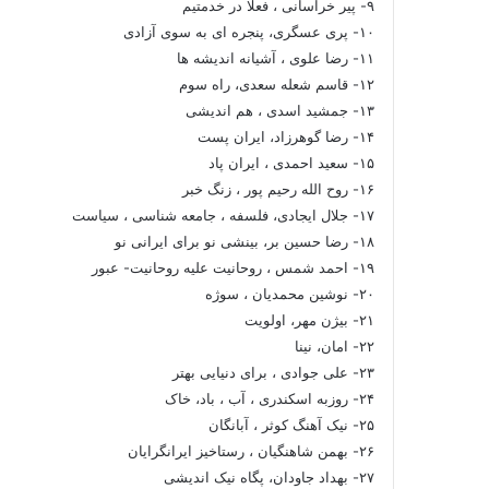
۹- پیر خراسانی ، فعلا در خدمتیم
۱۰- پری عسگری، پنجره ای به سوی آزادی
۱۱- رضا علوی ، آشیانه اندیشه ها
۱۲- قاسم شعله سعدی، راه سوم
۱۳- جمشید اسدی ، هم اندیشی
۱۴- رضا گوهرزاد، ایران پست
۱۵- سعید احمدی ، ایران پاد
۱۶- روح الله رحیم پور ، زنگ خبر
۱۷- جلال ایجادی، فلسفه ، جامعه شناسی ، سیاست
۱۸- رضا حسین بر، بینشی نو برای ایرانی نو
۱۹- احمد شمس ، روحانیت علیه روحانیت- عبور
۲۰- نوشین محمدیان ، سوژه
۲۱- بیژن مهر، اولویت
۲۲- امان، نینا
۲۳- علی جوادی ، برای دنیایی بهتر
۲۴- روزبه اسکندری ، آب ، باد، خاک
۲۵- نیک آهنگ کوثر ، آبانگان
۲۶- بهمن شاهنگیان ، رستاخیز ایرانگرایان
۲۷- بهداد جاودان، پگاه نیک اندیشی