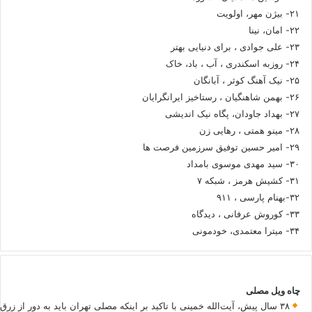
۲۱- بیژن مهر، اولویت
۲۲- امان، نینا
۲۳- علی جوادی ، برای دنیایی بهتر
۲۴- روزبه اسکندری ، آب ، باد، خاک
۲۵- نیک آهنگ کوثر ، آبانگان
۲۶- بهمن شاهنگیان ، رستاخیز ایرانگرایان
۲۷- بهداد جاودان، پگاه نیک اندیشی
۲۸- مینو همتی ، رهایی زن
۲۹- امیر حسین توفیق سرزمین فرصت ها
۳۰- سید مهدی موسوی بامداد
۳۱- کشیش هرمز ، شبکه ۷
۳۲-بهنام پارسی ، ۹۱۱
۳۳- کوروش عرفانی ، دیدگاه
۳۴- میترا معتمدی، خودمونی
چاه ویل مصلی
۳۸ سال پیش، آیت‌الله خمینی با تاکید بر اینکه مصلی تهران باید به دور از زرق