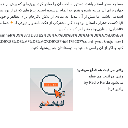
مساجد صدر اسلام باشد، دستور ساخت آن را صادر کرد، پروژه‌ای که بیش از هم
جهان برای آن هزینه شده و هنوز به اتمام نرسیده است. پروژه‌ای که قرار بود نم
اسلامی باشد، اما بیش از آن تبدیل به نمادی از تلاش نافرجام برای تظاهر و خ
#پادکست «هزار داستان بودجه» کار مشترکی از فکت‌نامه و رادیوفردا.
شما می
«#هزار_داستان_بودجه» را در کست‌باکس
.fm/channel/%D9%87%D8%B2%D8%A7%D8%B1%D8%AF%D8%A7%D8%B3
کنید و اگر از آن راضی هستید به دوستانتان هم پیشنهاد کنید.
وقتی مراقبت هم قطع می‌شود
وقتی مراقبت هم قطع
می‌شود by Radio Farda
رادیو فردا