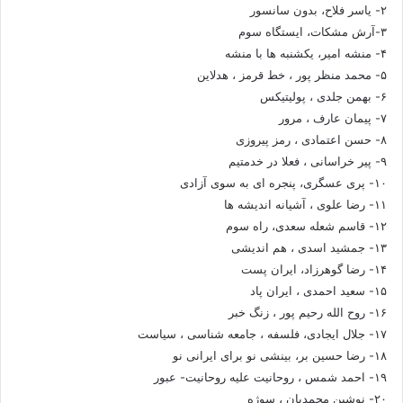
۲- یاسر فلاح، بدون سانسور
۳-آرش مشکات، ایستگاه سوم
۴- منشه امیر، یکشنبه ها با منشه
۵- محمد منظر پور ، خط قرمز ، هدلاین
۶- بهمن جلدی ، پولیتیکس
۷- پیمان عارف ، مرور
۸- حسن اعتمادی ، رمز پیروزی
۹- پیر خراسانی ، فعلا در خدمتیم
۱۰- پری عسگری، پنجره ای به سوی آزادی
۱۱- رضا علوی ، آشیانه اندیشه ها
۱۲- قاسم شعله سعدی، راه سوم
۱۳- جمشید اسدی ، هم اندیشی
۱۴- رضا گوهرزاد، ایران پست
۱۵- سعید احمدی ، ایران پاد
۱۶- روح الله رحیم پور ، زنگ خبر
۱۷- جلال ایجادی، فلسفه ، جامعه شناسی ، سیاست
۱۸- رضا حسین بر، بینشی نو برای ایرانی نو
۱۹- احمد شمس ، روحانیت علیه روحانیت- عبور
۲۰- نوشین محمدیان ، سوژه