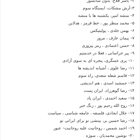
۲- یاسر فلاح، بدون سانسور
۳-آرش مشکات، ایستگاه سوم
۴- منشه امیر، یکشنبه ها با منشه
۵- محمد منظر پور ، خط قرمز ، هدلاین
۶- بهمن جلدی ، پولیتیکس
۷- پیمان عارف ، مرور
۸- حسن اعتمادی ، رمز پیروزی
۹- پیر خراسانی ، فعلا در خدمتیم
۱۰- پری عسگری، پنجره ای به سوی آزادی
۱۱- رضا علوی ، آشیانه اندیشه ها
۱۲- قاسم شعله سعدی، راه سوم
۱۳- جمشید اسدی ، هم اندیشی
۱۴- رضا گوهرزاد، ایران پست
۱۵- سعید احمدی ، ایران پاد
۱۶- روح الله رحیم پور ، زنگ خبر
۱۷- جلال ایجادی، فلسفه ، جامعه شناسی ، سیاست
۱۸- رضا حسین بر، بینشی نو برای ایرانی نو
۱۹- احمد شمس ، روحانیت علیه روحانیت- عبور
۲۰- نوشین محمدیان ، سوژه