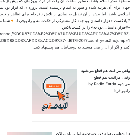
مساجد صدر اسلام باشد، دستور ساخت آن را صادر کرد، پروژه‌ای که بیش از هم
جهان برای آن هزینه شده و هنوز به اتمام نرسیده است. پروژه‌ای که قرار بود نم
اسلامی باشد، اما بیش از آن تبدیل به نمادی از تلاش نافرجام برای تظاهر و خ
#پادکست «هزار داستان بودجه» کار مشترکی از فکت‌نامه و رادیوفردا.
شما می
«#هزار_داستان_بودجه» را در کست‌باکس
.fm/channel/%D9%87%D8%B2%D8%A7%D8%B1%D8%AF%D8%A7%D8%B3
کنید و اگر از آن راضی هستید به دوستانتان هم پیشنهاد کنید.
وقتی مراقبت هم قطع می‌شود
وقتی مراقبت هم قطع
می‌شود by Radio Farda
رادیو فردا
تبارشناسی تملق؛ در جستجوی اولین‌ پاچه‌مالان