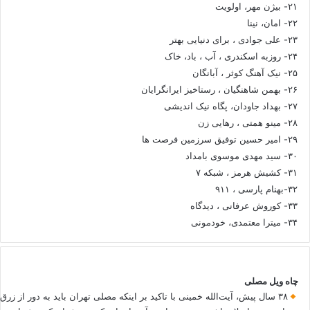
۲۱- بیژن مهر، اولویت
۲۲- امان، نینا
۲۳- علی جوادی ، برای دنیایی بهتر
۲۴- روزبه اسکندری ، آب ، باد، خاک
۲۵- نیک آهنگ کوثر ، آبانگان
۲۶- بهمن شاهنگیان ، رستاخیز ایرانگرایان
۲۷- بهداد جاودان، پگاه نیک اندیشی
۲۸- مینو همتی ، رهایی زن
۲۹- امیر حسین توفیق سرزمین فرصت ها
۳۰- سید مهدی موسوی بامداد
۳۱- کشیش هرمز ، شبکه ۷
۳۲-بهنام پارسی ، ۹۱۱
۳۳- کوروش عرفانی ، دیدگاه
۳۴- میترا معتمدی، خودمونی
چاه ویل مصلی
۳۸ سال پیش، آیت‌الله خمینی با تاکید بر اینکه مصلی تهران باید به دور از زرق