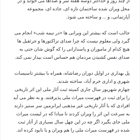
از چند روز و حداکثر دوسه هفته سر و صداها می خوابد و در
محل ویران شده ساختمان تازه ای، جاده ای، مجموعه
آپارتمانی، و … و ساخته می شوذ.
جالب است که بیشتر این ویرانی ها «در نیمه شب» انجام می
گیرد ولی معلوم نیست که چرا صدای تراکتورها و جرثقیل ها
هیچ کدام از ماموران و پاسدارانی را که گوش شان حتی به
صدای نفس کشیدن مردمان هم حساس است بیدار نمی کند.
پل بهداری در اوایل دوران رضاشاه، همراه با بیشتر تاسیسات
شهری و اداری خرم آباد، ساخته شدند.
چهارم شهریور سال جاری کمیته ثبت آثار ملی این اثر تاریخی
را برای ثبت در فهرست میراث ملی پذیرفتند. و به نظر می آید
افرادی که با آثار تاریخی غیر مذهبی ایرانزمین سر ستیز دارند
به سرعت این اثر را ویران کردند تا مبادا که در لیست میراث
ملی جای بگیرد اگر چه در این چهل سال بسیاری از آثار ثبت
شده در فهرست میراث ملی را هم ویران و یا نابود کرده اند.