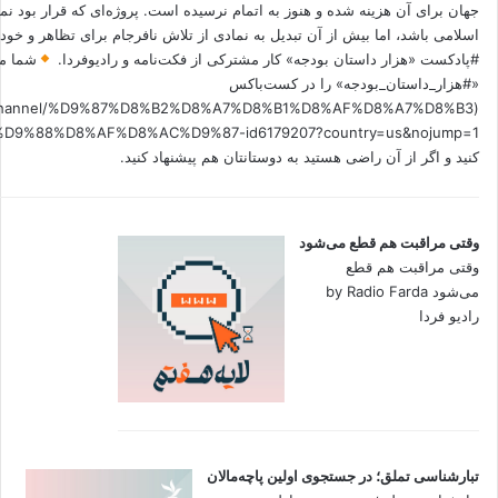
جهان برای آن هزینه شده و هنوز به اتمام نرسیده است. پروژه‌ای که قرار بود نم
اسلامی باشد، اما بیش از آن تبدیل به نمادی از تلاش نافرجام برای تظاهر و خ
#پادکست «هزار داستان بودجه» کار مشترکی از فکت‌نامه و رادیوفردا.
شما می
«#هزار_داستان_بودجه» را در کست‌باکس
.fm/channel/%D9%87%D8%B2%D8%A7%D8%B1%D8%AF%D8%A7%D8%B3
کنید و اگر از آن راضی هستید به دوستانتان هم پیشنهاد کنید.
وقتی مراقبت هم قطع می‌شود
وقتی مراقبت هم قطع
می‌شود by Radio Farda
رادیو فردا
تبارشناسی تملق؛ در جستجوی اولین‌ پاچه‌مالان