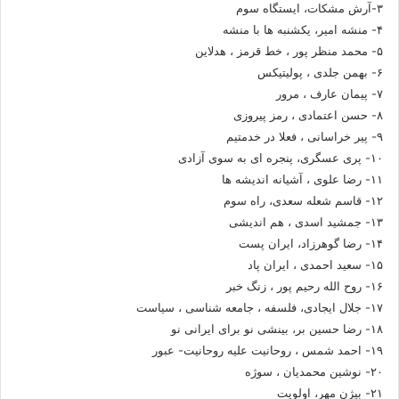
۳-آرش مشکات، ایستگاه سوم
۴- منشه امیر، یکشنبه ها با منشه
۵- محمد منظر پور ، خط قرمز ، هدلاین
۶- بهمن جلدی ، پولیتیکس
۷- پیمان عارف ، مرور
۸- حسن اعتمادی ، رمز پیروزی
۹- پیر خراسانی ، فعلا در خدمتیم
۱۰- پری عسگری، پنجره ای به سوی آزادی
۱۱- رضا علوی ، آشیانه اندیشه ها
۱۲- قاسم شعله سعدی، راه سوم
۱۳- جمشید اسدی ، هم اندیشی
۱۴- رضا گوهرزاد، ایران پست
۱۵- سعید احمدی ، ایران پاد
۱۶- روح الله رحیم پور ، زنگ خبر
۱۷- جلال ایجادی، فلسفه ، جامعه شناسی ، سیاست
۱۸- رضا حسین بر، بینشی نو برای ایرانی نو
۱۹- احمد شمس ، روحانیت علیه روحانیت- عبور
۲۰- نوشین محمدیان ، سوژه
۲۱- بیژن مهر، اولویت