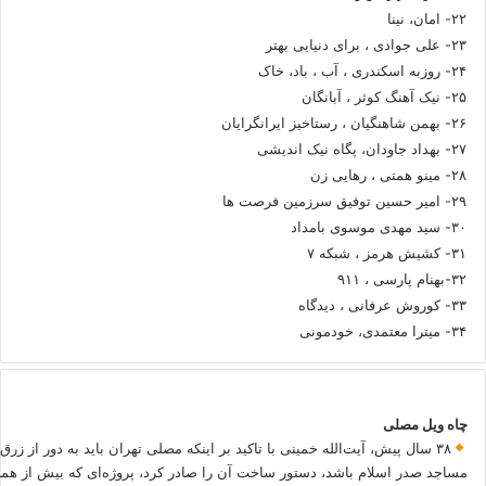
۲۲- امان، نینا
۲۳- علی جوادی ، برای دنیایی بهتر
۲۴- روزبه اسکندری ، آب ، باد، خاک
۲۵- نیک آهنگ کوثر ، آبانگان
۲۶- بهمن شاهنگیان ، رستاخیز ایرانگرایان
۲۷- بهداد جاودان، پگاه نیک اندیشی
۲۸- مینو همتی ، رهایی زن
۲۹- امیر حسین توفیق سرزمین فرصت ها
۳۰- سید مهدی موسوی بامداد
۳۱- کشیش هرمز ، شبکه ۷
۳۲-بهنام پارسی ، ۹۱۱
۳۳- کوروش عرفانی ، دیدگاه
۳۴- میترا معتمدی، خودمونی
چاه ویل مصلی
۳۸ سال پیش، آیت‌الله خمینی با تاکید بر اینکه مصلی تهران باید به دور از زرق
مساجد صدر اسلام باشد، دستور ساخت آن را صادر کرد، پروژه‌ای که بیش از هم