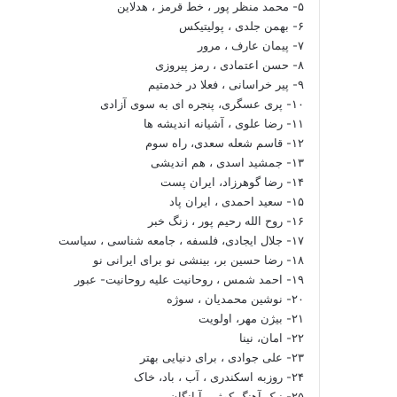
۵- محمد منظر پور ، خط قرمز ، هدلاین
۶- بهمن جلدی ، پولیتیکس
۷- پیمان عارف ، مرور
۸- حسن اعتمادی ، رمز پیروزی
۹- پیر خراسانی ، فعلا در خدمتیم
۱۰- پری عسگری، پنجره ای به سوی آزادی
۱۱- رضا علوی ، آشیانه اندیشه ها
۱۲- قاسم شعله سعدی، راه سوم
۱۳- جمشید اسدی ، هم اندیشی
۱۴- رضا گوهرزاد، ایران پست
۱۵- سعید احمدی ، ایران پاد
۱۶- روح الله رحیم پور ، زنگ خبر
۱۷- جلال ایجادی، فلسفه ، جامعه شناسی ، سیاست
۱۸- رضا حسین بر، بینشی نو برای ایرانی نو
۱۹- احمد شمس ، روحانیت علیه روحانیت- عبور
۲۰- نوشین محمدیان ، سوژه
۲۱- بیژن مهر، اولویت
۲۲- امان، نینا
۲۳- علی جوادی ، برای دنیایی بهتر
۲۴- روزبه اسکندری ، آب ، باد، خاک
۲۵- نیک آهنگ کوثر ، آبانگان