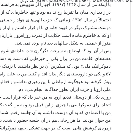
%D8%AA%D8%A7%D9%86-%D8%A8%D9%88%D8%AF%D8%AC%D9%87-id6179207?country=us&nojump=1) هم گوش
با اینکه من از سال ۱۳۴۶ (۱۹۶۷)، اجباراً
دراز دیداری میان ما تقریبا رخ نداده بود و تنها خاطره‌ای که 
احتمالاً در سال ۱۳۵۶، زمانی که حزب الهی‌های هو
دوست مشترک دیگر در قهوه خانه‌ای با او قرار داشتم و او ا
او که به خاطرم مانده است حکایت از قدرت روزافزون بازاریا
هنوز از خمینی به شکل سالهای بعد نام برده نمی‌شد.
پس از آن بود که اوضاع به سرعت دگرگون شد، حادثه‌ی شوم بهم
هفته‌های اقامت من در ایران یکی از خبرهایی که دست به د
دموکراتیک ملی» بود، که مبتکرین آن در نظر داشتند با نزدیک
۵۷ و یکی دو دارودسته‌ی دیگر بدان اقدام کنند. من به علت ر
پیش گرفته بود هیچگونه ارتباطی با این رهبری نداشتم و فعالی
ملی اروپا و حزب ایران بطور جداگانه انجام می‌دادم.
روزی یکی از دوستان قدیم اروپا به من خبر داد که قرار است
اتحاد برای دموکراسی یا چیزی از این قبیل بود و به من گفت 
من با اعتمادی که به آن دوست داشتم به آن جلسه رفتم. شمار ح
من جوان بودند. اما هزارخانی هم در آن جلسه حضور داشت. ب
زمره‌ی کوشش هایی است که در جهت تشکیل جبهه دموکراتیک م