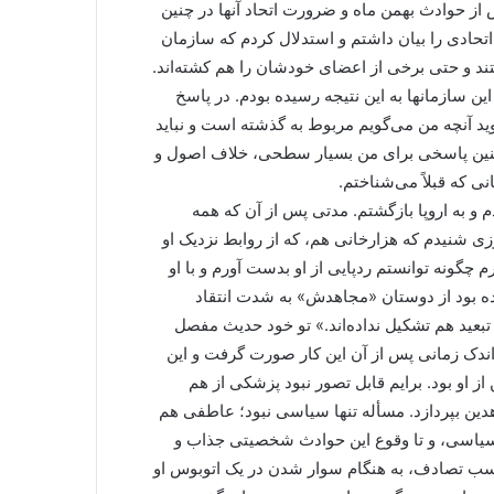
ز حوادث بهمن ماه و ضرورت اتحاد آنها در چنین
اتحادی را بیان داشتم و استدلال کردم که سازمان
تند و حتی برخی از اعضای خودشان را هم کشته‌اند.
ین سازمانها به این نتیجه رسیده بودم. در پاسخ
وید آنچه من می‌گویم مربوط به گذشته است و نباید
چنین پاسخی برای من بسیار سطحی، خلاف اصول و
ی که قبلاً می‌شناختم.
م و به اروپا بازگشتم. مدتی پس از آن که همه
وزی شنیدم که هزارخانی هم، که از روابط نزدیک او
 چگونه توانستم ردپایی از او بدست آورم و با او
سیده بود از دوستان «مجاهدش» به شدت انتقاد
بعید هم تشکیل نداده‌اند.» تو خود حدیث مفصل
 اندک زمانی پس از آن این کار صورت گرفت و این
 او بود. برایم قابل تصور نبود پزشکی از هم
دین بپردازد. مسأله تنها سیاسی نبود؛ عاطفی هم
بط سیاسی، و تا وقوع این حوادث شخصیتی جذاب و
حسب تصادف، به هنگام سوار شدن در یک اتوبوس او