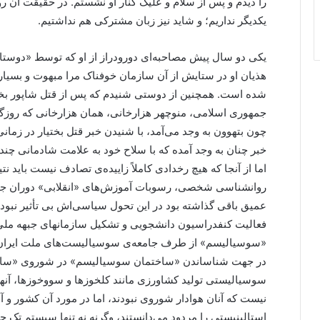
را دیدم و پس از سلام و علیک کنار او نشستم. در حقیقت آن رو
یکدیگر نداریم؛ و شاید نیز زبان مشترکی هم نداشتیم.
یکی دو سال پیش مصاحبه‌ای دورودراز از او که توسط «دوس
هذیان او در ستایش از آن سازمان خوفناک مرا مبهوت و بسیا
شده است. همچنین از دوستی شنیدم که پس از قتل شاپور بخ
جمهوری اسلامی، منوچهر هزارخانی، همان هزارخانی که روزگار
چون بتهوون به وجد می‌آمد، با شنیدن خبر قتل بختیار در زمانی
خبر چنان به وجد آمده که با سلاح خود به علامت شادمانی چن
اما از آنجا که هیچ رخدادی کاملاً زاییده‌ی تصادف نیست باید ن
روانشناسی شخصی، رسوبات آموزش‌های «انقلابی» دوران جوان
عمیق باقی گذاشته بود در این تحول سیاسی‌اش بی تأثیر نبوده 
فعالیت کنفدراسیون دانشجویی و تشکیل سازمانهای جبهه ملی ای
«سوسیالیسم» از طرف جامعه‌ی سوسیالیست‌های ملت ایران، م
در جهت شناساندن «ساختمان سوسیالیسم» در شوروی «سابق» 
سوسیالیستی تولید کشاورزی مانند کلخوزها و سووخوزها، آنهم
نیست که آنان هوادار شوروی نبودند، اما در مورد آن کشور و 
استالینیستی را مردود می‌دانستند، وگرنه نه تنها سیستم تک حزب