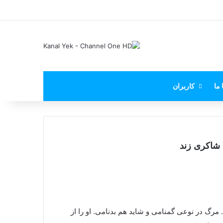
X
فیس بوک
یوتیوب
اینستاگرام
پی‌پال
 ما
کاربران
 شاکری زند
مرگ در نوعی گمنامی و شاید هم بدنامی. او را از