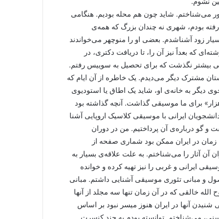
ین نشوم.
دور می‌شناختم. شاید چون هم محله بودیم. هنگامی
فرانسه رفته بودم، شهری نه چندان بزرگ که همه‌ی
بسیار زود آشناشدم. بعضی او را منوچهر می‌خواندند
ای که بعداً نیز آن را، تا دریافت دکتری، در
ماهی بیشتر نگذشت که برای تحصیل به سوییس رفتم.
ستان مشترک دیگر می‌دیدم. یک خاطره از آن ایام که
وی دیگر به خانه‌ی او، شاید یک اطاق یا استودیوی
ار» برای ما موسیقی گذاشت. آنچه گذاشته بود
آن زمان همه‌ی دانشجویان ایرانی با موسیقی کلاسیک اروپایی آشنا
 و گو درباره‌ی آن پرداختیم. من در دوران
 زمان در ایران ممکن بود شماری صفحه از
آن آثار را می‌شناختم. به علت علاقه‌ی بسیار به
قی ایرانی و غربی را نیز تهیه کرده و خوانده
اصول و مبانی تئوری موسیقی آشنایی داشتم. مبانی
الله خالقی که در آن زمان تنها سه مجلد از آنها
ی شنیدن آنها در ایران هنوز میسر نبود بر اساس
نی، می‌شناختم. توانسته بودم به چند کنسرت