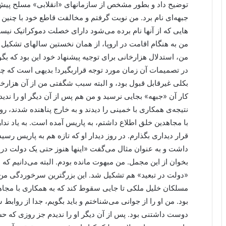
توضیح داد و بطور مشخص از سازمانهای «انقلابی» مسلح پیش ا
جبهه‌ای نام برد. من نوبت گرفتم و مخالفت قاطع خود با چنین 
هایی که از آنها نام برده می‌شود دارای خصلت دموکراتیک نیس
من به هنگام اقامت در اروپا، از همان نخستین سالهای تشکیل ا
من، استدلال هزارخانی برای توجیه پیشنهاد خود این بود که بگ
در تصمیمات آن زمان مورد توجه قراربگیرد! بدیهی است که 
بکلی غیرقابل قبول بود، و البته سبب شگفتی من از آن هزارخان
کار آن «جبهه» بجایی نرسید و من هم پس از آن دیگر او را ندید
نتیجه‌ی همکاری با خمینی را دیدند و به خارج پناهنده شدند، ر
با مجاهدین خلق اطلاع داشتم، به پاریس آمده است. به یاد ندارم
قرار دیداری بگذارم. در روز دیدار او که تازه هم به پاریس ر
داشت و به عنوان مثال می‌گفت «اینها هنوز حتی یک دولت در ت
بخوان از این مجمل. من مبهوت مانده بودم. البته می‌دانیم که
«دولت در تبعید» هم تشکیل شد. این بزرگترین سرخوردگی من از
مسلکان خلیل ملکی تا جایی سقوط کند که به همکاری با مجاه
بود. من او را از جوانی می‌شناختم و باید بگویم، جدا از روا
دوست داشتنی بود. پس از آن دیگر او را ندیدم جز روزی که 