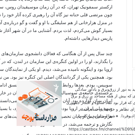
ارکستر سمفونیک تهران، که در آن زمان موسیقیدان روس، سرژ 
چون مرتضی قلی حنانه نیز گاه آن را رهبری کرده آثار خود را 
در منزل هزارخانی از هم سلیقگی با او و گفت و گو درباره‌ی 
بسیار گوش می‌کردم، لذت بردم. آشنایی ما در آن شهر آغاز شد
پاریس دیدارهایی داشته‌ام.
چند سال پس از آن هنگامی که فعالان دانشجوی سازمان‌های س
را بگذارند، او را در اولین کنگره‌ی این سازمان در لندن، که د
اروپا بود و اینگونه نامیده می‌شد، دیدم. او یکی از نمایندگان
بود. همچنین یکی از گردانندگان اصلی این کنگره نیز بود. من ن
سوییس، بودم. بعدها روابط دور و نزدیک ما بر همین نسق ادامه 
اید به دور از زرق‌وبرق و یادآور سادگی
برجسته‌ی جامعه‌ی سوسیالیست‌های نهضت ملی ایران در خارج 
ی که بیش از همه مساجد پر زرق و برق
ایران بنیان گذارده بود. آنان خود را پیرو دکتر مصدق می‌دانستن
 که قرار بود نماد شکوه و اقتدار جمهوری
جبهه ملی ایران در اروپا بودم، به رغم اختلافات موجود، با بسی
برای تظاهر و خودنمایی شده است.
دیوفردا. 🔸شما می‌توانید پادکست
هزارخانی پس از پایان تحصیلات به ایران رفت و فعالیت‌های 
نگارش و ترجمه می‌شد، در داخل کشور دنبال کرد.
(https://castbox.fm/channel