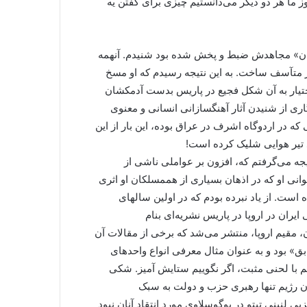
ز ما هر دو دیگر می‌دانستیم چیزی برای گفتن یه
تان» مجاهدش ضبط و پخش شده بود شنیدم. آنهمه
ر متآسف ساخت. به این نتیجه رسیدم که او مسخ
تیار به آن شکل فجیع در پاریس بدست آدمکشان
ی از شنیدن آثار آهنگسازانی انسانی و معنوی
 که در اردوگاه اشرف در عراق بوده، این بار از این
د تیر هوایی شلیک کرده است!
تیجه می‌گرفتم که، افزون بر عواملی ناشی از
ی او که در اذهان بسیاری از هممسلکان او اثری
است. از یاد نبرده بودم که در اولین سالهای
ران در اروپا در پاریس نشریه‌ای بنام
قیم اروپا، منتشر می‌شد که برخی از مقالات آن
بود و به عنوان مثال معرفی انواع واحد‌های
 با لحنی مثبت، اگر نگوییم ستایش آمیز. شکی
آن رژیم تنها رهبری حزب و دولت به سبک
ی لنینی تیتو در یوگوسلاوی مورد انتقاد آنان نبود