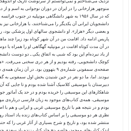
نزدیک می‌شناختم و نمی‌توانستم از سرنوشت تاریک او اندوهگ
منوچهر هزارخانی را در ایران در دوران نوجوانی به اسم و از 
که در سال ۱۹۵۶ به شهر دانشگاهی مونپلیه در جنوب 
دانشجویان ایرانی آن یکدیگر را می‌شناختند، با هزارخانی نیز 
و بعضی دیگر «هزار». او دانشجوی سالهای اول پزشکی بود، رشته‌
پاریس ادامه داد. اقامت من در آن شهر کوتاه بود زیرا چند 
در آن مدت کوتاه اقامت در مونپلیه گهگاهی او را همراه با دو
از یاد نبرده‌ام این بود که شبی به اتفاق یکی ـ دو دوست دانشج
کوچک دانشجویی، رفته بودیم و از هر دری سخنی می‌رفت. «هز
صفحه‌ی سمفونی شماره‌ی ۹ بتهوون بود. در 
نبودند. اما، ما دو نفر در حین شنیدن بخش اول سمفونی به گفت
دبیرستان با موسیقی کلاسیک آشنا شده بودم و تا جایی که آن
شاهکارهای این موسیقی را خریده بودم و در حد یک آماتور جوان 
موسیقی، همه‌ی کتاب‌های موجود به زبان فارسی درباره‌ی موسی
بودم و در نتیجه هم با تاریخ موسیقی غربی و ایرانی و هم با 
نظری هر دو موسیقی را بر اساس کتاب‌های زنده یاد استاد روح 
منتشر شده بود، و تاریخ و شرح بسیاری از آثار غربی را که حت
اندک کتاب‌های موجود، خاصه پنج جلد کتاب زنده یاد سعدی حس