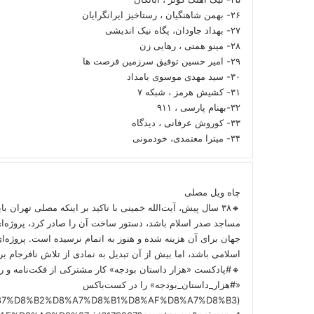
۲۶- بهمن شاهنگیان ، رستاخیز ایرانگرایان
۲۷- بهداد جاودان، پگاه نیک اندیشی
۲۸- مینو همتی ، رهایی زن
۲۹- امیر حسین توفیق سرزمین فرصت ها
۳۰- سید مهدی موسوی بامداد
۳۱- کشیش هرمز ، شبکه ۷
۳۲-بهنام پارسی ، ۹۱۱
۳۳- کوروش عرفانی ، دیدگاه
۳۴- میترا معتمدی، خودمونی
چاه ویل مصلی
🔸۳۸ سال پیش، آیت‌الله خمینی با تاکید بر اینکه مصلی تهران ب
مساجد صدر اسلام باشد، دستور ساخت آن را صادر کرد، پروژه‌ا
جهان برای آن هزینه شده و هنوز به اتمام نرسیده است. پروژه‌ای
اسلامی باشد، اما بیش از آن تبدیل به نمادی از تلاش نافرجام 
🔸#پادکست «هزار داستان بودجه» کار مشترکی از فکت‌نامه و را
«#هزار_داستان_بودجه» را در کست‌باکس
/%D9%87%D8%B2%D8%A7%D8%B1%D8%AF%D8%A7%D8%B3