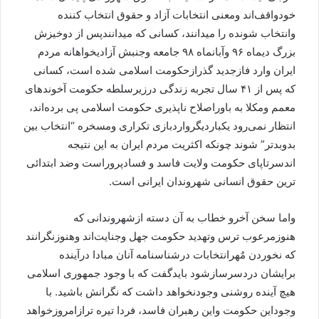
خودواقف‌اند ومعنی انتخابات آزاد و حقوق انتخاب کننده
وانتخاب شونده را میدانند، کسانی که میدانندپس از دوخیزش
بزرگ دیماه ۹۶ وآبانماه ۹۸ جامعه وجنبش آزادیخواهانه مردم
ایران وارد فازجدید گذرازحکومت اسلامی شده است، کسانی
که پس از ۴۱ سال تجربه زندگی درزیرسلطه حکومت آخوندهای
معمم ومکلا به باوراصلاح ناپذیری حکومت اسلامی پی برده‌اند،
انتظار نمی‌رود یکباردیگرواردبازی تکراری ومسخره “انتخاب بین
بدوبدتر” شوند چونکه اکثریت مردم ایران به این نتیجه
اندسرتاپای حکومت ولایت فاسد و فسادپروراست وضد ابتدائی
ترین حقوق انسانی شهروندان ایرانی است.
واما سخن آخرو خطاب به آن دسته ازشهروندانی که
هنوزمرعوب ترس وتهدید حکومت جهل وجنایت‌اند وهنوزنگرانند
که نخوردن مٌهرانتخابات درشناسنامه آنان مبادا درآینده
برایشان دردسرسازشود بایدگفت که با وجود جمهوری اسلامی
هیچ آینده روشنی وجودنخواهد داشت که نگرانش باشید. با
وجوداین حکومت واین رهبران فاسد، فردا تیره ترازامروزخواهد