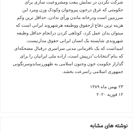
شرکت نکردن در نمایش بیعت ومشروعیت سازی برای
حکومتی که غرق درخون پیروجوان وکودک وزن ومرد این
سرزمین است ودرخانه ماندن ورأی ندادن، حداقل ترین وکم
هزینه ترین دفاع ازحقوق ووظیفه هرشهروند ایرانی است که
میتوان بدان عمل کرد، کوتاهی کردن درانجام حداقل وظیفه
شهروندی شایسته یک انسان ایرانی حقوق مدارنیست.
امیداست که یک نافرمانی مدنی سراسری درقبال مضحکه‌ای
که بنام”انتخابات”درپیش است، اراده ملی ایرانیان را برای
گذاراز حکومت خون وجنون اسلامی به ظهوررساندوسرنگونی
جمهوری اسلامی راسرعت بخشد.
۲۳ بهمن ماه ۱۳۸۹
۱۲ فوریه ۲۰۲۰
نوشته های مشابه