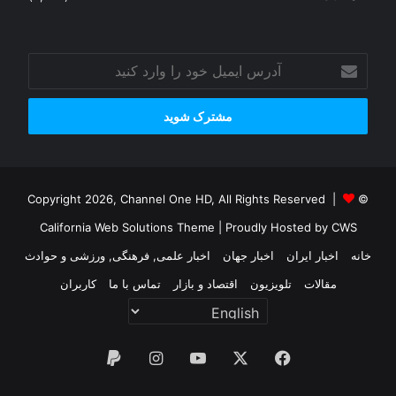
آدرس
ایمیل
خود
را
وارد
کنید
© Copyright 2026, Channel One HD, All Rights Reserved |
California Web Solutions Theme
| Proudly Hosted by
CWS
خانه
اخبار ایران
اخبار جهان
اخبار علمی, فرهنگی, ورزشی و حوادث
مقالات
تلویزیون
اقتصاد و بازار
تماس با ما
کاربران
فیس
X
یوتیوب
اینستاگرام
پی‌پال