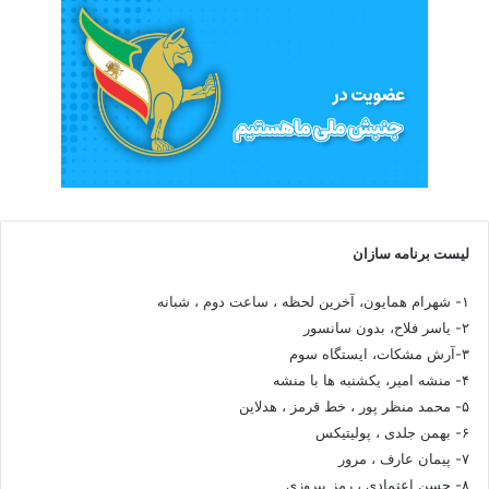
لیست برنامه سازان
۱- شهرام همایون، آخرین لحظه ، ساعت دوم ، شبانه
۲- یاسر فلاح، بدون سانسور
۳-آرش مشکات، ایستگاه سوم
۴- منشه امیر، یکشنبه ها با منشه
۵- محمد منظر پور ، خط قرمز ، هدلاین
۶- بهمن جلدی ، پولیتیکس
۷- پیمان عارف ، مرور
۸- حسن اعتمادی ، رمز پیروزی