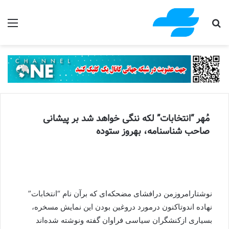
جستجو برای
منو
مُهر “انتخابات” لکه ننگی خواهد شد بر پیشانی
صاحب شناسنامه، بهروز ستوده
نوشتارامروزمن درافشای مضحکه‌ای که برآن نام “انتخابات”
نهاده اندوتاکنون درمورد دروغین بودن این نمایش مسخره،
بسیاری ازکنشگران سیاسی فراوان گفته ونوشته شده‌اند