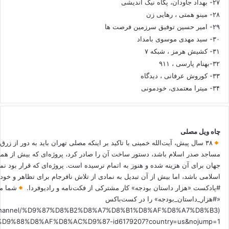
۲۷- بهداد جاودان، پگاه نیک اندیشی
۲۸- مینو همتی ، رهایی زن
۲۹- امیر حسین توفیق سرزمین فرصت ها
۳۰- سید مهدی موسوی بامداد
۳۱- کشیش هرمز ، شبکه ۷
۳۲-بهنام پارسی ، ۹۱۱
۳۳- کوروش عرفانی ، دیدگاه
۳۴- میترا معتمدی، خودمونی
چاه ویل مصلی
۳۸ سال پیش، آیت‌الله خمینی با تاکید بر اینکه مصلی تهران باید به دور از زرق
مساجد صدر اسلام باشد، دستور ساخت آن را صادر کرد، پروژه‌ای که بیش از هم
جهان برای آن هزینه شده و هنوز به اتمام نرسیده است. پروژه‌ای که قرار بود نم
اسلامی باشد، اما بیش از آن تبدیل به نمادی از تلاش نافرجام برای تظاهر و خ
#پادکست «هزار داستان بودجه» کار مشترکی از فکت‌نامه و رادیوفردا.
شما می
«#هزار_داستان_بودجه» را در کست‌باکس
.fm/channel/%D9%87%D8%B2%D8%A7%D8%B1%D8%AF%D8%A7%D8%B3