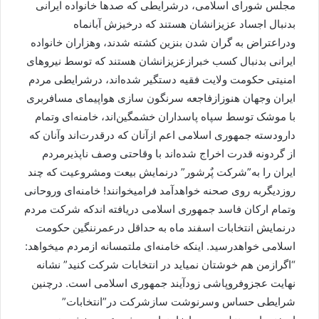
مجلس شورای اسلامی، درشرایطی که صدها خانواده ایرانی
بدنبال اجساد عزیزانشان هستند که درخیزش آبانماه
ودراعتراض به گران شدن بنزین کشته شدند، وهزاران خانواده
ایرانی بدنبال کسب خبرازعزیزانشان هستند که توسط نیروهای
امنیتی حکومت ولایت فقیه دستگیر شده‌اند، درشرایطی مردم
ایران وجهان هنوزازفاجعه سرنگون سازی هواپیمای مسافربری
با موشک توسط سپاه پاسداران خشمگین‌اند، خامنه‌ای وتمام
دارودسته جمهوری اسلامی اعم ازآنان که درقدرت‌اند وآنان که
از گردونه قدرت اخراج شده‌اند با وقاحتی وصف ناپذیرمردم
ایران را به”شرکت پٌرشور” درنمایش بیعت ومشروعیت که چند
روزدیگربه روی صحنه خواهدآمد فرامیخوانند! خامنه‌ای وروحانی
وتمام ارکان فاسد جمهوری اسلامی دریافته اندکه شرکت مردم
درنمایش انتخابات اسفند ماه به حداقل درعمرننگین حکومت
اسلامی خواهدرسید. اینکه خامنه‌ای ملتمسانه ازمردم میخواهد:
“اگرازمن هم خوشتان نمیاید در انتخابات شرکت کنید” نشانه
نهایت عجزوفروپاشی زودآیند جمهوری اسلامی است. درچنین
شرایطی حساس وسرنوشت سازشرکت در”انتخابات”