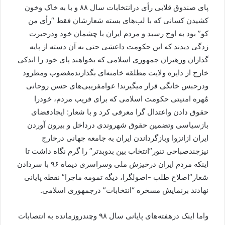
پای صندوق قلابی رأی درانتخابات سال ۸۸ و با به خاک وخون
کشیدن کسانی که با لب‌های بسته شعارشان فقط “رأی من
کو” بود به اوج رسید و مردم ایران با چشمان خود ودرحیرت
زدگی دیدند که این حکومت داعشی حتی به آن دسته از پایه
گذاران ورهبران جمهوری اسلامی که بخواهند پای خود را اندکی
خارج از دایره ولایت مطلقه خامنه‌ای بگذارندمغضوب ومطرود
ودرحبس خانگی قرار میگیرند! عوامفریبی‌های حسن روحانی
مٌهره امنیتی حکومت اسلامی که برای فریب مردم، خودرا
حقوق دادن واعتدال گرا معرفی کرد و با شعار: ایجادفضای
بازسیاسی وتضمین حقوق شهروندی درداخل و بیرون آوردن
ایران ازانزوا وبازگرداندن ایران به جامعه جهانی درخارج
نیزچندصباحی تنور”انتخاب بین بدوبدتر” را گرم نگاه داشت تا
اینکه مردم ایران درخیزش ملی وسراسری دیماه ۹۶ با سردادن
شعار”اصلاح طلب -اصولگرا، دیگه تمومه ماجرا” نقطه پایانی
نهادند برنمایش مسخره “انتخابات” درجمهوری اسلامی.
واما اینک درهفته‌های پایانی سال ۹۸ وچندروزمانده به انتصابات