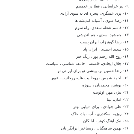
۹- پیر خراسانی ، فعلا در خدمتیم
۱۰- پری عسگری، پنجره ای به سوی آزادی
۱۱- رضا علوی ، آشیانه اندیشه ها
۱۲- قاسم شعله سعدی، راه سوم
۱۳- جمشید اسدی ، هم اندیشی
۱۴- رضا گوهرزاد، ایران پست
۱۵- سعید احمدی ، ایران پاد
۱۶- روح الله رحیم پور ، زنگ خبر
۱۷- جلال ایجادی، فلسفه ، جامعه شناسی ، سیاست
۱۸- رضا حسین بر، بینشی نو برای ایرانی نو
۱۹- احمد شمس ، روحانیت علیه روحانیت- عبور
۲۰- نوشین محمدیان ، سوژه
۲۱- بیژن مهر، اولویت
۲۲- امان، نینا
۲۳- علی جوادی ، برای دنیایی بهتر
۲۴- روزبه اسکندری ، آب ، باد، خاک
۲۵- نیک آهنگ کوثر ، آبانگان
۲۶- بهمن شاهنگیان ، رستاخیز ایرانگرایان