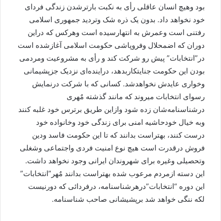
بود وهیچ انسان عاقلی رأی به نکبت بارترشدن زندگی فردای
خود نخواهد داد. بدون یک ذره شک وتردید جمهوری اسلامی
رفتنی است وعمرش به انتهارسیده است وهرکس که دراین
دوران که اضمحلال وفروپاشی حکومت اسلامی آغازشده است
در”انتخابات” پیش رو شرکت کند و رأی به مشروعیت ومردمی
بودن این حکومت جنایتکاربدهد، دراینده‌ای نزدیک جزپشیمانی
وخواری عایدش نخواهدشد. کسانی که با شرکت درنمایش
رسوای انتخابات میروند که مانند گذشته مٌهری
درشناسنامه‌شان زده شود وازاین طریق برترس خود غلبه کنند
وبه خیال خودحاشیه امنی برای زندگی خود وخانواده خود
درست کنند، بهتراست بدانند که تا این حکومت فاسد ودین
فروش درقدرت است هیچ نوع امنیت فردی واجتماعی وشغلی
وتحصیلی وغیره برای شهروندان ایرانی وجود نخواهد داشت.
این دسته ازمردم مرعوب شده بهتراست بدانند مٌهر”انتخابات”
این دوره “انتخابات”درهرشناسنامه، درفردائی که دورنیست
لکه ننگی خواهد شد برپشیشانی صاحب شناسنامه.