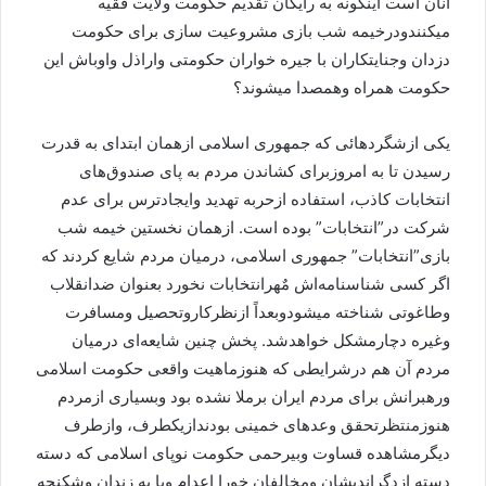
آنان است اینگونه به رایگان تقدیم حکومت ولایت فقیه
میکنندودرخیمه شب بازی مشروعیت سازی برای حکومت
دزدان وجنایتکاران با جیره خواران حکومتی واراذل واوباش این
حکومت همراه وهمصدا میشوند؟
یکی ازشگردهائی که جمهوری اسلامی ازهمان ابتدای به قدرت
رسیدن تا به امروزبرای کشاندن مردم به پای صندوق‌های
انتخابات کاذب، استفاده ازحربه تهدید وایجادترس برای عدم
شرکت در”انتخابات” بوده است. ازهمان نخستین خیمه شب
بازی”انتخابات” جمهوری اسلامی، درمیان مردم شایع کردند که
اگر کسی شناسنامه‌اش مٌهرانتخابات نخورد بعنوان ضدانقلاب
وطاغوتی شناخته میشودوبعداً ازنظرکاروتحصیل ومسافرت
وغیره دچارمشکل خواهدشد. پخش چنین شایعه‌ای درمیان
مردم آن هم درشرایطی که هنوزماهیت واقعی حکومت اسلامی
ورهبرانش برای مردم ایران برملا نشده بود وبسیاری ازمردم
هنوزمنتظرتحقق وعدهای خمینی بودندازیکطرف، وازطرف
دیگرمشاهده قساوت وبیرحمی حکومت نوپای اسلامی که دسته
دسته ازدگراندیشان ومخالفان خورا اعدام ویا به زندان وشکنجه