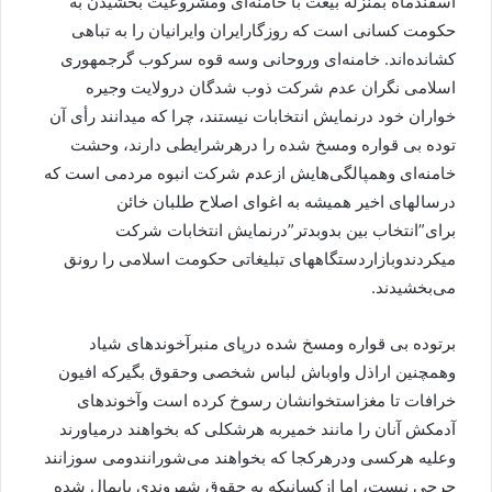
اسفندماه بمنزله بیعت با خامنه‌ای ومشروعیت بخشیدن به
حکومت کسانی است که روزگارایران وایرانیان را به تباهی
کشانده‌اند. خامنه‌ای وروحانی وسه قوه سرکوب گرجمهوری
اسلامی نگران عدم شرکت ذوب شدگان درولایت وجیره
خواران خود درنمایش انتخابات نیستند، چرا که میدانند رأی آن
توده بی قواره ومسخ شده را درهرشرایطی دارند، وحشت
خامنه‌ای وهمپالگی‌هایش ازعدم شرکت انبوه مردمی است که
درسالهای اخیر همیشه به اغوای اصلاح طلبان خائن
برای”انتخاب بین بدوبدتر”درنمایش انتخابات شرکت
میکردندوبازاردستگاههای تبلیغاتی حکومت اسلامی را رونق
می‌بخشیدند.
برتوده بی قواره ومسخ شده درپای منبرآخوندهای شیاد
وهمچنین اراذل واوباش لباس شخصی وحقوق بگیرکه افیون
خرافات تا مغزاستخوانشان رسوخ کرده است وآخوندهای
آدمکش آنان را مانند خمیربه هرشکلی که بخواهند درمیاورند
وعلیه هرکسی ودرهرکجا که بخواهند می‌شورانندومی سوزانند
حرجی نیست، اما ازکسانیکه به حقوق شهروندی پایمال شده