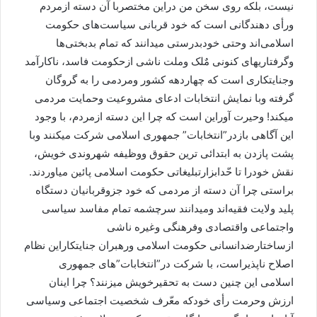
نیست، بلکه روی سخن من دراین مختصربا آن دسته ازمردم
ورأی دهندگانی است که خود قربانی سیاست‌های حکومت
اسلامی‌اند وحتی خودبدرستی میدانند که تمام بدبختی‌ها
وگرفتاریهای کنونی مٌلک وملت ناشی ازحکومت فاسد، ناکارآمد
وجنایتکاری است که چهاردهه کشور ومردمی را به گروگان
گرفته وبا نمایش انتخابات ادعای مشروعیت وحمایت مردمی
میکند! وحیرت آوراین است که چرا این دسته ازمردم، با وجود
این آگاهی بازدر”انتخابات” جمهوری اسلامی شرکت میکنند وبا
پشت پازدن به ابتدائی ترین حقوق ووظیفه شهروندی خویش،
نقش خودرا تا حّدابزارتبلیغاتی حکومت اسلامی پائین میاوردند.
براستی چرا آن دسته از مردمی که خود جزوقربانیان دستگاه
پلید ولایت فقیه‌اند ومیدانند سرچشمه تمام مفاسد سیاسی
واجتماعی واقتصادی وفرهنگی وغیره ناشی
ازساختارضدانسانی حکومت اسلامی ورهبران جنایتکاراین نظام
اصلاح ناپذیراست، با شرکت در”انتخابات”‌های جمهوری
اسلامی این چنین دست به تحقیرخویش میزنند؟ چرا اینان
ارزش وحرمت رأی خودکه معّرف شخصیت اجتماعی وسیاسی