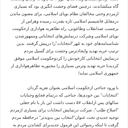
گاه میکشاندند، درچنین فضای وحشت انگیزی بود که بسیاری
ازمردم وحتی مخالفان نظام نوپای اسلامی، برای مصون ماندن
درمقابل فاشیسم اسلامی تازه بقدرت رسیده وهراس از
برچسب ضدانقلاب وطاغوتی، راه تظاهربه هواداری ازحکومت
نوپای اسلامی وشرکت درنمایش‌های انتخاباتی وممهورشدن
شناسنامه‌های خود به مُهر”انتخابات”را درپیش گرفتند. بدین
ترتیب حربه تهدید وایجادترس وحشت برای گسیل مردم
درنمایش انتخاباتی کارخودش را کردوحکومت اسلامی موفق
کردیدبا حربه تهدید وترس بسیاری را مجبوربه تظاهرهواداری از
جمهوری اسلامی نماید!
با ورود جناحی ازحکومت اسلامی بعنوان تعزیه گردان
“انتخابات” بین خودی‌ها، جناحی که درتمام فجایع وجنایات
سالهای پس ازانقلاب ۵۷ دست داشت این بار با نام جعلی
“اصلاح طلب”، شرکت درنمایش انتخابات برای بسیاری ازمردم
توجیه جدیدی تحت عنوان”انتخاب بین بدوبدتر” درحافظه مردم
گرفت تا اینکه رسوائی این فرمول جدیدبرای کشاندن مردم به