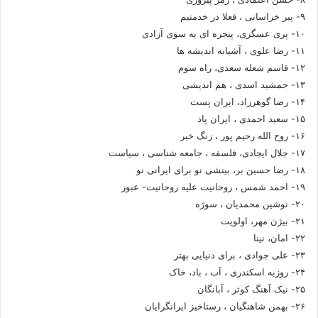
۹- پیر خراسانی ، فعلا در خدمتیم
۱۰- پری عسگری، پنجره ای به سوی آزادی
۱۱- رضا علوی ، آشیانه اندیشه ها
۱۲- قاسم شعله سعدی، راه سوم
۱۳- جمشید اسدی ، هم اندیشی
۱۴- رضا گوهرزاد، ایران پست
۱۵- سعید احمدی ، ایران پاد
۱۶- روح الله رحیم پور ، زنگ خبر
۱۷- جلال ایجادی، فلسفه ، جامعه شناسی ، سیاست
۱۸- رضا حسین بر، بینشی نو برای ایرانی نو
۱۹- احمد شمس ، روحانیت علیه روحانیت- عبور
۲۰- نوشین محمدیان ، سوژه
۲۱- بیژن مهر، اولویت
۲۲- امان، نینا
۲۳- علی جوادی ، برای دنیایی بهتر
۲۴- روزبه اسکندری ، آب ، باد، خاک
۲۵- نیک آهنگ کوثر ، آبانگان
۲۶- بهمن شاهنگیان ، رستاخیز ایرانگرایان