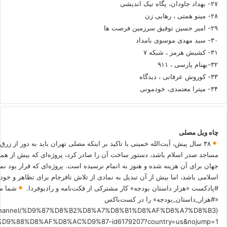
۲۷- بهداد جاودان، پگاه نیک اندیشی
۲۸- مینو همتی ، رهایی زن
۲۹- امیر حسین توفیق سرزمین فرصت ها
۳۰- سید مهدی موسوی بامداد
۳۱- کشیش هرمز ، شبکه ۷
۳۲-بهنام پارسی ، ۹۱۱
۳۳- کوروش عرفانی ، دیدگاه
۳۴- میترا معتمدی، خودمونی
چاه ویل مصلی
۳۸ سال پیش، آیت‌الله خمینی با تاکید بر اینکه مصلی تهران باید به دور از زرق
مساجد صدر اسلام باشد، دستور ساخت آن را صادر کرد، پروژه‌ای که بیش از هم
جهان برای آن هزینه شده و هنوز به اتمام نرسیده است. پروژه‌ای که قرار بود نم
اسلامی باشد، اما بیش از آن تبدیل به نمادی از تلاش نافرجام برای تظاهر و خ
#پادکست «هزار داستان بودجه» کار مشترکی از فکت‌نامه و رادیوفردا.
شما می
«#هزار_داستان_بودجه» را در کست‌باکس
.fm/channel/%D9%87%D8%B2%D8%A7%D8%B1%D8%AF%D8%A7%D8%B3