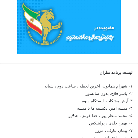
لیست برنامه سازان
۱- شهرام همایون، آخرین لحظه ، ساعت دوم ، شبانه
۲- یاسر فلاح، بدون سانسور
۳-آرش مشکات، ایستگاه سوم
۴- منشه امیر، یکشنبه ها با منشه
۵- محمد منظر پور ، خط قرمز ، هدلاین
۶- بهمن جلدی ، پولیتیکس
۷- پیمان عارف ، مرور
۸- حسن اعتمادی ، رمز پیروزی