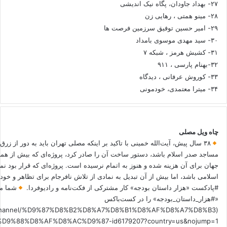
۲۷- بهداد جاودان، پگاه نیک اندیشی
۲۸- مینو همتی ، رهایی زن
۲۹- امیر حسین توفیق سرزمین فرصت ها
۳۰- سید مهدی موسوی بامداد
۳۱- کشیش هرمز ، شبکه ۷
۳۲-بهنام پارسی ، ۹۱۱
۳۳- کوروش عرفانی ، دیدگاه
۳۴- میترا معتمدی، خودمونی
چاه ویل مصلی
۳۸ سال پیش، آیت‌الله خمینی با تاکید بر اینکه مصلی تهران باید به دور از زرق
مساجد صدر اسلام باشد، دستور ساخت آن را صادر کرد، پروژه‌ای که بیش از هم
جهان برای آن هزینه شده و هنوز به اتمام نرسیده است. پروژه‌ای که قرار بود نم
اسلامی باشد، اما بیش از آن تبدیل به نمادی از تلاش نافرجام برای تظاهر و خ
#پادکست «هزار داستان بودجه» کار مشترکی از فکت‌نامه و رادیوفردا.
شما می
«#هزار_داستان_بودجه» را در کست‌باکس
.fm/channel/%D9%87%D8%B2%D8%A7%D8%B1%D8%AF%D8%A7%D8%B3