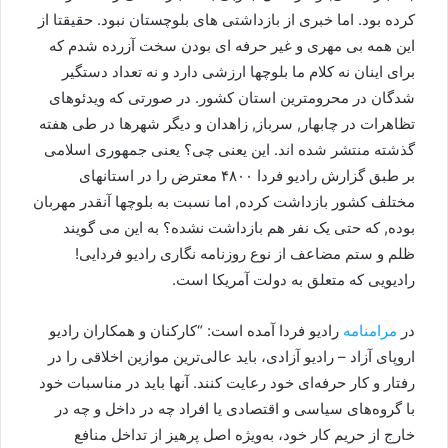
کرده بود. اما خبری از بازداشتی های بلوچستان نبود. حقیقتا از
این همه بی مهری و غیر حرفه ای بودن سخت آزرده شدم که
برای اینان نه کلام ما بلوچها ارزشی دارد و نه تعداد دستگیر
شدگان در محرومترین استان کشور. در صورتی که ویدئوهای
تظاهرات در چابهار, سرباز, زاهدان و دیگر شهرها در طی هفته
گذشته منتشر شده اند. این یعنی چی؟ یعنی جمهوری اسلامی
بر طبق گزارش رادیو فردا ۴۸۰۰ معترض را در استانهای
مختلف کشور بازداشت کرده, اما نسبت به بلوچها آنقدر مهربان
بوده, که حتی یک نفر هم بازداشت نشده؟ به این می گویند
ظلم و ستم مضاعف از نوع روزنامه نگاری رادیو فردایی!
رادیویی که متعلق به دولت آمریکا است.
در
مرامنامه
رادیو فردا آمده است: “کارکنان و همکاران رادیو
اروپای آزاد – رادیو آزادی، باید عالی‌ترین موازین اخلاقی را در
رفتار و کار حرفه‌ای خود رعایت کنند. آنها باید در مناسبات خود
با گروه‌های سیاسی و اقتصادی یا افراد چه در داخل و چه در
خارج از حریم کار خود، به‌ویژه اصل پرهیز از تداخل منافع