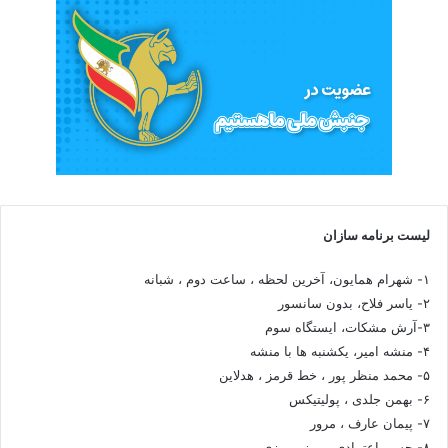
لیست برنامه سازان
۱- شهرام همایون، آخرین لحظه ، ساعت دوم ، شبانه
۲- یاسر فلاح، بدون سانسور
۳-آرش مشکات، ایستگاه سوم
۴- منشه امیر، یکشنبه ها با منشه
۵- محمد منظر پور ، خط قرمز ، هدلاین
۶- بهمن جلدی ، پولیتیکس
۷- پیمان عارف ، مرور
۸- حسن اعتمادی ، رمز پیروزی