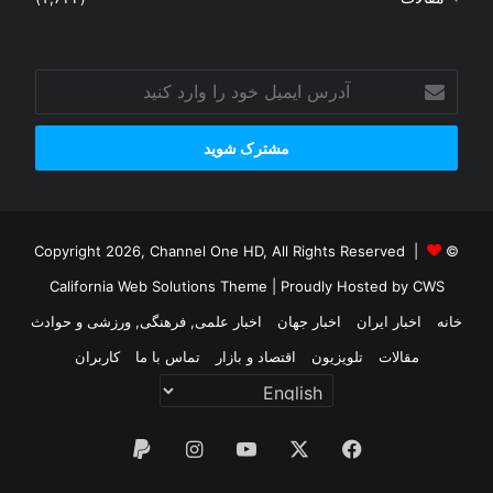
آدرس
ایمیل
خود
را
وارد
کنید
© Copyright 2026, Channel One HD, All Rights Reserved |
California Web Solutions Theme
| Proudly Hosted by
CWS
خانه
اخبار ایران
اخبار جهان
اخبار علمی, فرهنگی, ورزشی و حوادث
مقالات
تلویزیون
اقتصاد و بازار
تماس با ما
کاربران
فیس
X
یوتیوب
اینستاگرام
پی‌پال