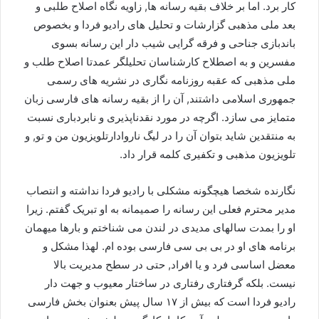
کار برد. اما بر خلاف بقیه رسانه ها, زاویه نگاه اصلاح طلبی و
بعد ملی مذهبی گزارشات و تحلیل های رادیو فردا و بخصوص
باندبازی جناحی و فرقه گرایی شیب دار این رسانه بسوی
مفسرین و به اصطلاح کارشناسان تحلیلگر عمدتا اصلاح طلب و
ملی مذهبی که عقبه روزنامه نگاری در نشریه های رسمی
جمهوری اسلامی داشتند, آن را از بقیه رسانه های فارسی زبان
متمایز می سازد. اگرچه در مورد نقدناپذیری و نابردباری نسبت
به منتقدین شاید بتوان آن را در لیگ ناروادارتلویزیون من و تو, و
تلویزیون مذهبی و تکفیری کلمه قرار داد.
نگارنده شخصا هیچگونه مشکلی با رادیو فردا نداشته و انتصاب
مدیر محترم فعلی این رسانه را صمیمانه به او تبریک گفتم. زیرا
او را بمدت سالهای مدیدی در لندن می شناختم و بارها میهمان
برنامه های او در بی بی سی فارسی بوده ام. لهذا مشکل و
معضل اساسی فرد و یا افراد, حتی در سطح مدیریت بالا
نیست. بلکه گرفتاری رفتاری در ساختار معیوب و جهت دار
رادیو فردا است که بیش از ١٧ سال پیش بعنوان بخش فارسی