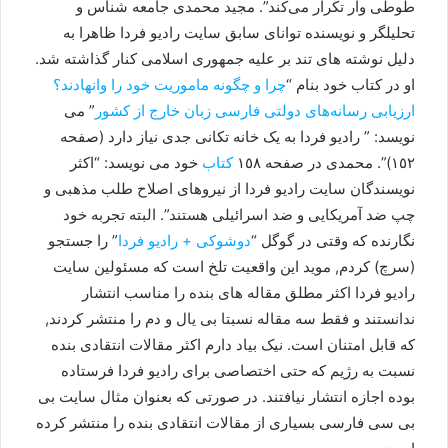
طوطی ‌وار تکرار می‌کند”. مجید محمدی جامعه شناس و
تحلیلگر و نویسنده توانای سابق سایت رادیو فردا ظاهرا به
دلیل نوشته های تند بر علیه جمهوری اسلامی کنار گذاشته شد.
او در کتاب خود بنام “
چرا و چگونه ماموریت خود را وانهادند؟
ارزیابی رسانه‌های دولتی فارسی زبان خارج از کشور
” می
نویسد: ” رادیو فردا به یک خانه ‌تکانی جدی نیاز دارد (صفحه
١٥٢)”. محمدی در صفحه ١٥٨
کتاب
خود می نویسد: “اکثر
نویسندگان سایت رادیو فردا از نیروهای اصلاح طلب مذهبی و
چپ ضد آمریکایی و ضد اسرائیلی هستند”. البته تجربه خود
نگارنده که وقتی در گوگل “
دوشوکی
+
رادیو فردا
” را جستجو
(سرچ) کردم, موید این واقعیت تلخ است که مسئولین سایت
رادیو فردا اکثر مطلق مقاله های بنده را مناسب انتشار
ندانستند و فقط سه مقاله نسبتا بی یال و دم را منتشر کردند,
که قابل امتنان است. نیک بیاد دارم اکثر مقالات انتقادی بنده
نسبت به رژیم که حتی اختصاصی برای رادیو فردا فرستاده
بوده اجازه انتشار نیافتند. در صورتی که بعنوان مثال سایت بی
بی سی فارسی بسیاری از مقالات انتقادی بنده را منتشر کرده