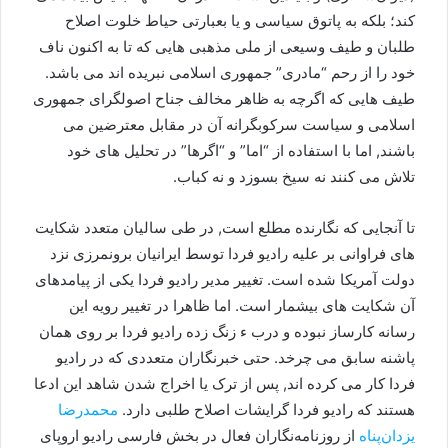
کند؛ بلکه به پاتوق سیاسی و یا بعبارتی حیاط خلوت اصلاح
طلبان و طیف وسیعی از ملی مذهبی هایی که تا به اکنون ناف
خود را از رحم “مادری” جمهوری اسلامی نبریده اند می باشد.
طیف هایی که اگرچه به ظاهر مخالف جناح اصولگرای جمهوری
اسلامی و سیاست سرکوبگرانه آن در مقابل معترضین می
باشند, اما با استفاده از “اما” و “اگرها” در تحلیل های خود
تلاش می کنند نه سیخ بسوزد و نه کباب.
تا آنجایی که نگارنده مطلع است, در طی سالیان متعدد شکایت
های فراوانی بر علیه رادیو فردا توسط ایرانیان برونمرزی نزد
دولت آمریکا شده است. تغییر مدیر رادیو فردا یکی از پیامدهای
آن شکایت های بیشمار است. اما ظاهرا در تغییر رویه این
رسانه کارساز نبوده و درب ء زنگ زده رادیو فردا بر روی همان
پاشنه سابق می چرخد. حتی خبرنگاران متعددی که در رادیو
فردا کار می کرده اند, پس از ترک یا اخراج شدن شاهد این ادعا
هستند که رادیو فردا گرایشات اصلاح طلبی دارد.
محمدرضا
یزدان‌پناه
از روزنامه‌نگاران فعال در بخش فارسی رادیو اروپای