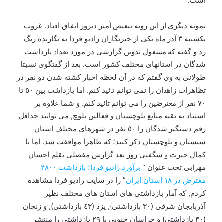
است.
نمونه دیگری از این رویه تبعیض آمیز دیروز اتفاق افتاد. غروب
یکشنبه ٣ آذر ماه یکی از خبرنگاران رادیو فردا به نگارنده زنگ
زد و گفته که مشغول تدوین گزارشی در مورد تعداد بازداشت
شدگان در استانهای مختلف کشور است. بعد از گفتگوی نسبتا
طولانی به وی گفتم که در آن لحظه اخبار کشته شدن دو نفر در
تظاهرات زاهدان را نمی توانم تائید کنم. اما بازداشت بین ٥٠ تا
٧٠ نفر از معترضین را می توانم تائید کنم. و شما علاوه بر
استناد به بقیه منابع بلوچستان و فعالین بلوچ, می توانید حداقل
رقم دستگیر شدگان را ٥٠ نفر در شهرهای مختلف استان
سیستان و بلوچستان ذکر کنید؛ که ظاهرا موافقت شد. اما با
کمال حیرت و شگفتی روز بعد گزارش مفصلی بقلم احسان
مهرابی تحت عنوان ”
برآورد رادیو فردا؛ بازداشت ۴۸۰۰
معترض در ۱۸ استان ایران
” را در سایت رادیو فردا مشاهده
کردم, که آمار بازداشتی های استان های مختلف نظیر
آذربایجان شرقی (٣٠ بازداشتی), یزد (٤٣ بازداشتی), و زنجان
(٣٠ بازداشتی) و خراسان جنوبی با ٢٩ بازداشتی را منتشر