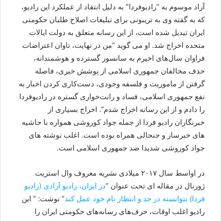
آزاد موسوم به “رادیوفردا” به دلیل انتقاد از عملکرد این رادیو،
که به گفته وی به تریبونی برای تبلیغات اصلاح طلبان حکومتی
ایران تیدیل شده است، از این رسانه متعلق به دولت ایالات
متحده اخراج شد. او می گوید “من در نهایت، تاوان اعتراضات
فراوان سال‌های اخیرم به سانسور گسترده و هوشمندانه،
حذف مخالفان جمهوری اسلامی از پوشش خبری، فاصله
گرفتن از ماموریت‌ و فلسفه وجودی، دست‌کاری کردن اخبار به
نفع جمهوری اسلامی، فساد و رانت‌خواری گستره در رادیوفردا
را دادم و از این رسانه اخراج شدم”. اخراج بسیاری از
خبرنگاران رادیو فردا از جمله جواد کوروشی همواره با حاشیه
های خبرساز و جنجالی همراه بوده است. اغلب نوشته های
جواد کوروشی شدیدا ضد جمهوری اسلامی است.
در اواسط سال ٢٠١٧ میلادی نشریه معروف وال استریت
ژورنال در مقاله ای تحت عنوان “
در ایران، رادیو آزادی
(
رادیو
فردا
)
نتوانسته در حد و انتظار نام خود عمل کند
” نوشت: ” این
رادیو اغلب اوقات، حرف‌های رسانه‌های حکومتی ایران را