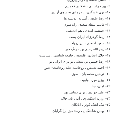
۹- پیر خراسانی ، فعلا در خدمتیم
۱۰- پری عسگری، پنجره ای به سوی آزادی
۱۱- رضا علوی ، آشیانه اندیشه ها
۱۲- قاسم شعله سعدی، راه سوم
۱۳- جمشید اسدی ، هم اندیشی
۱۴- رضا گوهرزاد، ایران پست
۱۵- سعید احمدی ، ایران پاد
۱۶- روح الله رحیم پور ، زنگ خبر
۱۷- جلال ایجادی، فلسفه ، جامعه شناسی ، سیاست
۱۸- رضا حسین بر، بینشی نو برای ایرانی نو
۱۹- احمد شمس ، روحانیت علیه روحانیت- عبور
۲۰- نوشین محمدیان ، سوژه
۲۱- بیژن مهر، اولویت
۲۲- امان، نینا
۲۳- علی جوادی ، برای دنیایی بهتر
۲۴- روزبه اسکندری ، آب ، باد، خاک
۲۵- نیک آهنگ کوثر ، آبانگان
۲۶- بهمن شاهنگیان ، رستاخیز ایرانگرایان