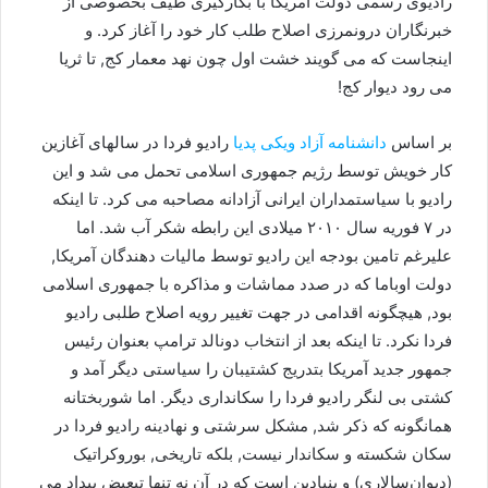
رادیوی رسمی دولت آمریکا با بکارگیری طیف بخصوصی از
خبرنگاران درونمرزی اصلاح طلب کار خود را آغاز کرد. و
اینجاست که می گویند خشت اول چون نهد معمار کج, تا ثریا
می رود دیوار کج!
بر اساس
دانشنامه آزاد ویکی پدیا
رادیو فردا در سالهای آغازین
کار خویش توسط رژیم جمهوری اسلامی تحمل می شد و این
رادیو با سیاستمداران ایرانی آزادانه مصاحبه می کرد. تا اینکه
در ٧ فوریه سال ٢٠١٠ میلادی این رابطه شکر آب شد. اما
علیرغم تامین بودجه این رادیو توسط مالیات دهندگان آمریکا,
دولت اوباما که در صدد مماشات و مذاکره با جمهوری اسلامی
بود, هیچگونه اقدامی در جهت تغییر رویه اصلاح طلبی رادیو
فردا نکرد. تا اینکه بعد از انتخاب دونالد ترامپ بعنوان رئیس
جمهور جدید آمریکا بتدریج کشتیبان را سیاستی دیگر آمد و
کشتی بی لنگر رادیو فردا را سکانداری دیگر. اما شوربختانه
همانگونه که ذکر شد, مشکل سرشتی و نهادینه رادیو فردا در
سکان شکسته و سکاندار نیست, بلکه تاریخی, بوروکراتیک
(دیوان‌سالاری) و بنیادین است که در آن نه تنها تبعیض بیداد می