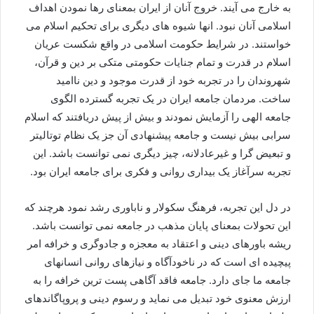
به خارج می آیند. خروج آنان از ایران بمعنای رها نمودن اهداف
اسلامی آنان نبود. انها شیوه های دیگری برای تحکیم اسلام می
خواستند. در شرایط حکومت اسلامی در واقع شکست عریان
اسلام در قدرت و تمام جنایات حکومتی متکی بر دین و قرآن،
شهروندان را در تجربه خود از قدرت موجود و دین ناامید
ساخت. مردمان جامعه ایران در یک تجربه گسترده الگوی
جامعه الهی را آزمایش نمودند و بیش از پیش دریافتند که اسلام
سرابی بیش نیست و جامعه پیشنهادی آن جز یک نظام توتالیتر
و تبعیض گرا و غیرعادلانه، چیز دیگری نمی توانست باشد. این
تجربه سرآغاز یک بیداری روانی و فکری برای جامعه ایران بود.
در دل این تجربه، فرهنگ سکولار و ناباوری رشد نمود هرچند که
این تحولات بمعنای پایان مذهب در جامعه نمی توانست باشد.
ریشه باورهای دینی و اعتقاد به معجزه و جادوگری و خرافه امر
پیچیده ای است که در ناخودآگاه و نیازهای روانی انسانهای
جامعه ما جای دارد. جامعه فاقد آگاهی پست ترین خرافه را به
ارزش معنوی خود تبدیل می نماید و رسوم دینی و پروپاگاندهای