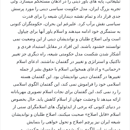
تبلیغاتی، پایه های باور دینی را در اذهان مستحکم میسازد. ولی
تجربه بزرگ ایران، مدل حکومت سیاسی دینی را مورد پرسش
جدی قرار داد و تمام نقشه دینداران شیعه را برای قدرت
سیاسی نقش برآب کرد. علیرغم این بحران، حکومتگران کنونی
به ستمگری خود ادامه میدهند و اسلام یاور آنها برای چپاول
است ولی اصلاح طلبان و نواندیشان دینی از این وضعیت نمی
توانستند خشنود باشند. این افراد در مقابل استبداد فردی و
آشکار شدن شکست مدل حکومتی شیعه، راه دیگری جز تغییر
تاکتیک و استراتژی و تغییر در گفتمان نداشتند. ادعای اسلام
«رحمانی» و ادعای همخوانی اسلام با حقوق بشر از جمله
تغییرها در گفتمان دینی نواندیشان بود. این گفتمان هسته
اسلامی خود را فراموش نمی کند، این گفتمان الگوی اسلامی
را رد نمی کند، این گفتمان برای نجات اسلام تصویری مهربانانه
ارائه میدهد تا وحشت جهان از اسلام کاهش یابد. حال بخصوص
در دنیای کنونی که برخی از ایدئولوگ های اسلامگرای سنی از
اسلام «قابل اصلاح» صحبت میکنند، اصلاح طلبان و نواندیشان
شیعه ایران نیز پرچم اصلاح و تحول خواهی را بنمایش
درمیاورند. این الگوی بزک شده برای مایوسان حکومتی و