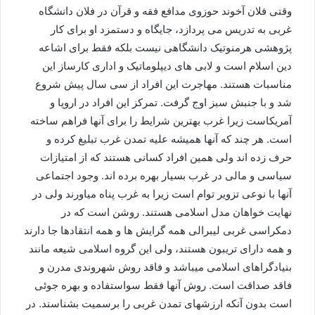
وقتی فلان آخوند حوزوی مدافع فقه و قرآن در فلان دانشگاه
غربی به تدریس می پردازد، جایگاه و دستمزد او برای کار
پژوهشی هرمنوتیک دانشگاهی نیست بلکه فقط برای اشاعه
دین اسلام است و لابی های دیپلوماتیک و اداری کارساز این
مناسبات هستند. مهاجرت این افراد از سی سال پیش شروع
شد و با جنبش سبز اوج گرفت. تمرکز این افراد در اروپا و
آمریکاست زیرا غرب بهترین شرایط را برای آنها فراهم ساخته
است. هر چند که آنها همیشه علیه تمدن غرب تبلیغ کرده و
حرف زده اند ولی همین افراد کسانی هستند که از امتیازات
سیاسی و مالی در غرب بسیار بهره برده اند. وجود اجتماعی
آنها با نوعی تزویر توام است زیرا به غرب پناه میاورند ولی در
نهایت خواهان مدل اسلامی هستند. روشن است که در
دمکراسی غربی لیبرالی همه گرایش ها و همه انتقادها جا دارند
و همه دارای تریبون هستند، ولی این گروه اسلامی شیعه مانند
بنیادگراهای اسلامی میباشد و فاقد روش شهروندی مدرن و
فاقد صداقت است. روش آنها فقط سواستفاده و بهره جوئی
است بدون آنکه ارزشهای تمدن غربی را برسمیت بشناسند. در