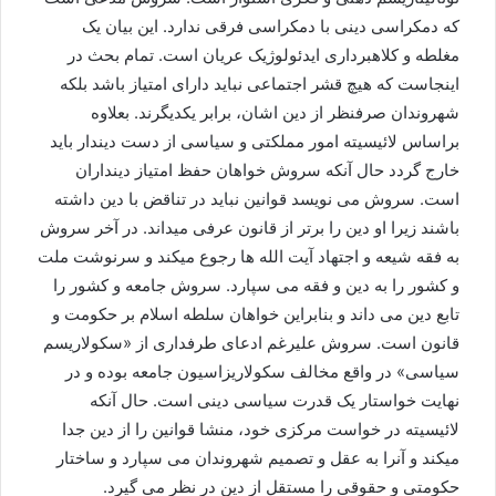
که دمکراسی دینی با دمکراسی فرقی ندارد. این بیان یک
مغلطه و کلاهبرداری ایدئولوژیک عریان است. تمام بحث در
اینجاست که هیچ قشر اجتماعی نباید دارای امتیاز باشد بلکه
شهروندان صرفنظر از دین اشان، برابر یکدیگرند. بعلاوه
براساس لائیسیته امور مملکتی و سیاسی از دست دیندار باید
خارج گردد حال آنکه سروش خواهان حفظ امتیاز دینداران
است. سروش می نویسد قوانین نباید در تناقض با دین داشته
باشند زیرا او دین را برتر از قانون عرفی میداند. در آخر سروش
به فقه شیعه و اجتهاد آیت الله ها رجوع میکند و سرنوشت ملت
و کشور را به دین و فقه می سپارد. سروش جامعه و کشور را
تابع دین می داند و بنابراین خواهان سلطه اسلام بر حکومت و
قانون است. سروش علیرغم ادعای طرفداری از «سکولاریسم
سیاسی» در واقع مخالف سکولاریزاسیون جامعه بوده و در
نهایت خواستار یک قدرت سیاسی دینی است. حال آنکه
لائیسیته در خواست مرکزی خود، منشا قوانین را از دین جدا
میکند و آنرا به عقل و تصمیم شهروندان می سپارد و ساختار
حکومتی و حقوقی را مستقل از دین در نظر می گیرد.