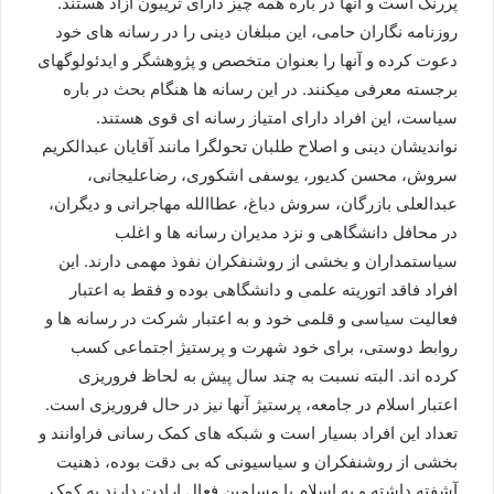
پررنگ است و آنها در باره همه چیز دارای تریبون آزاد هستند.
روزنامه نگاران حامی، این مبلغان دینی را در رسانه های خود
دعوت کرده و آنها را بعنوان متخصص و پژوهشگر و ایدئولوگهای
برجسته معرفی میکنند. در این رسانه ها هنگام بحث در باره
سیاست، این افراد دارای امتیاز رسانه ای قوی هستند.
نواندیشان دینی و اصلاح طلبان تحولگرا مانند آقایان عبدالکریم
سروش، محسن کدیور، یوسفی اشکوری، رضاعلیجانی،
عبدالعلی بازرگان، سروش دباغ، عطاالله مهاجرانی و دیگران،
در محافل دانشگاهی و نزد مدیران رسانه ها و اغلب
سیاستمداران و بخشی از روشنفکران نفوذ مهمی دارند. این
افراد فاقد اتوریته علمی و دانشگاهی بوده و فقط به اعتبار
فعالیت سیاسی و قلمی خود و به اعتبار شرکت در رسانه ها و
روابط دوستی، برای خود شهرت و پرستیژ اجتماعی کسب
کرده اند. البته نسبت به چند سال پیش به لحاظ فروریزی
اعتبار اسلام در جامعه، پرستیژ آنها نیز در حال فروریزی است.
تعداد این افراد بسیار است و شبکه های کمک رسانی فراوانند و
بخشی از روشنفکران و سیاسیونی که بی دقت بوده، ذهنیت
آشفته داشته و به اسلام یا مسلمین فعال ارادت دارند به کمک