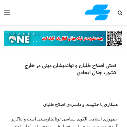
جستجو برای
منو
نقش اصلاح طلبان و نواندیشان دینی در خارج
کشور، جلال ایجادی
همکاری با حکومت و دلسردی اصلاح طلبان
جمهوری اسلامی الگوی سیاسی توتالیتاریستی است و بناگزیر
گروهبندیهای بسیاری را زیر فشار قرار میدهد تا بر آنها سلطه