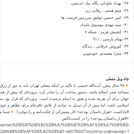
۲۷- بهداد جاودان، پگاه نیک اندیشی
۲۸- مینو همتی ، رهایی زن
۲۹- امیر حسین توفیق سرزمین فرصت ها
۳۰- سید مهدی موسوی بامداد
۳۱- کشیش هرمز ، شبکه ۷
۳۲-بهنام پارسی ، ۹۱۱
۳۳- کوروش عرفانی ، دیدگاه
۳۴- میترا معتمدی، خودمونی
چاه ویل مصلی
۳۸ سال پیش، آیت‌الله خمینی با تاکید بر اینکه مصلی تهران باید به دور از زرق
مساجد صدر اسلام باشد، دستور ساخت آن را صادر کرد، پروژه‌ای که بیش از هم
جهان برای آن هزینه شده و هنوز به اتمام نرسیده است. پروژه‌ای که قرار بود نم
اسلامی باشد، اما بیش از آن تبدیل به نمادی از تلاش نافرجام برای تظاهر و خ
#پادکست «هزار داستان بودجه» کار مشترکی از فکت‌نامه و رادیوفردا.
شما می
«#هزار_داستان_بودجه» را در کست‌باکس
.fm/channel/%D9%87%D8%B2%D8%A7%D8%B1%D8%AF%D8%A7%D8%B3