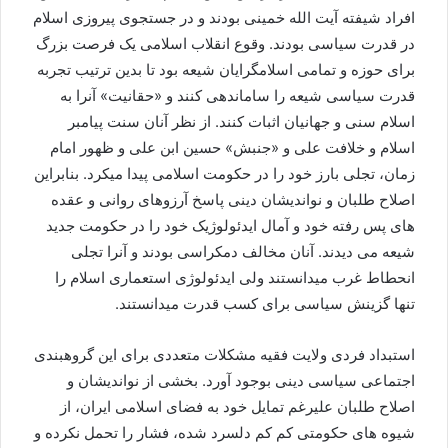
افراد شیفته آیت الله خمینی بودند و در جستجوی پیروزی اسلام
در قدرت سیاسی بودند. وقوع انقلاب اسلامی یک فرصت بزرگ
برای حوزه و تمامی اسلامگرایان شیعه بود تا بدین ترتیب تجربه
قدرت سیاسی شیعه را ساماندهی کنند و «حقانیت» آنرا به
اسلام سنی و جهانیان اثبات کنند. از نظر آنان سنت پیامبر
اسلام و خلافت علی و «جنبش» حسین ابن علی و ظهور امام
زمان، تجلی بارز خود را در حکومت اسلامی پیدا میکرد. بنابراین
اصلاح طلبان و نواندیشان دینی پاسخ آرزوهای روانی و عقده
های پس رفته خود و آمال ایدئولوژیک خود را در حکومت جدید
شیعه می دیدند. آنان مخالف دمکراسی بودند و آنرا تجلی
انحطاط غرب میدانستند ولی ایدئولوژی استعماری اسلام را
تنها گزینش سیاسی برای کسب قدرت میدانستند.
استبداد فردی ولایت فقیه مشکلات متعددی برای این گروهبندی
اجتماعی سیاسی دینی بوجود آورد. بخشی از نواندیشان و
اصلاح طلبان علیرغم تمایل خود به فضای اسلامی ایران، از
شیوه های حکومتی کم کم دلسرد شده، فشار را تحمل نکرده و