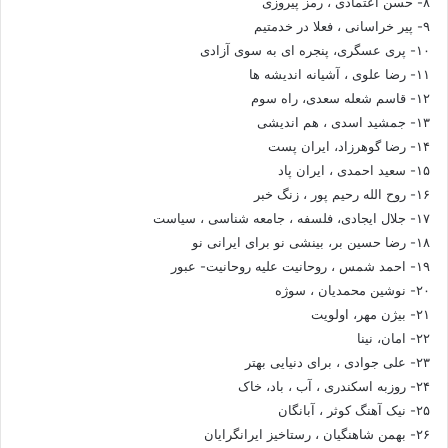
۸- حسن اعتمادی ، رمز پیروزی
۹- پیر خراسانی ، فعلا در خدمتیم
۱۰- پری عسگری، پنجره ای به سوی آزادی
۱۱- رضا علوی ، آشیانه اندیشه ها
۱۲- قاسم شعله سعدی، راه سوم
۱۳- جمشید اسدی ، هم اندیشی
۱۴- رضا گوهرزاد، ایران پست
۱۵- سعید احمدی ، ایران پاد
۱۶- روح الله رحیم پور ، زنگ خبر
۱۷- جلال ایجادی، فلسفه ، جامعه شناسی ، سیاست
۱۸- رضا حسین بر، بینشی نو برای ایرانی نو
۱۹- احمد شمس ، روحانیت علیه روحانیت- عبور
۲۰- نوشین محمدیان ، سوژه
۲۱- بیژن مهر، اولویت
۲۲- امان، نینا
۲۳- علی جوادی ، برای دنیایی بهتر
۲۴- روزبه اسکندری ، آب ، باد، خاک
۲۵- نیک آهنگ کوثر ، آبانگان
۲۶- بهمن شاهنگیان ، رستاخیز ایرانگرایان