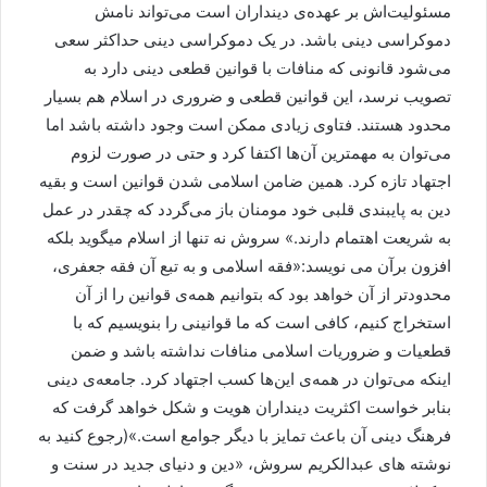
مسئولیت‌اش بر عهده‌ی دینداران است می‌تواند نامش
دموکراسی دینی باشد. در یک دموکراسی دینی حداکثر سعی
می‌شود قانونی که منافات با قوانین قطعی دینی دارد به
تصویب نرسد، این قوانین قطعی و ضروری در اسلام هم بسیار
محدود هستند. فتاوی زیادی ممکن است وجود داشته باشد اما
می‌توان به مهمترین آن‌ها اکتفا کرد و حتی در صورت لزوم
اجتهاد تازه کرد. همین ضامن اسلامی شدن قوانین است و بقیه
دین به پایبندی قلبی خود مومنان باز می‌گردد که چقدر در عمل
به شریعت اهتمام دارند.» سروش نه تنها از اسلام میگوید بلکه
افزون برآن می نویسد:«فقه اسلامی و به تبع آن فقه جعفری،
محدودتر از آن خواهد بود که بتوانیم همه‌ی قوانین را از آن
استخراج کنیم، کافی است که ما قوانینی را بنویسیم که با
قطعیات و ضروریات اسلامی منافات نداشته باشد و ضمن
اینکه می‌توان در همه‌ی این‌ها کسب اجتهاد کرد. جامعه‌ی دینی
بنابر خواست اکثریت دینداران هویت و شکل خواهد گرفت که
فرهنگ دینی آن باعث تمایز با دیگر جوامع است.»(رجوع کنید به
نوشته های عبدالکریم سروش، «دین و دنیای جدید در سنت و