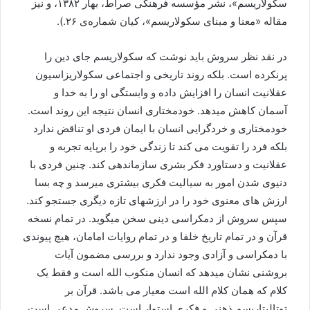
سکولاریسم»، نشر مؤسسه فرهنگی صراط، بهار ۱۳۸۲، و نیز
مقاله «معنا و مبنای سکولاریسم»، کیان شماره‌ی ۲۶.).
در نقد نظر سروش باید نوشت که سکولاریسم جای دین را
پرنکرده است. بلکه روند تاریخی و اجتماعی سکولاریزاسیون
عقلانیت انسان را افزایش داده و وابستگی او را به خدا و
آسمان کاهش میدهد. خودمختاری انسان نتیجه این روند است.
خودمختاری و خردگرایی انسان با ایمان فردی او تناقض ندارد
بلکه فرد را تقویت می کند تا زندگی خود را برپایه تجربه و
عقلانیت و دستاورد فکر بشری سازماندهی کند. چنین فردی با
دنیوی شدن امور به سیالیت فکری بیشتری میرسد و چه بسا
ارزش های معنوی خود را در ارزشهای تازه دیگری جستجو کند.
سپس سروش از دمکراسی دینی سخن میگوید. در تمام نسخه
قرآن و در تمام تاریخ خلفا و در تمام روایات امامان، هیچ پیوندی
با دمکراسی و آزادی وجود ندارد و بررسی مضمون آیات
بروشنی نشان میدهد که انسان منکوب الله است و فقط یک
کلام که همان کلام الله است معیار می باشد. قرآن بر
توتالیتاریسم ذهنی و فکری استوار است. سروش مدعی است