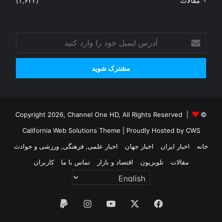
مقالات
(۱,۶۲۳)
آدرس
ایمیل
خود
را
وارد
کنید
© Copyright 2026, Channel One HD, All Rights Reserved |
California Web Solutions Theme
| Proudly Hosted by
CWS
خانه
اخبار ایران
اخبار جهان
اخبار علمی, فرهنگی, ورزشی و حوادث
مقالات
تلویزیون
اقتصاد و بازار
تماس با ما
کاربران
فیس
X
یوتیوب
اینستاگرام
پی‌پال