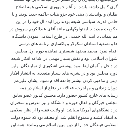
گری کامل داشته باشد. از آغاز جمهوری اسلامی همه اصلاح
طلبان و نواندیشان دینی خود جزو هیات حاکمه جدید بودند و یا
حامی قدرت سیاسی شیعه بودند زیرا ایده ال خود را در این
حکومت میدیدند. ایدئولوگهایی مانند آقای عبدالکریم سروش در
هم پیمانی با آیت الله خمینی در طرح اسلامی نمودن دانشگاه
ها و تصفیه استادان سکولار و پاکسازی برنامه های درسی
اقدام نمود. محمد مجتهد شبستری نماینده دوره اول مجلس
شورای اسلامی بود و نقش بسیار مهمی در اشاعه افکار شیعه
در داخل و آلمان ایفا نمود. یوسفی اشکوری از نمایندگان اولین
دوره مجلس بود و در نشریه های بسیار متعددی به انتشار افکار
دینی و مذهبی کردن بیشتر جامعه اقدام نمود. ایشان علیرغم
دوران زندانی و مهاجرت، فعالانه در دفاع از اسلام در همه
رسانه های خارج کشور حضور دارد. محسن کدیور عضو سابق
مجلس خبرگان و فعال حوزه و دانشگاه و نیز مدرس و سخنران
در دانشگاههای آمریکا میباشد. او ولایت فقیه را از نظر اسلامی
به انتقاد کشید و ممنوع القلم شد. او معتقد بود که شیوه دولت
اسلامی «بندگان خدا را از دین مبین اسلام می رماند». همه این