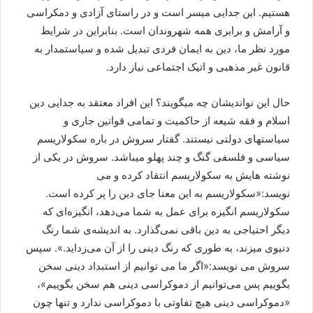
هستیم. این جدایی میسر است و در راستای آزادی و دمکراسی
و آرامش و برابری همه شهروندان است. بنابراین در شرایط
مورد نظر ما، دین به ایمان فردی تبدیل شده و سیاستمدار به
قانون غیر مذهبی و اتیک اجتماعی نیاز دارد.
حال این نواندیشان چه میگویند؟ این افراد معتقد به جدایی دین
اسلام و فقه شیعه از حاکمیت و تمامی قوانین جاری و
سیاستهای دولتی نیستند. گفتار سروش در باره سکولاریسم
سیاسی و فلسفی گنگ و چند پهلو میباشد. سروش در یکی از
نوشته هایش به سکولاریسم انتقاد کرده و می
نویسد:«سکولاریسم به این معنا جای دین را پر کرده است.
سکولاریسم انگیزه برای عمل به شما می‌دهد، انگیزه‌ای که
دیگر احتیاجی به دین باقی نمی‌گذارد. به اندیشه‌ی شما رنگ
دنیوی میزند، به طوری که رنگ دینی را از آن می‌زداید.». سپس
سروش می نویسد:«اگر ما می توانیم از استبداد دینی سخن
بگوییم پس می‌توانیم از دموکراسی دینی هم سخن بگوییم»،
«دموکراسی دینی هیچ تفاوتی با دموکراسی ندارد و تنها چون