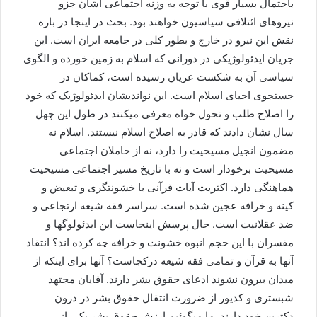
باحتمال بسیار قوی با توجه به وزنه اجتماعی اشان جزو
نیروهای ائتلافی سیاسیون خواهند بود. بحث در اینجا در باره
نقش این نیرو در خارج و بطور کلی در جامعه ایران است. این
جریان ایدئولوژیکی در دورانی که اسلام به زمین خورده و الگوی
سیاسی آن به شکست عریان رسیده است، کماکان در
جستجوی احیای اسلام است. این نواندیشان ایدئولوژیک که خود
را اصلاح طلب و تحول خواه معرفی میکنند در طول این چهل
سال نشان دادند که قادر به اصلاح اسلام نیستند. اسلام نه
مضمون انجیل مسیحیت را دارد، نه از حاملان اجتماعی
مسیحیت برخودار است و نه با تاریخ مسیر اجتماعی مسیحیت
هماهنگی دارد. اکثریت آیات قرآنی با خشونتگری و تبعیض و
کینه و خرافه عجین شده است. سراسر فقه شیعه ارتجاعی و
ضد عقلانیت است. حال پرسش اینجاست این ایدئولوگها و
مفسران با این حجم انبوه خشونت و خرافه چه کرده اند؟ انتقاد
آنها به قرآن و تمامی فقه شیعه درکجاست؟ آنها برای اینکه از
میدان بیرون نشوند ادعای حقوق بشر دارند. آقایان مجتهد
شبستری و کدیور از ضرورت انتقال حقوق بشر در درون
دکترین خود دارند. ما میگوئیم ارزش حقوق بشر یکی از