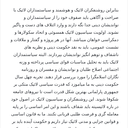
بنابراین روشنفکران لائیک و هوشمند و سیاستمداران لائیک با
صراحت و آگاهی باید صفوف خود را از سیاستمداران و
نواندیشان دینی جدا نگه دارند و وارد ائتلاف های دست و پاگیر
نشوند. اولویت سیاسیون لائیک همسوئی و اتحاد سکولارها و
دمکراسی خواهان میباشد. آنها در هر پروژه و گفتار و ملاقات و
نشست عمومی، باید به نقد حکومت دینی و نظریه های
ناشفاف و توهم انگیز نواندیشان بپردازند. البته سیاستمداران
لائیک باید به تحلیل مناسبات قوای سیاسی پرداخته و وزنه
اجتماعی اصلاح طلبان و نواندیشان و مفسران و روزنامه
نگاران اسلامگرا را مورد بررسی قرار دهند. تجربه چهل سال
حکومت دینی به ما میاموزد که قدرت سیاسی لائیک متکی بر
جمهوری پارلمانی بهترین شکل قدرت است تا نیروهای جامعه
شکوفا شوند. این روشنفکران و سیاسیون لائیک در اصول خود
در باره لائیسیته باید شفاف باشند و این امر اساسی را بر پایه
معامله گری و فرصت طلبی قربانی نکنند. ما به قانون اساسی
و قوانین جزایی و مدنی لائیک نیاز داریم و حکومت آینده باید بر