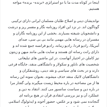
اینجا در کوتاه مدت ما با دو استراتژی «برنده- برنده» مواجه
هستیم.
نواندیشان دینی و اصلاح طلبان مسلمان ایرانی دارای ترکیبی
گوناگون اند. در نزد این افراد روزنامه نگار و مفسر ریز و درشت
و دانشجویان شیفته بسیارند. بخشی از این روزنامه نگاران و
مفسران در رسانه هایی مهمی مانند بی بی سی، صدای
آمریکا، رادیو فردا، رادیو زمانه، رادیو فرانسه جمع شده اند و
دارای رانت رسانه ای هستند و سایت هایی مانند میهن و زیتون
نیز کاملن در اختیار آنهاست. در این ماشین های تبلیغاتی
شخصیت های ناباور و سکولار و دانشگاهی منقد، جایگاه فرعی
دارند و در بحث های سیاسی و نقد دینی، روشنفکران و
دانشگاهیان لائیک منقد حذف میشوند. بعنوان نمونه این رسانه
ها از من مصاحبه در باره محیط زیست میگیرند ولی گفتار مرا
در باره دین و سیاست سانسور می کنند. انتقاد به دین و
عملکرد آن و نیز بررسی انتقادی قرآن در هیچ برنامه ای
گنجانده نمی شود و بر عکس، حضور آخوند و ایدئولوگ اسلامی